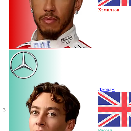
Хэмилтон
Джордж
3
Рассел