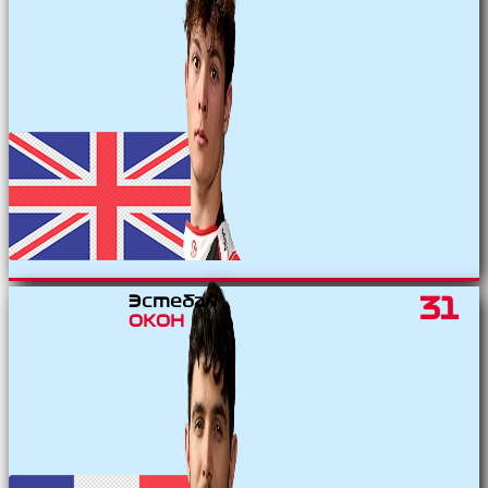
Эстебан
31
ОКОН