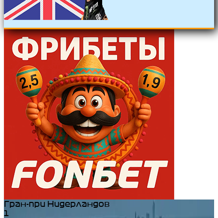
Гран-при Нидерландов
1