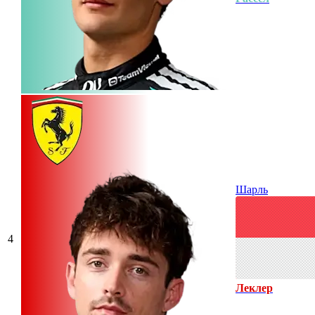
Шарль
4
Леклер