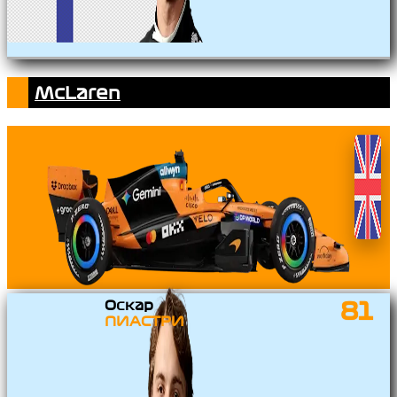
McLaren
Оскар
81
ПИАСТРИ