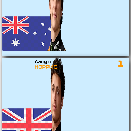
Ландо
1
НОРРИС