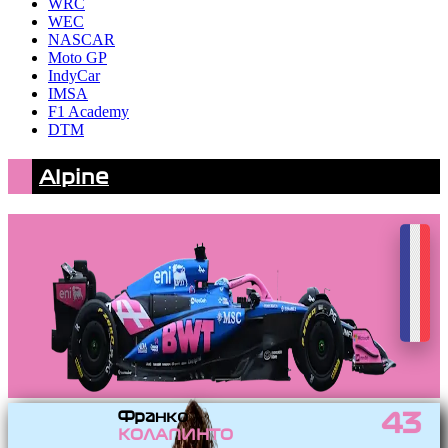
WRC
WEC
NASCAR
Moto GP
IndyCar
IMSA
F1 Academy
DTM
Alpine
Франко
43
КОЛАПИНТО