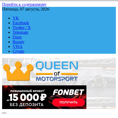
Перейти к содержимому
Пятница, 07 августа, 2026
VK
Facebook
Twitter / X
Telegram
Dzen
Boosty
VISA
Crypto
QUEEN-OF-MOTORSPORT.COM
Аналитика, статистика, трансляции Формулы-1 (Ф2/Ф3/F1
Academy), Формулы Е, Moto GP, DTM, IndyCar, NASCAR,
WRC (Dakar, WRX), WEC, IMSA и других гоночных серий