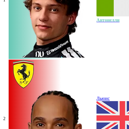
Антонелли
Льюис
2