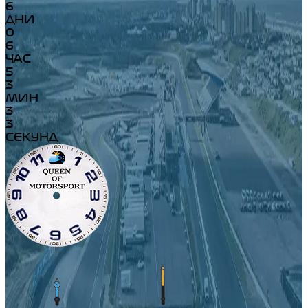
6
ДНИ
0
6
ЧАС
5
3
МИН
3
3
СЕКУНД