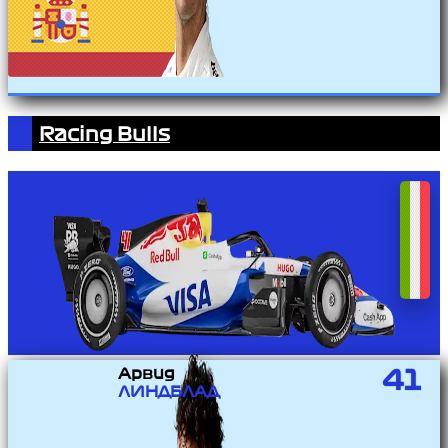
Racing Bulls
Арвид
41
ЛИНДБЛАД