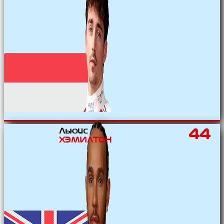
Льюис
44
ХЭМИЛТОН