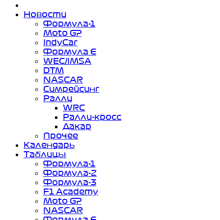
Новости
Формула-1
Moto GP
IndyCar
Формула Е
WEC/IMSA
DTM
NASCAR
Симрейсинг
Ралли
WRC
Ралли-кросс
Дакар
Прочее
Календарь
Таблицы
Формула-1
Формула-2
Формула-3
F1 Academy
Moto GP
NASCAR
Формула Е