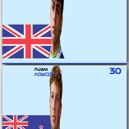
Лиам
30
ЛОУСОН