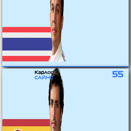
Карлос
55
САЙНС