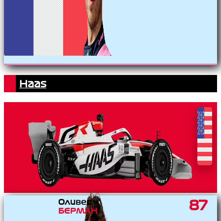
Haas
Оливер
87
БЕРМАН