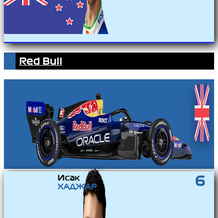
Red Bull
Исак
6
ХАДЖАР