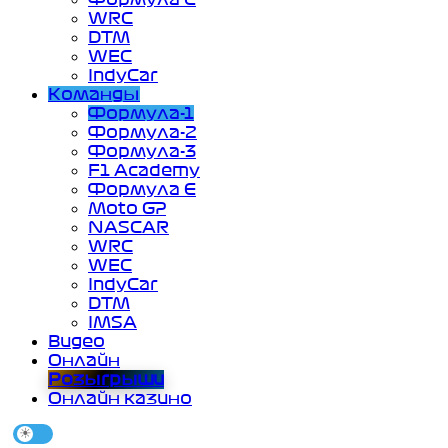
WRC
DTM
WEC
IndyCar
Команды
Формула-1
Формула-2
Формула-3
F1 Academy
Формула Е
Moto GP
NASCAR
WRC
WEC
IndyCar
DTM
IMSA
Видео
Онлайн
Розыгрыши
Онлайн казино