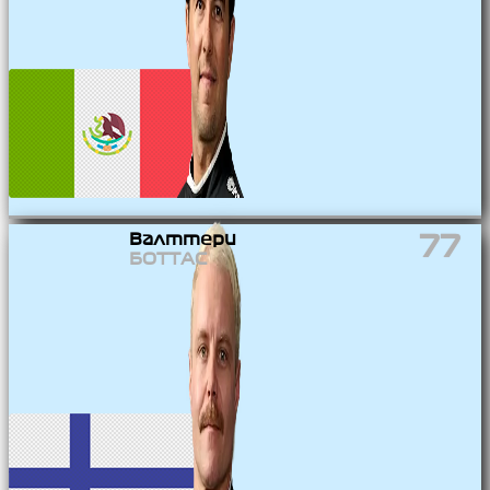
Валттери
77
БОТТАС