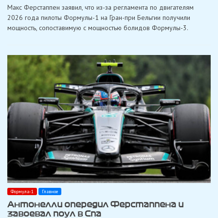
«Кто-
Макс Ферстаппен заявил, что из-за регламента по двигателям
нибудь
меня
2026 года пилоты Формулы-1 на Гран-при Бельгии получили
застрелит»:
мощность, сопоставимую с мощностью болидов Формулы-3.
Ферстаппен
вновь
критикует
новые
машины
Формулы-1
в
Спа
Формула-1
Главное
Антонелли опередил Ферстаппена и
завоевал поул в Спа