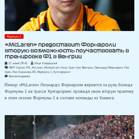
Формула-1
«McLaren» предоставит Форнароли
вторую возможность поучаствовать в
тренировке Ф1 в Венгрии
22 июля, 09:41
Илья Навроцкий
BWT Alpine
,
FP1
,
McLaren
,
MoneyGram Haas
,
Гран-при Венгрии
,
Леонардо Форнароли
,
Пол
Арон
,
Рио Хиракава
,
Ф1
,
Формула-1
,
Хунгароринг
on
Комментировать
«McLaren»
Юниор «McLaren» Леонардо Форнароли вернется за руль болида
предоставит
Форнароли
Формулы-1 на трассе Хунгароринг, проведя свою вторую практику
вторую
в этом сезоне Формулы-1 в составе команды из Уокинга.
возможность
поучаствовать
в
тренировке
Ф1
в
Венгрии