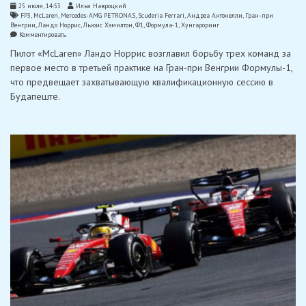
25 июля, 14:53
Илья Навроцкий
FP3
,
McLaren
,
Mercedes-AMG PETRONAS
,
Scuderia Ferrari
,
Андреа Антонелли
,
Гран-при
Венгрии
,
Ландо Норрис
,
Льюис Хэмилтон
,
Ф1
,
Формула-1
,
Хунгароринг
on
Комментировать
Норрис
Пилот «McLaren» Ландо Норрис возглавил борьбу трех команд за
лидировал
в
первое место в третьей практике на Гран-при Венгрии Формулы-1,
третьей
что предвещает захватывающую квалификационную сессию в
тренировке
в
Будапеште.
Венгрии