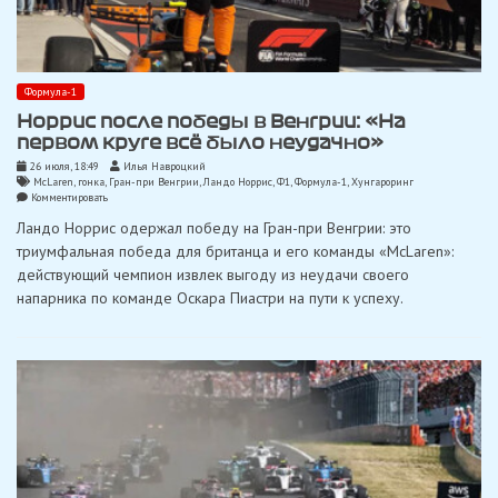
Формула-1
Норрис после победы в Венгрии: «На
первом круге всё было неудачно»
26 июля, 18:49
Илья Навроцкий
McLaren
,
гонка
,
Гран-при Венгрии
,
Ландо Норрис
,
Ф1
,
Формула-1
,
Хунгароринг
on
Комментировать
Норрис
Ландо Норрис одержал победу на Гран-при Венгрии: это
после
победы
триумфальная победа для британца и его команды «McLaren»:
в
действующий чемпион извлек выгоду из неудачи своего
Венгрии:
«На
напарника по команде Оскара Пиастри на пути к успеху.
первом
круге
всё
было
неудачно»