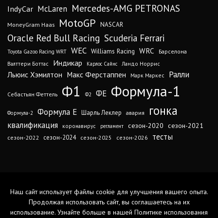
Mercedes-AMG PETRONAS
IndyCar
McLaren
MotoGP
MoneyGram Haas
NASCAR
Oracle Red Bull Racing
Scuderia Ferrari
WEC
WRC
Williams Racing
Барселона
Toyota Gazoo Racing WRT
Индикар
Валттери Боттас
Ландо Норрис
Карлос Сайнс
Ралли
Льюис Хэмилтон
Макс Ферстаппен
Марк Маркес
Ф1
Формула-1
ФЕ
Себастьян Феттель
Ф2
гонка
Формула Е
Шарль Леклер
авария
Формула-2
квалификация
сезон-2020
сезон-2021
коронавирус
регламент
тесты
сезон-2024
сезон-2022
сезон-2025
сезон-2026
Наш сайт использует файлы cookie для улучшения вашего опыта.
Продолжая использовать сайт, вы соглашаетесь на их
использование. Узнайте больше в нашей
Политике использования