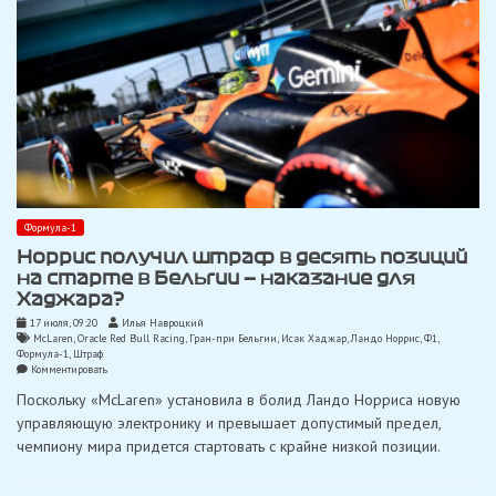
Формула-1
Норрис получил штраф в десять позиций
на старте в Бельгии — наказание для
Хаджара?
17 июля, 09:20
Илья Навроцкий
McLaren
,
Oracle Red Bull Racing
,
Гран-при Бельгии
,
Исак Хаджар
,
Ландо Норрис
,
Ф1
,
Формула-1
,
Штраф
on
Комментировать
Норрис
Поскольку «McLaren» установила в болид Ландо Норриса новую
получил
штраф
управляющую электронику и превышает допустимый предел,
в
чемпиону мира придется стартовать с крайне низкой позиции.
десять
позиций
на
старте