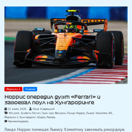
Формула-1
Главное
Норрис опередил дуэт «Ferrari» и
завоевал поул на Хунгароринге
25 июля, 18:20
Илья Навроцкий
McLaren
,
Scuderia Ferrari
,
Гран-при Венгрии
,
Ландо Норрис
,
Льюис Хэмилтон
,
Ф1
,
Формула-1
,
Хунгароринг
,
Шарль Леклер
on
Комментировать
Норрис
Ландо Норрис помешал Льюису Хэмилтону завоевать рекордную
опередил