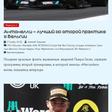
Формула-1
Антонелли — лучший во второй практике
в Бельгии
17 июля, 19:20
Алексей Крымов
FP2
,
McLaren
,
Mercedes-AMG PETRONAS
,
Oracle Red Bull Racing
,
Андреа Антонелли
,
Гран-
при Бельгии
,
Ландо Норрис
,
Макс Ферстаппен
,
Спа-Франкоршам
,
Ф1
,
Формула-1
on
Комментировать
Антонелли
Поздние красные флаги, вызванные аварией Пьера Гасли, сорвали
—
лучший
программу второй тренировки, в которой пилоты «Mercedes»
во
вновь оказались впереди.
второй
практике
в
Бельгии