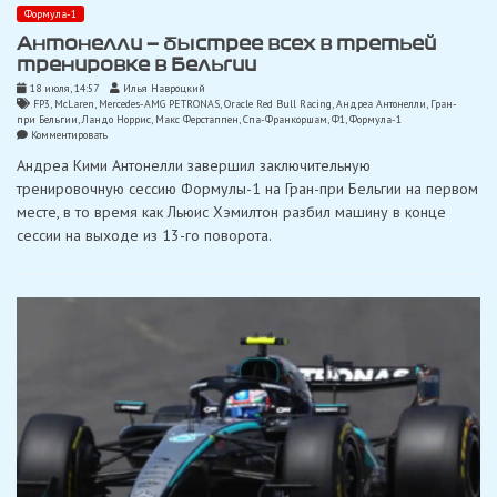
Формула-1
Антонелли — быстрее всех в третьей
тренировке в Бельгии
18 июля, 14:57
Илья Навроцкий
FP3
,
McLaren
,
Mercedes-AMG PETRONAS
,
Oracle Red Bull Racing
,
Андреа Антонелли
,
Гран-
при Бельгии
,
Ландо Норрис
,
Макс Ферстаппен
,
Спа-Франкоршам
,
Ф1
,
Формула-1
on
Комментировать
Антонелли
Андреа Кими Антонелли завершил заключительную
—
быстрее
тренировочную сессию Формулы-1 на Гран-при Бельгии на первом
всех
месте, в то время как Льюис Хэмилтон разбил машину в конце
в
третьей
сессии на выходе из 13-го поворота.
тренировке
в
Бельгии