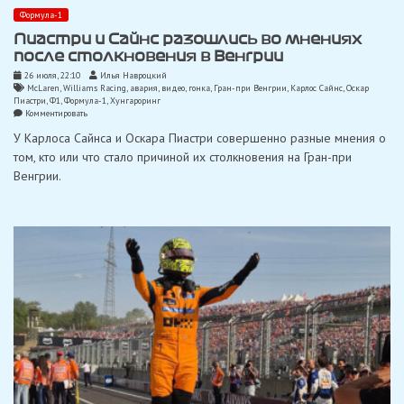
Формула-1
Пиастри и Сайнс разошлись во мнениях
после столкновения в Венгрии
26 июля, 22:10
Илья Навроцкий
McLaren
,
Williams Racing
,
авария
,
видео
,
гонка
,
Гран-при Венгрии
,
Карлос Сайнс
,
Оскар
Пиастри
,
Ф1
,
Формула-1
,
Хунгароринг
on
Комментировать
Пиастри
У Карлоса Сайнса и Оскара Пиастри совершенно разные мнения о
и
Сайнс
том, кто или что стало причиной их столкновения на Гран-при
разошлись
Венгрии.
во
мнениях
после
столкновения
в
Венгрии