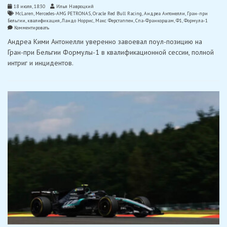
18 июля, 18:30
Илья Навроцкий
McLaren
,
Mercedes-AMG PETRONAS
,
Oracle Red Bull Racing
,
Андреа Антонелли
,
Гран-при
Бельгии
,
квалификация
,
Ландо Норрис
,
Макс Ферстаппен
,
Спа-Франкоршам
,
Ф1
,
Формула-1
on
Комментировать
Антонелли
Андреа Кими Антонелли уверенно завоевал поул-позицию на
опередил
Ферстаппена
Гран-при Бельгии Формулы-1 в квалификационной сессии, полной
и
интриг и инцидентов.
завоевал
поул
в
Спа