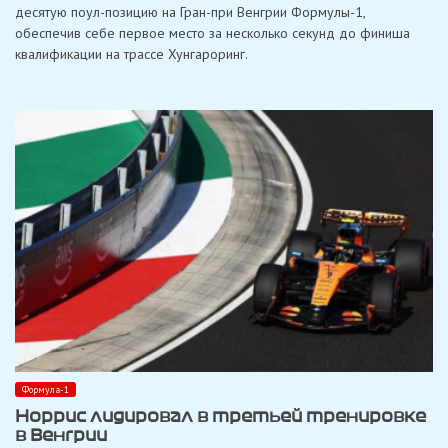
дуэт
десятую поул-позицию на Гран-при Венгрии Формулы-1,
«Ferrari»
обеспечив себе первое место за несколько секунд до финиша
и
завоевал
квалификации на трассе Хунгароринг.
поул
на
Хунгароринге
Формула-1
Норрис лидировал в третьей тренировке
в Венгрии