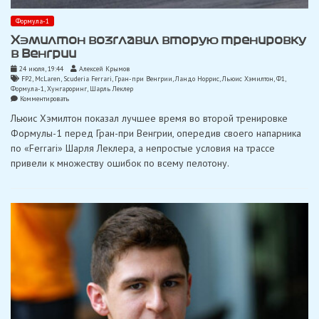
Формула-1
Хэмилтон возглавил вторую тренировку
в Венгрии
24 июля, 19:44
Алексей Крымов
FP2
,
McLaren
,
Scuderia Ferrari
,
Гран-при Венгрии
,
Ландо Норрис
,
Льюис Хэмилтон
,
Ф1
,
Формула-1
,
Хунгароринг
,
Шарль Леклер
on
Комментировать
Хэмилтон
Льюис Хэмилтон показал лучшее время во второй тренировке
возглавил
вторую
Формулы-1 перед Гран-при Венгрии, опередив своего напарника
тренировку
по «Ferrari» Шарля Леклера, а непростые условия на трассе
в
Венгрии
привели к множеству ошибок по всему пелотону.