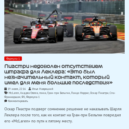
Формула-1
Пиастри недоволен отсутствием
штрафа для Леклера: «Это был
незначительный контакт, который
имел для меня большие последствия»
19 июля, 22:16
Илья Навроцкий
McLaren
,
Андреа Стелла
,
гонка
,
Гран-при Бельгии
,
Ландо Норрис
,
Оскар Пиастри
,
Спа-
Франкоршам
,
Ф1
,
Формула-1
on
Комментировать
Пиастри
Оскар Пиастри подверг сомнению решение не наказывать Шарля
недоволен
отсутствием
Леклера после того, как их контакт на Гран-при Бельгии повредил
штрафа
его «McLaren» по пути к пятому месту.
для
Леклера:
«Это