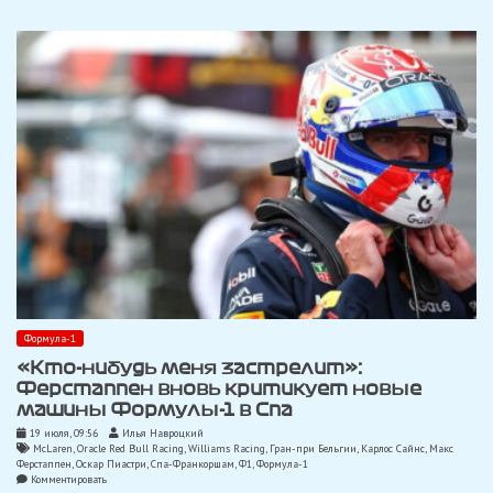
был
незначительный
контакт,
который
имел
для
меня
большие
последствия»
Формула-1
«Кто-нибудь меня застрелит»:
Ферстаппен вновь критикует новые
машины Формулы-1 в Спа
19 июля, 09:56
Илья Навроцкий
McLaren
,
Oracle Red Bull Racing
,
Williams Racing
,
Гран-при Бельгии
,
Карлос Сайнс
,
Макс
Ферстаппен
,
Оскар Пиастри
,
Спа-Франкоршам
,
Ф1
,
Формула-1
on
Комментировать