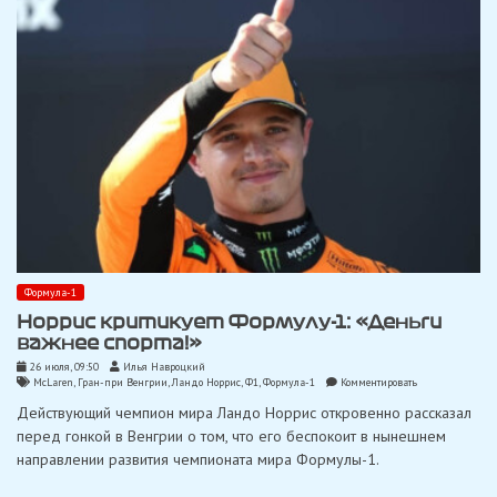
с
дистанции
после
«подставы»
от
Сайнса
Формула-1
Норрис критикует Формулу-1: «Деньги
важнее спорта!»
26 июля, 09:50
Илья Навроцкий
on
McLaren
,
Гран-при Венгрии
,
Ландо Норрис
,
Ф1
,
Формула-1
Комментировать
Норрис
Действующий чемпион мира Ландо Норрис откровенно рассказал
критикует
Формулу-1:
перед гонкой в ​​Венгрии о том, что его беспокоит в нынешнем
«Деньги
направлении развития чемпионата мира Формулы-1.
важнее
спорта!»