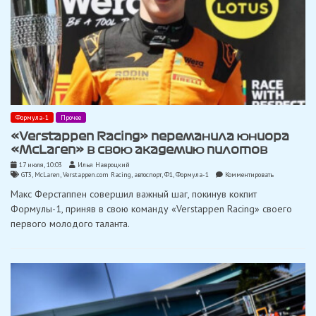
Формула-1
Прочее
«Verstappen Racing» переманила юниора
«McLaren» в свою академию пилотов
17 июля, 10:03
Илья Навроцкий
on
GT3
,
McLaren
,
Verstappen.com Racing
,
автоспорт
,
Ф1
,
Формула-1
Комментировать
«Verstappen
Макс Ферстаппен совершил важный шаг, покинув кокпит
Racing»
переманила
Формулы-1, приняв в свою команду «Verstappen Racing» своего
юниора
первого молодого таланта.
«McLaren»
в
свою
академию
пилотов