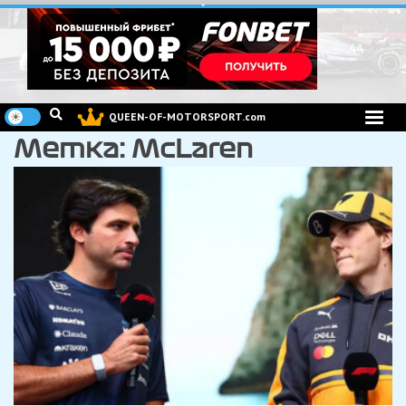
Перейти
к
содержимому
QUEEN-OF-MOTORSPORT.com
Метка:
McLaren