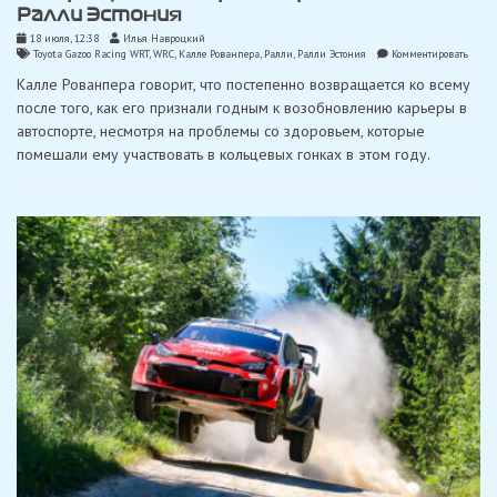
Ралли Эстония
18 июля, 12:38
Илья Навроцкий
on
Toyota Gazoo Racing WRT
,
WRC
,
Калле Рованпера
,
Ралли
,
Ралли Эстония
Комментировать
Рован
Калле Рованпера говорит, что постепенно возвращается ко всему
расск
о
после того, как его признали годным к возобновлению карьеры в
своем
автоспорте, несмотря на проблемы со здоровьем, которые
возвр
в
помешали ему участвовать в кольцевых гонках в этом году.
спорт
во
время
визит
на
Ралли
Эстон