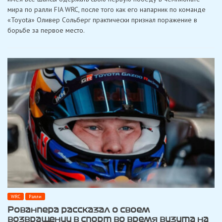
на
мира по ралли FIA WRC, после того как его напарник по команде
Ралли
Эстония
«Toyota» Оливер Сольберг практически признал поражение в
и
борьбе за первое место.
приблизился
к
своей
первой
победе
в
FIA
WRC
WRC
Ралли
Рованпера рассказал о своем
возвращении в спорт во время визита на