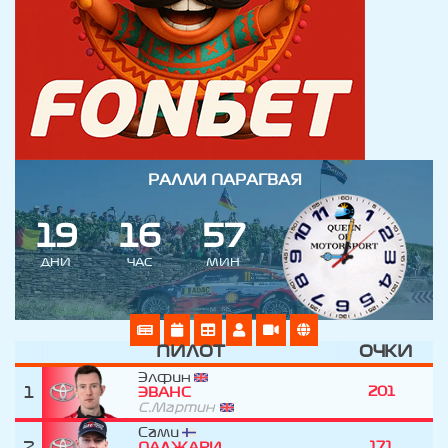
РАЛЛИ ПАРАГВАЯ
1
9
1
6
5
7
ДНИ
ЧАС
МИН
ПИЛОТ
ОЧКИ
Элфин
1
201
ЭВАНС
С.Мартин
Сами
2
171
ПАДЖАРИ