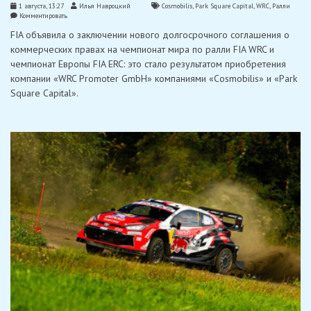
1 августа, 13:27
Илья Навроцкий
Cosmobilis
,
Park Square Capital
,
WRC
,
Ралли
on
Комментировать
FIA
FIA объявила о заключении нового долгосрочного соглашения о
объявила
о
коммерческих правах на чемпионат мира по ралли FIA WRC и
новом
чемпионат Европы FIA ERC: это стало результатом приобретения
соглашении
на
компании «WRC Promoter GmbH» компаниями «Cosmobilis» и «Park
коммерческие
Square Capital».
права
на
чемпионаты
мира
по
ралли
FIA
WRC
и
Европы
ERC