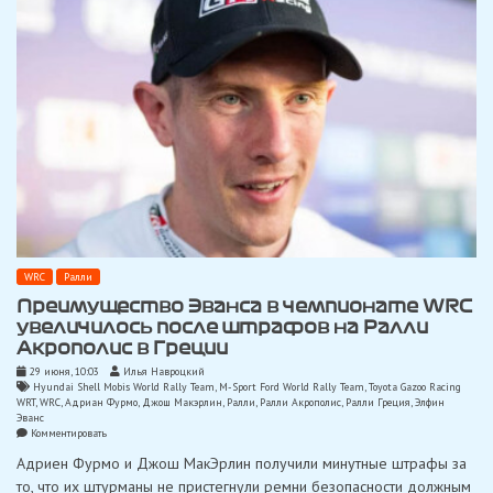
данный
момент
планов
нет»
WRC
Ралли
Преимущество Эванса в чемпионате WRC
увеличилось после штрафов на Ралли
Акрополис в Греции
29 июня, 10:03
Илья Навроцкий
Hyundai Shell Mobis World Rally Team
,
M-Sport Ford World Rally Team
,
Toyota Gazoo Racing
WRT
,
WRC
,
Адриан Фурмо
,
Джош Макэрлин
,
Ралли
,
Ралли Акрополис
,
Ралли Греция
,
Элфин
Эванс
on
Комментировать
Преимущество
Адриен Фурмо и Джош МакЭрлин получили минутные штрафы за
Эванса
в
то, что их штурманы не пристегнули ремни безопасности должным