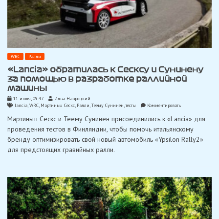
WRC
Ралли
«Lancia» обратилась к Сесксу и Сунинену
за помощью в разработке раллийной
машины
11 июля, 09:47
Илья Навроцкий
on
lancia
,
WRC
,
Мартиньш Сескс
,
Ралли
,
Тeeму Сунинен
,
тесты
Комментировать
«Lancia»
Мартиньш Сескс и Теему Сунинен присоединились к «Lancia» для
обратилась
к
проведения тестов в Финляндии, чтобы помочь итальянскому
Сесксу
бренду оптимизировать свой новый автомобиль «Ypsilon Rally2»
и
Сунинену
для предстоящих гравийных ралли.
за
помощью
в
разработке
раллийной
машины