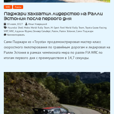
WRC
Ралли
Паджари захватил лидерство на Ралли
Эстония после первого дня
18 июля, 10:27
Илья Навроцкий
Hyundai Shell Mobis World Rally Team
,
M-Sport Ford World Rally Team
,
Toyota Gazoo Racing
WRT
,
WRC
,
Адриан Фурмо
,
Оливер Сольберг
,
Ралли
,
Ралли Эстония
,
Сами Паджари
on
Комментировать
Паджари
Сами Паджари из «Toyota» продемонстрировал мастер-класс
захватил
лидерство
скоростного пилотирования по гравийным дорогам и лидировал на
на
Ралли Эстония в рамках чемпионата мира по ралли FIA WRC по
Ралли
Эстония
итогам первого дня с преимуществом в 14,7 секунды.
после
первого
дня