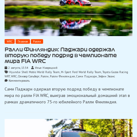
WRC
Главное
Ралли
Ралли Финляндия: Паджари одержал
вторую победу подряд в чемпионате
мира FIA WRC
2 августа, 15:54
Илья Навроцкий
Hyundai Shell Mobis World Rally Team
,
M-Sport Ford World Rally Team
,
Toyota Gazoo Racing
WRT
,
WRC
,
Оливер Сольберг
,
Ралли
,
Ралли Финляндия
,
Сами Паджари
,
Элфин Эванс
on
Комментировать
Ралли
Сами Паджари одержал вторую подряд победу в чемпионате
Финляндия:
Паджари
мира по ралли FIA WRC, выиграв эмоциональный домашний этап в
одержал
рамках драматичного 75-го юбилейного Ралли Финляндия.
вторую
победу
подряд
в
чемпионате
мира
FIA
WRC