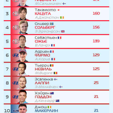
М.Сальминен
Такамото
3
160
КАЦУТА
А.Джонстон
Оливер
4
156
СОЛЬБЕРГ
Э.Эдмондсон
Себастьен
5
139
ОЖЬЕ
В.Ландэ
Адриен
6
129
ФУРМО
А.Кориа
Тьерри
7
125
НЕВИЛЬ
М.Видэге
Эсапекка
8
25
ЛАППИ
Э.Мялкёнен
Хэйден
9
21
ПЭДДОН
Д.Кеннард
Джош
10
21
МАКЕРЛИН