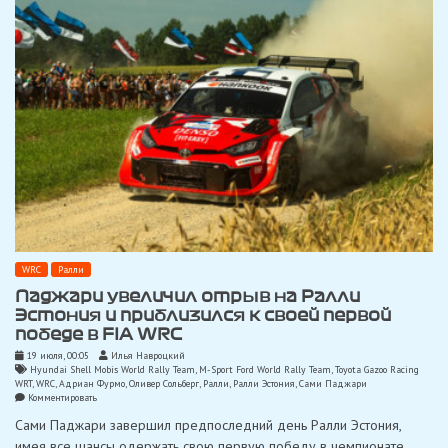
WRC
Ралли
Паджари увеличил отрыв на Ралли
Эстония и приблизился к своей первой
победе в FIA WRC
19 июля, 00:05
Илья Навроцкий
Hyundai Shell Mobis World Rally Team
,
M-Sport Ford World Rally Team
,
Toyota Gazoo Racing
WRT
,
WRC
,
Адриан Фурмо
,
Оливер Сольберг
,
Ралли
,
Ралли Эстония
,
Сами Паджари
on
Комментировать
Паджари
Сами Паджари завершил предпоследний день Ралли Эстония,
увеличил
отрыв
имея все шансы одержать свою первую победу в чемпионате