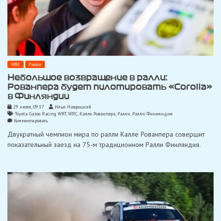
WRC
Ралли
Небольшое возвращение в ралли:
Рованпера будет пилотировать «Corolla»
в Финляндии
29 июля, 09:37
Илья Навроцкий
Toyota Gazoo Racing WRT
,
WRC
,
Калле Рованпера
,
Ралли
,
Ралли Финляндия
on
Комментировать
Небольшое
Двукратный чемпион мира по ралли Калле Рованпера совершит
возвращение
в
показательный заезд на 75-м традиционном Ралли Финляндия.
ралли:
Рованпера
будет
пилотировать
«Corolla»
в
Финляндии