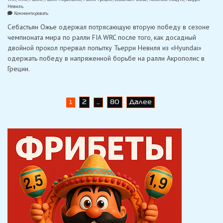
Невиль
on
Комментировать
Ожье
Себастьян Ожье одержал потрясающую вторую победу в сезоне
в
потрясающем
чемпионата мира по ралли FIA WRC после того, как досадный
стиле
двойной прокол прервал попытку Тьерри Невиля из «Hyundai»
выиграл
Ралли
одержать победу в напряженной борьбе на ралли Акрополис в
Акрополис
Греции.
в
Греции
Навигация
2
80
Далее
1
…
по
записям