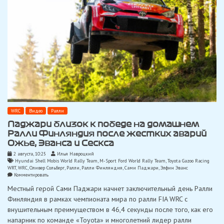
WRC
Видео
Ралли
Паджари близок к победе на домашнем
Ралли Финляндия после жестких аварий
Ожье, Эванса и Сескса
2 августа, 10:25
Илья Навроцкий
Hyundai Shell Mobis World Rally Team
,
M-Sport Ford World Rally Team
,
Toyota Gazoo Racing
WRT
,
WRC
,
Оливер Сольберг
,
Ралли
,
Ралли Финляндия
,
Сами Паджари
,
Элфин Эванс
on
Комментировать
Паджари
Местный герой Сами Паджари начнет заключительный день Ралли
близок
к
Финляндия в рамках чемпионата мира по ралли FIA WRC с
победе
внушительным преимуществом в 46,4 секунды после того, как его
на
домашнем
напарник по команде «Toyota» и многолетний лидер ралли
Ралли