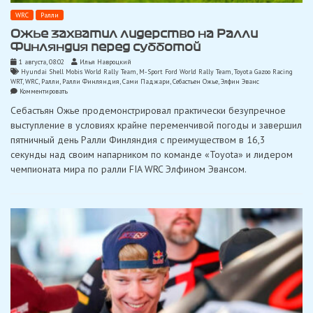
WRC
Ралли
Ожье захватил лидерство на Ралли
Финляндия перед субботой
1 августа, 08:02
Илья Навроцкий
Hyundai Shell Mobis World Rally Team
,
M-Sport Ford World Rally Team
,
Toyota Gazoo Racing
WRT
,
WRC
,
Ралли
,
Ралли Финляндия
,
Сами Паджари
,
Себастьен Ожье
,
Элфин Эванс
on
Комментировать
Ожье
Себастьян Ожье продемонстрировал практически безупречное
захватил
лидерство
выступление в условиях крайне переменчивой погоды и завершил
на
пятничный день Ралли Финляндия с преимуществом в 16,3
Ралли
Финляндия
секунды над своим напарником по команде «Toyota» и лидером
перед
чемпионата мира по ралли FIA WRC Элфином Эвансом.
субботой