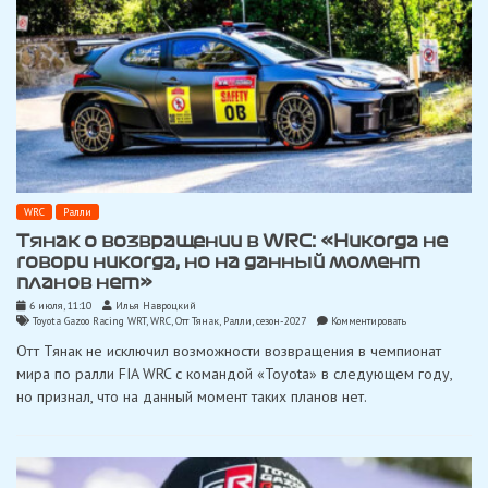
WRC
Ралли
Тянак о возвращении в WRC: «Никогда не
говори никогда, но на данный момент
планов нет»
6 июля, 11:10
Илья Навроцкий
on
Toyota Gazoo Racing WRT
,
WRC
,
Отт Тянак
,
Ралли
,
сезон-2027
Комментировать
Тянак
Отт Тянак не исключил возможности возвращения в чемпионат
о
возвращении
мира по ралли FIA WRC с командой «Toyota» в следующем году,
в
но признал, что на данный момент таких планов нет.
WRC:
«Никогда
не
говори
никогда,
но
на