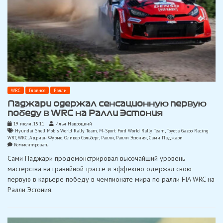
WRC
Главное
Ралли
Паджари одержал сенсационную первую
победу в WRC на Ралли Эстония
19 июля, 15:11
Илья Навроцкий
Hyundai Shell Mobis World Rally Team
,
M-Sport Ford World Rally Team
,
Toyota Gazoo Racing
WRT
,
WRC
,
Адриан Фурмо
,
Оливер Сольберг
,
Ралли
,
Ралли Эстония
,
Сами Паджари
on
Комментировать
Паджари
Сами Паджари продемонстрировал высочайший уровень
одержал
сенсационную
мастерства на гравийной трассе и эффектно одержал свою
первую
первую в карьере победу в чемпионате мира по ралли FIA WRC на
победу
в
Ралли Эстония.
WRC
на
Ралли
Эстония