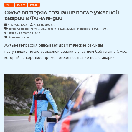
WRC
Видео
Ралли
Ожье потерял сознание после ужасной
аварии в Финляндии
4 августа, 10:19
Илья Навроцкий
Toyota Gazoo Racing WRT
,
WRC
,
авария
,
видео
,
Жульен Инграссия
,
Ралли
,
Ралли
Финляндия
,
Себастьен Ожье
on
Комментировать
Ожье
Жульен Инграссия описывает драматические секунды,
потерял
сознание
наступившие после серьезной аварии с участием Себастьяна Ожье,
после
который на короткое время потерял сознание после аварии.
ужасной
аварии
в
Финляндии