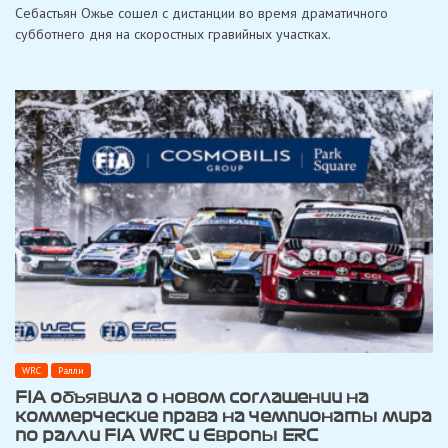
Себастьян Ожье сошел с дистанции во время драматичного
Финляндия
после
субботнего дня на скоростных гравийных участках.
жестких
аварий
Ожье,
Эванса
и
Сескса
WRC
Ралли
FIA объявила о новом соглашении на
коммерческие права на чемпионаты мира
по ралли FIA WRC и Европы ERC