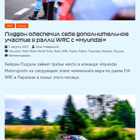
WRC
Ралли
Пэддон обеспечил себе дополнительное
участие в ралли WRC с «Hyundai»
3 августа, 10:07
Илья Навроцкий
Hyundai Shell Mobis World Rally Team
,
WRC
,
Ралли
,
Ралли Парагвая
,
Хейден Пэддон
on
Комментировать
Пэддон
Хейден Пэддон займет третье место в команде «Hyundai
обеспечил
себе
Motorsport» на следующем этапе чемпионата мира по ралли FIA
дополнительное
WRC в Парагвае в конце этого месяца.
участие
в
ралли
WRC
с
«Hyundai»