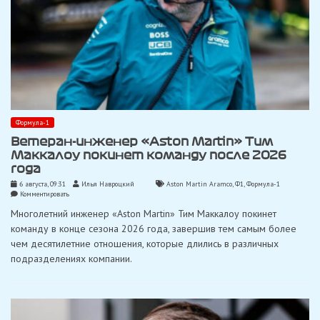
Формула-1
Ветеран-инженер «Aston Martin» Тим
Маккалоу покинет команду после 2026
года
6 августа, 09:31
Илья Навроцкий
Aston Martin Aramco
,
Ф1
,
Формула-1
on
Комментировать
Ветеран-
Многолетний инженер «Aston Martin» Тим Маккалоу покинет
инженер
«Aston
команду в конце сезона 2026 года, завершив тем самым более
Martin»
чем десятилетние отношения, которые длились в различных
Тим
Маккалоу
подразделениях компании.
покинет
команду
после
2026
года