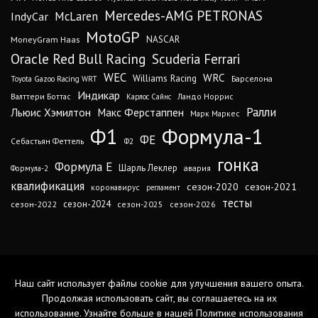
Mercedes-AMG PETRONAS
IndyCar
McLaren
MotoGP
MoneyGram Haas
NASCAR
Oracle Red Bull Racing
Scuderia Ferrari
WEC
WRC
Williams Racing
Барселона
Toyota Gazoo Racing WRT
Индикар
Валттери Боттас
Ландо Норрис
Карлос Сайнс
Ралли
Льюис Хэмилтон
Макс Ферстаппен
Марк Маркес
Ф1
Формула-1
ФЕ
Себастьян Феттель
Ф2
гонка
Формула Е
Шарль Леклер
авария
Формула-2
квалификация
сезон-2020
сезон-2021
коронавирус
регламент
тесты
сезон-2024
сезон-2022
сезон-2025
сезон-2026
Наш сайт использует файлы cookie для улучшения вашего опыта.
Продолжая использовать сайт, вы соглашаетесь на их
использование. Узнайте больше в нашей
Политике использования