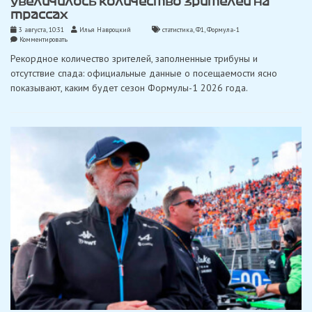
увеличилось количество зрителей на
трассах
3 августа, 10:31
Илья Навроцкий
статистика
,
Ф1
,
Формула-1
on
Комментировать
Рост
Рекордное количество зрителей, заполненные трибуны и
на
шесть
отсутствие спада: официальные данные о посещаемости ясно
процентов:
показывают, каким будет сезон Формулы-1 2026 года.
в
Формуле-1
увеличилось
количество
зрителей
на
трассах