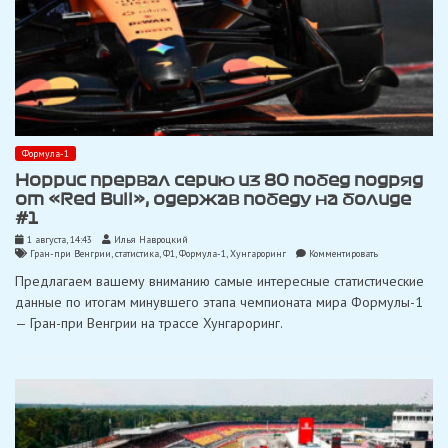
Формула-1
Норрис прервал серию из 80 побед подряд
от «Red Bull», одержав победу на болиде
#1
1 августа, 14:43
Илья Навроцкий
on
Гран-при Венгрии
,
статистика
,
Ф1
,
Формула-1
,
Хунгароринг
Комментировать
Норрис
Предлагаем вашему вниманию самые интересные статистические
прервал
серию
данные по итогам минувшего этапа чемпионата мира Формулы-1
из
— Гран-при Венгрии на трассе Хунгароринг.
80
побед
подряд
от
«Red
Bull»,
одержав
победу
на