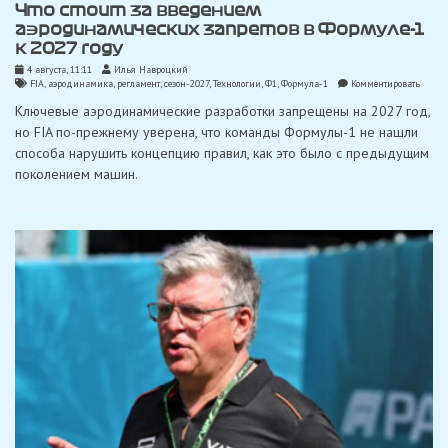
Что стоит за введением
аэродинамических запретов в Формуле-1
к 2027 году
4 августа, 11:11
Илья Навроцкий
on
FIA
,
аэродинамика
,
регламент
,
сезон-2027
,
Технологии
,
Ф1
,
Формула-1
Комментировать
Что
Ключевые аэродинамические разработки запрещены на 2027 год,
стоит
за
но FIA по-прежнему уверена, что команды Формулы-1 не нашли
введе
способа нарушить концепцию правил, как это было с предыдущим
аэрод
запрет
поколением машин.
в
Форму
к
2027
году