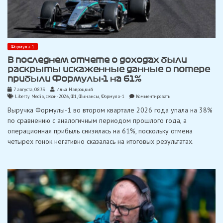
Формула-1
В последнем отчете о доходах были
раскрыты искаженные данные о потере
прибыли Формулы-1 на 61%
7 августа, 08:33
Илья Навроцкий
on
Liberty Media
,
сезон-2026
,
Ф1
,
Финансы
,
Формула-1
Комментировать
В
Выручка Формулы-1 во втором квартале 2026 года упала на 38%
последнем
отчете
по сравнению с аналогичным периодом прошлого года, а
о
операционная прибыль снизилась на 61%, поскольку отмена
доходах
были
четырех гонок негативно сказалась на итоговых результатах.
раскрыты
искаженные
данные
о
потере
прибыли
Формулы-1
на
61%