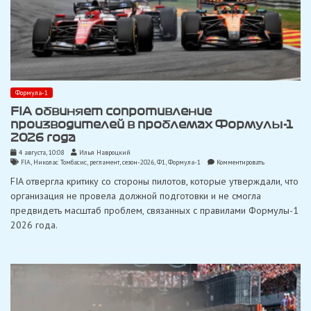
Формула-1
FIA обвиняет сопротивление
производителей в проблемах Формулы-1
2026 года
4 августа, 10:08
Илья Навроцкий
on
FIA
,
Николас Томбасис
,
регламент
,
сезон-2026
,
Ф1
,
Формула-1
Комментировать
FIA
FIA отвергла критику со стороны пилотов, которые утверждали, что
обвиняет
сопротивление
организация не провела должной подготовки и не смогла
производителе
предвидеть масштаб проблем, связанных с правилами Формулы-1
в
проблемах
2026 года.
Формулы-1
2026
года