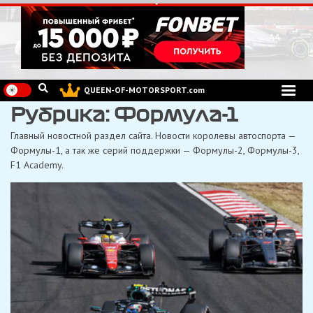
Перейти
к
содержимому
QUEEN-OF-MOTORSPORT.com
Рубрика:
Формула-1
Главный новостной раздел сайта. Новости королевы автоспорта —
Формулы-1, а так же серий поддержки — Формулы-2, Формулы-3,
F1 Academy.