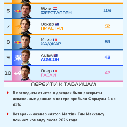
Макс
6
109
ФЕРСТАППЕН
Оскар
7
92
ПИАСТРИ
Исак
8
68
ХАДЖАР
Лиам
9
43
ЛОУСОН
Пьер
10
42
ГАСЛИ
ПЕРЕЙТИ К ТАБЛИЦАМ
В последнем отчете о доходах были раскрыты
искаженные данные о потере прибыли Формулы-1 на
61%
Ветеран-инженер «Aston Martin» Тим Маккалоу
покинет команду после 2026 года