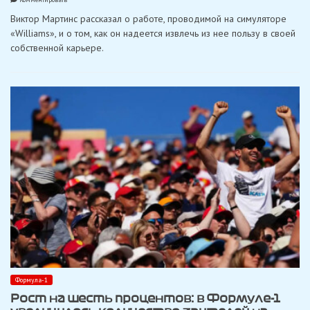
Виктор
Виктор Мартинс рассказал о работе, проводимой на симуляторе
Мартинс:
какова
«Williams», и о том, как он надеется извлечь из нее пользу в своей
жизнь
собственной карьере.
пилота-
развития
в
команде
«Williams»
в
Формуле-1
Формула-1
Рост на шесть процентов: в Формуле-1