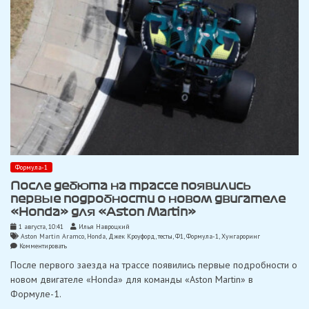
Формула-1
После дебюта на трассе появились
первые подробности о новом двигателе
«Honda» для «Aston Martin»
1 августа, 10:41
Илья Навроцкий
Aston Martin Aramco
,
Honda
,
Джек Кроуфорд
,
тесты
,
Ф1
,
Формула-1
,
Хунгароринг
on
Комментировать
После
После первого заезда на трассе появились первые подробности о
дебюта
на
новом двигателе «Honda» для команды «Aston Martin» в
трассе
Формуле-1.
появились
первые