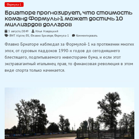
Формула-1
Бриаторе прогнозирует, что стоимость
команд Формулы-1 может достичь 10
миллиардов долларов
3 августа, 08:49
Илья Навроцкий
on
BWT Alpine
,
Ф1
,
Флавио Бриаторе
,
Формула-1
Комментировать
Бриаторе
Флавио Бриаторе наблюдал за Формулой-1 на протяжении многих
прогнозирует,
что
эпох, от суровых паддоков 1990-х годов до сегодняшнего
стоимость
блестящего, подпитываемого инвесторами бума, и если этот
команд
Формулы-1
экстравагантный итальянец прав, то финансовая революция в этом
может
виде спорта только начинается.
достичь
10
миллиардов
долларов