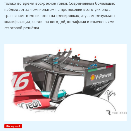
платформы
только во время воскресной гонки. Современный болельщик
меняют
наблюдает за чемпионатом на протяжении всего уик-энда:
подход
болельщиков
сравнивает темп пилотов на тренировках, изучает результаты
к
квалификации, следит за погодой, штрафами и изменениями
прогнозам
на
стартовой решётки.
Формулу-1
Формула-1