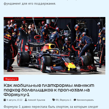
фундамент для его поддержания.
заложена
пять
лет
назад»
Формула-1
Как мобильные платформы меняют
подход болельщиков к прогнозам на
Формулу-1
on
4 августа, 13:22
Алексей Крымов
Ф1
,
Формула-1
Комментировать
Как
Формула-1 давно перестала быть спортом, за которым следят
мобильные