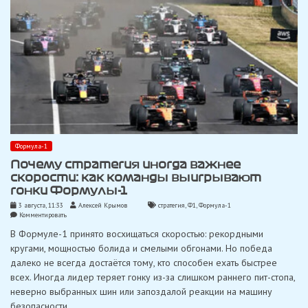
Формула-1
Почему стратегия иногда важнее
скорости: как команды выигрывают
гонки Формулы-1
3 августа, 11:33
Алексей Крымов
стратегия
,
Ф1
,
Формула-1
on
Комментировать
Почему
В Формуле-1 принято восхищаться скоростью: рекордными
стратегия
иногда
кругами, мощностью болида и смелыми обгонами. Но победа
важнее
далеко не всегда достаётся тому, кто способен ехать быстрее
скорости:
как
всех. Иногда лидер теряет гонку из-за слишком раннего пит-стопа,
команды
неверно выбранных шин или запоздалой реакции на машину
выигрывают
гонки
безопасности…