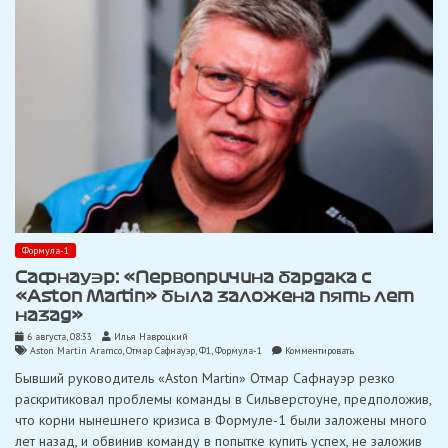
Формула-1
Сафнауэр: «Первопричина бардака с
«Aston Martin» была заложена пять лет
назад»
6 августа, 08:33
Илья Навроцкий
on
Aston Martin Aramco
,
Отмар Сафнауэр
,
Ф1
,
Формула-1
Комментировать
Сафнауэр:
Бывший руководитель «Aston Martin» Отмар Сафнауэр резко
«Первопричина
бардака
раскритиковал проблемы команды в Сильверстоуне, предположив,
с
что корни нынешнего кризиса в Формуле-1 были заложены много
«Aston
Martin»
лет назад, и обвинив команду в попытке купить успех, не заложив
была