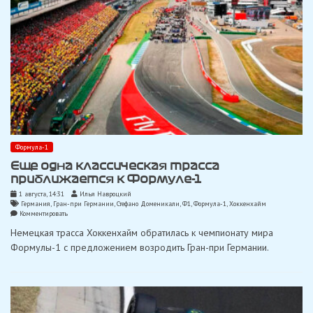
болиде
#1
Формула-1
Еще одна классическая трасса
приближается к Формуле-1
1 августа, 14:31
Илья Навроцкий
Германия
,
Гран-при Германии
,
Стефано Доменикали
,
Ф1
,
Формула-1
,
Хоккенхайм
on
Комментировать
Еще
Немецкая трасса Хоккенхайм обратилась к чемпионату мира
одна
классическая
Формулы-1 с предложением возродить Гран-при Германии.
трасса
приближается
к
Формуле-1