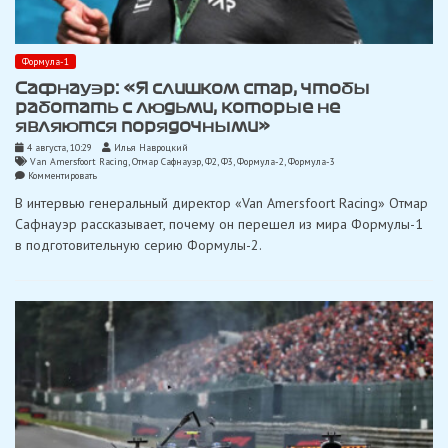
Формула-1
Сафнауэр: «Я слишком стар, чтобы
работать с людьми, которые не
являются порядочными»
4 августа, 10:29
Илья Навроцкий
Van Amersfoort Racing
,
Отмар Сафнауэр
,
Ф2
,
Ф3
,
Формула-2
,
Формула-3
on
Комментировать
Сафнауэр:
В интервью генеральный директор «Van Amersfoort Racing» Отмар
«Я
слишком
Сафнауэр рассказывает, почему он перешел из мира Формулы-1
стар,
в подготовительную серию Формулы-2.
чтобы
работать
с
людьми,
которые
не
являются
порядочными»