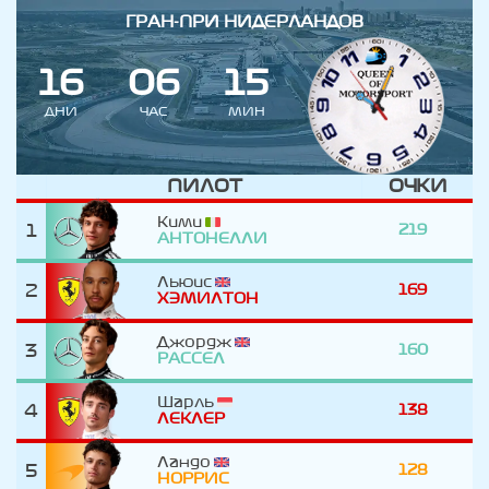
ГРАН-ПРИ НИДЕРЛАНДОВ
1
6
0
6
1
4
ДНИ
ЧАС
МИН
ПИЛОТ
ОЧКИ
Кими
1
219
АНТОНЕЛЛИ
Льюис
2
169
ХЭМИЛТОН
Джордж
3
160
РАССЕЛ
Шарль
4
138
ЛЕКЛЕР
Ландо
5
128
НОРРИС