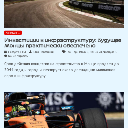
Формула-1
Инвестиции в инфраструктуру: будущее
Монцы практически обеспечено
1 августа, 14:51
Илья Навроцкий
Гран-при Италии
,
Монца
,
Ф1
,
Формула-1
on
Комментировать
Инвестиции
Срок действия концессии на строительство в Монце продлен до
в
инфраструктуру:
2044 года, и город инвестирует около двенадцати миллионов
будущее
евро в инфраструктуру.
Монцы
практически
обеспечено