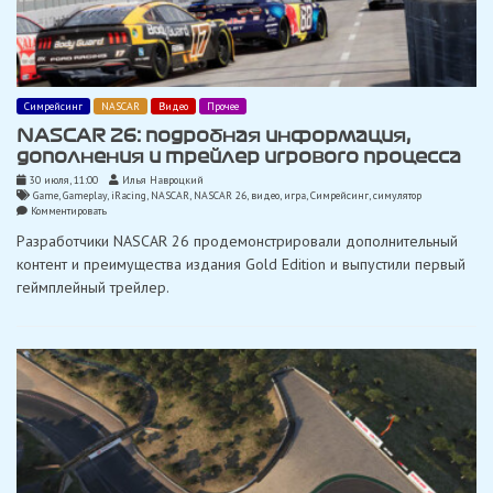
Симрейсинг
NASCAR
Видео
Прочее
NASCAR 26: подробная информация,
дополнения и трейлер игрового процесса
30 июля, 11:00
Илья Навроцкий
Game
,
Gameplay
,
iRacing
,
NASCAR
,
NASCAR 26
,
видео
,
игра
,
Симрейсинг
,
симулятор
on
Комментировать
NASCAR
Разработчики NASCAR 26 продемонстрировали дополнительный
26:
подробная
контент и преимущества издания Gold Edition и выпустили первый
информация,
геймплейный трейлер.
дополнения
и
трейлер
игрового
процесса