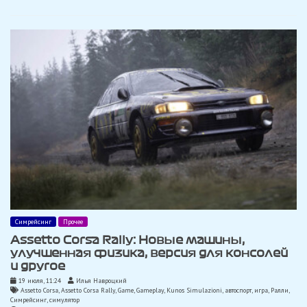
Симрейсинг
Прочее
Assetto Corsa Rally: Новые машины,
улучшенная физика, версия для консолей
и другое
19 июля, 11:24
Илья Навроцкий
Assetto Corsa
,
Assetto Corsa Rally
,
Game
,
Gameplay
,
Kunos Simulazioni
,
автоспорт
,
игра
,
Ралли
,
Симрейсинг
,
симулятор