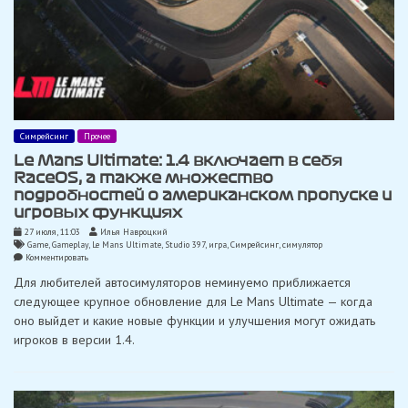
Симрейсинг
Прочее
Le Mans Ultimate: 1.4 включает в себя
RaceOS, а также множество
подробностей о американском пропуске и
игровых функциях
27 июля, 11:03
Илья Навроцкий
Game
,
Gameplay
,
Le Mans Ultimate
,
Studio 397
,
игра
,
Симрейсинг
,
симулятор
on
Комментировать
Le
Для любителей автосимуляторов неминуемо приближается
Mans
Ultimate:
следующее крупное обновление для Le Mans Ultimate — когда
1.4
оно выйдет и какие новые функции и улучшения могут ожидать
включает
в
игроков в версии 1.4.
себя
RaceOS,
а
также
множество