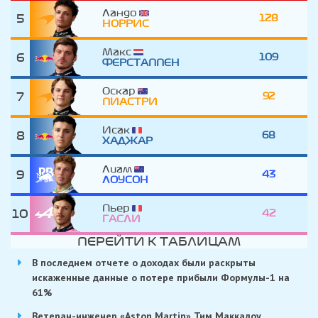
Ландо
5
128
НОРРИС
Макс
6
109
ФЕРСТАППЕН
Оскар
7
92
ПИАСТРИ
Исак
8
68
ХАДЖАР
Лиам
9
43
ЛОУСОН
Пьер
10
42
ГАСЛИ
ПЕРЕЙТИ К ТАБЛИЦАМ
В последнем отчете о доходах были раскрыты
искаженные данные о потере прибыли Формулы-1 на
61%
Ветеран-инженер «Aston Martin» Тим Маккалоу