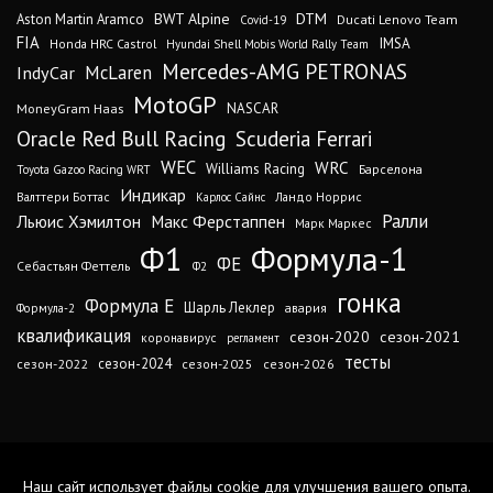
DTM
BWT Alpine
Aston Martin Aramco
Ducati Lenovo Team
Covid-19
FIA
IMSA
Honda HRC Castrol
Hyundai Shell Mobis World Rally Team
Mercedes-AMG PETRONAS
IndyCar
McLaren
MotoGP
MoneyGram Haas
NASCAR
Oracle Red Bull Racing
Scuderia Ferrari
WEC
WRC
Williams Racing
Барселона
Toyota Gazoo Racing WRT
Индикар
Валттери Боттас
Ландо Норрис
Карлос Сайнс
Ралли
Льюис Хэмилтон
Макс Ферстаппен
Марк Маркес
Ф1
Формула-1
ФЕ
Себастьян Феттель
Ф2
гонка
Формула Е
Шарль Леклер
авария
Формула-2
квалификация
сезон-2020
сезон-2021
коронавирус
регламент
тесты
сезон-2024
сезон-2022
сезон-2025
сезон-2026
Наш сайт использует файлы cookie для улучшения вашего опыта.