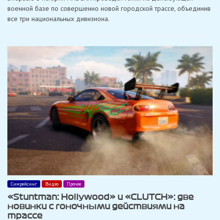
виртуальный
военной базе по совершенно новой городской трассе, объединив
круг
все три национальных дивизиона.
по
новой
городской
трассе
NASCAR
на
военно-
морской
базе
в
Коронадо
Симрейсинг
Видео
Прочее
«Stuntman: Hollywood» и «CLUTCH»: две
новинки с гоночными действиями на
трассе