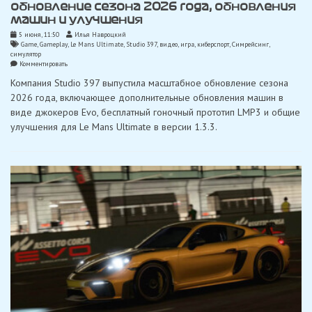
обновление сезона 2026 года, обновления
машин и улучшения
5 июня, 11:50
Илья Навроцкий
Game
,
Gameplay
,
Le Mans Ultimate
,
Studio 397
,
видео
,
игра
,
киберспорт
,
Симрейсинг
,
симулятор
on
Комментировать
Le
Компания Studio 397 выпустила масштабное обновление сезона
Mans
Ultimate:
2026 года, включающее дополнительные обновления машин в
версия
виде джокеров Evo, бесплатный гоночный прототип LMP3 и общие
1.3.3
включает
улучшения для Le Mans Ultimate в версии 1.3.3.
обновление
сезона
2026
года,
обновления
машин
и
улучшения