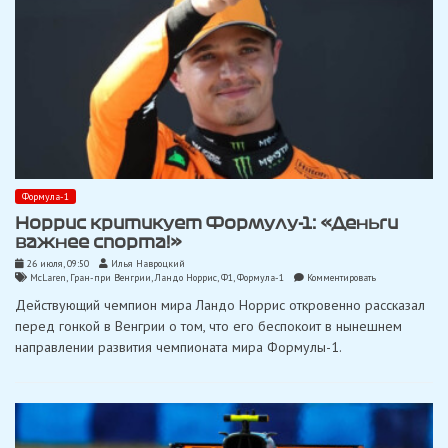
Сайнса
Формула-1
Норрис критикует Формулу-1: «Деньги
важнее спорта!»
26 июля, 09:50
Илья Навроцкий
on
McLaren
,
Гран-при Венгрии
,
Ландо Норрис
,
Ф1
,
Формула-1
Комментировать
Норрис
Действующий чемпион мира Ландо Норрис откровенно рассказал
критикует
Формулу-1:
перед гонкой в ​​Венгрии о том, что его беспокоит в нынешнем
«Деньги
направлении развития чемпионата мира Формулы-1.
важнее
спорта!»