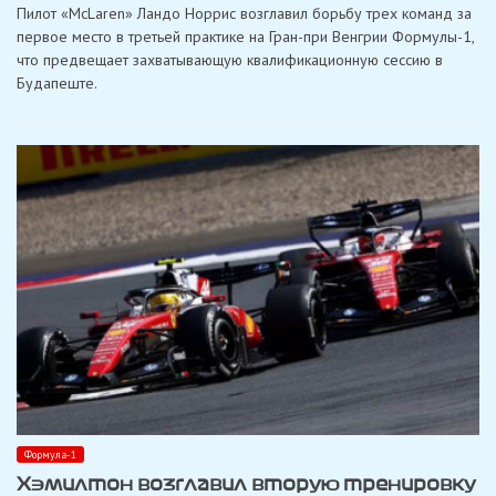
Пилот «McLaren» Ландо Норрис возглавил борьбу трех команд за
лидировал
в
первое место в третьей практике на Гран-при Венгрии Формулы-1,
третьей
что предвещает захватывающую квалификационную сессию в
тренировке
в
Будапеште.
Венгрии
Формула-1
Хэмилтон возглавил вторую тренировку