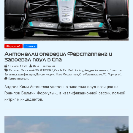
Формула-1
Главное
Антонелли опередил Ферстаппена и
завоевал поул в Спа
18 июля, 18:30
Илья Навроцкий
McLaren
,
Mercedes-AMG PETRONAS
,
Oracle Red Bull Racing
,
Андреа Антонелли
,
Гран-при
Бельгии
,
квалификация
,
Ландо Норрис
,
Макс Ферстаппен
,
Спа-Франкоршам
,
Ф1
,
Формула-1
on
Комментировать
Антонелли
Андреа Кими Антонелли уверенно завоевал поул-позицию на
опередил
Ферстаппена
Гран-при Бельгии Формулы-1 в квалификационной сессии, полной
и
интриг и инцидентов.
завоевал
поул
в
Спа