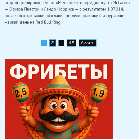
второй тренировке. Пилот «Mercedes» опередил дуэт «McLaren»
в
Австрии,
— Оскара Пиастри и Ландо Норриса — с результатом 1.07,014,
завершив
после того как также возглавил первую практику в изнуряюще
идеальную
пятницу
жаркий день на Red Bull Ring.
Навигация
2
43
Далее
1
…
по
записям