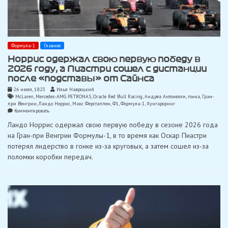
Формула-1
Главное
Норрис одержал свою первую победу в
2026 году, а Пиастри сошел с дистанции
после «подставы» от Сайнса
26 июля, 18:23
Илья Навроцкий
McLaren
,
Mercedes-AMG PETRONAS
,
Oracle Red Bull Racing
,
Андреа Антонелли
,
гонка
,
Гран-
при Венгрии
,
Ландо Норрис
,
Макс Ферстаппен
,
Ф1
,
Формула-1
,
Хунгароринг
on
Комментировать
Норрис
Ландо Норрис одержал свою первую победу в сезоне 2026 года
одержал
свою
на Гран-при Венгрии Формулы-1, в то время как Оскар Пиастри
первую
потерял лидерство в гонке из-за круговых, а затем сошел из-за
победу
в
поломки коробки передач.
2026
году,
а
Пиастри
сошел
с
дистанции
после
«подставы»
от