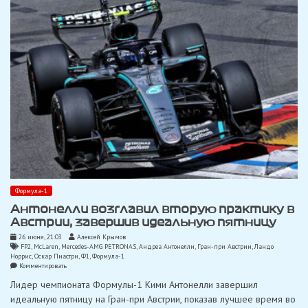
Формула-1
Антонелли возглавил вторую практику в
Австрии, завершив идеальную пятницу
26 июня, 21:03
Алексей Крымов
FP2
,
McLaren
,
Mercedes-AMG PETRONAS
,
Андреа Антонелли
,
Гран-при Австрии
,
Ландо
Норрис
,
Оскар Пиастри
,
Ф1
,
Формула-1
on
Комментировать
Антонелли
Лидер чемпионата Формулы-1 Кими Антонелли завершил
возглавил
вторую
идеальную пятницу на Гран-при Австрии, показав лучшее время во
практику