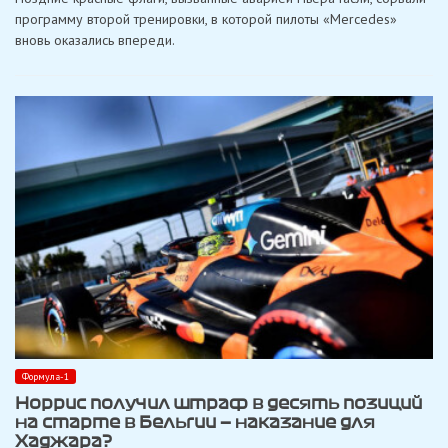
лучший
программу второй тренировки, в которой пилоты «Mercedes»
во
вновь оказались впереди.
второй
практике
в
Бельгии
Формула-1
Норрис получил штраф в десять позиций
на старте в Бельгии — наказание для
Хаджара?