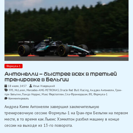
Формула-1
Антонелли — быстрее всех в третьей
тренировке в Бельгии
18 июля, 14:57
Илья Навроцкий
FP3
,
McLaren
,
Mercedes-AMG PETRONAS
,
Oracle Red Bull Racing
,
Андреа Антонелли
,
Гран-
при Бельгии
,
Ландо Норрис
,
Макс Ферстаппен
,
Спа-Франкоршам
,
Ф1
,
Формула-1
on
Комментировать
Антонелли
Андреа Кими Антонелли завершил заключительную
—
быстрее
тренировочную сессию Формулы-1 на Гран-при Бельгии на первом
всех
месте, в то время как Льюис Хэмилтон разбил машину в конце
в
третьей
сессии на выходе из 13-го поворота.
тренировке
в