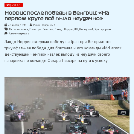
Формула-1
Норрис после победы в Венгрии: «На
первом круге всё было неудачно»
26 июля, 18:49
Илья Навроцкий
McLaren
,
гонка
,
Гран-при Венгрии
,
Ландо Норрис
,
Ф1
,
Формула-1
,
Хунгароринг
on
Комментировать
Норрис
Ландо Норрис одержал победу на Гран-при Венгрии: это
после
победы
триумфальная победа для британца и его команды «McLaren»:
в
действующий чемпион извлек выгоду из неудачи своего
Венгрии:
«На
напарника по команде Оскара Пиастри на пути к успеху.
первом
круге
всё
было
неудачно»