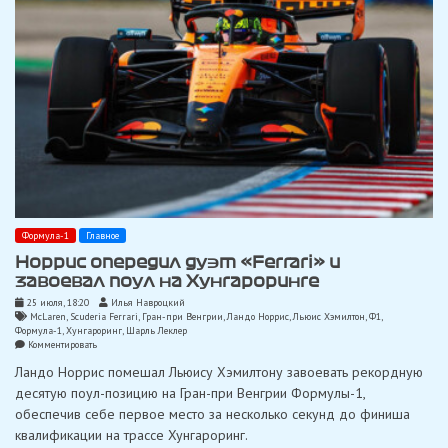
Формула-1
Главное
Норрис опередил дуэт «Ferrari» и
завоевал поул на Хунгароринге
25 июля, 18:20
Илья Навроцкий
McLaren
,
Scuderia Ferrari
,
Гран-при Венгрии
,
Ландо Норрис
,
Льюис Хэмилтон
,
Ф1
,
Формула-1
,
Хунгароринг
,
Шарль Леклер
on
Комментировать
Норрис
Ландо Норрис помешал Льюису Хэмилтону завоевать рекордную
опередил
дуэт
десятую поул-позицию на Гран-при Венгрии Формулы-1,
«Ferrari»
обеспечив себе первое место за несколько секунд до финиша
и
завоевал
квалификации на трассе Хунгароринг.
поул