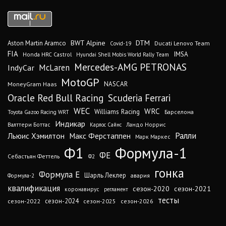
DTM
BWT Alpine
Aston Martin Aramco
Ducati Lenovo Team
Covid-19
FIA
IMSA
Honda HRC Castrol
Hyundai Shell Mobis World Rally Team
Mercedes-AMG PETRONAS
IndyCar
McLaren
MotoGP
MoneyGram Haas
NASCAR
Oracle Red Bull Racing
Scuderia Ferrari
WEC
WRC
Williams Racing
Барселона
Toyota Gazoo Racing WRT
Индикар
Валттери Боттас
Ландо Норрис
Карлос Сайнс
Ралли
Льюис Хэмилтон
Макс Ферстаппен
Марк Маркес
Ф1
Формула-1
ФЕ
Себастьян Феттель
Ф2
гонка
Формула Е
Шарль Леклер
авария
Формула-2
квалификация
сезон-2020
сезон-2021
коронавирус
регламент
тесты
сезон-2024
сезон-2022
сезон-2025
сезон-2026