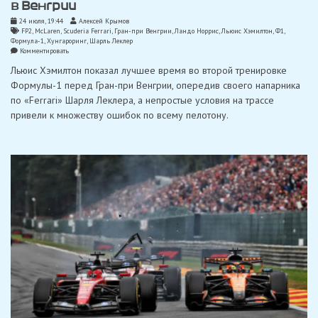
в Венгрии
24 июля, 19:44
Алексей Крымов
FP2
,
McLaren
,
Scuderia Ferrari
,
Гран-при Венгрии
,
Ландо Норрис
,
Льюис Хэмилтон
,
Ф1
,
Формула-1
,
Хунгароринг
,
Шарль Леклер
on
Комментировать
Хэмилтон
Льюис Хэмилтон показал лучшее время во второй тренировке
возглавил
вторую
Формулы-1 перед Гран-при Венгрии, опередив своего напарника
тренировку
по «Ferrari» Шарля Леклера, а непростые условия на трассе
в
Венгрии
привели к множеству ошибок по всему пелотону.