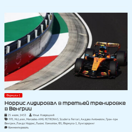
на
Хунгароринге
Формула-1
Норрис лидировал в третьей тренировке
в Венгрии
25 июля, 14:53
Илья Навроцкий
FP3
,
McLaren
,
Mercedes-AMG PETRONAS
,
Scuderia Ferrari
,
Андреа Антонелли
,
Гран-при
Венгрии
,
Ландо Норрис
,
Льюис Хэмилтон
,
Ф1
,
Формула-1
,
Хунгароринг
on
Комментировать
Норрис