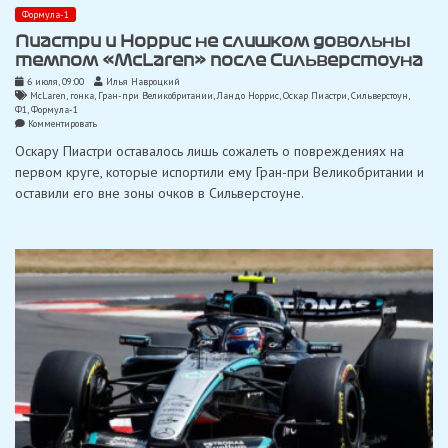
Формула-1
Пиастри и Норрис не слишком довольны
темпом «McLaren» после Сильверстоуна
6 июля, 09:00
Илья Навроцкий
McLaren
,
гонка
,
Гран-при Великобритании
,
Ландо Норрис
,
Оскар Пиастри
,
Сильверстоун
,
Ф1
,
Формула-1
on
Комментировать
Пиастри
Оскару Пиастри оставалось лишь сожалеть о повреждениях на
и
Норрис
первом круге, которые испортили ему Гран-при Великобритании и
не
оставили его вне зоны очков в Сильверстоуне.
слишком
довольны
темпом
«McLaren»
после
Сильверстоуна