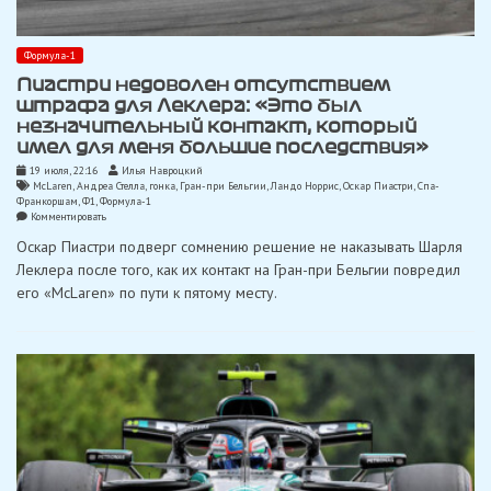
Формула-1
Пиастри недоволен отсутствием
штрафа для Леклера: «Это был
незначительный контакт, который
имел для меня большие последствия»
19 июля, 22:16
Илья Навроцкий
McLaren
,
Андреа Стелла
,
гонка
,
Гран-при Бельгии
,
Ландо Норрис
,
Оскар Пиастри
,
Спа-
Франкоршам
,
Ф1
,
Формула-1
on
Комментировать
Пиастри
Оскар Пиастри подверг сомнению решение не наказывать Шарля
недоволен
отсутствием
Леклера после того, как их контакт на Гран-при Бельгии повредил
штрафа
его «McLaren» по пути к пятому месту.
для
Леклера:
«Это
был
незначительный
контакт,
который
имел
для
меня
большие
последствия»