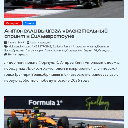
Формула-1
Главное
Антонелли выиграл увлекательный
спринт в Сильверстоуне
4 июля, 14:49
Илья Навроцкий
McLaren
,
Mercedes-AMG PETRONAS
,
Scuderia Ferrari
,
Андреа Антонелли
,
Гран-при
Великобритании
,
Ландо Норрис
,
Льюис Хэмилтон
,
Сильверстоун
,
Спринт
,
Ф1
,
Формула-1
on
Комментировать
Антонелли
Лидер чемпионата Формулы-1 Андреа Кими Антонелли одержал
выиграл
увлекательный
победу над Льюисом Хэмилтоном в напряженной спринтерской
спринт
гонке Гран-при Великобритании в Сильверстоуне, завоевав свою
в
Сильверстоуне
первую субботнюю победу в сезоне 2026 года.