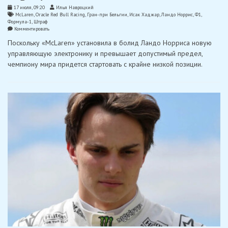
17 июля, 09:20
Илья Навроцкий
McLaren
,
Oracle Red Bull Racing
,
Гран-при Бельгии
,
Исак Хаджар
,
Ландо Норрис
,
Ф1
,
Формула-1
,
Штраф
on
Комментировать
Норрис
Поскольку «McLaren» установила в болид Ландо Норриса новую
получил
штраф
управляющую электронику и превышает допустимый предел,
в
чемпиону мира придется стартовать с крайне низкой позиции.
десять
позиций
на
старте
в
Бельгии
—
наказание
для
Хаджара?