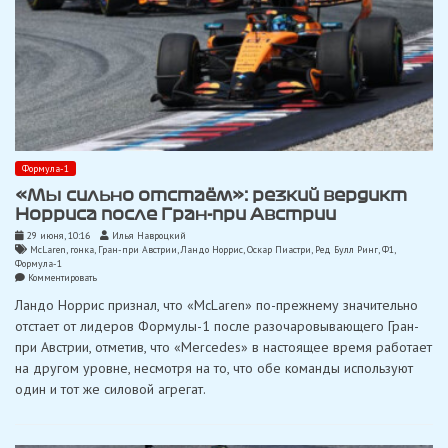
Формула-1
«Мы сильно отстаём»: резкий вердикт
Норриса после Гран-при Австрии
29 июня, 10:16
Илья Навроцкий
McLaren
,
гонка
,
Гран-при Австрии
,
Ландо Норрис
,
Оскар Пиастри
,
Ред Булл Ринг
,
Ф1
,
Формула-1
on
Комментировать
«Мы
Ландо Норрис признал, что «McLaren» по-прежнему значительно
сильно
отстаём»:
отстает от лидеров Формулы-1 после разочаровывающего Гран-
резкий
при Австрии, отметив, что «Mercedes» в настоящее время работает
вердикт
Норриса
на другом уровне, несмотря на то, что обе команды используют
после
один и тот же силовой агрегат.
Гран-
при
Австрии