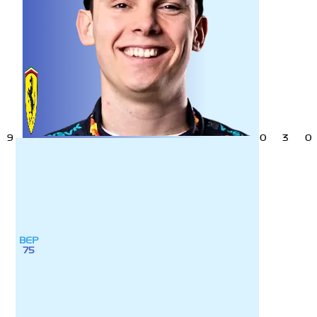
9
0
3
0
ВЕР
75