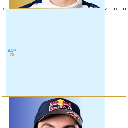
8
2
0
0
ДОР
76