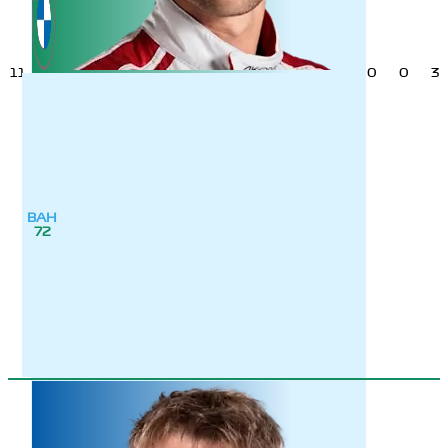
11
0
0
3
ВАН
72