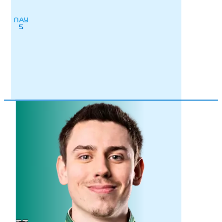
ПАУ
5