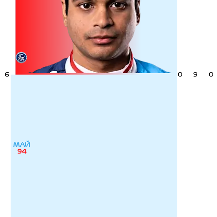
6
0
9
0
МАЙ
94