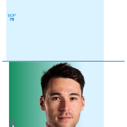
БОР
73