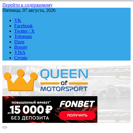
Перейти к содержимому
Пятница, 07 августа, 2026
VK
Facebook
Twitter / X
Telegram
Dzen
Boosty
VISA
Crypto
QUEEN-OF-MOTORSPORT.COM
Аналитика, статистика, трансляции Формулы-1 (Ф2/Ф3/F1
Academy), Формулы Е, Moto GP, DTM, IndyCar, NASCAR,
WRC (Dakar, WRX), WEC, IMSA и других гоночных серий