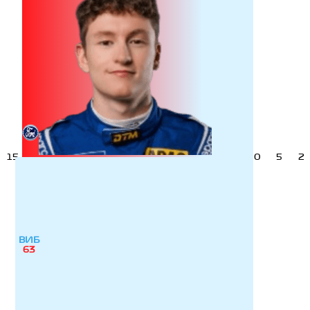
15
0
5
2
ВИБ
63