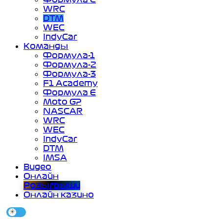
WRC
DTM
WEC
IndyCar
Команды
Формула-1
Формула-2
Формула-3
F1 Academy
Формула Е
Moto GP
NASCAR
WRC
WEC
IndyCar
DTM
IMSA
Видео
Онлайн
Розыгрыши
Онлайн казино