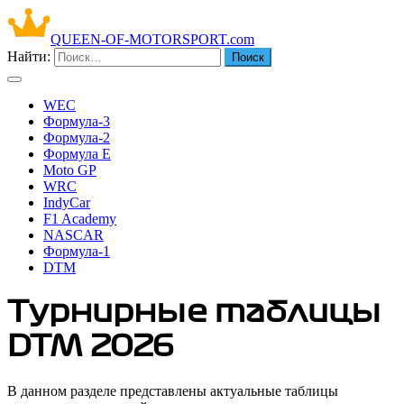
QUEEN-OF-MOTORSPORT.com
Найти:
WEC
Формула-3
Формула-2
Формула Е
Moto GP
WRC
IndyCar
F1 Academy
NASCAR
Формула-1
DTM
Турнирные таблицы
DTM 2026
В данном разделе представлены актуальные таблицы