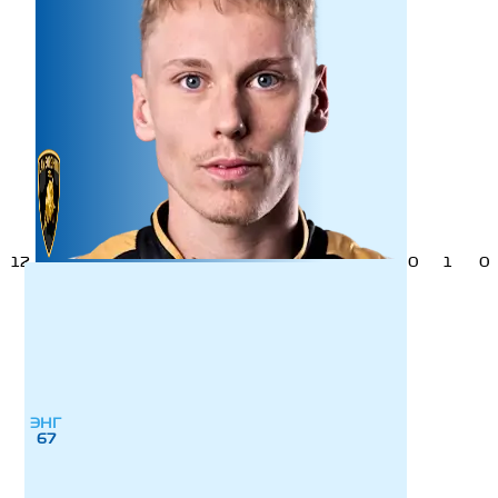
12
0
1
0
ЭНГ
67