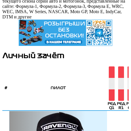
текущего сезона серий авто и мотогонок, представленные на
сайте: Формула-1, Формула-2, Формула-3, Формула E, WRC,
WEC, IMSA, W Series, NASCAR, Moto GP, Moto E, IndyCar,
DTM и другие
Личный зачёт
#
ПИЛОТ
РЕД
РЕД
Р
Q1
R1
Q