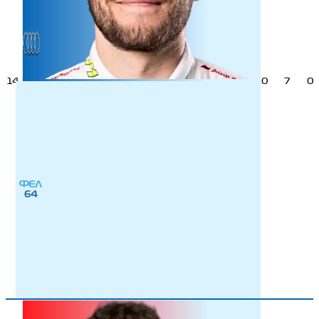
14
0
7
0
ФЕЛ
64