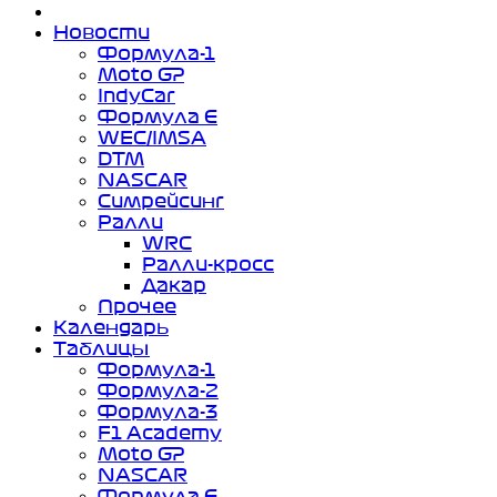
Новости
Формула-1
Moto GP
IndyCar
Формула Е
WEC/IMSA
DTM
NASCAR
Симрейсинг
Ралли
WRC
Ралли-кросс
Дакар
Прочее
Календарь
Таблицы
Формула-1
Формула-2
Формула-3
F1 Academy
Moto GP
NASCAR
Формула Е