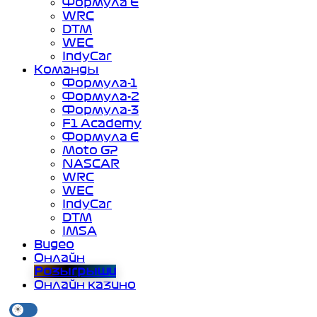
Формула Е
WRC
DTM
WEC
IndyCar
Команды
Формула-1
Формула-2
Формула-3
F1 Academy
Формула Е
Moto GP
NASCAR
WRC
WEC
IndyCar
DTM
IMSA
Видео
Онлайн
Розыгрыши
Онлайн казино