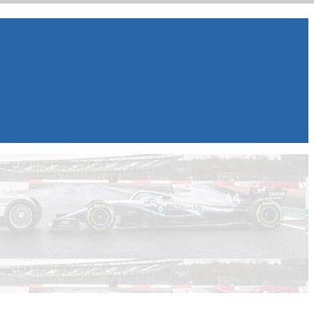
ar, WRX), WEC, IMSA и других гоночных серий