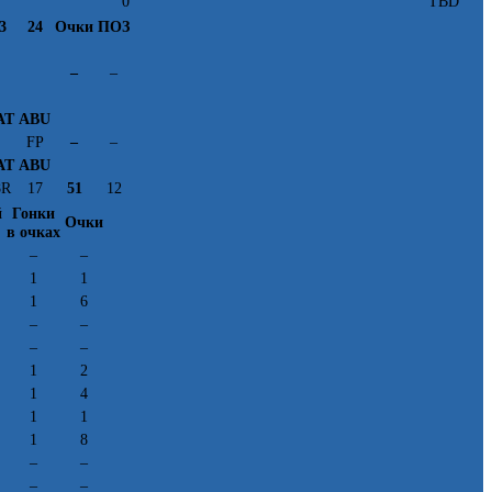
0
TBD
3
24
Очки
ПОЗ
–
–
AT
ABU
FP
–
–
AT
ABU
8R
17
51
12
й
Гонки
Очки
в очках
–
–
1
1
1
6
–
–
–
–
1
2
1
4
1
1
1
8
–
–
–
–