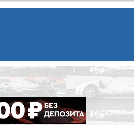
ademy), Формулы Е, Moto GP, DTM, IndyCar, NASCAR, WRC (Dak