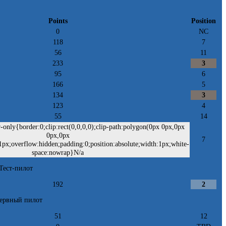
Points
Position
0
NC
118
7
56
11
233
3
95
6
166
5
134
3
123
4
55
14
only{border:0;clip:rect(0,0,0,0);clip-path:polygon(0px 0px,0px
0px,0px
7
1px;overflow:hidden;padding:0;position:absolute;width:1px;white-
space:nowrap}N/a
Тест-пилот
192
2
ервный пилот
51
12