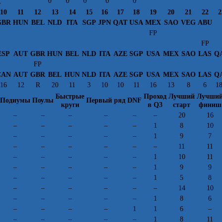
g
0
0
0
0
0
10
11
12
13
14
15
16
17
18
19
20
21
22
2
GBR
HUN
BEL
NLD
ITA
SGP
JPN
QAT
USA
MEX
SAO
VEG
ABU
FP
FP
ESP
AUT
GBR
HUN
BEL
NLD
ITA
AZE
SGP
USA
MEX
SAO
LAS
Q
FP
CAN
AUT
GBR
BEL
HUN
NLD
ITA
AZE
SGP
USA
MEX
SAO
LAS
Q
16
12
R
20
11
3
10
10
11
16
13
8
6
1
Быстрые
Проход
Лучший
Лучши
Подиумы
Поулы
Первый ряд
DNF
круги
в Q3
старт
финиш
–
–
–
–
–
–
20
16
–
–
–
–
–
1
8
10
–
–
–
–
–
1
9
7
–
–
–
–
–
–
11
11
–
–
–
–
–
1
10
11
–
–
–
–
–
1
9
9
–
–
–
–
–
1
5
8
–
–
–
–
–
–
14
10
–
–
–
–
–
1
8
6
–
–
–
–
1
1
6
–
–
–
–
–
–
1
8
11