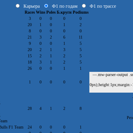
Карьера
Ф1 по годам
Ф1 по трассе
Races
Wins
Poles
Б.круги
Podiums
3
0
0
0
0
20
1
0
1
2
8
0
0
0
0
21
3
2
6
11
9
0
0
1
5
20
2
1
3
5
15
2
1
2
5
18
3
1
2
5
26
0
0
1
1
—.mw-parser-output .sr-
1
0
0
0
0
0px);height:1px;margin:-
g
28
4
1
2
8
g
Рез
Team
Bulls F1 Team
24
0
0
0
1