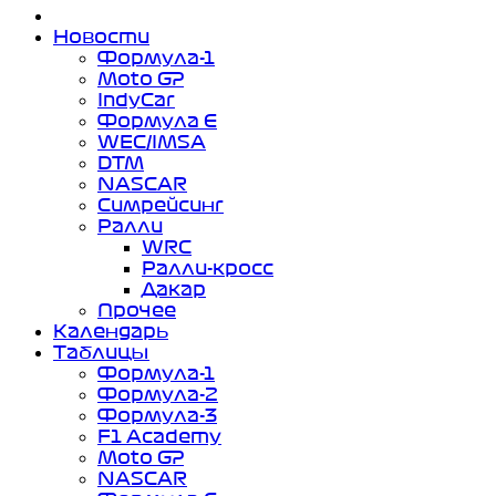
Новости
Формула-1
Moto GP
IndyCar
Формула Е
WEC/IMSA
DTM
NASCAR
Симрейсинг
Ралли
WRC
Ралли-кросс
Дакар
Прочее
Календарь
Таблицы
Формула-1
Формула-2
Формула-3
F1 Academy
Moto GP
NASCAR