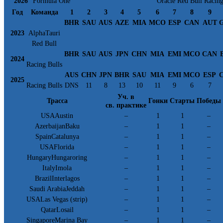
2026
Formula One
Oracle Red Bull Racin
Год
Команда
1
2
3
4
5
6
7
8
9
BHR
SAU
AUS
AZE
MIA
MCO
ESP
CAN
AUT
2023
AlphaTauri
Red Bull
BHR
SAU
AUS
JPN
CHN
MIA
EMI
MCO
CAN
2024
Racing Bulls
AUS
CHN
JPN
BHR
SAU
MIA
EMI
MCO
ESP
2025
Racing Bulls
DNS
11
8
13
10
11
9
6
7
Уч. в
Трасса
Гонки
Старты
Победы
св. практике
USAAustin
–
1
1
–
AzerbaijanBaku
–
1
1
–
SpainCatalunya
–
1
1
–
USAFlorida
–
1
1
–
HungaryHungaroring
–
1
1
–
ItalyImola
–
1
1
–
BrazilInterlagos
–
1
1
–
Saudi ArabiaJeddah
–
1
1
–
USALas Vegas (strip)
–
1
1
–
QatarLosail
–
1
1
–
SingaporeMarina Bay
–
1
1
–