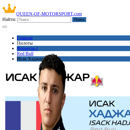
QUEEN-OF-MOTORSPORT.com
Найти:
Главная
Пилоты
Формула-1
Red Bull
Исак Хаджар
ИСАК ХАДЖАР
ИСАК
ХАДЖ
ISACK HAD
Red Bull