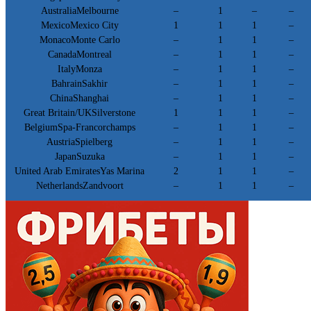
AustraliaMelbourne
–
1
–
–
MexicoMexico City
1
1
1
–
MonacoMonte Carlo
–
1
1
–
CanadaMontreal
–
1
1
–
ItalyMonza
–
1
1
–
BahrainSakhir
–
1
1
–
ChinaShanghai
–
1
1
–
Great Britain/UKSilverstone
1
1
1
–
BelgiumSpa-Francorchamps
–
1
1
–
AustriaSpielberg
–
1
1
–
JapanSuzuka
–
1
1
–
United Arab EmiratesYas Marina
2
1
1
–
NetherlandsZandvoort
–
1
1
–