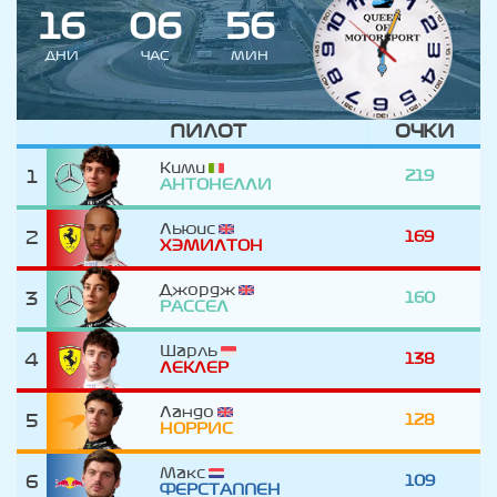
1
6
0
6
5
6
ДНИ
ЧАС
МИН
ПИЛОТ
ОЧКИ
Кими
1
219
АНТОНЕЛЛИ
Льюис
2
169
ХЭМИЛТОН
Джордж
3
160
РАССЕЛ
Шарль
4
138
ЛЕКЛЕР
Ландо
5
128
НОРРИС
Макс
6
109
ФЕРСТАППЕН