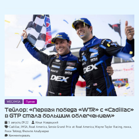
дивана»:
Ральф
Арон
о
своем
пятимесячном
перерыве
и
победе
на
Нюрбургринге
WEC/IMSA
Прочее
Тейлор: «Первая победа «WTR» с «Cadillac»
в GTP стала большим облегчением»
3 августа, 09:22
Илья Навроцкий
Cadillac
,
IMSA
,
Road America
,
Sonsio Grand Prix at Road America
,
Wayne Taylor Racing
,
гонка
,
Рики Тейлор
,
Филипе Альбукерке
on
Комментировать