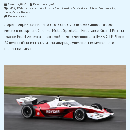
3 августа, 09:59
Илья Навроцкий
IMSA
,
JDC-Miller Motorsports
,
Porsche
,
Road America
,
Sonsio Grand Prix at Road America
,
гонка
,
Лорин Генрих
on
Комментировать
Генрих:
Лорин Генрих заявил, что его довольно неожиданное второе
«Второе
место
место в воскресной гонке Motul SportsCar Endurance Grand Prix на
существенно
трассе Road America, в которой лидер чемпионата IMSA GTP Джек
меняет
шансы
Айткен выбыл из гонки из-за аварии, существенно меняет его
на
шансы на титул.
титул»