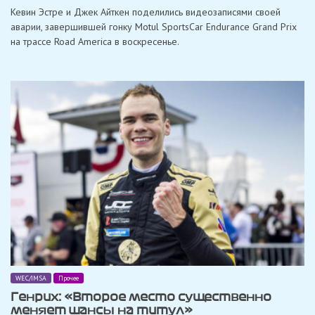
Эстре
Кевин Эстре и Джек Айткен поделились видеозаписями своей
и
Айткен
аварии, завершившей гонку Motul SportsCar Endurance Grand Prix
отреагировали
на трассе Road America в воскресенье.
на
аварию
на
этапе
IMSA
на
трассе
Road
America
WEC/IMSA
Прочее
Генрих: «Второе место существенно
меняет шансы на титул»