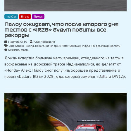
IndyCar
Видео
Прочее
Палоу ожидает, что после второго дня
тестов с «IR28» будут побиты все
рекорды
3 августа, 09:50
Илья Навроцкий
Chip Ganassi Racing
,
Dallara
,
Indianapolis Motor Speedway
,
IndyCar
,
видео
,
Индикар
,
тесты
on
Комментировать
Палоу
Дождь испортил большую часть времени, отведенного на тесты в
ожидает,
что
воскресенье на дорожной трассе Индианаполиса, но делегат от
после
«Honda» Алекс Палоу смог получить хорошее представление о
второго
дня
новом «Dallara IR28» 2028 года, который заменит «Dallara DW12».
тестов
с
«IR28»
будут
побиты
все
рекорды