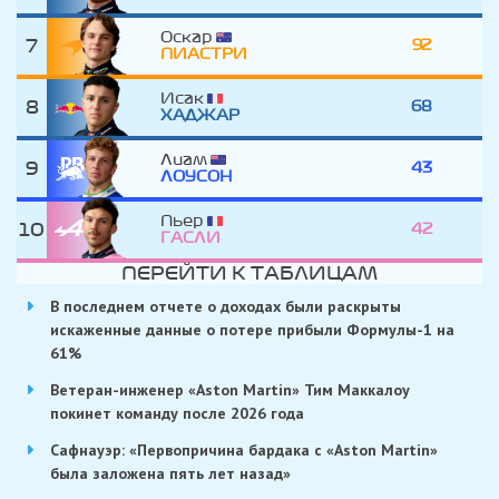
Оскар
7
92
ПИАСТРИ
Исак
8
68
ХАДЖАР
Лиам
9
43
ЛОУСОН
Пьер
10
42
ГАСЛИ
ПЕРЕЙТИ К ТАБЛИЦАМ
В последнем отчете о доходах были раскрыты
искаженные данные о потере прибыли Формулы-1 на
61%
Ветеран-инженер «Aston Martin» Тим Маккалоу
покинет команду после 2026 года
Сафнауэр: «Первопричина бардака с «Aston Martin»
была заложена пять лет назад»