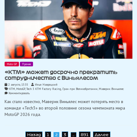
Moto GP
Прочее
«KTM» может досрочно прекратить
сотрудничество с Виньялесом
2 августа, 13:35
Илья Навроцкий
KTM
,
MotoGP
,
Tech 3 KTM Factory Racing
,
Гран-при Великобритании
,
Маверик Виньялес
on
Комментировать
«KTM»
Как стало известно, Маверик Виньялес может потерять место в
может
досрочно
команде «Tech3» во второй половине сезона чемпионата мира
прекратить
MotoGP 2026 года.
сотрудничество
с
Виньялесом
Навигация
Назад
1
3
891
Далее
2
…