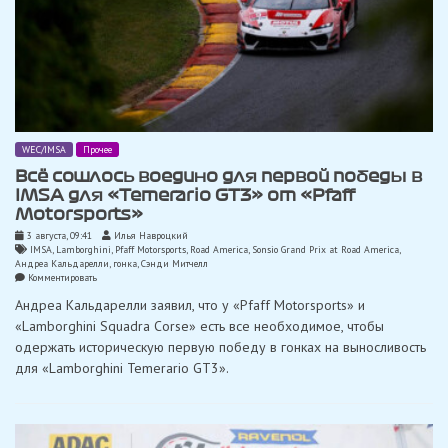
WEC/IMSA
Прочее
Всё сошлось воедино для первой победы в
IMSA для «Temerario GT3» от «Pfaff
Motorsports»
3 августа, 09:41
Илья Навроцкий
IMSA
,
Lamborghini
,
Pfaff Motorsports
,
Road America
,
Sonsio Grand Prix at Road America
,
Андреа Кальдарелли
,
гонка
,
Сэнди Митчелл
on
Комментировать
Всё
Андреа Кальдарелли заявил, что у «Pfaff Motorsports» и
сошлось
воедино
«Lamborghini Squadra Corse» есть все необходимое, чтобы
для
одержать историческую первую победу в гонках на выносливость
первой
победы
для «Lamborghini Temerario GT3».
в
IMSA
для
«Temerario
GT3»
от