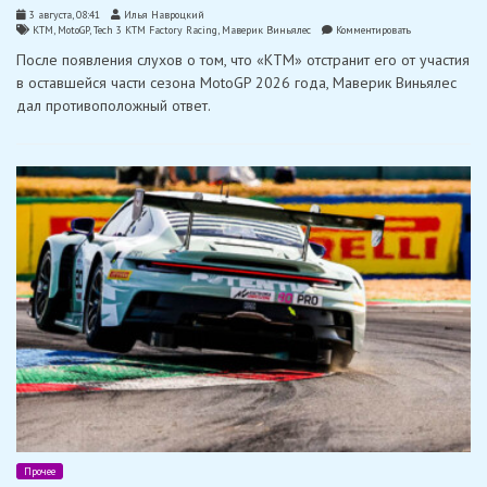
3 августа, 08:41
Илья Навроцкий
on
KTM
,
MotoGP
,
Tech 3 KTM Factory Racing
,
Маверик Виньялес
Комментировать
«Я
После появления слухов о том, что «KTM» отстранит его от участия
закончу
год»:
в оставшейся части сезона MotoGP 2026 года, Маверик Виньялес
Виньялес
дал противоположный ответ.
ответил
на
слухи
об
уходе
из
«KTM»
Прочее