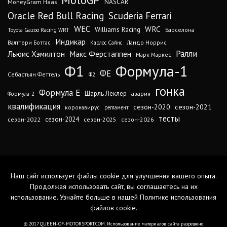
MotoGP
MoneyGram Haas
NASCAR
Oracle Red Bull Racing
Scuderia Ferrari
WEC
WRC
Williams Racing
Барселона
Toyota Gazoo Racing WRT
Индикар
Валттери Боттас
Ландо Норрис
Карлос Сайнс
Ралли
Льюис Хэмилтон
Макс Ферстаппен
Марк Маркес
Ф1
Формула-1
ФЕ
Себастьян Феттель
Ф2
гонка
Формула Е
Шарль Леклер
авария
Формула-2
квалификация
сезон-2020
сезон-2021
коронавирус
регламент
тесты
сезон-2024
сезон-2022
сезон-2025
сезон-2026
Наш сайт использует файлы cookie для улучшения вашего опыта.
Продолжая использовать сайт, вы соглашаетесь на их
использование. Узнайте больше в нашей
Политике использования
файлов cookie
.
© 2017 QUEEN-OF-MOTORSPORT.COM. Использование материалов сайта разрешено