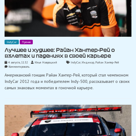
IndyCar
Прочее
Лучшее и худшее: Райан Хантер-Рей о
взлетах и ​​падениях в своей карьере
4 августа, 11:32
Илья Навроцкий
IndyCar
,
Индикар
,
Райан Хантер-Рей
on
Комментировать
Лучшее
Американский гонщик Райан Хантер-Рей, который стал чемпионом
и
худшее:
IndyCar 2012 года и победителем Indy-500, рассказывает о своих
Райан
самых знаковых моментах в гоночной карьере.
Хантер-
Рей
о
взлетах
и
падениях
в
своей
карьере