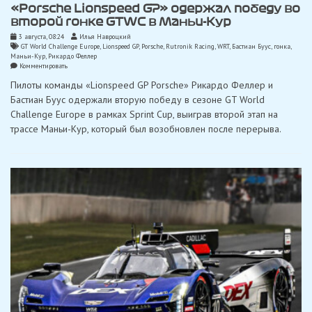
«Porsche Lionspeed GP» одержал победу во
второй гонке GTWC в Маньи-Кур
3 августа, 08:24
Илья Навроцкий
GT World Challenge Europe
,
Lionspeed GP
,
Porsche
,
Rutronik Racing
,
WRT
,
Бастиан Буус
,
гонка
,
Маньи-Кур
,
Рикардо Феллер
on
Комментировать
«Porsche
Пилоты команды «Lionspeed GP Porsche» Рикардо Феллер и
Lionspeed
GP»
Бастиан Буус одержали вторую победу в сезоне GT World
одержал
Challenge Europe в рамках Sprint Cup, выиграв второй этап на
победу
во
трассе Маньи-Кур, который был возобновлен после перерыва.
второй
гонке
GTWC
в
Маньи-
Кур