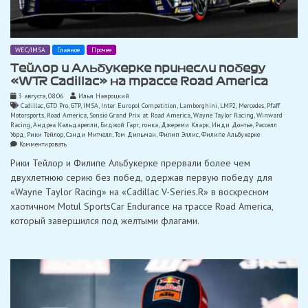
WEC/IMSA
Главное
Прочее
Тейлор и Альбукерке принесли победу
«WTR Cadillac» на трассе Road America
3 августа, 08:06
Илья Навроцкий
Cadillac
,
GTD Pro
,
GTP
,
IMSA
,
Inter Europol Competition
,
Lamborghini
,
LMP2
,
Mercedes
,
Pfaff
Motorsports
,
Road America
,
Sonsio Grand Prix at Road America
,
Wayne Taylor Racing
,
Winward
Racing
,
Андреа Кальдарелли
,
Биджой Гарг
,
гонка
,
Джереми Кларк
,
Инди Донтье
,
Расселл
Уорд
,
Рики Тейлор
,
Сэнди Митчелл
,
Том Дильман
,
Филип Эллис
,
Филипе Альбукерке
on
Комментировать
Тейлор
Рики Тейлор и Филипе Альбукерке прервали более чем
и
Альбукерке
двухлетнюю серию без побед, одержав первую победу для
принесли
«Wayne Taylor Racing» на «Cadillac V-Series.R» в воскресном
победу
«WTR
хаотичном Motul SportsCar Endurance на трассе Road America,
Cadillac»
который завершился под желтыми флагами.
на
трассе
Road
America