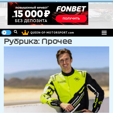
Перейти
к
содержимому
QUEEN-OF-MOTORSPORT.com
Рубрика:
Прочее