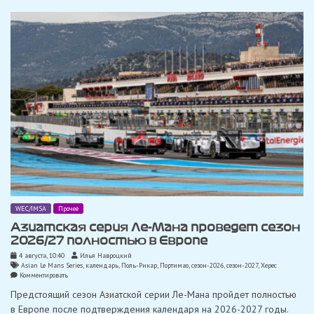
250
миль
WEC/IMSA
Прочее
Азиатская серия Ле-Мана проведет сезон
2026/27 полностью в Европе
4 августа, 10:40
Илья Навроцкий
Asian Le Mans Series
,
календарь
,
Поль-Рикар
,
Портимао
,
сезон-2026
,
сезон-2027
,
Херес
on
Комментировать
Азиатская
Предстоящий сезон Азиатской серии Ле-Мана пройдет полностью
серия
Ле-
в Европе после подтверждения календаря на 2026-2027 годы.
Мана