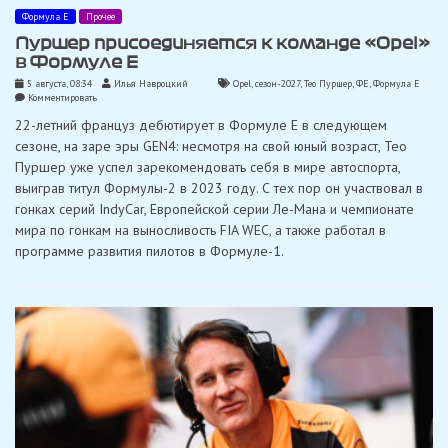
Формула Е
Прочее
Пуршер присоединяется к команде «Opel»
в Формуле E
5 августа, 08:34
Илья Навроцкий
Opel
,
сезон-2027
,
Тео Пуршер
,
ФЕ
,
Формула Е
on
Комментировать
Пуршер
22-летний француз дебютирует в Формуле E в следующем
присоединяется
к
сезоне, на заре эры GEN4: несмотря на свой юный возраст, Тео
команде
Пуршер уже успел зарекомендовать себя в мире автоспорта,
«Opel»
в
выиграв титул Формулы-2 в 2023 году. С тех пор он участвовал в
Формуле
гонках серий IndyCar, Европейской серии Ле-Мана и чемпионате
E
мира по гонкам на выносливость FIA WEC, а также работал в
программе развития пилотов в Формуле-1.