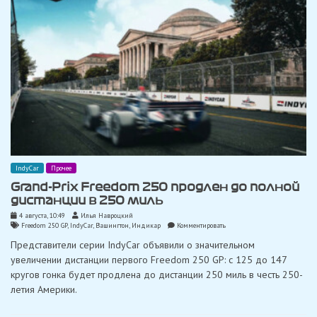
IndyCar
Прочее
Grand-Prix Freedom 250 продлен до полной
дистанции в 250 миль
4 августа, 10:49
Илья Навроцкий
on
Freedom 250 GP
,
IndyCar
,
Вашингтон
,
Индикар
Комментировать
Grand-
Представители серии IndyCar объявили о значительном
Prix
Freedom
увеличении дистанции первого Freedom 250 GP: с 125 до 147
250
кругов гонка будет продлена до дистанции 250 миль в честь 250-
продлен
до
летия Америки.
полной
дистанции
в