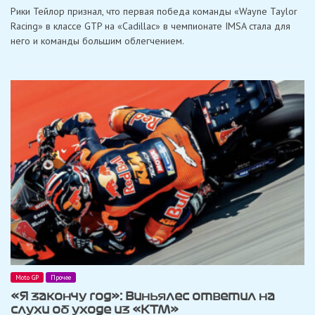
Тейлор:
Рики Тейлор признал, что первая победа команды «Wayne Taylor
«Первая
победа
Racing» в классе GTP на «Cadillac» в чемпионате IMSA стала для
«WTR»
него и команды большим облегчением.
с
«Cadillac»
в
GTP
стала
большим
облегчением»
Moto GP
Прочее
«Я закончу год»: Виньялес ответил на
слухи об уходе из «KTM»