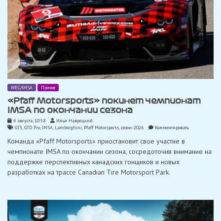
WEC/IMSA
Прочее
«Pfaff Motorsports» покинет чемпионат
IMSA по окончании сезона
4 августа, 10:58
Илья Навроцкий
on
GT3
,
GTD Pro
,
IMSA
,
Lamborghini
,
Pfaff Motorsports
,
сезон-2026
Комментировать
«Pfaff
Команда «Pfaff Motorsports» приостановит свое участие в
Motorsports»
покинет
чемпионате IMSA по окончании сезона, сосредоточив внимание на
чемпионат
поддержке перспективных канадских гонщиков и новых
IMSA
по
разработках на трассе Canadian Tire Motorsport Park.
окончании
сезона