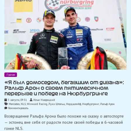
«Pfaff
Motorsports»
Прочее
«Я был домоседом, бегавшим от дивана»:
Ральф Арон о своем пятимесячном
перерыве и победе на Нюрбургринге
3 августа, 09:31
Илья Навроцкий
Mercedes
,
NLS
,
Winward Racing
,
Лука Штольц
,
Нордшляйф
,
Нюрбургринг
,
Ральф Арон
on
Комментировать
«Я
Возвращение Ральфа Арона было похоже на сказку о автоспорте
был
домоседом,
— эстонец вне себя от радости после своей победы в 6-часовой
бегавшим
гонке NLS.
от