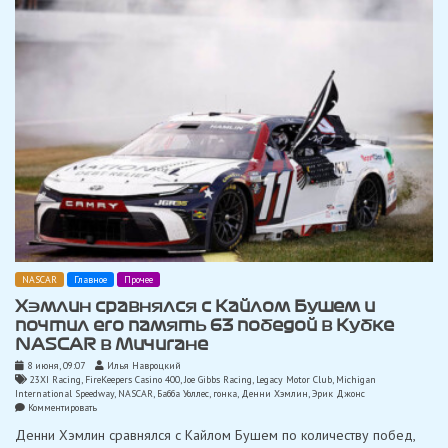
Реддика
в
Поконо
NASCAR
Главное
Прочее
Хэмлин сравнялся с Кайлом Бушем и
почтил его память 63 победой в Кубке
NASCAR в Мичигане
8 июня, 09:07
Илья Навроцкий
23XI Racing
,
FireKeepers Casino 400
,
Joe Gibbs Racing
,
Legacy Motor Club
,
Michigan
International Speedway
,
NASCAR
,
Бабба Уоллес
,
гонка
,
Денни Хэмлин
,
Эрик Джонс
on
Комментировать
Хэмлин
Денни Хэмлин сравнялся с Кайлом Бушем по количеству побед,
сравнялся