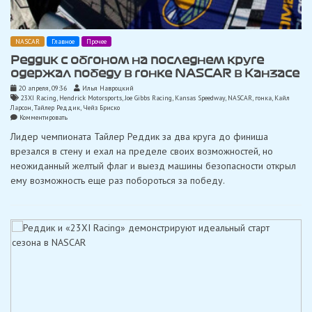
NASCAR
Главное
Прочее
Реддик с обгоном на последнем круге
одержал победу в гонке NASCAR в Канзасе
20 апреля, 09:36
Илья Навроцкий
23XI Racing
,
Hendrick Motorsports
,
Joe Gibbs Racing
,
Kansas Speedway
,
NASCAR
,
гонка
,
Кайл
Ларсон
,
Тайлер Реддик
,
Чейз Бриско
on
Комментировать
Реддик
Лидер чемпионата Тайлер Реддик за два круга до финиша
с
обгоном
врезался в стену и ехал на пределе своих возможностей, но
на
неожиданный желтый флаг и выезд машины безопасности открыл
последнем
круге
ему возможность еще раз побороться за победу.
одержал
победу
в
гонке
NASCAR
в
Канзасе