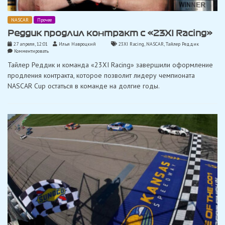
NASCAR
Прочее
Реддик продлил контракт с «23XI Racing»
27 апреля, 12:01
Илья Навроцкий
23XI Racing
,
NASCAR
,
Тайлер Реддик
on
Комментировать
Реддик
Тайлер Реддик и команда «23XI Racing» завершили оформление
продлил
контракт
продления контракта, которое позволит лидеру чемпионата
с
NASCAR Cup остаться в команде на долгие годы.
«23XI
Racing»