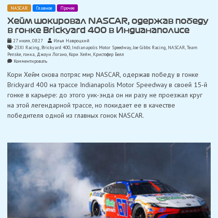
NASCAR
Главное
Прочее
Хейм шокировал NASCAR, одержав победу
в гонке Brickyard 400 в Индианаполисе
27 июля, 08:27
Илья Навроцкий
23XI Racing
,
Brickyard 400
,
Indianapolis Motor Speedway
,
Joe Gibbs Racing
,
NASCAR
,
Team
Penske
,
гонка
,
Джоуи Логано
,
Кори Хейм
,
Кристофер Белл
on
Комментировать
Хейм
Кори Хейм снова потряс мир NASCAR, одержав победу в гонке
шокировал
NASCAR,
Brickyard 400 на трассе Indianapolis Motor Speedway в своей 15-й
одержав
гонке в карьере: до этого уик-энда он ни разу не проезжал круг
победу
в
на этой легендарной трассе, но покидает ее в качестве
гонке
победителя одной из главных гонок NASCAR.
Brickyard
400
в
Индианаполисе