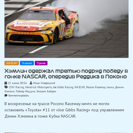
NASCAR
Главное
Прочее
Хэмлин одержал третью подряд победу в
гонке NASCAR, опередив Реддика в Поконо
15 июня, 00:56
Илья Навроцкий
23XI Racing
,
Hendrick Motorsports
,
Joe Gibbs Racing
,
NASCAR
,
Pocono Raceway
,
гонка
,
Денни
Хэмлин
,
Тайлер Реддик
,
Уильям Байрон
on
Комментировать
Хэмлин
В воскресенье на трассе Pocono Raceway ничто не могло
одержал
третью
остановить «Toyota» #11 от «Joe Gibbs Racing» под управлением
подряд
Денни Хэмлина в гонке Кубка NASCAR.
победу
в
гонке
NASCAR,
опередив