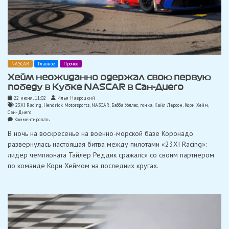
NASCAR
Главное
Прочее
Хейм неожиданно одержал свою первую
победу в Кубке NASCAR в Сан-Диего
22 июня, 11:02
Илья Навроцкий
23XI Racing
,
Hendrick Motorsports
,
NASCAR
,
Бабба Уоллес
,
гонка
,
Кайл Ларсон
,
Кори Хейм
,
Сан-Диего
on
Комментировать
Хейм
В ночь на воскресенье на военно-морской базе Коронадо
неожиданно
одержал
развернулась настоящая битва между пилотами «23XI Racing»:
свою
лидер чемпионата Тайлер Реддик сражался со своим партнером
первую
победу
по команде Кори Хеймом на последних кругах.
в
Кубке
NASCAR
в
Сан-
Диего