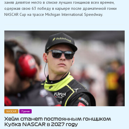
с
заняв девятое место в списке лучших гонщиков всех времен,
Кайлом
одержав свою 63 победу в карьере после драматичной гонки
Бушем
и
NASCAR Cup на трассе Michigan International Speedway.
почтил
его
память
63
победой
в
Кубке
NASCAR
в
Мичигане
NASCAR
Прочее
Хейм станет постоянным гонщиком
Кубка NASCAR в 2027 году