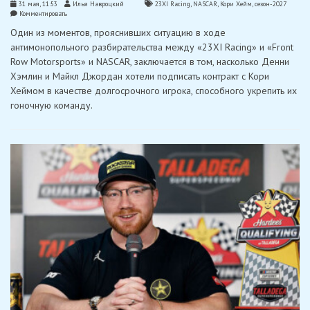
31 мая, 11:53
Илья Навроцкий
23XI Racing
,
NASCAR
,
Кори Хейм
,
сезон-2027
on
Комментировать
Хейм
Один из моментов, прояснивших ситуацию в ходе
станет
постоянным
антимонопольного разбирательства между «23XI Racing» и «Front
гонщиком
Row Motorsports» и NASCAR, заключается в том, насколько Денни
Кубка
NASCAR
Хэмлин и Майкл Джордан хотели подписать контракт с Кори
в
Хеймом в качестве долгосрочного игрока, способного укрепить их
2027
году
гоночную команду.