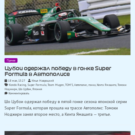
Прочее
Цубои одержал победу в гонке Super
Formula в Автополисе
18 мая, 13:27
Илья Навроцкий
Kondo Racing
,
Super Formula
,
Team Mugen
,
TOM'S
,
Автополис
,
гонка
,
Кента Ямашита
,
Томоки
Ноджири
,
Шо Цубои
,
Япония
on
Комментировать
Цубои
Шо Цубои одержал победу в пятой гонке сезона японской серии
одержал
победу
Super Formula, которая прошла на трассе Автополис: Томоки
в
Ноджири занял второе место, а Кента Ямашита — третье.
гонке
Super
Formula
в
Автополисе