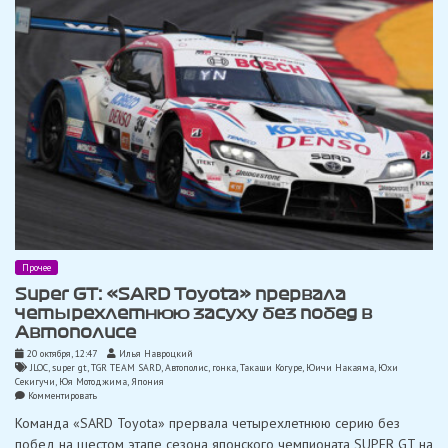
Прочее
Super GT: «SARD Toyota» прервала
четырехлетнюю засуху без побед в
Автополисе
20 октября, 12:47
Илья Навроцкий
JLOC
,
super gt
,
TGR TEAM SARD
,
Автополис
,
гонка
,
Такаши Когуре
,
Юичи Накаяма
,
Юхи
Секигучи
,
Юя Мотоджима
,
Япония
on
Комментировать
Super
Команда «SARD Toyota» прервала четырехлетнюю серию без
GT:
«SARD
побед на шестом этапе сезона японского чемпионата SUPER GT на