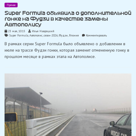
Прочее
Super Formula объявила о дополнительной
гонке на Фудзи в качестве замены
Автополису
23 мая, 10:15
Илья Навроцкий
on
Super Formula
,
Автополис
,
сезон-2026
,
Фудзи
,
Япония
Комментировать
Super
В рамках серии Super Formula было объявлено о добавлении в
Formula
объявила
июле на трассе Фудзи гонки, которая заменит отмененную гонку в
о
прошлом месяце в рамках этапа на Автополисе.
дополнительной
гонке
на
Фудзи
в
качестве
замены
Автополису