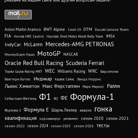
рекламе на нашем сайте или другим вопросам пишите!
DTM
BWT Alpine
Aston Martin Aramco
Ducati Lenovo Team
Covid-19
FIA
IMSA
Honda HRC Castrol
Hyundai Shell Mobis World Rally Team
Mercedes-AMG PETRONAS
IndyCar
McLaren
MotoGP
MoneyGram Haas
NASCAR
Oracle Red Bull Racing
Scuderia Ferrari
WEC
WRC
Williams Racing
Барселона
Toyota Gazoo Racing WRT
Индикар
Валттери Боттас
Ландо Норрис
Карлос Сайнс
Ралли
Льюис Хэмилтон
Макс Ферстаппен
Марк Маркес
Ф1
Формула-1
ФЕ
Себастьян Феттель
Ф2
гонка
Формула Е
Шарль Леклер
авария
Формула-2
квалификация
сезон-2020
сезон-2021
коронавирус
регламент
тесты
сезон-2024
сезон-2022
сезон-2025
сезон-2026