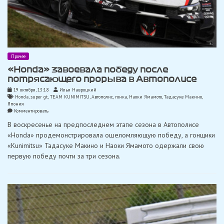
Прочее
«Honda» завоевала победу после
потрясающего прорыва в Автополисе
19 октября, 13:18
Илья Навроцкий
Honda
,
super gt
,
TEAM KUNIMITSU
,
Автополис
,
гонка
,
Наоки Ямамото
,
Тадасуке Макино
,
Япония
on
Комментировать
«Honda»
В воскресенье на предпоследнем этапе сезона в Автополисе
завоевала
победу
«Honda» продемонстрировала ошеломляющую победу, а гонщики
после
«Kunimitsu» Тадасуке Макино и Наоки Ямамото одержали свою
потрясающего
прорыва
первую победу почти за три сезона.
в
Автополисе