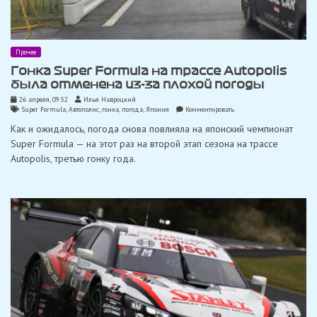
Прочее
Гонка Super Formula на трассе Autopolis
была отменена из-за плохой погоды
26 апреля, 09:52
Илья Навроцкий
on
Super Formula
,
Автополис
,
гонка
,
погода
,
Япония
Комментировать
Гонка
Как и ожидалось, погода снова повлияла на японский чемпионат
Super
Formula
Super Formula — на этот раз на второй этап сезона на трассе
на
Autopolis, третью гонку года.
трассе
Autopolis
была
отменена
из-
за
плохой
погоды