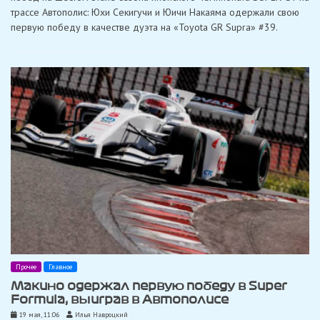
Toyota»
трассе Автополис: Юхи Секигучи и Юичи Накаяма одержали свою
прервала
четырехлетнюю
первую победу в качестве дуэта на «Toyota GR Supra» #39.
засуху
без
побед
в
Автополисе
Прочее
Главное
Макино одержал первую победу в Super
Formula, выиграв в Автополисе
19 мая, 11:06
Илья Навроцкий