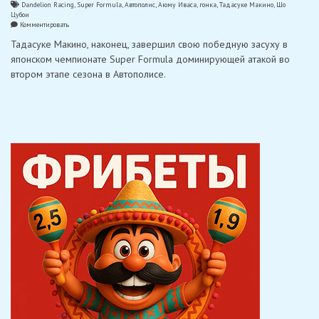
Dandelion Racing
,
Super Formula
,
Автополис
,
Аюму Иваса
,
гонка
,
Тадасуке Макино
,
Шо
Цубои
on
Комментировать
Макино
Тадасуке Макино, наконец, завершил свою победную засуху в
одержал
первую
японском чемпионате Super Formula доминирующей атакой во
победу
втором этапе сезона в Автополисе.
в
Super
Formula,
выиграв
в
Автополисе