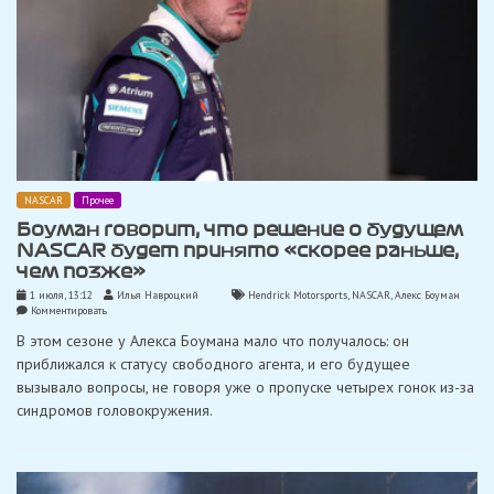
NASCAR
Прочее
Боуман говорит, что решение о будущем
NASCAR будет принято «скорее раньше,
чем позже»
1 июля, 13:12
Илья Навроцкий
Hendrick Motorsports
,
NASCAR
,
Алекс Боуман
on
Комментировать
Боуман
В этом сезоне у Алекса Боумана мало что получалось: он
говорит,
что
приближался к статусу свободного агента, и его будущее
решение
вызывало вопросы, не говоря уже о пропуске четырех гонок из-за
о
будущем
синдромов головокружения.
NASCAR
будет
принято
«скорее
раньше,