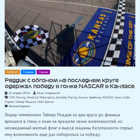
NASCAR
Главное
Прочее
Реддик с обгоном на последнем круге
одержал победу в гонке NASCAR в Канзасе
20 апреля, 09:36
Илья Навроцкий
23XI Racing
,
Hendrick Motorsports
,
Joe Gibbs Racing
,
Kansas Speedway
,
NASCAR
,
гонка
,
Кайл
Ларсон
,
Тайлер Реддик
,
Чейз Бриско
on
Комментировать
Реддик
Лидер чемпионата Тайлер Реддик за два круга до финиша
с
обгоном
врезался в стену и ехал на пределе своих возможностей, но
на
неожиданный желтый флаг и выезд машины безопасности открыл
последнем
круге
ему возможность еще раз побороться за победу.
одержал