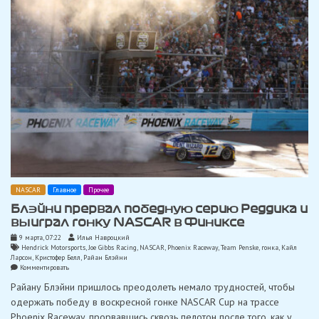
NASCAR
Главное
Прочее
Блэйни прервал победную серию Реддика и
выиграл гонку NASCAR в Финиксе
9 марта, 07:22
Илья Навроцкий
Hendrick Motorsports
,
Joe Gibbs Racing
,
NASCAR
,
Phoenix Raceway
,
Team Penske
,
гонка
,
Кайл
Ларсон
,
Кристофер Белл
,
Райан Блэйни
on
Комментировать
Блэйни
Райану Блэйни пришлось преодолеть немало трудностей, чтобы
прервал
победную
одержать победу в воскресной гонке NASCAR Cup на трассе
серию
Phoenix Raceway, прорвавшись сквозь пелотон после того, как у
Реддика