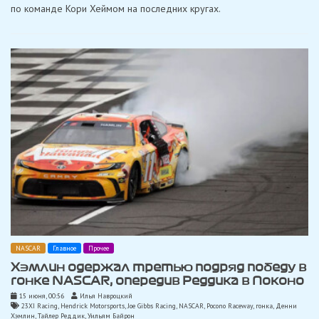
победу
по команде Кори Хеймом на последних кругах.
в
Кубке
NASCAR
в
Сан-
Диего
NASCAR
Главное
Прочее
Хэмлин одержал третью подряд победу в
гонке NASCAR, опередив Реддика в Поконо
15 июня, 00:56
Илья Навроцкий
23XI Racing
,
Hendrick Motorsports
,
Joe Gibbs Racing
,
NASCAR
,
Pocono Raceway
,
гонка
,
Денни
Хэмлин
,
Тайлер Реддик
,
Уильям Байрон