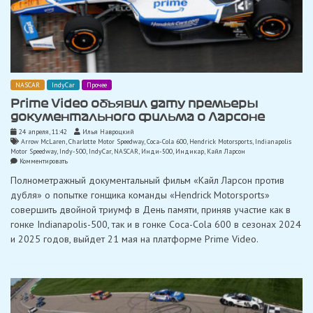
NASCAR
IndyCar
Прочее
Prime Video объявил дату премьеры
документального фильма о Ларсоне
24 апреля, 11:42
Илья Навроцкий
Arrow McLaren
,
Charlotte Motor Speedway
,
Coca-Cola 600
,
Hendrick Motorsports
,
Indianapolis
Motor Speedway
,
Indy-500
,
IndyCar
,
NASCAR
,
Инди-500
,
Индикар
,
Кайл Ларсон
on
Комментировать
Prime
Полнометражный документальный фильм «Кайл Ларсон против
Video
объявил
дубля» о попытке гонщика команды «Hendrick Motorsports»
дату
совершить двойной триумф в День памяти, приняв участие как в
премьеры
документального
гонке Indianapolis-500, так и в гонке Coca-Cola 600 в сезонах 2024
фильма
и 2025 годов, выйдет 21 мая на платформе Prime Video.
о
Ларсоне