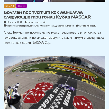
NASCAR
Прочее
Боуман пропустит как минимум
следующие три гонки Кубка NASCAR
19 марта, 11:52
Илья Навроцкий
on
Hendrick Motorsports
,
NASCAR
,
Алекс Боуман
,
Джастин Алгайер
Комментировать
Боуман
Алекс Боуман по-прежнему не может участвовать в гонках из-за
пропустит
как
головокружения и не сможет выступить как минимум в следующих
минимум
трех гонках серии NASCAR Cup.
следующие
три
гонки
Кубка
NASCAR