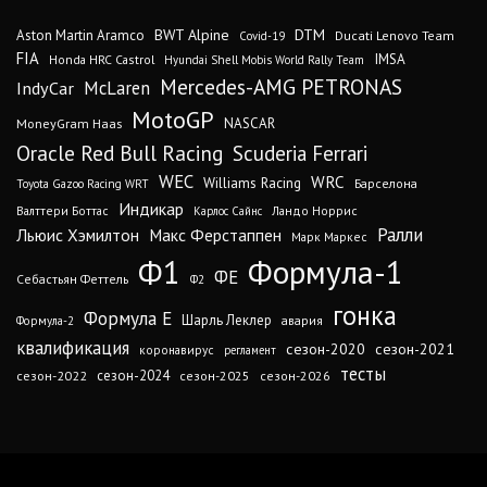
DTM
BWT Alpine
Aston Martin Aramco
Ducati Lenovo Team
Covid-19
FIA
IMSA
Honda HRC Castrol
Hyundai Shell Mobis World Rally Team
Mercedes-AMG PETRONAS
IndyCar
McLaren
MotoGP
MoneyGram Haas
NASCAR
Oracle Red Bull Racing
Scuderia Ferrari
WEC
WRC
Williams Racing
Барселона
Toyota Gazoo Racing WRT
Индикар
Валттери Боттас
Ландо Норрис
Карлос Сайнс
Ралли
Льюис Хэмилтон
Макс Ферстаппен
Марк Маркес
Ф1
Формула-1
ФЕ
Себастьян Феттель
Ф2
гонка
Формула Е
Шарль Леклер
авария
Формула-2
квалификация
сезон-2020
сезон-2021
коронавирус
регламент
тесты
сезон-2024
сезон-2022
сезон-2025
сезон-2026