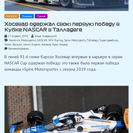
NASCAR
Главное
Прочее
Хосевар одержал свою первую победу в
Кубке NASCAR в Талладеге
27 апреля, 10:33
Илья Навроцкий
Hendrick Motorsports
,
NASCAR
,
RFK Racing
,
Spire Motorsports
,
Talladega Superspeedway
,
Алекс Боуман
,
гонка
,
Карсон Хосевар
,
Крис Бюшер
on
Комментировать
Хосевар
В своей 91-й гонке Карсон Хосевар впервые в карьере в серии
одержал
свою
NASCAR Cup одержал победу: это также была первая победа
первую
команды «Spire Motorsports» с сезона 2019 года.
победу
в
Кубке
NASCAR
в
Талладеге