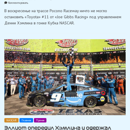
on
Комментировать
Хэмлин
В воскресенье на трассе Pocono Raceway ничто не могло
одержал
третью
остановить «Toyota» #11 от «Joe Gibbs Racing» под управлением
подряд
Денни Хэмлина в гонке Кубка NASCAR.
победу
в
гонке
NASCAR,
опередив
Реддика
в
Поконо
NASCAR
Главное
Прочее
Эллиот опередил Хэмлина и одержал