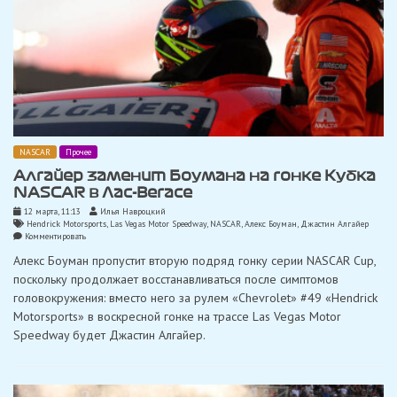
NASCAR
Прочее
Алгайер заменит Боумана на гонке Кубка
NASCAR в Лас-Вегасе
12 марта, 11:13
Илья Навроцкий
Hendrick Motorsports
,
Las Vegas Motor Speedway
,
NASCAR
,
Алекс Боуман
,
Джастин Алгайер
on
Комментировать
Алгайер
Алекс Боуман пропустит вторую подряд гонку серии NASCAR Cup,
заменит
Боумана
поскольку продолжает восстанавливаться после симптомов
на
головокружения: вместо него за рулем «Chevrolet» #49 «Hendrick
гонке
Кубка
Motorsports» в воскресной гонке на трассе Las Vegas Motor
NASCAR
Speedway будет Джастин Алгайер.
в
Лас-
Вегасе