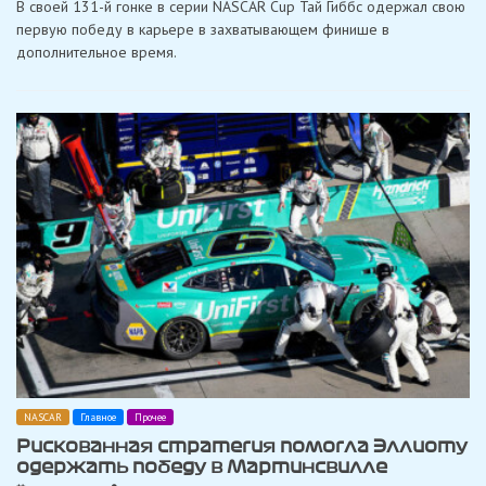
В своей 131-й гонке в серии NASCAR Cup Тай Гиббс одержал свою
Гиббс
одержал
первую победу в карьере в захватывающем финише в
свою
дополнительное время.
первую
победу
в
Кубке
NASCAR
в
Бристоле
NASCAR
Главное
Прочее
Рискованная стратегия помогла Эллиоту
одержать победу в Мартинсвилле