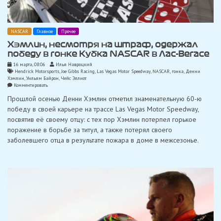
NASCAR
Главное
Прочее
Хэмлин, несмотря на штраф, одержал
победу в гонке Кубка NASCAR в Лас-Вегасе
16 марта, 08:06
Илья Навроцкий
Hendrick Motorsports
,
Joe Gibbs Racing
,
Las Vegas Motor Speedway
,
NASCAR
,
гонка
,
Денни
Хэмлин
,
Уильям Байрон
,
Чейс Эллиот
on
Комментировать
Хэмлин,
Прошлой осенью Денни Хэмлин отметил знаменательную 60-ю
несмотря
на
победу в своей карьере на трассе Las Vegas Motor Speedway,
штраф,
посвятив её своему отцу: с тех пор Хэмлин потерпел горькое
одержал
победу
поражение в борьбе за титул, а также потерял своего
в
заболевшего отца в результате пожара в доме в межсезонье.
гонке
Кубка
NASCAR
в
Лас-
Вегасе