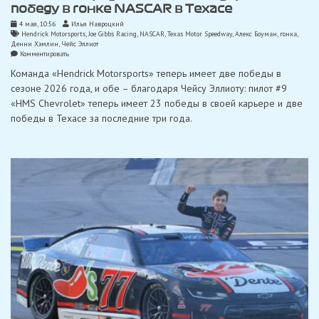
победу в гонке NASCAR в Техасе
4 мая, 10:56
Илья Навроцкий
Hendrick Motorsports
,
Joe Gibbs Racing
,
NASCAR
,
Texas Motor Speedway
,
Алекс Боуман
,
гонка
,
Денни Хэмлин
,
Чейс Эллиот
on
Комментировать
Эллиот
Команда «Hendrick Motorsports» теперь имеет две победы в
опередил
Хэмлина
сезоне 2026 года, и обе – благодаря Чейсу Эллиоту: пилот #9
и
«HMS Chevrolet» теперь имеет 23 победы в своей карьере и две
одержал
победу
победы в Техасе за последние три года.
в
гонке
NASCAR
в
Техасе