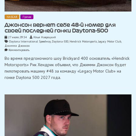
NASCAR
Прочее
Джонсон вернет себе 48-й номер для
своей последней гонки Daytona-500
27 июля, 09:54
Илья Навроцкий
Daytona International Speedway
,
Daytona-500
,
Hendrick Motorsports
,
Legacy Motor Club
,
Джимми Джонсон
on
Комментировать
Джонсон
Во время предгоночного шоу Brickyard 400 основатель «Hendrick
вернет
себе
Motorsports» Рик Хендрик объявил, что Джимми Джонсон будет
48-
пилотировать машину #48 за команду «Legacy Motor Club» на
й
номер
гонке Daytona 500 2027 года.
для
своей
последней
гонки
Daytona-
500