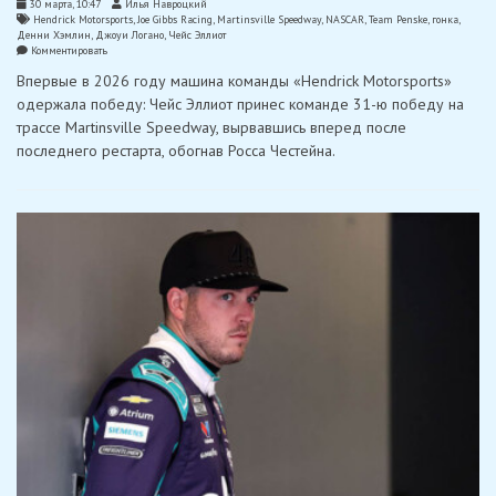
30 марта, 10:47
Илья Навроцкий
Hendrick Motorsports
,
Joe Gibbs Racing
,
Martinsville Speedway
,
NASCAR
,
Team Penske
,
гонка
,
Денни Хэмлин
,
Джоуи Логано
,
Чейс Эллиот
on
Комментировать
Рискованная
Впервые в 2026 году машина команды «Hendrick Motorsports»
стратегия
помогла
одержала победу: Чейс Эллиот принес команде 31-ю победу на
Эллиоту
трассе Martinsville Speedway, вырвавшись вперед после
одержать
победу
последнего рестарта, обогнав Росса Честейна.
в
Мартинсвилле