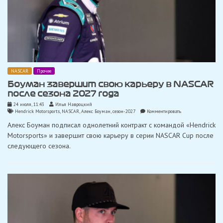
NASCAR
Прочее
Боуман завершит свою карьеру в NASCAR
после сезона 2027 года
24 июля, 11:43
Илья Навроцкий
on
Hendrick Motorsports
,
NASCAR
,
Алекс Боуман
,
сезон-2027
Комментировать
Боуман
Алекс Боуман подписал однолетний контракт с командой «Hendrick
завершит
свою
Motorsports» и завершит свою карьеру в серии NASCAR Cup после
карьеру
следующего сезона.
в
NASCAR
после
сезона
2027
года