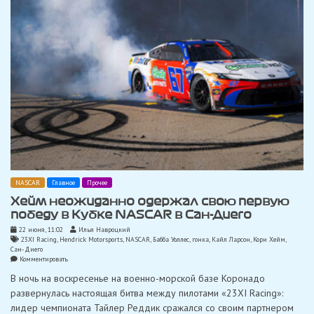
чем
позже»
NASCAR
Главное
Прочее
Хейм неожиданно одержал свою первую
победу в Кубке NASCAR в Сан-Диего
22 июня, 11:02
Илья Навроцкий
23XI Racing
,
Hendrick Motorsports
,
NASCAR
,
Бабба Уоллес
,
гонка
,
Кайл Ларсон
,
Кори Хейм
,
Сан-Диего
on
Комментировать
Хейм
В ночь на воскресенье на военно-морской базе Коронадо
неожиданно
одержал
развернулась настоящая битва между пилотами «23XI Racing»:
свою
лидер чемпионата Тайлер Реддик сражался со своим партнером
первую