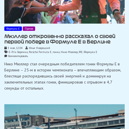
Формула Е
Прочее
Мюллер откровенно рассказал о своей
первой победе в Формуле E в Берлине
3 мая, 12:04
Илья Навроцкий
E-Prix Берлина
,
Porsche Formula E
,
гонка
,
Нико Мюллер
,
ФЕ
,
Формула Е
on
Комментировать
Мюллер
Нико Мюллер стал очередным победителем гонки Формулы E в
откровенно
рассказал
Берлине – 25-м в истории чемпионата – впечатляющим образом,
о
блестяще распорядившись своей энергией и доминируя на
своей
первой
заключительных этапах гонки, финишировав с отрывом в 4,7
победе
секунды от остальных.
в
Формуле
E
в
Берлине