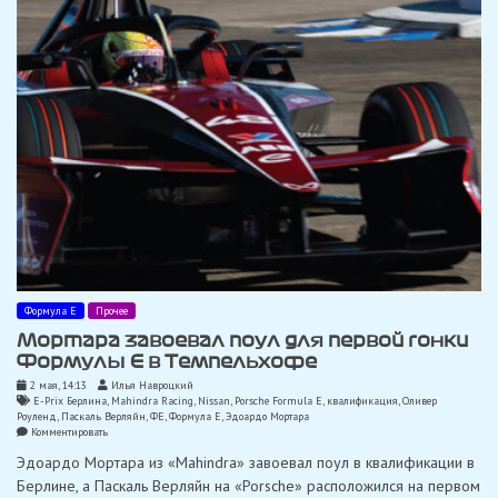
домашней
трассе
для
«Porsche»
в
Берлине
Формула Е
Прочее
Мортара завоевал поул для первой гонки
Формулы Е в Темпельхофе
2 мая, 14:13
Илья Навроцкий
E-Prix Берлина
,
Mahindra Racing
,
Nissan
,
Porsche Formula E
,
квалификация
,
Оливер
Роуленд
,
Паскаль Верляйн
,
ФЕ
,
Формула Е
,
Эдоардо Мортара
on
Комментировать
Мортара
Эдоардо Мортара из «Mahindra» завоевал поул в квалификации в
завоевал
поул
Берлине, а Паскаль Верляйн на «Porsche» расположился на первом
для