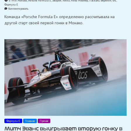
E-Prix Монако
,
Porsche Formula E
,
авария
,
гонка
,
Нико Мюллер
,
Паскаль Верляйн
,
ФЕ
,
Формула Е
on
Комментировать
«Крайне
Команда «Porsche Formula E» определенно рассчитывала на
досадная
авария»:
другой старт своей первой гонки в Монако.
в
Монако
столкнулись
напарники
по
команде
«Porsche»
Формула Е
Главное
Прочее
Митч Эванс выигрывает вторую гонку в