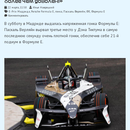
более чем доволен!»
22 марта, 11:58
Илья Навроцкий
E-Prix Мадрида
,
Porsche Formula E
,
гонка
,
Паскаль Верляйн
,
ФЕ
,
Формула Е
on
Комментировать
Верляйн
В субботу в Мадриде выдалась напряженная гонка Формулы E:
после
подиума
Паскаль Верляйн вырвал третье место у Дэна Тиктума в самую
в
последнюю секунду очень плотной гонки, обеспечив себе 21-й
Мадриде:
«Я
подиум в Формуле E.
более
чем
доволен!»