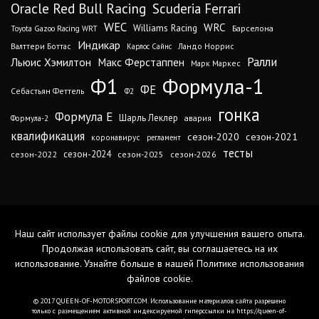
Oracle Red Bull Racing
Scuderia Ferrari
WEC
WRC
Williams Racing
Барселона
Toyota Gazoo Racing WRT
Индикар
Валттери Боттас
Ландо Норрис
Карлос Сайнс
Ралли
Льюис Хэмилтон
Макс Ферстаппен
Марк Маркес
Ф1
Формула-1
ФЕ
Себастьян Феттель
Ф2
гонка
Формула Е
Шарль Леклер
авария
Формула-2
квалификация
сезон-2020
сезон-2021
коронавирус
регламент
тесты
сезон-2024
сезон-2022
сезон-2025
сезон-2026
Наш сайт использует файлы cookie для улучшения вашего опыта.
Продолжая использовать сайт, вы соглашаетесь на их
использование. Узнайте больше в нашей
Политике использования
файлов cookie
.
© 2017 QUEEN-OF-MOTORSPORT.COM. Использование материалов сайта разрешено
только с размещением активной индексируемой гиперссылки на https://queen-of-