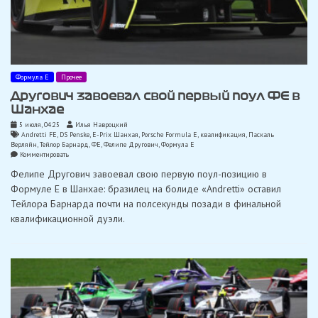
Формула Е
Прочее
Другович завоевал свой первый поул ФЕ в
Шанхае
5 июля, 04:25
Илья Навроцкий
Andretti FE
,
DS Penske
,
E-Prix Шанхая
,
Porsche Formula E
,
квалификация
,
Паскаль
Верляйн
,
Тейлор Барнард
,
ФЕ
,
Фелипе Другович
,
Формула Е
on
Комментировать
Другович
Фелипе Другович завоевал свою первую поул-позицию в
завоевал
свой
Формуле E в Шанхае: бразилец на болиде «Andretti» оставил
первый
Тейлора Барнарда почти на полсекунды позади в финальной
поул
ФЕ
квалификационной дуэли.
в
Шанхае