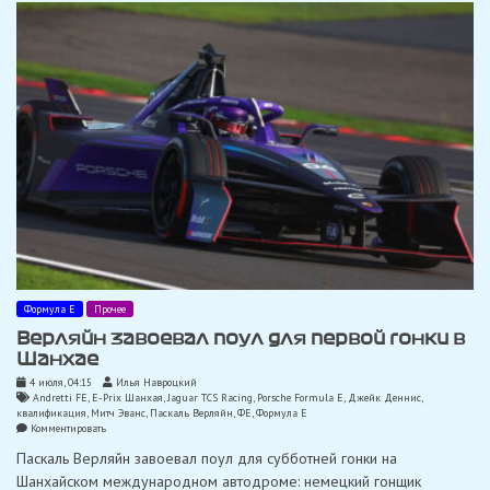
Формулы
E
в
Шанхае
Формула Е
Прочее
Верляйн завоевал поул для первой гонки в
Шанхае
4 июля, 04:15
Илья Навроцкий
Andretti FE
,
E-Prix Шанхая
,
Jaguar TCS Racing
,
Porsche Formula E
,
Джейк Деннис
,
квалификация
,
Митч Эванс
,
Паскаль Верляйн
,
ФЕ
,
Формула Е
on
Комментировать
Верляйн
Паскаль Верляйн завоевал поул для субботней гонки на
завоевал
поул
Шанхайском международном автодроме: немецкий гонщик
для