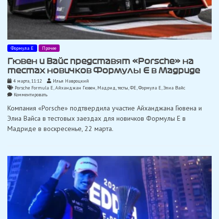
Формула Е
Прочее
Гювен и Вайс представят «Porsche» на
тестах новичков Формулы Е в Мадриде
4 марта, 11:12
Илья Навроцкий
Porsche Formula E
,
Айханджан Гювен
,
Мадрид
,
тесты
,
ФЕ
,
Формула Е
,
Элиа Вайс
on
Комментировать
Гювен
Компания «Porsche» подтвердила участие Айханджана Гювена и
и
Вайс
Элиа Вайса в тестовых заездах для новичков Формулы Е в
представят
Мадриде в воскресенье, 22 марта.
«Porsche»
на
тестах
новичков
Формулы
Е
в
Мадриде