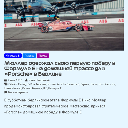
Формула Е
Главное
Прочее
Мюллер одержал свою первую победу в
Формуле Е на домашней трассе для
«Porsche» в Берлине
2 мая, 18:15
Илья Навроцкий
Citroën Racing
,
E-Prix Берлина
,
Nissan
,
Porsche Formula E
,
Берлин
,
гонка
,
Ник Кэссиди
,
Нико Мюллер
,
Оливер Роуленд
,
ФЕ
,
Формула Е
on
Комментировать
Мюллер
В субботнем берлинском этапе Формулы E Нико Мюллер
одержал
свою
продемонстрировал стратегическое мастерство, принеся
первую
«Porsche» домашнюю победу в Формуле E.
победу
в
Формуле
Е
на