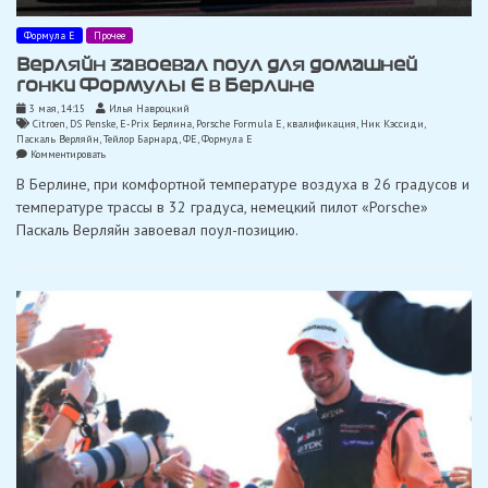
Формула Е
Прочее
Верляйн завоевал поул для домашней
гонки Формулы Е в Берлине
3 мая, 14:15
Илья Навроцкий
Citroen
,
DS Penske
,
E-Prix Берлина
,
Porsche Formula E
,
квалификация
,
Ник Кэссиди
,
Паскаль Верляйн
,
Тейлор Барнард
,
ФЕ
,
Формула Е
on
Комментировать
Верляйн
В Берлине, при комфортной температуре воздуха в 26 градусов и
завоевал
поул
температуре трассы в 32 градуса, немецкий пилот «Porsche»
для
Паскаль Верляйн завоевал поул-позицию.
домашней
гонки
Формулы
Е
в
Берлине