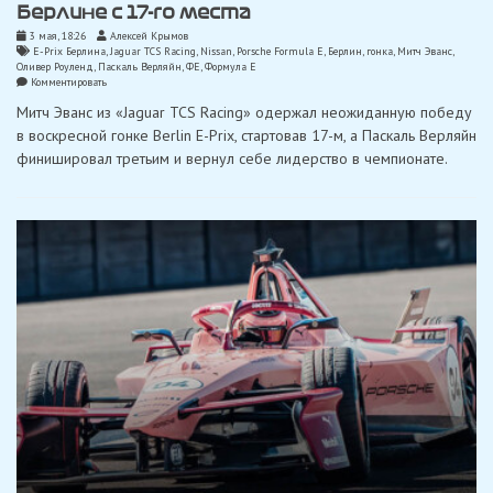
Берлине с 17-го места
3 мая, 18:26
Алексей Крымов
E-Prix Берлина
,
Jaguar TCS Racing
,
Nissan
,
Porsche Formula E
,
Берлин
,
гонка
,
Митч Эванс
,
Оливер Роуленд
,
Паскаль Верляйн
,
ФЕ
,
Формула Е
on
Комментировать
Митч
Митч Эванс из «Jaguar TCS Racing» одержал неожиданную победу
Эванс
выигрывает
в воскресной гонке Berlin E-Prix, стартовав 17-м, а Паскаль Верляйн
вторую
финишировал третьим и вернул себе лидерство в чемпионате.
гонку
в
Берлине
с
17-
го
места