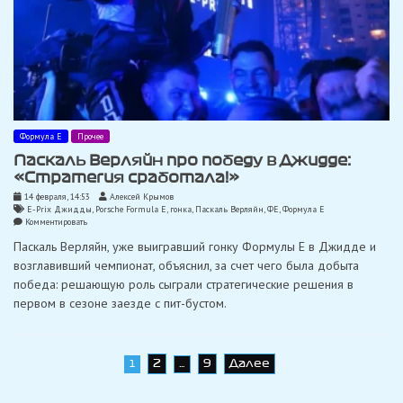
Формула Е
Прочее
Паскаль Верляйн про победу в Джидде:
«Стратегия сработала!»
14 февраля, 14:53
Алексей Крымов
E-Prix Джидды
,
Porsche Formula E
,
гонка
,
Паскаль Верляйн
,
ФЕ
,
Формула Е
on
Комментировать
Паскаль
Паскаль Верляйн, уже выигравший гонку Формулы E в Джидде и
Верляйн
про
возглавивший чемпионат, объяснил, за счет чего была добыта
победу
победа: решающую роль сыграли стратегические решения в
в
Джидде:
первом в сезоне заезде с пит-бустом.
«Стратегия
сработала!»
Навигация
2
9
Далее
1
…
по