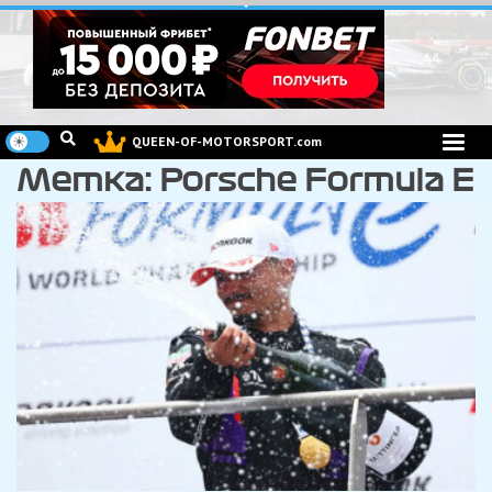
Перейти
к
содержимому
QUEEN-OF-MOTORSPORT.com
Метка:
Porsche Formula E