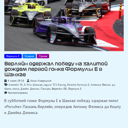
Формула Е
Главное
Прочее
Верляйн одержал победу на залитой
дождем первой гонке Формулы E в
Шанхае
4 июля, 09:18
Илья Навроцкий
Andretti FE
,
E-Prix Шанхая
,
Jaguar TCS Racing
,
Porsche Formula E
,
Антониу Феликс да
Кошта
,
гонка
,
Джейк Деннис
,
Паскаль Верляйн
,
ФЕ
,
Формула Е
on
Комментировать
Верляйн
В субботней гонке Формулы E в Шанхае победу одержал пилот
одержал
победу
«Porsche» Паскаль Верляйн, опередив Антониу Феликса да Кошту
на
и Джейка Денниса.
залитой
дождем
первой
гонке