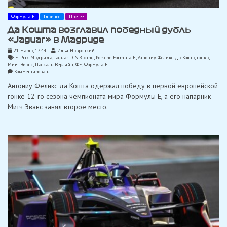
Формула Е
Главное
Прочее
Да Кошта возглавил победный дубль
«Jaguar» в Мадриде
21 марта, 17:44
Илья Навроцкий
E-Prix Мадрида
,
Jaguar TCS Racing
,
Porsche Formula E
,
Антониу Феликс да Кошта
,
гонка
,
Митч Эванс
,
Паскаль Верляйн
,
ФЕ
,
Формула Е
on
Комментировать
Да
Антониу Феликс да Кошта одержал победу в первой европейской
Кошта
возглавил
гонке 12-го сезона чемпионата мира Формулы Е, а его напарник
победный
Митч Эванс занял второе место.
дубль
«Jaguar»
в
Мадриде