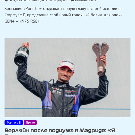
Gen4
,
Porsche Formula E
,
тесты
,
ФЕ
,
Формула Е
Комментировать
«Porsche»
Компания «Porsche» открывает новую главу в своей истории в
представила
новый
Формуле E, представив свой новый гоночный болид для эпохи
гоночный
GEN4 — «975 RSE».
болид
«Formula
E
975
RSE»
Формула Е
Прочее
Верляйн после подиума в Мадриде: «Я