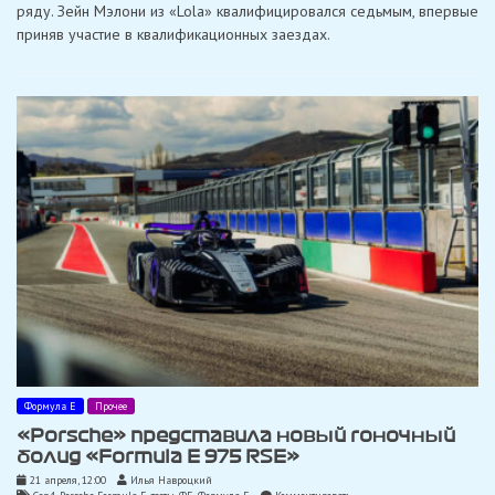
ряду. Зейн Мэлони из «Lola» квалифицировался седьмым, впервые
первой
гонки
приняв участие в квалификационных заездах.
Формулы
Е
в
Темпельхофе
Формула Е
Прочее
«Porsche» представила новый гоночный
болид «Formula E 975 RSE»
21 апреля, 12:00
Илья Навроцкий
on