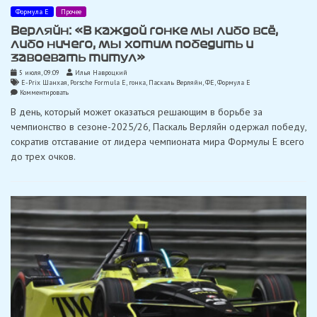
Формула Е
Прочее
Верляйн: «В каждой гонке мы либо всё,
либо ничего, мы хотим победить и
завоевать титул»
5 июля, 09:09
Илья Навроцкий
E-Prix Шанхая
,
Porsche Formula E
,
гонка
,
Паскаль Верляйн
,
ФЕ
,
Формула Е
on
Комментировать
Верляйн:
В день, который может оказаться решающим в борьбе за
«В
каждой
чемпионство в сезоне-2025/26, Паскаль Верляйн одержал победу,
гонке
сократив отставание от лидера чемпионата мира Формулы Е всего
мы
либо
до трех очков.
всё,
либо
ничего,
мы
хотим
победить
и
завоевать
титул»