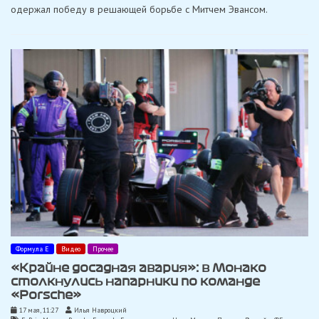
одержал победу в решающей борьбе с Митчем Эвансом.
первой
гонки
в
Шанхае
Формула Е
Видео
Прочее
«Крайне досадная авария»: в Монако
столкнулись напарники по команде
«Porsche»
17 мая, 11:27
Илья Навроцкий