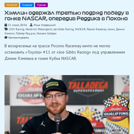
NASCAR
Главное
Прочее
Хэмлин одержал третью подряд победу в
гонке NASCAR, опередив Реддика в Поконо
15 июня, 00:56
Илья Навроцкий
23XI Racing
,
Hendrick Motorsports
,
Joe Gibbs Racing
,
NASCAR
,
Pocono Raceway
,
гонка
,
Денни
Хэмлин
,
Тайлер Реддик
,
Уильям Байрон
on
Комментировать
Хэмлин
В воскресенье на трассе Pocono Raceway ничто не могло
одержал
третью
остановить «Toyota» #11 от «Joe Gibbs Racing» под управлением
подряд
Денни Хэмлина в гонке Кубка NASCAR.
победу
в
гонке
NASCAR,
опередив
Реддика
в
Поконо