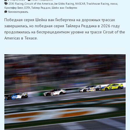
23XI Racing
,
Circuit of the Americas
,
Joe Gibbs Racing
,
NASCAR
,
Trackhouse Racing
,
гонка
,
Кристофер Белл
,
СОТА
,
Тайлер Реддик
,
Шейн ван Гисберген
on
Комментировать
Реддик
Победная серия Шейна ван Гисбергена на дорожных трассах
опередил
ван
завершилась, но победная серия Тайлера Реддика в 2026 году
Гисбергена
продолжилась на беспрецедентном уровне на трассе Circuit of the
и
одержал
Americas в Техасе.
историческую
победу
в
NASCAR
Cup
на
трассе
COTA