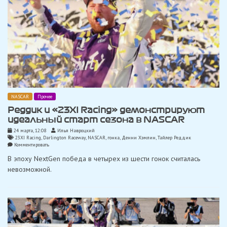
NASCAR
Прочее
Реддик и «23XI Racing» демонстрируют
идеальный старт сезона в NASCAR
24 марта, 12:08
Илья Навроцкий
23XI Racing
,
Darlington Raceway
,
NASCAR
,
гонка
,
Денни Хэмлин
,
Тайлер Реддик
on
Комментировать
Реддик
В эпоху NextGen победа в четырех из шести гонок считалась
и
«23XI
невозможной.
Racing»
демонстрируют
идеальный
старт
сезона
в
NASCAR