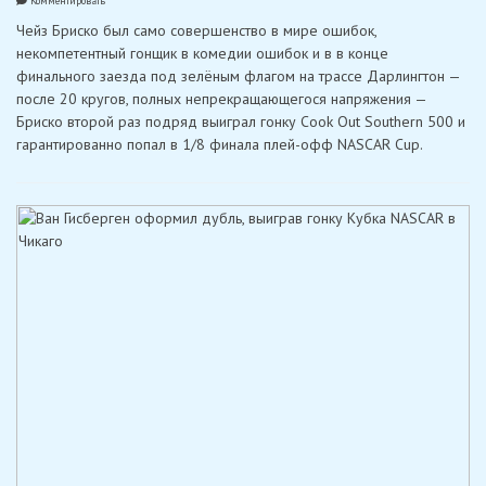
Комментировать
Бриско
Чейз Бриско был само совершенство в мире ошибок,
одержал
вторую
некомпетентный гонщик в комедии ошибок и в в конце
победу
финального заезда под зелёным флагом на трассе Дарлингтон —
подряд
в
после 20 кругов, полных непрекращающегося напряжения —
гонке
Бриско второй раз подряд выиграл гонку Cook Out Southern 500 и
Southern
500
гарантированно попал в 1/8 финала плей-офф NASCAR Cup.