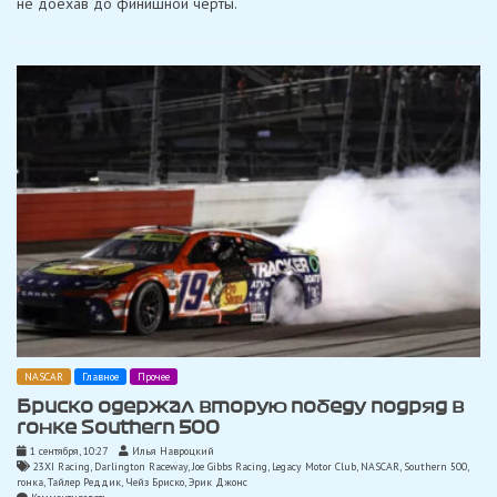
не доехав до финишной черты.
команду
Майкла
Джордана
в
Daytona-
500,
финиш
которой
был
полон
аварий
NASCAR
Главное
Прочее
Бриско одержал вторую победу подряд в
гонке Southern 500
1 сентября, 10:27
Илья Навроцкий
23XI Racing
,
Darlington Raceway
,
Joe Gibbs Racing
,
Legacy Motor Club
,
NASCAR
,
Southern 500
,
гонка
,
Тайлер Реддик
,
Чейз Бриско
,
Эрик Джонс
on