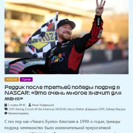
NASCAR
Прочее
Реддик после третьей победы подряд в
NASCAR: «Это очень многое значит для
меня»
2 марта, 09:41
Илья Навроцкий
23XI Racing
,
Circuit of the Americas
,
NASCAR
,
гонка
,
Майкл Джордан
,
СОТА
,
Тайлер Реддик
on
Комментировать
Реддик
С тех пор как «Чикаго Буллз» блистали в 1990-х годах, трижды
после
третьей
подряд чемпионство было исключительной прерогативой
победы