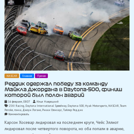
выиграл
чемпионат»
NASCAR
Главное
Прочее
Реддик одержал победу за команду
Майкла Джордана в Daytona-500, финиш
которой был полон аварий
16 февраля, 08:07
Илья Навроцкий
23XI Racing
,
Daytona International Speedway
,
Daytona-500
,
Hyak Motorsports
,
NASCAR
,
Team
Penske
,
гонка
,
Джоуи Логано
,
Рикки Стенхаус
,
Тайлер Реддик
on
Комментировать
Реддик
Карсон Хосевар лидировал на последнем круге, Чейс Эллиот
одержал
победу
лидировал после четвертого поворота, но оба попали в аварию,
за