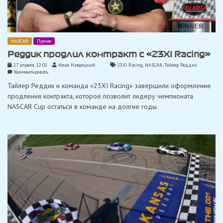
NASCAR
Прочее
Реддик продлил контракт с «23XI Racing»
27 апреля, 12:01
Илья Навроцкий
23XI Racing
,
NASCAR
,
Тайлер Реддик
on
Комментировать
Реддик
Тайлер Реддик и команда «23XI Racing» завершили оформление
продлил
контракт
продления контракта, которое позволит лидеру чемпионата
с
NASCAR Cup остаться в команде на долгие годы.
«23XI
Racing»