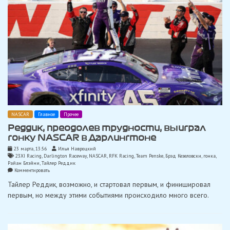
NASCAR
Главное
Прочее
Реддик, преодолев трудности, выиграл
гонку NASCAR в Дарлингтоне
23 марта, 13:56
Илья Навроцкий
23XI Racing
,
Darlington Raceway
,
NASCAR
,
RFK Racing
,
Team Penske
,
Брэд Кезеловски
,
гонка
,
Райан Блэйни
,
Тайлер Реддик
on
Комментировать
Реддик,
Тайлер Реддик, возможно, и стартовал первым, и финишировал
преодолев
трудности,
первым, но между этими событиями происходило много всего.
выиграл
гонку
NASCAR
в
Дарлингтоне