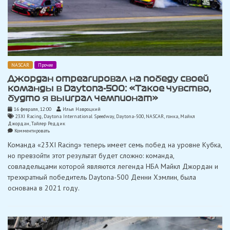
NASCAR
Прочее
Джордан отреагировал на победу своей
команды в Daytona-500: «Такое чувство,
будто я выиграл чемпионат»
16 февраля, 12:00
Илья Навроцкий
23XI Racing
,
Daytona International Speedway
,
Daytona-500
,
NASCAR
,
гонка
,
Майкл
Джордан
,
Тайлер Реддик
on
Комментировать
Джордан
Команда «23XI Racing» теперь имеет семь побед на уровне Кубка,
отреагировал
на
но превзойти этот результат будет сложно: команда,
победу
совладельцами которой являются легенда НБА Майкл Джордан и
своей
команды
трехкратный победитель Daytona-500 Денни Хэмлин, была
в
основана в 2021 году.
Daytona-
500:
«Такое
чувство,
будто
я