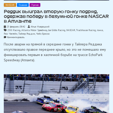
NASCAR
Главное
Прочее
Реддик выиграл вторую гонку подряд,
одержав победу в безумной гонке NASCAR
в Атланте
23 февраля, 08:42
Илья Навроцкий
23XI Racing
,
Atlanta Motor Speedway
,
Joe Gibbs Racing
,
NASCAR
,
Trackhouse Racing
,
гонка
,
Росс Честейн
,
Тайлер Реддик
,
Чейз Бриско
on
Комментировать
Реддик
После аварии на прямой в середине гонки у Тайлера Реддика
выиграл
вторую
отсутствовало правое переднее крыло, но это не помешало ему
гонку
финишировать первым в хаотичной борьбе на трассе EchoPark
подряд,
одержав
Speedway (Атланта).
победу
в
безумной
гонке
NASCAR
в
Атланте