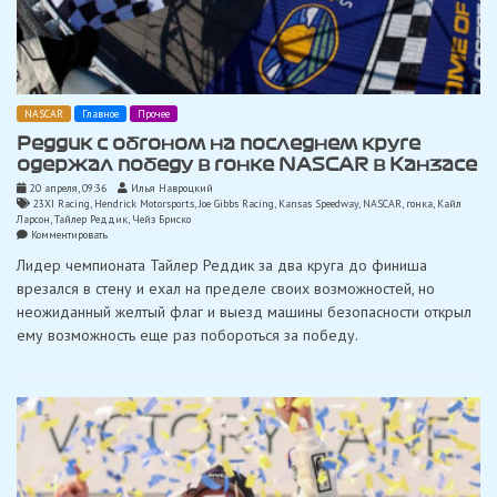
NASCAR
Главное
Прочее
Реддик с обгоном на последнем круге
одержал победу в гонке NASCAR в Канзасе
20 апреля, 09:36
Илья Навроцкий
23XI Racing
,
Hendrick Motorsports
,
Joe Gibbs Racing
,
Kansas Speedway
,
NASCAR
,
гонка
,
Кайл
Ларсон
,
Тайлер Реддик
,
Чейз Бриско
on
Комментировать
Реддик
Лидер чемпионата Тайлер Реддик за два круга до финиша
с
обгоном
врезался в стену и ехал на пределе своих возможностей, но
на
неожиданный желтый флаг и выезд машины безопасности открыл
последнем
круге
ему возможность еще раз побороться за победу.
одержал
победу
в
гонке
NASCAR
в
Канзасе