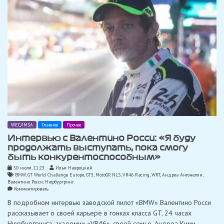
для
«Verstappen
Racing»
WEC/IMSA
Главное
Прочее
Интервью с Валентино Росси: «Я буду
продолжать выступать, пока смогу
быть конкурентоспособным»
30 июля, 11:23
Илья Навроцкий
BMW
,
GT World Challenge Europe
,
GT3
,
MotoGP
,
NLS
,
VR46 Racing
,
WRT
,
Андреа Антонелли
,
Валентино Росси
,
Нюрбургринг
on
Комментировать
Интервью
В подробном интервью заводской пилот «BMW» Валентино Росси
с
Валентино
рассказывает о своей карьере в гонках класса GT, 24 часах
Росси:
Нюрбургринга, академии «VR46», своей семье, Андреа Кими
«Я