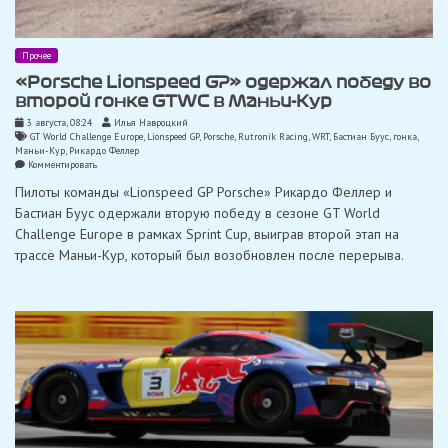
Прочее
«Porsche Lionspeed GP» одержал победу во
второй гонке GTWC в Маньи-Кур
3 августа, 08:24
Илья Навроцкий
GT World Challenge Europe
,
Lionspeed GP
,
Porsche
,
Rutronik Racing
,
WRT
,
Бастиан Буус
,
гонка
,
Маньи-Кур
,
Рикардо Феллер
on
Комментировать
«Porsche
Пилоты команды «Lionspeed GP Porsche» Рикардо Феллер и
Lionspeed
GP»
Бастиан Буус одержали вторую победу в сезоне GT World
одержал
Challenge Europe в рамках Sprint Cup, выиграв второй этап на
победу
во
трассе Маньи-Кур, который был возобновлен после перерыва.
второй
гонке
GTWC
в
Маньи-
Кур