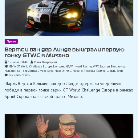
Прочее
Вертс и ван дер Линде выиграли первую
гонку GTWC в Мизано
19 июля, 08:44
Илья Навроцкий
BMW
,
GT World Challenge Europe
,
Lionspeed GP
,
Winward Racing
,
WRT
,
Бастиан Буус
,
гонка
,
Кельвин ван дер Линде
,
Лукас Ауэр
,
Маро Энгель
,
Мизано
,
Рикардо Феллер
,
Шарль Вертс
on
Комментировать
Вертс
Шарль Вертс и Кельвин ван дер Линде одержали уверенную
и
ван
победу в первой гонке серии GT World Challenge Europe в рамках
дер
Sprint Cup на итальянской трассе Мизано.
Линде
выиграли
первую
гонку
GTWC
в
Мизано