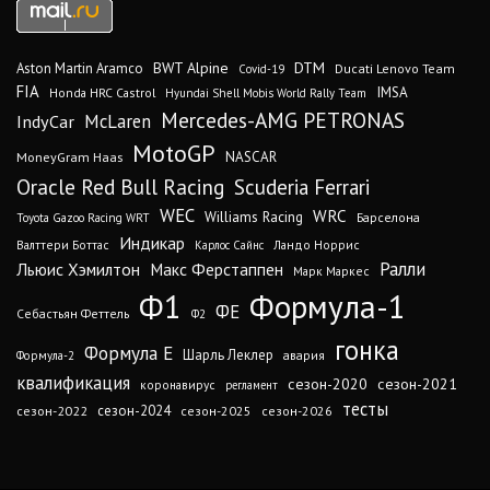
DTM
BWT Alpine
Aston Martin Aramco
Ducati Lenovo Team
Covid-19
FIA
IMSA
Honda HRC Castrol
Hyundai Shell Mobis World Rally Team
Mercedes-AMG PETRONAS
IndyCar
McLaren
MotoGP
MoneyGram Haas
NASCAR
Oracle Red Bull Racing
Scuderia Ferrari
WEC
WRC
Williams Racing
Барселона
Toyota Gazoo Racing WRT
Индикар
Валттери Боттас
Ландо Норрис
Карлос Сайнс
Ралли
Льюис Хэмилтон
Макс Ферстаппен
Марк Маркес
Ф1
Формула-1
ФЕ
Себастьян Феттель
Ф2
гонка
Формула Е
Шарль Леклер
авария
Формула-2
квалификация
сезон-2020
сезон-2021
коронавирус
регламент
тесты
сезон-2024
сезон-2022
сезон-2025
сезон-2026