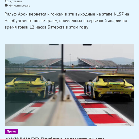
Арон
,
травма
on
Комментировать
Арон
Ральф Арон вернется к гонкам в эти выходные на этапе NLS7 на
подтвердил
свое
Нюрбургринге после травм, полученных в серьезной аварии во
возвращение
время гонки 12 часов Батерста в этом году.
к
гонкам
после
травм
Прочее