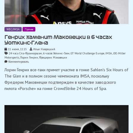
WEC/IMSA
Прочее
Генрих заменит Маковецки в 6 часах
Уоткинс-Глена
11 июня, 11:15
Илья Навроцкий
24 часа Спа-Франкоршам
,
6 часов Уоткинс-Глен
,
GT World Challenge Europe
,
IMSA
,
JDC-Miller
Motorsports
,
Лорин Генрих
,
Фредерик Маковецки
on
Комментировать
Генрих
Лорин Генрих все-таки примет участие в гонке Sahlen’s Six Hours of
заменит
Маковецки
The Glen и в полном сезоне чемпионата IMSA, поскольку
в
Фредерик Маковиецки подтвержден в качестве заводского
6
часах
пилота «Porsche» на гонке CrowdStrike 24 Hours of Spa.
Уоткинс-
Глена