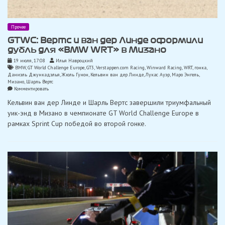
Прочее
GTWC: Вертс и ван дер Линде оформили
дубль для «BMW WRT» в Мизано
19 июля, 17:08
Илья Навроцкий
BMW
,
GT World Challenge Europe
,
GT3
,
Verstappen.com Racing
,
Winward Racing
,
WRT
,
гонка
,
Даниэль Джункадэлья
,
Жюль Гунон
,
Кельвин ван дер Линде
,
Лукас Ауэр
,
Маро Энгель
,
Мизано
,
Шарль Вертс
on
Комментировать
GTWC:
Кельвин ван дер Линде и Шарль Вертс завершили триумфальный
Вертс
и
уик-энд в Мизано в чемпионате GT World Challenge Europe в
ван
рамках Sprint Cup победой во второй гонке.
дер
Линде
оформили
дубль
для
«BMW
WRT»
в
Мизано