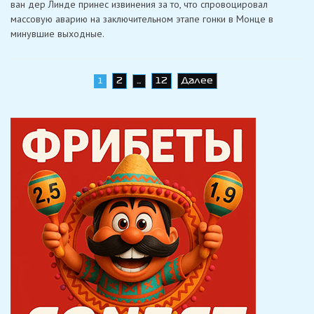
ван дер Линде принес извинения за то, что спровоцировал
извинился
массовую аварию на заключительном этапе гонки в Монце в
за
аварию
минувшие выходные.
в
гонке
GTWC
в
Монце
Навигация
2
12
Далее
1
…
по
записям