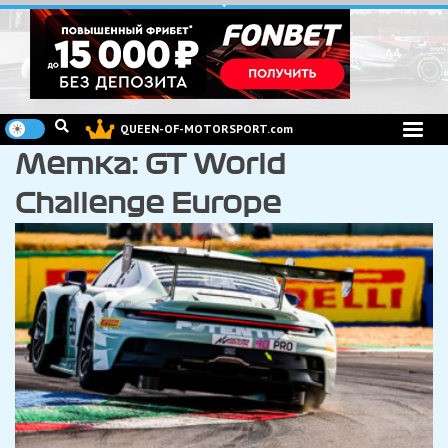
Перейти
к
содержимому
QUEEN-OF-MOTORSPORT.com
Метка:
GT World
Challenge Europe