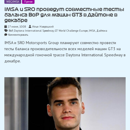
WEC/IMSA
Прочее
IMSA и SRO проведут совместные тесты
баланса BoP для машин GT3 в Дайтоне в
декабре
27 июня, 10:08
Илья Навроцкий
BoP
,
Daytona International Speedway
,
GT World Challenge Europe
,
IMSA
,
Дайтона
on
Комментировать
IMSA
IMSA и SRO Motorsports Group планируют совместно провести
и
SRO
тесты баланса производительности всех моделей машин GT3 на
проведут
международной гоночной трассе Daytona International Speedway в
совместные
тесты
декабре.
баланса
BoP
для
машин
GT3
в
Дайтоне
в
декабре