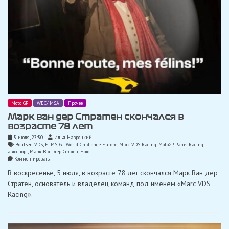
Moto GP
WEC/IMSA
Прочее
Марк ван дер Стратен скончался в
возрасте 78 лет
5 июля, 23:50
Илья Навроцкий
Boutsen VDS
,
ELMS
,
GT World Challenge Europe
,
Marc VDS Racing
,
MotoGP
,
Panis Racing
,
автоспорт
,
Марк Ван дер Стратен
,
мото
on
Комментировать
Марк
В воскресенье, 5 июля, в возрасте 78 лет скончался Марк Ван дер
ван
дер
Стратен, основатель и владелец команд под именем «Marc VDS
Стратен
Racing».
скончался
в
возрасте
78
лет