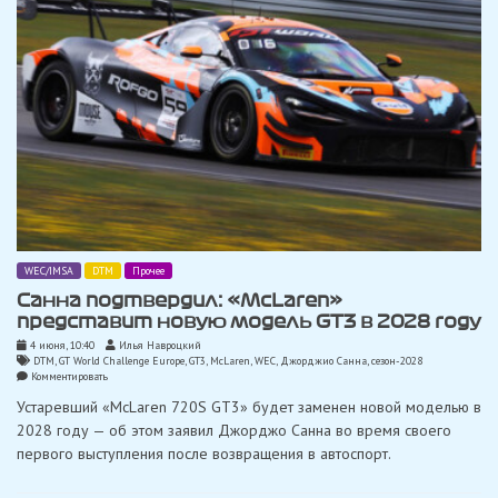
GT3
WEC/IMSA
DTM
Прочее
Санна подтвердил: «McLaren»
представит новую модель GT3 в 2028 году
4 июня, 10:40
Илья Навроцкий
DTM
,
GT World Challenge Europe
,
GT3
,
McLaren
,
WEC
,
Джорджио Санна
,
сезон-2028
on
Комментировать
Санна
Устаревший «McLaren 720S GT3» будет заменен новой моделью в
подтвердил:
«McLaren»
2028 году — об этом заявил Джорджо Санна во время своего
представит
первого выступления после возвращения в автоспорт.
новую
модель
GT3