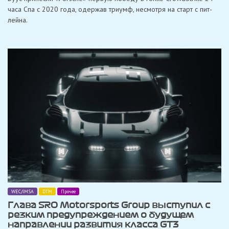
победу
часа Спа с 2020 года, одержав триумф, несмотря на старт с пит-
в
24-
лейна.
часовой
гонке
в
Спа
после
старта
с
пит-
лейна!
WEC/IMSA
DTM
Прочее
Глава SRO Motorsports Group выступил с
резким предупреждением о будущем
направлении развития класса GT3