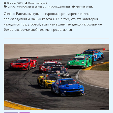
28 июня, 10:23
Илья Навроцкий
on
DTM
,
GT World Challenge Europe
,
GT3
,
IMSA
,
WEC
,
автоспорт
Комментировать
Глава
Стефан Ратель выступил с суровым предупреждением
SRO
Motorsports
производителям машин класса GT3 о том, что эта категория
Group
находится под угрозой, если нынешняя тенденция к созданию
выступил
с
более экстремальной техники продолжится.
резким
предупреждение
о
будущем
направлении
развития
класса
GT3