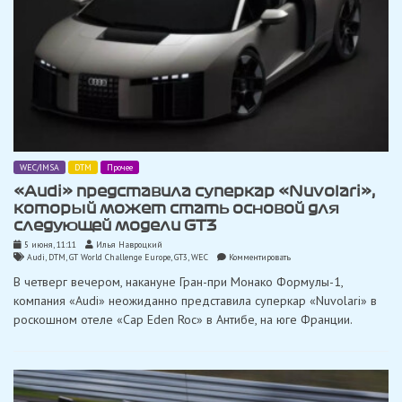
WEC/IMSA
DTM
Прочее
«Audi» представила суперкар «Nuvolari»,
который может стать основой для
следующей модели GT3
5 июня, 11:11
Илья Навроцкий
on
Audi
,
DTM
,
GT World Challenge Europe
,
GT3
,
WEC
Комментировать
«Audi»
В четверг вечером, накануне Гран-при Монако Формулы-1,
представила
суперкар
компания «Audi» неожиданно представила суперкар «Nuvolari» в
«Nuvolari»,
роскошном отеле «Cap Eden Roc» в Антибе, на юге Франции.
который
может
стать
основой
для
следующей
модели