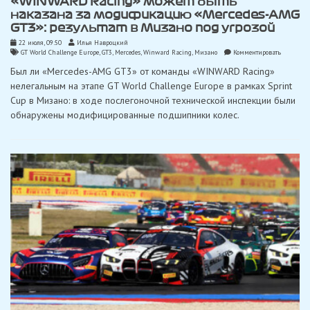
«WINWARD Racing» может быть
наказана за модификацию «Mercedes-AMG
GT3»: результат в Мизано под угрозой
22 июля, 09:50
Илья Навроцкий
on
GT World Challenge Europe
,
GT3
,
Mercedes
,
Winward Racing
,
Мизано
Комментировать
«WINWAR
Был ли «Mercedes-AMG GT3» от команды «WINWARD Racing»
Racing»
может
нелегальным на этапе GT World Challenge Europe в рамках Sprint
быть
Cup в Мизано: в ходе послегоночной технической инспекции были
наказана
за
обнаружены модифицированные подшипники колес.
модифик
«Mercedes
AMG
GT3»:
результат
в
Мизано
под
угрозой