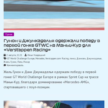
Прочее
Гунон и Джункаделья одержали победу в
первой гонке GTWC на Маньи-Кур для
«Verstappen Racing»
2 августа, 11:21
Илья Навроцкий
GT World Challenge Europe
,
Mercedes
,
Verstappen.com Racing
,
гонка
,
Даниэль Джункадэлья
,
Жюль Гунон
,
Поль-Рикар
on
Комментировать
Гунон
Жюль Гунон и Дани Джункаделья одержали победу в первой
и
Джункаделья
гонке GT World Challenge Europe в рамках Sprint Cup на трассе
одержали
Маньи-Кур, благодаря доминированию «Mercedes-AMG»,
победу
в
стартовавшего с поул-позиции.
первой
гонке
GTWC
на
Маньи-
Кур