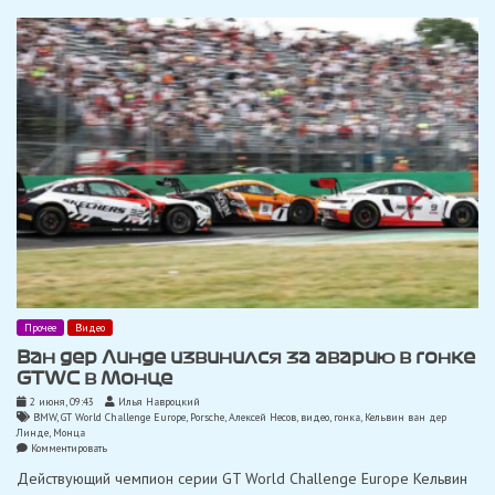
в
2028
году
Прочее
Видео
Ван дер Линде извинился за аварию в гонке
GTWC в Монце
2 июня, 09:43
Илья Навроцкий
BMW
,
GT World Challenge Europe
,
Porsche
,
Алексей Несов
,
видео
,
гонка
,
Кельвин ван дер
Линде
,
Монца
on
Комментировать
Ван
Действующий чемпион серии GT World Challenge Europe Кельвин
дер
Линде