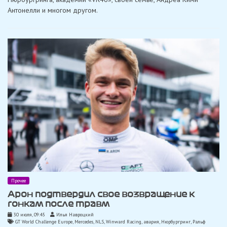
буду
Антонелли и многом другом.
продолжать
выступать,
пока
смогу
быть
конкурентоспособным»
Прочее
Арон подтвердил свое возвращение к
гонкам после травм
30 июля, 09:45
Илья Навроцкий
GT World Challenge Europe
,
Mercedes
,
NLS
,
Winward Racing
,
авария
,
Нюрбургринг
,
Ральф