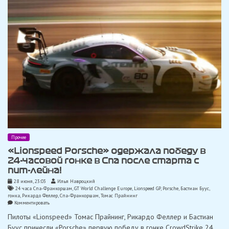
Прочее
«Lionspeed Porsche» одержала победу в
24-часовой гонке в Спа после старта с
пит-лейна!
28 июня, 23:03
Илья Навроцкий
24 часа Спа-Франкоршам
,
GT World Challenge Europe
,
Lionspeed GP
,
Porsche
,
Бастиан Буус
,
гонка
,
Рикардо Феллер
,
Спа-Франкоршам
,
Томас Прайнинг
on
Комментировать
«Lionspeed
Пилоты «Lionspeed» Томас Прайнинг, Рикардо Феллер и Бастиан
Porsche»
одержала
Буус принесли «Porsche» первую победу в гонке CrowdStrike 24