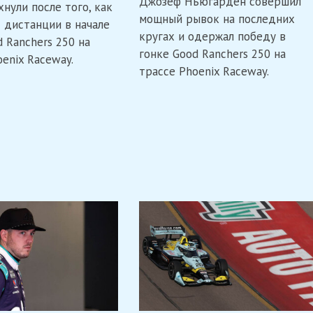
Джозеф Ньюгарден совершил
Палоу
выиграл
нули после того, как
в
напряженную
мощный рывок на последних
с дистанции в начале
IndyCar
гонку
кругах и одержал победу в
завершился
IndyCar
 Ranchers 250 на
аварией
в
гонке Good Ranchers 250 на
enix Raceway.
в
Финиксе
трассе Phoenix Raceway.
Финиксе