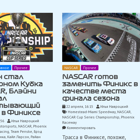
авное
Прочее
NASCAR
Прочее
н стал
NASCAR готов
оном Кубка
заменить Финикс в
R, Блэйни
качестве места
ал
финала сезона
тывающий
22 апреля, 16:15
Илья Навроцкий
Homestead-Miami Speedway
,
NASCAR
,
 в Финиксе
NASCAR Cup Series Championship
,
Phoenix
:56
Илья Навроцкий
Raceway
otorsports
,
NASCAR
,
Phoenix
on
Комментировать
acing
,
Team Penske
,
Брэд
NASCAR
Трасса в Финиксе, похоже,
нка
,
Кайл Ларсон
,
Райан
готов