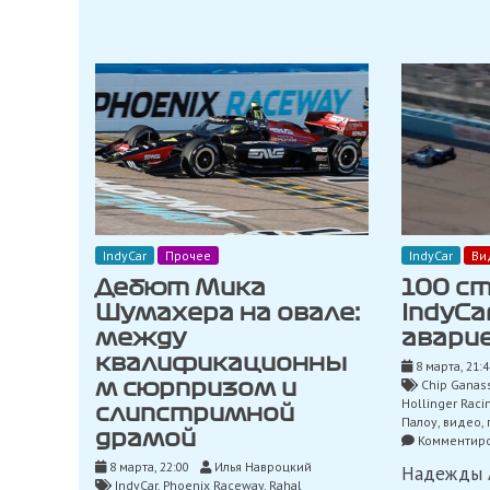
IndyCar
Прочее
IndyCar
Ви
Дебют Мика
100 с
Шумахера на овале:
IndyCa
между
аварие
квалификационны
8 марта, 21:4
Chip Ganass
м сюрпризом и
Hollinger Raci
слипстримной
Палоу
,
видео
,
драмой
Комментиро
8 марта, 22:00
Илья Навроцкий
Надежды А
IndyCar
,
Phoenix Raceway
,
Rahal