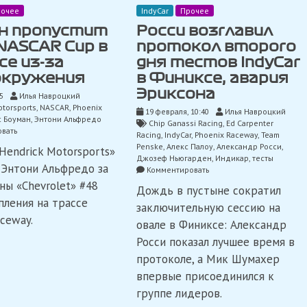
очее
IndyCar
Прочее
н пропустит
Росси возглавил
NASCAR Cup в
протокол второго
е из-за
дня тестов IndyCar
окружения
в Финиксе, авария
Эриксона
5
Илья Навроцкий
otorsports
,
NASCAR
,
Phoenix
19 февраля, 10:40
Илья Навроцкий
с Боуман
,
Энтони Альфредо
Chip Ganassi Racing
,
Ed Carpenter
on
вать
Racing
,
IndyCar
,
Phoenix Raceway
,
Team
Боуман
Penske
,
Алекс Палоу
,
Александр Росси
,
Hendrick Motorsports»
пропустит
Джозеф Ньюгарден
,
Индикар
,
тесты
гонку
 Энтони Альфредо за
on
Комментировать
NASCAR
Росси
ны «Chevrolet» #48
Cup
Дождь в пустыне сократил
возглавил
в
пления на трассе
протокол
заключительную сессию на
Финиксе
второго
ceway.
овале в Финиксе: Александр
из-
дня
за
тестов
Росси показал лучшее время в
головокружения
IndyCar
протоколе, а Мик Шумахер
в
впервые присоединился к
Финиксе,
авария
группе лидеров.
Эриксона