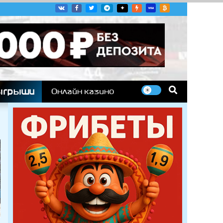
угих гоночных серий
ыгрыши
Онлайн казино