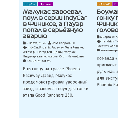
IndyCar
Прочее
NASCAR
Пр
Малукас завоевал
Боума
поул в серии IndyCar
гонку 
в Финиксе, а Пауэр
Финикс
попал в серьёзную
голов
аварию
6 марта, 08:5
Hendrick M
6 марта, 23:54
Илья Навроцкий
Raceway
,
Алек
IndyCar
,
Phoenix Raceway
,
Team Penske
,
Комментиро
Джозеф Ньюгарден
,
Дэвид Малукас
,
Индикар
,
квалификация
,
Скотт Маклафлин
Команда «
on
Комментировать
пригласит
Малукас
В пятницу на трассе Phoenix
завоевал
руль маши
поул
Raceway Дэвид Малукас
для высту
в
продемонстрировал уверенный
серии
Phoenix Ra
IndyCar
заезд и завоевал поул для гонки
в
этапа Good Ranchers 250.
Финиксе,
а
Пауэр
попал
в