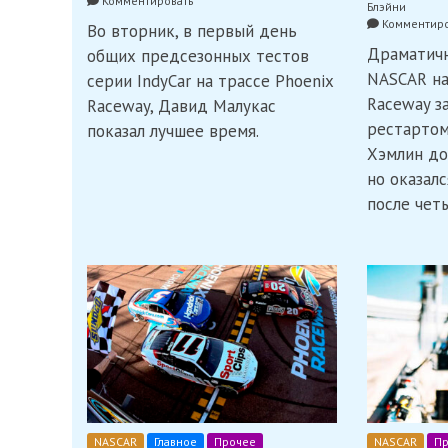
Комментировать
Блэйни
Малукас
Комментиро
Во вторник, в первый день
лидировал
в
Драматичн
общих предсезонных тестов
первый
NASCAR на
серии IndyCar на трассе Phoenix
день
Raceway з
предсезонных
Raceway, Давид Малукас
тестов
рестартом
показал лучшее время.
IndyCar
Хэмлин до
в
Финиксе
но оказал
после чет
NASCAR
Главное
Прочее
NASCAR
Пр