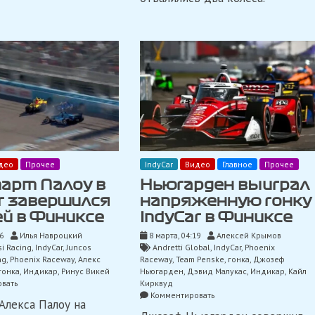
део
Прочее
IndyCar
Видео
Главное
Прочее
тарт Палоу в
Ньюгарден выиграл
r завершился
напряженную гонку
й в Финиксе
IndyCar в Финиксе
6
Илья Навроцкий
8 марта, 04:19
Алексей Крымов
i Racing
,
IndyCar
,
Juncos
Andretti Global
,
IndyCar
,
Phoenix
ng
,
Phoenix Raceway
,
Алекс
Raceway
,
Team Penske
,
гонка
,
Джозеф
гонка
,
Индикар
,
Ринус Викей
Ньюгарден
,
Дэвид Малукас
,
Индикар
,
Кайл
on
вать
Кирквуд
100
on
Комментировать
лекса Палоу на
старт
Ньюгарден