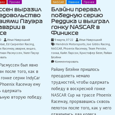
део
Прочее
NASCAR
Главное
Прочее
ссен выразил
Блэйни прервал
недовольство
победную серию
виями Пауэра
Реддика и выиграл
аварии в
гонку NASCAR в
се
Финиксе
0
Илья Навроцкий
9 марта, 07:22
Илья Навроцкий
obal
,
Ed Carpenter Racing
,
Hendrick Motorsports
,
Joe Gibbs Racing
,
x Raceway
,
авария
,
видео
,
NASCAR
,
Phoenix Raceway
,
Team Penske
,
тиан Расмуссен
,
Уилл Пауэр
гонка
,
Кайл Ларсон
,
Кристофер Белл
,
Райан
on
вать
Блэйни
Расмуссен
on
Комментировать
Расмуссен был явно
выразил
Блэйни
Райану Блэйни пришлось
свое
прервал
н после того, как в
недовольство
победную
преодолеть немало
 гонке серии IndyCar
действиями
серию
трудностей, чтобы одержать
Пауэра
Реддика
 Phoenix Raceway ему
после
и
победу в воскресной гонке
ь одержать
аварии
выиграл
NASCAR Cup на трассе Phoenix
ьную вторую победу.
в
гонку
Финиксе
Raceway, прорвавшись сквозь
NASCAR
в
пелотон после того, как у него
Финиксе
отвалились два колеса.