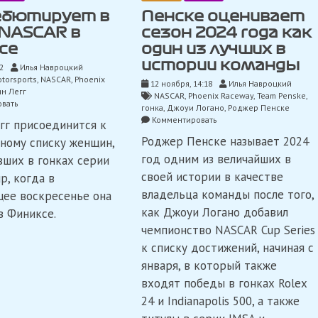
дебютирует в
Пенске оценивает
 NASCAR в
сезон 2024 года как
се
один из лучших в
истории команды
2
Илья Навроцкий
otorsports
,
NASCAR
,
Phoenix
12 ноября, 14:18
Илья Навроцкий
ин Легг
NASCAR
,
Phoenix Raceway
,
Team Penske
,
on
вать
гонка
,
Джоуи Логано
,
Роджер Пенске
Легг
on
Комментировать
гг присоединится к
дебютирует
Пенске
в
Роджер Пенске называет 2024
ному списку женщин,
оценивает
Кубке
сезон
год одним из величайших в
вших в гонках серии
NASCAR
2024
своей истории в качестве
в
p, когда в
года
Финиксе
как
владельца команды после того,
ее воскресенье она
один
как Джоуи Логано добавил
в Финиксе.
из
чемпионство NASCAR Cup Series
лучших
в
к списку достижений, начиная с
истории
января, в который также
команды
входят победы в гонках Rolex
24 и Indianapolis 500, а также