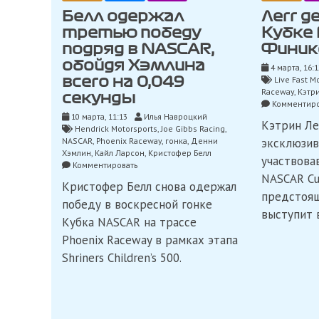
Белл одержал
Легг 
третью победу
Кубке
подряд в NASCAR,
Финик
обойдя Хэмлина
4 марта, 16:1
Live Fast M
всего на 0,049
Raceway
,
Кэтр
секунды
Комментиро
10 марта, 11:13
Илья Навроцкий
Кэтрин Ле
Hendrick Motorsports
,
Joe Gibbs Racing
,
NASCAR
,
Phoenix Raceway
,
гонка
,
Денни
эксклюзив
Хэмлин
,
Кайл Ларсон
,
Кристофер Белл
участвова
on
Комментировать
Белл
NASCAR Cu
Кристофер Белл снова одержал
одержал
предстоящ
третью
победу в воскресной гонке
выступит 
победу
Кубка NASCAR на трассе
подряд
в
Phoenix Raceway в рамках этапа
NASCAR,
Shriners Children’s 500.
обойдя
Хэмлина
всего
на
0,049