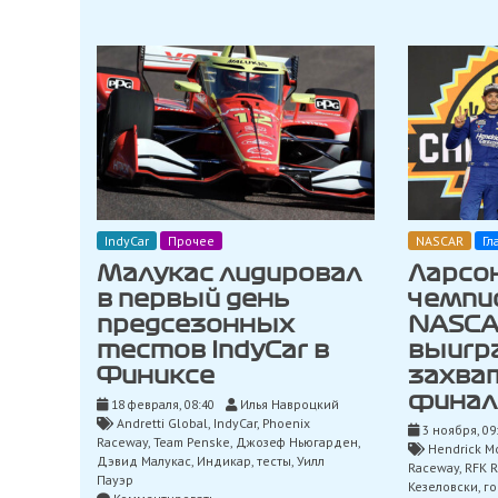
серьёзную
аварию
IndyCar
Прочее
NASCAR
Гл
Малукас лидировал
Ларсо
в первый день
чемпи
предсезонных
NASCA
тестов IndyCar в
выигр
Финиксе
захва
финал
18 февраля, 08:40
Илья Навроцкий
Andretti Global
,
IndyCar
,
Phoenix
3 ноября, 09
Raceway
,
Team Penske
,
Джозеф Ньюгарден
,
Hendrick M
Дэвид Малукас
,
Индикар
,
тесты
,
Уилл
Raceway
,
RFK R
Пауэр
Кезеловски
,
го
on