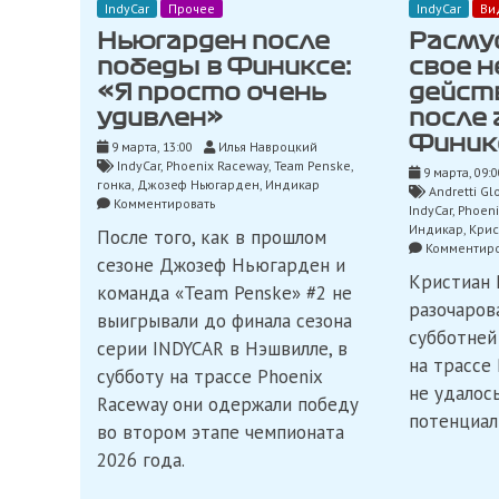
IndyCar
Прочее
IndyCar
Ви
Ньюгарден после
Расму
победы в Финиксе:
свое 
«Я просто очень
дейст
удивлен»
после 
Финик
9 марта, 13:00
Илья Навроцкий
IndyCar
,
Phoenix Raceway
,
Team Penske
,
9 марта, 09:0
гонка
,
Джозеф Ньюгарден
,
Индикар
Andretti Gl
on
Комментировать
IndyCar
,
Phoeni
Ньюгарден
Индикар
,
Крис
После того, как в прошлом
после
Комментиро
победы
сезоне Джозеф Ньюгарден и
в
Кристиан 
команда «Team Penske» #2 не
Финиксе:
разочарова
«Я
выигрывали до финала сезона
субботней
просто
серии INDYCAR в Нэшвилле, в
очень
на трассе
субботу на трассе Phoenix
удивлен»
не удалос
Raceway они одержали победу
потенциал
во втором этапе чемпионата
2026 года.