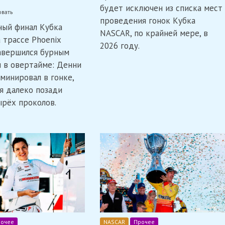
заменить
будет исключен из списка мест
on
вать
Финикс
проведения гонок Кубка
Ларсон
в
ый финал Кубка
стал
качестве
NASCAR, по крайней мере, в
чемпионом
 трассе Phoenix
места
2026 году.
Кубка
финала
авершился бурным
NASCAR,
сезона
Блэйни
 в овертайме: Денни
выиграл
минировал в гонке,
захватывающий
ся далеко позади
финал
в
ырёх проколов.
Финиксе
очее
NASCAR
Прочее