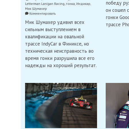
победу рух
Letterman Lanigan Racing
,
гонка
,
Индикар
,
Мик Шумахер
он сошел 
on
Комментировать
гонки Good
Дебют
Мик Шумахер удивил всех
Мика
трассе Pho
Шумахера
сильным выступлением в
на
квалификации на овальной
овале:
между
трассе IndyCar в Финиксе, но
квалификационным
техническая неисправность во
сюрпризом
время гонки разрушила все его
и
слипстримной
надежды на хороший результат.
драмой