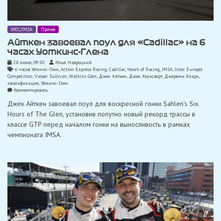
WEC/IMSA
Прочее
Айткен завоевал поул для «Cadillac» на 6
часах Уоткинс-Глена
28 июня, 09:50
Илья Навроцкий
6 часов Уоткинс-Глен
,
Action Express Racing
,
Cadillac
,
Heart of Racing
,
IMSA
,
Inter Europol
Competition
,
Vasser Sullivan
,
Watkins Glen
,
Джек Айткен
,
Джек Хоуксворт
,
Джереми Кларк
,
квалификация
,
Уоткинс-Глен
on
Комментировать
Айткен
Джек Айткен завоевал поул для воскресной гонки Sahlen’s Six
завоевал
поул
Hours of The Glen, установив попутно новый рекорд трассы в
для
классе GTP перед началом гонки на выносливость в рамках
«Cadillac»
на
чемпионата IMSA.
6
часах
Уоткинс-
Глена