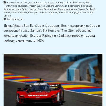
6 часов Уоткинс-Глен
,
Action Express Racing
,
AO Racing
,
Cadillac
,
IMSA
,
Lexus
,
LMP2
,
Manthey Racing
,
Porsche
,
Vasser Sullivan
,
Watkins Glen
,
Whelen Engineering Racing
,
Бен
Барникоат
,
гонка
,
Дейн Кэмерон
,
Джек Айткен
,
Джек Хоуксворт
,
Джонни Эдгар
,
Пи Джей
Хайетт
,
Райан Хардвик
,
Риккардо Пера
,
Рихард Лиц
,
Уоткинс-Глен
,
Фредерик Вести
,
Эрл
Бамбер
on
Комментировать
«Action
Джек Айткен, Эрл Бамбер и Фредерик Вести одержали победу в
Express
Racing»
воскресной гонке Sahlen’s Six Hours of The Glen, обеспечив
одержала
командам «Action Express Racing» и «Cadillac» вторую подряд
убедительную
победу
победу в чемпионате IMSA.
в
6
часах
Уоткинс-
Глена