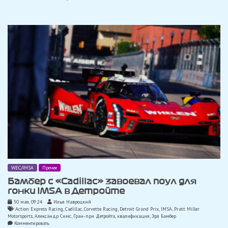
«Cadillac»
в
Детройте
WEC/IMSA
Прочее
Бамбер с «Cadillac» завоевал поул для
гонки IMSA в Детройте
30 мая, 09:24
Илья Навроцкий
Action Express Racing
,
Cadillac
,
Corvette Racing
,
Detroit Grand Prix
,
IMSA
,
Pratt Miller
Motorsports
,
Александр Симс
,
Гран-при Детройта
,
квалификация
,
Эрл Бамбер
on
Комментировать