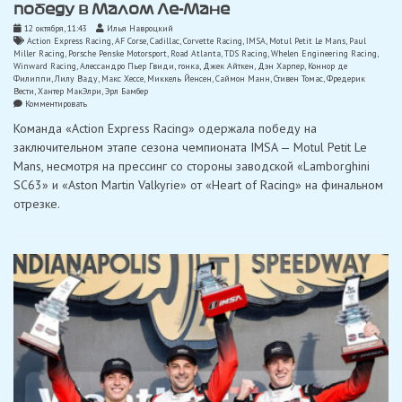
победу в Малом Ле-Мане
12 октября, 11:43
Илья Навроцкий
Action Express Racing
,
AF Corse
,
Cadillac
,
Corvette Racing
,
IMSA
,
Motul Petit Le Mans
,
Paul
Miller Racing
,
Porsche Penske Motorsport
,
Road Atlanta
,
TDS Racing
,
Whelen Engineering Racing
,
Winward Racing
,
Алессандро Пьер Гвиди
,
гонка
,
Джек Айткен
,
Дэн Харпер
,
Коннор де
Филиппи
,
Лилу Ваду
,
Макс Хессе
,
Миккель Йенсен
,
Саймон Манн
,
Стивен Томас
,
Фредерик
Вести
,
Хантер МакЭлри
,
Эрл Бамбер
on
Комментировать
«Porsche»
Команда «Action Express Racing» одержала победу на
завоевал
титулы
заключительном этапе сезона чемпионата IMSA — Motul Petit Le
IMSA,
Mans, несмотря на прессинг со стороны заводской «Lamborghini
а
«Cadillac-
SC63» и «Aston Martin Valkyrie» от «Heart of Racing» на финальном
Whelen»
отрезке.
одержал
драматичную
победу
в
Малом
Ле-
Мане