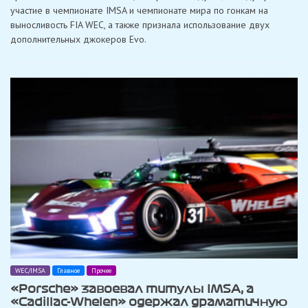
дополнительных
участие в чемпионате IMSA и чемпионате мира по гонкам на
джокера
для
выносливость FIA WEC, а также признала использование двух
обновлённого
дополнительных джокеров Evo.
прототипа
LMDh
WEC/IMSA
Главное
Прочее
«Porsche» завоевал титулы IMSA, а
«Cadillac-Whelen» одержал драматичную