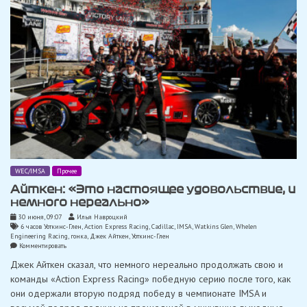
Road
America
WEC/IMSA
Прочее
Айткен: «Это настоящее удовольствие, и
немного нереально»
30 июня, 09:07
Илья Навроцкий
6 часов Уоткинс-Глен
,
Action Express Racing
,
Cadillac
,
IMSA
,
Watkins Glen
,
Whelen
Engineering Racing
,
гонка
,
Джек Айткен
,
Уоткинс-Глен
on
Комментировать
Айткен:
Джек Айткен сказал, что немного нереально продолжать свою и
«Это
настоящее
команды «Action Express Racing» победную серию после того, как
удовольствие,
они одержали вторую подряд победу в чемпионате IMSA и
и
немного