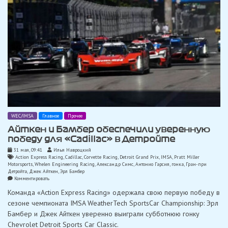
WEC/IMSA
Главное
Прочее
Айткен и Бамбер обеспечили уверенную
победу для «Cadillac» в Детройте
31 мая, 09:41
Илья Навроцкий
Action Express Racing
,
Cadillac
,
Corvette Racing
,
Detroit Grand Prix
,
IMSA
,
Pratt Miller
Motorsports
,
Whelen Engineering Racing
,
Александр Симс
,
Антонио Гарсия
,
гонка
,
Гран-при
Детройта
,
Джек Айткен
,
Эрл Бамбер
on
Комментировать
Айткен
Команда «Action Express Racing» одержала свою первую победу в
и
Бамбер
сезоне чемпионата IMSA WeatherTech SportsCar Championship: Эрл
обеспечили
Бамбер и Джек Айткен уверенно выиграли субботнюю гонку
уверенную
победу
Chevrolet Detroit Sports Car Classic.
для