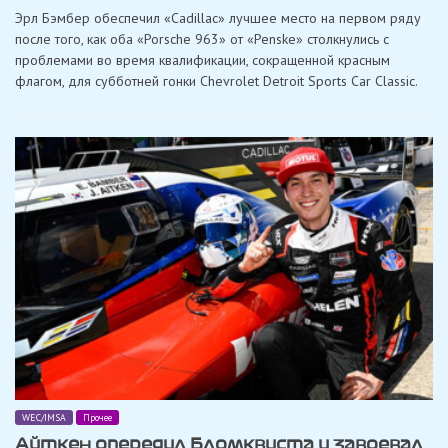
Бамбер
Эрл Бэмбер обеспечил «Cadillac» лучшее место на первом ряду
с
«Cadillac»
после того, как оба «Porsche 963» от «Penske» столкнулись с
завоевал
проблемами во время квалификации, сокращенной красным
поул
для
флагом, для субботней гонки Chevrolet Detroit Sports Car Classic.
гонки
IMSA
в
Детройте
WEC/IMSA
Прочее
Айткен опередил Бломквиста и завоевал