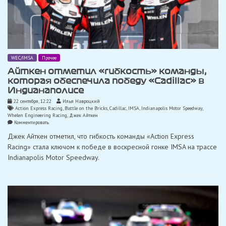
WEC/IMSA
Прочее
Айткен отметил «гибкость» команды,
которая обеспечила победу «Cadillac» в
Индианаполисе
22 сентября, 12:22
Илья Навроцкий
Action Express Racing
,
Battle on the Bricks
,
Cadillac
,
IMSA
,
Indianapolis Motor Speedway
,
Whelen Engineering Racing
,
Джек Айткен
on
Комментировать
Айткен
Джек Айткен отметил, что гибкость команды «Action Express
отметил
«гибкость»
Racing» стала ключом к победе в воскресной гонке IMSA на трассе
команды,
Indianapolis Motor Speedway.
которая
обеспечила
победу
«Cadillac»
в
Индианаполисе