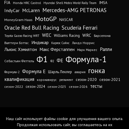
FIA
IMSA
Honda HRC Castrol
Hyundai Shell Mobis World Rally Team
Mercedes-AMG PETRONAS
IndyCar
McLaren
MotoGP
MoneyGram Haas
NASCAR
Oracle Red Bull Racing
Scuderia Ferrari
WEC
WRC
Williams Racing
Барселона
Toyota Gazoo Racing WRT
Индикар
Валттери Боттас
Ландо Норрис
Карлос Сайнс
Ралли
Льюис Хэмилтон
Макс Ферстаппен
Марк Маркес
Ф1
Формула-1
ФЕ
Себастьян Феттель
Ф2
гонка
Формула Е
Шарль Леклер
авария
Формула-2
квалификация
сезон-2020
сезон-2021
коронавирус
регламент
тесты
сезон-2024
сезон-2022
сезон-2025
сезон-2026
Наш сайт использует файлы cookie для улучшения вашего опыта.
Продолжая использовать сайт, вы соглашаетесь на их