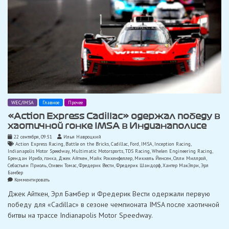
WEC/IMSA
Главное
Прочее
«Action Express Cadillac» одержал победу в
хаотичной гонке IMSA в Индианаполисе
22 сентября, 09:51
Илья Навроцкий
Action Express Racing
,
Battle on the Bricks
,
Cadillac
,
Ford
,
IMSA
,
Inception Racing
,
Indianapolis Motor Speedway
,
Multimatic Motorsports
,
TDS Racing
,
Whelen Engineering Racing
,
Брендан Ирибэ
,
гонка
,
Джек Айткен
,
Майк Роккенфеллер
,
Миккель Йенсен
,
Олли Миллрой
,
Себастьян Приоль
,
Стивен Томас
,
Фредерик Вести
,
Фредерик Шандорф
,
Хантер МакЭлри
,
Эрл
Бамбер
on
Комментировать
«Action
Джек Айткен, Эрл Бамбер и Фредерик Вести одержали первую
Express
Cadillac»
победу для «Cadillac» в сезоне чемпионата IMSA после хаотичной
одержал
битвы на трассе Indianapolis Motor Speedway.
победу
в