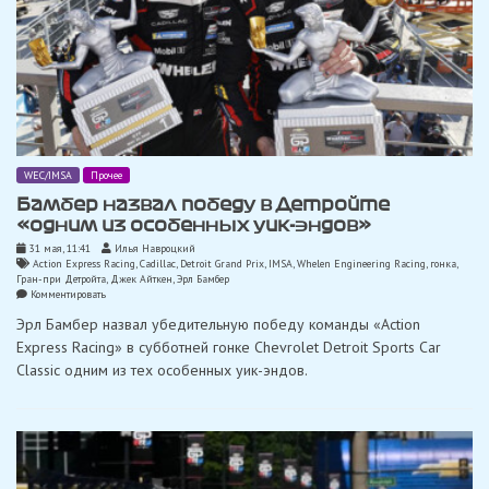
WEC/IMSA
Прочее
Бамбер назвал победу в Детройте
«одним из особенных уик-эндов»
31 мая, 11:41
Илья Навроцкий
Action Express Racing
,
Cadillac
,
Detroit Grand Prix
,
IMSA
,
Whelen Engineering Racing
,
гонка
,
Гран-при Детройта
,
Джек Айткен
,
Эрл Бамбер
on
Комментировать
Бамбер
Эрл Бамбер назвал убедительную победу команды «Action
назвал
победу
Express Racing» в субботней гонке Chevrolet Detroit Sports Car
в
Classic одним из тех особенных уик-эндов.
Детройте
«одним
из
особенных
уик-
эндов»