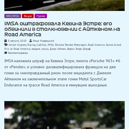
WEC/IMSA
Видео
Прочее
IMSA оштрафовала Кевина Эстре: его
обвинили в столкновении с Айткеном на
Road America
8 августа, 10:19
Илья Навроцкий
Action Express Racing
,
Cadillac
,
IMSA
,
Porsche Penske Motorsport
,
Road America
,
Sonsio Grand
Prix at Road America
,
авария
,
гонка
,
Джек Айткен
,
Кевин Эстре
,
Штраф
on
Комментировать
IMSA
IMSA наложила штраф на Кевина Эстре, пилота «Porsche 963» #6
оштрафовала
Кевина
от «Penske», и условно дисквалифицировала француза на две
Эстре:
гонки за «неоправданный риск» после инцидента с Джеком
его
обвинили
Айткеном на заключительном этапе гонки Motul SportsCar
в
Endurance на трассе Road America в минувшие выходные.
столкновении
с
Айткеном
на
Road
America