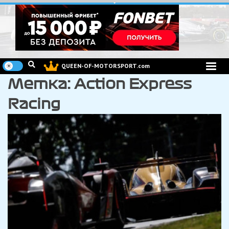
Перейти
к
содержимому
QUEEN-OF-MOTORSPORT.com
Метка:
Action Express
Racing