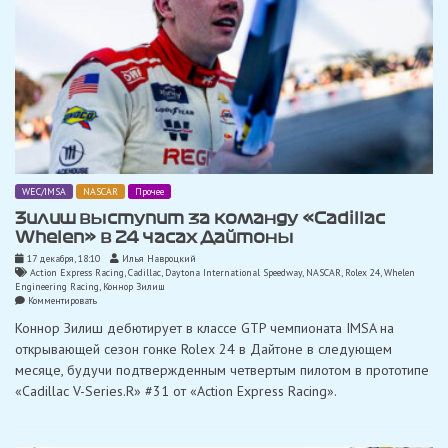
WEC/IMSA
NASCAR
Прочее
Зилиш выступит за команду «Cadillac
Whelen» в 24 часах Дайтоны
17 декабря, 18:10
Илья Навроцкий
Action Express Racing
,
Cadillac
,
Daytona International Speedway
,
NASCAR
,
Rolex 24
,
Whelen
Engineering Racing
,
Коннор Зилиш
on
Комментировать
Зилиш
Коннор Зилиш дебютирует в классе GTP чемпионата IMSA на
выступит
за
открывающей сезон гонке Rolex 24 в Дайтоне в следующем
команду
месяце, будучи подтвержденным четвертым пилотом в прототипе
«Cadillac
Whelen»
«Cadillac V-Series.R» #31 от «Action Express Racing».
в
24
часах
Дайтоны