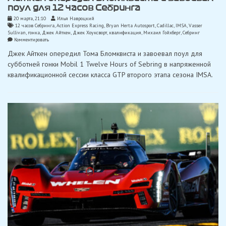
поул для 12 часов Себринга
20 марта, 21:10
Илья Навроцкий
12 часов Себринга
,
Action Express Racing
,
Bryan Herta Autosport
,
Cadillac
,
IMSA
,
Vasser
Sullivan
,
гонка
,
Джек Айткен
,
Джек Хоуксворт
,
квалификация
,
Михаил Гойхберг
,
Себринг
on
Комментировать
Айткен
Джек Айткен опередил Тома Бломквиста и завоевал поул для
опередил
Бломквиста
субботней гонки Mobil 1 Twelve Hours of Sebring в напряженной
и
квалификационной сессии класса GTP второго этапа сезона IMSA.
завоевал
поул
для
12
часов
Себринга