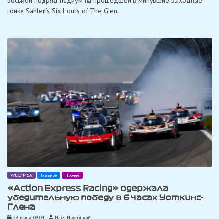
восьмой подряд подиум на прошедшей в минувшие выходные
нереально»
гонке Sahlen’s Six Hours of The Glen.
WEC/IMSA
Главное
Прочее
«Action Express Racing» одержала
убедительную победу в 6 часах Уоткинс-
Глена
29 июня, 09:04
Илья Навроцкий