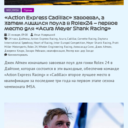
WEC/IMSA
Прочее
«Action Express Cadillac» завоевал, а
затем лишился поула в Rolex24 — первое
место для «Acura Meyer Shank Racing»
23 января, 09:00
Илья Навроцкий
24 часа Дайтоны
,
Action Express Racing
,
Acura
,
Cadillac
,
Corvette Racing
,
Daytona
International Speedway
,
Heart of Racing
,
Inter Europol Competition
,
Meyer Shank Racing
,
Pratt
Miller Motorsports
,
Rolex 24
,
Whelen Engineering Racing
,
Александр Симс
,
Джек Айткен
,
Джереми Кларк
,
Захари Робишон
,
квалификация
,
Ренгер ван дер Занде
on
Комментировать
«Action
Джек Айткен изначально завоевал поул для гонки Rolex 24 в
Express
Cadillac»
Дайтоне, которая состоится в эти выходные, обеспечив команде
завоевал,
«Action Express Racing» и «Cadillac» второе лучшее место в
а
затем
квалификации за последние три года на первом этапе сезона
лишился
чемпионата IMSA.
поула
в
Rolex24
—
первое
место
для
«Acura
Meyer
Shank
Racing»