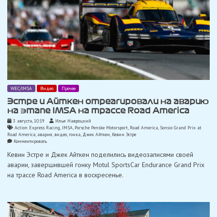
WEC/IMSA
Видео
Прочее
Эстре и Айткен отреагировали на аварию
на этапе IMSA на трассе Road America
3 августа, 10:19
Илья Навроцкий
Action Express Racing
,
IMSA
,
Porsche Penske Motorsport
,
Road America
,
Sonsio Grand Prix at
Road America
,
авария
,
видео
,
гонка
,
Джек Айткен
,
Кевин Эстре
on
Комментировать
Эстре
Кевин Эстре и Джек Айткен поделились видеозаписями своей
и
Айткен
аварии, завершившей гонку Motul SportsCar Endurance Grand Prix
отреагировали
на трассе Road America в воскресенье.
на
аварию
на
этапе
IMSA
на
трассе