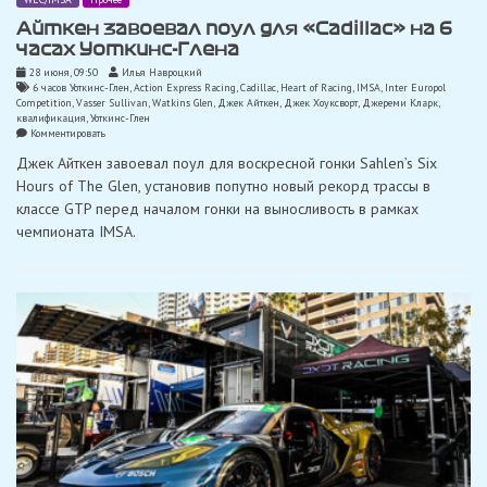
Айткен завоевал поул для «Cadillac» на 6
часах Уоткинс-Глена
28 июня, 09:50
Илья Навроцкий
6 часов Уоткинс-Глен
,
Action Express Racing
,
Cadillac
,
Heart of Racing
,
IMSA
,
Inter Europol
Competition
,
Vasser Sullivan
,
Watkins Glen
,
Джек Айткен
,
Джек Хоуксворт
,
Джереми Кларк
,
квалификация
,
Уоткинс-Глен
on
Комментировать
Айткен
Джек Айткен завоевал поул для воскресной гонки Sahlen’s Six
завоевал
поул
Hours of The Glen, установив попутно новый рекорд трассы в
для
классе GTP перед началом гонки на выносливость в рамках
«Cadillac»
на
чемпионата IMSA.
6
часах
Уоткинс-
Глена