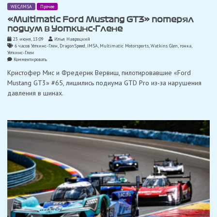
WEC/IMSA
Прочее
«Multimatic Ford Mustang GT3» потерял
подиум в Уоткинс-Глене
23 июня, 13:09
Илья Навроцкий
6 часов Уоткинс-Глен
,
DragonSpeed
,
IMSA
,
Multimatic Motorsports
,
Watkins Glen
,
гонка
,
Уоткинс-Глен
on
Комментировать
«Multimatic
Кристофер Мис и Фредерик Вервиш, пилотировавшие «Ford
Ford
Mustang
Mustang GT3» #65, лишились подиума GTD Pro из-за нарушения
GT3»
давления в шинах.
потерял
подиум
в
Уоткинс-
Глене