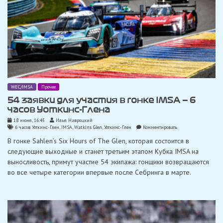
WEC/IMSA
Прочее
54 заявки для участия в гонке IMSA — 6
часов Уоткинс-Глена
18 июня, 16:45
Илья Навроцкий
on
6 часов Уоткинс-Глен
,
IMSA
,
Watkins Glen
,
Уоткинс-Глен
Комментировать
54
В гонке Sahlen’s Six Hours of The Glen, которая состоится в
заявки
для
следующие выходные и станет третьим этапом Кубка IMSA на
участия
выносливость, примут участие 54 экипажа: гонщики возвращаются
в
гонке
во все четыре категории впервые после Себринга в марте.
IMSA
—
6
часов
Уоткинс-
Глена