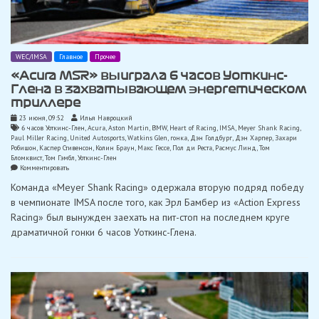
WEC/IMSA
Главное
Прочее
«Acura MSR» выиграла 6 часов Уоткинс-
Глена в захватывающем энергетическом
триллере
23 июня, 09:52
Илья Навроцкий
6 часов Уоткинс-Глен
,
Acura
,
Aston Martin
,
BMW
,
Heart of Racing
,
IMSA
,
Meyer Shank Racing
,
Paul Miller Racing
,
United Autosports
,
Watkins Glen
,
гонка
,
Дэн Голдбург
,
Дэн Харпер
,
Захари
Робишон
,
Каспер Стивенсон
,
Колин Браун
,
Макс Гессе
,
Пол ди Реста
,
Расмус Линд
,
Том
Бломквист
,
Том Гэмбл
,
Уоткинс-Глен
on
Комментировать
«Acura
Команда «Meyer Shank Racing» одержала вторую подряд победу
MSR»
выиграла
в чемпионате IMSA после того, как Эрл Бамбер из «Action Express
6
Racing» был вынужден заехать на пит-стоп на последнем круге
часов
Уоткинс-
драматичной гонки 6 часов Уоткинс-Глена.
Глена
в
захватывающем
энергетическом
триллере