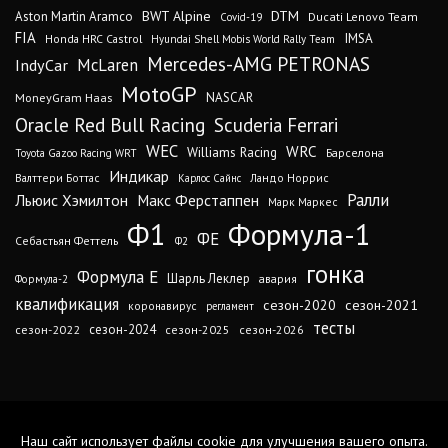
DTM
BWT Alpine
Aston Martin Aramco
Ducati Lenovo Team
Covid-19
FIA
IMSA
Honda HRC Castrol
Hyundai Shell Mobis World Rally Team
Mercedes-AMG PETRONAS
IndyCar
McLaren
MotoGP
MoneyGram Haas
NASCAR
Oracle Red Bull Racing
Scuderia Ferrari
WEC
WRC
Williams Racing
Барселона
Toyota Gazoo Racing WRT
Индикар
Валттери Боттас
Ландо Норрис
Карлос Сайнс
Ралли
Льюис Хэмилтон
Макс Ферстаппен
Марк Маркес
Ф1
Формула-1
ФЕ
Себастьян Феттель
Ф2
гонка
Формула Е
Шарль Леклер
авария
Формула-2
квалификация
сезон-2020
сезон-2021
коронавирус
регламент
тесты
сезон-2024
сезон-2022
сезон-2025
сезон-2026
Наш сайт использует файлы cookie для улучшения вашего опыта.