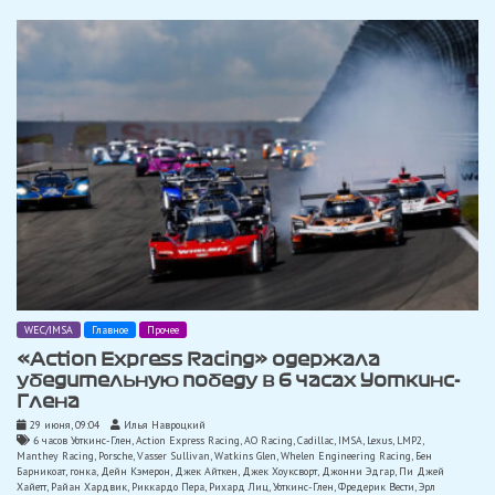
WEC/IMSA
Главное
Прочее
«Action Express Racing» одержала
убедительную победу в 6 часах Уоткинс-
Глена
29 июня, 09:04
Илья Навроцкий
6 часов Уоткинс-Глен
,
Action Express Racing
,
AO Racing
,
Cadillac
,
IMSA
,
Lexus
,
LMP2
,
Manthey Racing
,
Porsche
,
Vasser Sullivan
,
Watkins Glen
,
Whelen Engineering Racing
,
Бен
Барникоат
,
гонка
,
Дейн Кэмерон
,
Джек Айткен
,
Джек Хоуксворт
,
Джонни Эдгар
,
Пи Джей
Хайетт
,
Райан Хардвик
,
Риккардо Пера
,
Рихард Лиц
,
Уоткинс-Глен
,
Фредерик Вести
,
Эрл