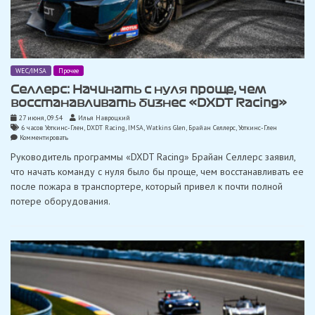
WEC/IMSA
Прочее
Селлерс: Начинать с нуля проще, чем
восстанавливать бизнес «DXDT Racing»
27 июня, 09:54
Илья Навроцкий
6 часов Уоткинс-Глен
,
DXDT Racing
,
IMSA
,
Watkins Glen
,
Брайан Селлерс
,
Уоткинс-Глен
on
Комментировать
Селлерс:
Руководитель программы «DXDT Racing» Брайан Селлерс заявил,
Начинать
с
что начать команду с нуля было бы проще, чем восстанавливать ее
нуля
после пожара в транспортере, который привел к почти полной
проще,
чем
потере оборудования.
восстанавливать
бизнес
«DXDT
Racing»