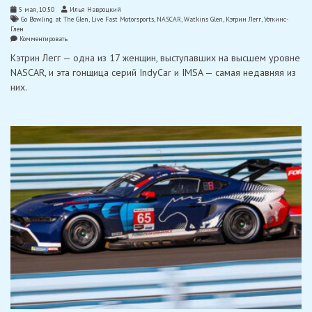
5 мая, 10:50
Илья Навроцкий
Go Bowling at The Glen
,
Live Fast Motorsports
,
NASCAR
,
Watkins Glen
,
Кэтрин Легг
,
Уоткинс-
Глен
on
Комментировать
Легг
Кэтрин Легг — одна из 17 женщин, выступавших на высшем уровне
вернется
в
NASCAR, и эта гонщица серий IndyCar и IMSA — самая недавняя из
гонки
них.
Кубка
NASCAR
на
трассе
Уоткинс-
Глен