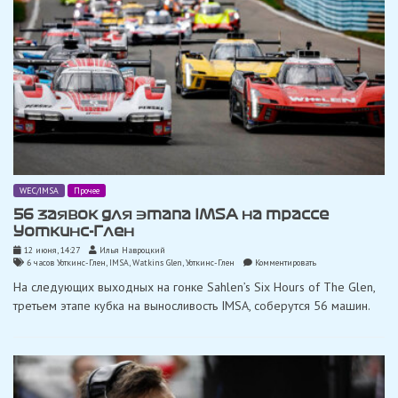
WEC/IMSA
Прочее
56 заявок для этапа IMSA на трассе
Уоткинс-Глен
12 июня, 14:27
Илья Навроцкий
on
6 часов Уоткинс-Глен
,
IMSA
,
Watkins Glen
,
Уоткинс-Глен
Комментировать
56
На следующих выходных на гонке Sahlen’s Six Hours of The Glen,
заявок
для
третьем этапе кубка на выносливость IMSA, соберутся 56 машин.
этапа
IMSA
на
трассе
Уоткинс-
Глен