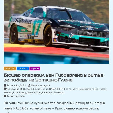
NASCAR
Главное
Прочее
Бюшер опередил ван Гисбергена в битве
за победу на Уоткинс-Глене
16 сентября, 01:35
Илья Навроцкий
Go Bowling at The Glen
,
Kaulig Racing
,
NASCAR
,
RFK Racing
,
Spire Motorsports
,
гонка
,
Карсон
Хосевар
,
Крис Бюшер
,
Уоткинс-Глен
,
Шейн ван Гисберген
on
Комментировать
Бюшер
Ни один гонщик не купил билет в следующий раунд плей-офф в
опередил
ван
гонке NASCAR в Уоткинс-Глене – Крис Бюшер толкнул себя к
Гисбергена