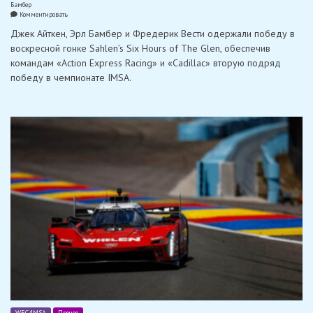
Бамбер
on
Комментировать
«Action
Джек Айткен, Эрл Бамбер и Фредерик Вести одержали победу в
Express
Racing»
воскресной гонке Sahlen’s Six Hours of The Glen, обеспечив
одержала
командам «Action Express Racing» и «Cadillac» вторую подряд
убедительную
победу
победу в чемпионате IMSA.
в
6
часах
Уоткинс-
Глена
WEC/IMSA
Прочее