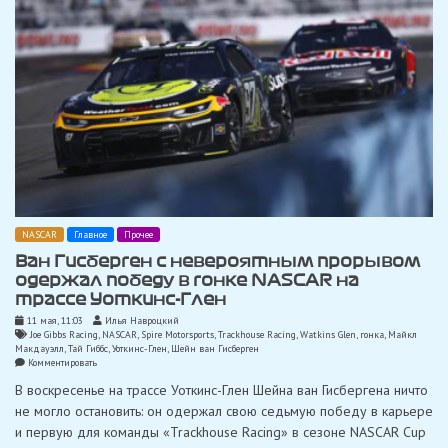
NASCAR
Главное
Прочее
Ван Гисберген с невероятным прорывом
одержал победу в гонке NASCAR на
трассе Уоткинс-Глен
11 мая, 11:03
Илья Навроцкий
Joe Gibbs Racing
,
NASCAR
,
Spire Motorsports
,
Trackhouse Racing
,
Watkins Glen
,
гонка
,
Майкл
Макдауэлл
,
Тай Гиббс
,
Уоткинс-Глен
,
Шейн ван Гисберген
on
Комментировать
Ван
В воскресенье на трассе Уоткинс-Глен Шейна ван Гисбергена ничто
Гисберген
с
не могло остановить: он одержал свою седьмую победу в карьере
невероятным
и первую для команды «Trackhouse Racing» в сезоне NASCAR Cup
прорывом
одержал