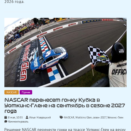
2026 года.
победу
в
гонке
NASCAR
на
трассе
Уоткинс-
Глен
NASCAR
Прочее
NASCAR перенесет гонку Кубка в
Уоткинс-Глене на сентябрь в сезоне 2027
года
8 мая, 10:55
Илья Навроцкий
NASCAR
,
Watkins Glen
,
сезон-2027
,
Уоткинс-Глен
on
Комментировать
NASCAR
Решение NASCAR перенести гонки на трассе Уоткинс-Глен на весну
перенесет