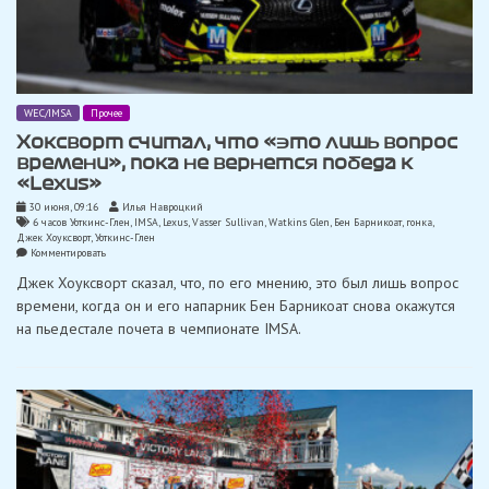
WEC/IMSA
Прочее
Хоксворт считал, что «это лишь вопрос
времени», пока не вернется победа к
«Lexus»
30 июня, 09:16
Илья Навроцкий
6 часов Уоткинс-Глен
,
IMSA
,
Lexus
,
Vasser Sullivan
,
Watkins Glen
,
Бен Барникоат
,
гонка
,
Джек Хоуксворт
,
Уоткинс-Глен
on
Комментировать
Хоксворт
Джек Хоуксворт сказал, что, по его мнению, это был лишь вопрос
считал,
что
времени, когда он и его напарник Бен Барникоат снова окажутся
«это
на пьедестале почета в чемпионате IMSA.
лишь
вопрос
времени»,
пока
не
вернется
победа
к
«Lexus»