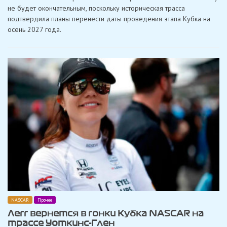
гонку
не будет окончательным, поскольку историческая трасса
Кубка
подтвердила планы перенести даты проведения этапа Кубка на
в
Уоткинс-
осень 2027 года.
Глене
на
сентябрь
в
сезоне
2027
года
NASCAR
Прочее
Легг вернется в гонки Кубка NASCAR на
трассе Уоткинс-Глен