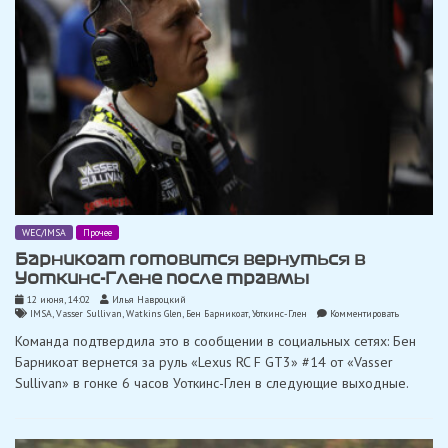
WEC/IMSA
Прочее
Барникоат готовится вернуться в
Уоткинс-Глене после травмы
12 июня, 14:02
Илья Навроцкий
on
IMSA
,
Vasser Sullivan
,
Watkins Glen
,
Бен Барникоат
,
Уоткинс-Глен
Комментировать
Барникоат
Команда подтвердила это в сообщении в социальных сетях: Бен
готовится
вернуться
Барникоат вернется за руль «Lexus RC F GT3» #14 от «Vasser
в
Sullivan» в гонке 6 часов Уоткинс-Глен в следующие выходные.
Уоткинс-
Глене
после
травмы