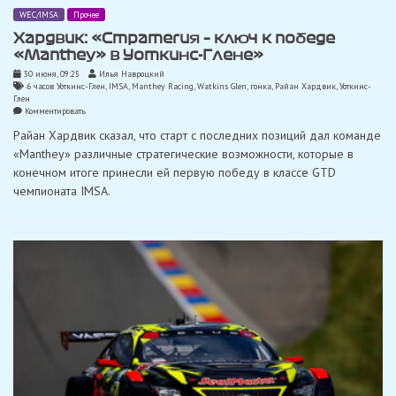
WEC/IMSA
Прочее
Хардвик: «Стратегия – ключ к победе
«Manthey» в Уоткинс-Глене»
30 июня, 09:25
Илья Навроцкий
6 часов Уоткинс-Глен
,
IMSA
,
Manthey Racing
,
Watkins Glen
,
гонка
,
Райан Хардвик
,
Уоткинс-
Глен
on
Комментировать
Хардвик:
Райан Хардвик сказал, что старт с последних позиций дал команде
«Стратегия
–
«Manthey» различные стратегические возможности, которые в
ключ
конечном итоге принесли ей первую победу в классе GTD
к
победе
чемпионата IMSA.
«Manthey»
в
Уоткинс-
Глене»