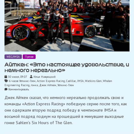
WEC/IMSA
Прочее
Айткен: «Это настоящее удовольствие, и
немного нереально»
30 июня, 09:07
Илья Навроцкий
6 часов Уоткинс-Глен
,
Action Express Racing
,
Cadillac
,
IMSA
,
Watkins Glen
,
Whelen
Engineering Racing
,
гонка
,
Джек Айткен
,
Уоткинс-Глен
on
Комментировать
Айткен:
Джек Айткен сказал, что немного нереально продолжать свою и
«Это
настоящее
команды «Action Express Racing» победную серию после того, как
удовольствие,
они одержали вторую подряд победу в чемпионате IMSA и
и
немного
восьмой подряд подиум на прошедшей в минувшие выходные
нереально»
гонке Sahlen’s Six Hours of The Glen.