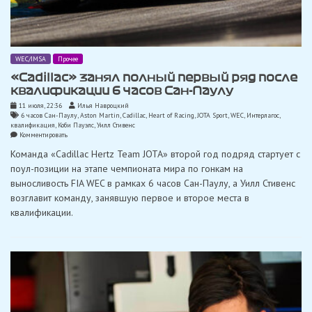
WEC/IMSA
Прочее
«Cadillac» занял полный первый ряд после
квалификации 6 часов Сан-Паулу
11 июля, 22:36
Илья Навроцкий
6 часов Сан-Паулу
,
Aston Martin
,
Cadillac
,
Heart of Racing
,
JOTA Sport
,
WEC
,
Интерлагос
,
квалификация
,
Коби Пауэлс
,
Уилл Стивенс
on
Комментировать
«Cadillac»
Команда «Cadillac Hertz Team JOTA» второй год подряд стартует с
занял
полный
поул-позиции на этапе чемпионата мира по гонкам на
первый
выносливость FIA WEC в рамках 6 часов Сан-Паулу, а Уилл Стивенс
ряд
после
возглавит команду, занявшую первое и второе места в
квалификации
квалификации.
6
часов
Сан-
Паулу