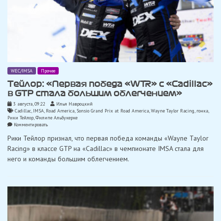
WEC/IMSA
Прочее
Тейлор: «Первая победа «WTR» с «Cadillac»
в GTP стала большим облегчением»
3 августа, 09:22
Илья Навроцкий
Cadillac
,
IMSA
,
Road America
,
Sonsio Grand Prix at Road America
,
Wayne Taylor Racing
,
гонка
,
Рики Тейлор
,
Филипе Альбукерке
on
Комментировать
Тейлор:
Рики Тейлор признал, что первая победа команды «Wayne Taylor
«Первая
победа
Racing» в классе GTP на «Cadillac» в чемпионате IMSA стала для
«WTR»
него и команды большим облегчением.
с
«Cadillac»
в
GTP
стала
большим
облегчением»