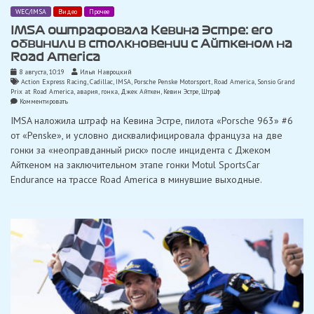
WEC/IMSA
Видео
Прочее
IMSA оштрафовала Кевина Эстре: его
обвинили в столкновении с Айткеном на
Road America
8 августа, 10:19
Илья Навроцкий
Action Express Racing
,
Cadillac
,
IMSA
,
Porsche Penske Motorsport
,
Road America
,
Sonsio Grand
Prix at Road America
,
авария
,
гонка
,
Джек Айткен
,
Кевин Эстре
,
Штраф
on
Комментировать
IMSA
IMSA наложила штраф на Кевина Эстре, пилота «Porsche 963» #6
оштрафовала
Кевина
от «Penske», и условно дисквалифицировала француза на две
Эстре:
гонки за «неоправданный риск» после инцидента с Джеком
его
обвинили
Айткеном на заключительном этапе гонки Motul SportsCar
в
Endurance на трассе Road America в минувшие выходные.
столкновении
с
Айткеном
на
Road
America