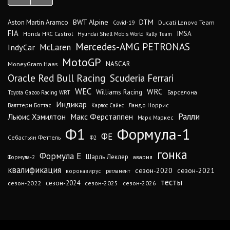
DTM
BWT Alpine
Aston Martin Aramco
Ducati Lenovo Team
Covid-19
FIA
IMSA
Honda HRC Castrol
Hyundai Shell Mobis World Rally Team
Mercedes-AMG PETRONAS
IndyCar
McLaren
MotoGP
MoneyGram Haas
NASCAR
Oracle Red Bull Racing
Scuderia Ferrari
WEC
WRC
Williams Racing
Барселона
Toyota Gazoo Racing WRT
Индикар
Валттери Боттас
Ландо Норрис
Карлос Сайнс
Ралли
Льюис Хэмилтон
Макс Ферстаппен
Марк Маркес
Ф1
Формула-1
ФЕ
Себастьян Феттель
Ф2
гонка
Формула Е
Шарль Леклер
авария
Формула-2
квалификация
сезон-2020
сезон-2021
коронавирус
регламент
тесты
сезон-2024
сезон-2022
сезон-2025
сезон-2026