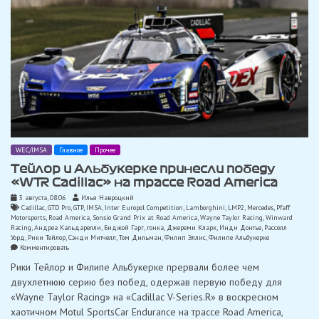
WEC/IMSA
Главное
Прочее
Тейлор и Альбукерке принесли победу
«WTR Cadillac» на трассе Road America
3 августа, 08:06
Илья Навроцкий
Cadillac
,
GTD Pro
,
GTP
,
IMSA
,
Inter Europol Competition
,
Lamborghini
,
LMP2
,
Mercedes
,
Pfaff
Motorsports
,
Road America
,
Sonsio Grand Prix at Road America
,
Wayne Taylor Racing
,
Winward
Racing
,
Андреа Кальдарелли
,
Биджой Гарг
,
гонка
,
Джереми Кларк
,
Инди Донтье
,
Расселл
Уорд
,
Рики Тейлор
,
Сэнди Митчелл
,
Том Дильман
,
Филип Эллис
,
Филипе Альбукерке
on
Комментировать
Тейлор
Рики Тейлор и Филипе Альбукерке прервали более чем
и
Альбукерке
двухлетнюю серию без побед, одержав первую победу для
принесли
«Wayne Taylor Racing» на «Cadillac V-Series.R» в воскресном
победу
«WTR
хаотичном Motul SportsCar Endurance на трассе Road America,
Cadillac»