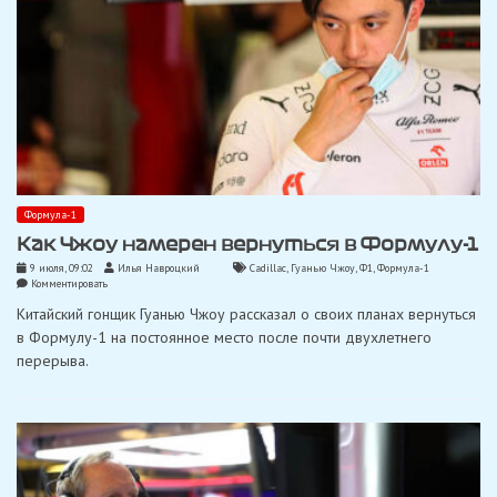
Формула-1
Как Чжоу намерен вернуться в Формулу-1
9 июля, 09:02
Илья Навроцкий
Cadillac
,
Гуанью Чжоу
,
Ф1
,
Формула-1
on
Комментировать
Как
Китайский гонщик Гуанью Чжоу рассказал о своих планах вернуться
Чжоу
намерен
в Формулу-1 на постоянное место после почти двухлетнего
вернуться
перерыва.
в
Формулу-1