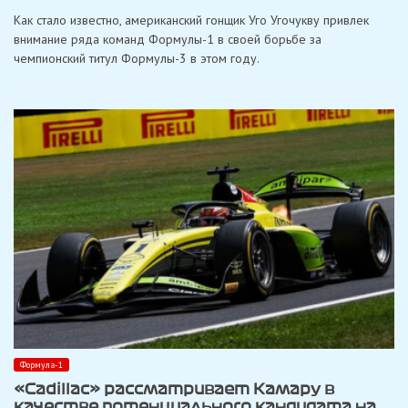
Угочукву
Как стало известно, американский гонщик Уго Угочукву привлек
привлекает
интерес
внимание ряда команд Формулы-1 в своей борьбе за
в
чемпионский титул Формулы-3 в этом году.
паддоке
Формулы-1
Формула-1
«Cadillac» рассматривает Камару в
качестве потенциального кандидата на