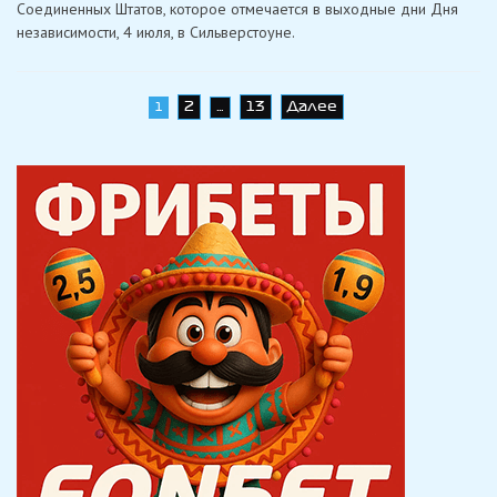
Сильверстоуна
Соединенных Штатов, которое отмечается в выходные дни Дня
независимости, 4 июля, в Сильверстоуне.
Навигация
2
13
Далее
1
…
по
записям