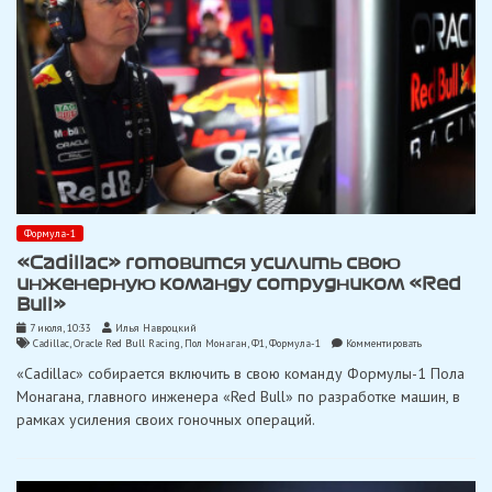
Формула-1
«Cadillac» готовится усилить свою
инженерную команду сотрудником «Red
Bull»
7 июля, 10:33
Илья Навроцкий
on
Cadillac
,
Oracle Red Bull Racing
,
Пол Монаган
,
Ф1
,
Формула-1
Комментировать
«Cadillac»
«Cadillac» собирается включить в свою команду Формулы-1 Пола
готовится
усилить
Монагана, главного инженера «Red Bull» по разработке машин, в
свою
рамках усиления своих гоночных операций.
инженерную
команду
сотрудником
«Red
Bull»