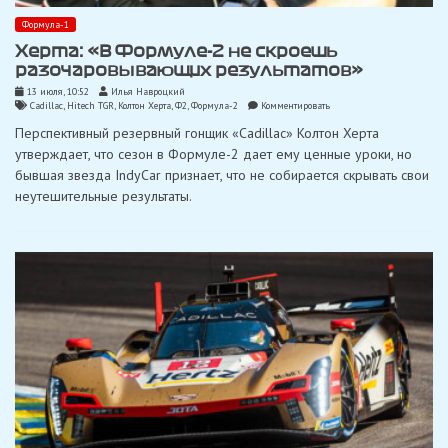
Формула-1
Херта: «В Формуле-2 не скроешь
разочаровывающих результатов»
13 июля, 10:52
Илья Навроцкий
on
Cadillac
,
Hitech TGR
,
Колтон Херта
,
Ф2
,
Формула-2
Комментировать
Херта:
Перспективный резервный гонщик «Cadillac» Колтон Херта
«В
Формуле-2
утверждает, что сезон в Формуле-2 дает ему ценные уроки, но
не
бывшая звезда IndyCar признает, что не собирается скрывать свои
скроешь
разочаровывающих
неутешительные результаты.
результатов»