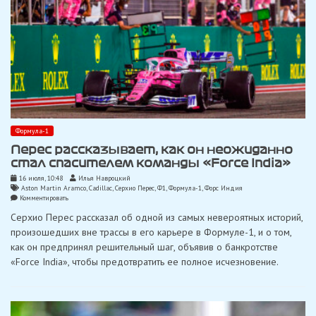
Формула-1
Перес рассказывает, как он неожиданно
стал спасителем команды «Force India»
16 июля, 10:48
Илья Навроцкий
Aston Martin Aramco
,
Cadillac
,
Серхио Перес
,
Ф1
,
Формула-1
,
Форс Индия
on
Комментировать
Перес
Серхио Перес рассказал об одной из самых невероятных историй,
рассказывает,
как
произошедших вне трассы в его карьере в Формуле-1, и о том,
он
как он предпринял решительный шаг, объявив о банкротстве
неожиданно
стал
«Force India», чтобы предотвратить ее полное исчезновение.
спасителем
команды
«Force
India»