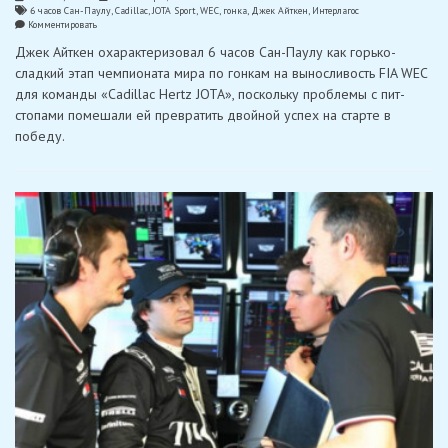
6 часов Сан-Паулу
,
Cadillac
,
JOTA Sport
,
WEC
,
гонка
,
Джек Айткен
,
Интерлагос
on
Комментировать
Айткен:
Джек Айткен охарактеризовал 6 часов Сан-Паулу как горько-
«Выходные
в
сладкий этап чемпионата мира по гонкам на выносливость FIA WEC
Сан-
для команды «Cadillac Hertz JOTA», поскольку проблемы с пит-
Паулу
для
стопами помешали ей превратить двойной успех на старте в
«Cadillac
победу.
от
JOTA»
получились
горько-
сладкими»