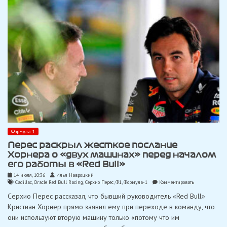
Формула-1
Перес раскрыл жесткое послание
Хорнера о «двух машинах» перед началом
его работы в «Red Bull»
14 июля, 10:36
Илья Навроцкий
on
Cadillac
,
Oracle Red Bull Racing
,
Серхио Перес
,
Ф1
,
Формула-1
Комментировать
Перес
Серхио Перес рассказал, что бывший руководитель «Red Bull»
раскрыл
жесткое
Кристиан Хорнер прямо заявил ему при переходе в команду, что
послание
они используют вторую машину только «потому что им
Хорнера
о