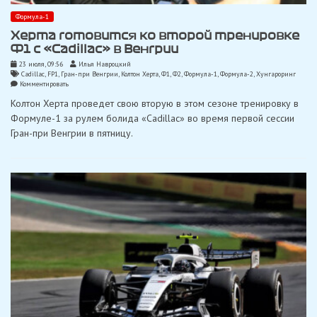
Формула-1
Херта готовится ко второй тренировке
Ф1 с «Cadillac» в Венгрии
23 июля, 09:56
Илья Навроцкий
Cadillac
,
FP1
,
Гран-при Венгрии
,
Колтон Херта
,
Ф1
,
Ф2
,
Формула-1
,
Формула-2
,
Хунгароринг
on
Комментировать
Херта
Колтон Херта проведет свою вторую в этом сезоне тренировку в
готовится
ко
Формуле-1 за рулем болида «Cadillac» во время первой сессии
второй
Гран-при Венгрии в пятницу.
тренировке
Ф1
с
«Cadillac»
в
Венгрии