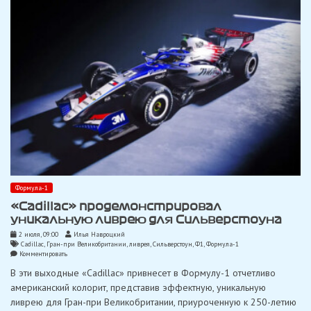
Формула-1
«Cadillac» продемонстрировал
уникальную ливрею для Сильверстоуна
2 июля, 09:00
Илья Навроцкий
Cadillac
,
Гран-при Великобритании
,
ливрея
,
Сильверстоун
,
Ф1
,
Формула-1
on
Комментировать
«Cadillac»
В эти выходные «Cadillac» привнесет в Формулу-1 отчетливо
продемонстрировал
уникальную
американский колорит, представив эффектную, уникальную
ливрею
ливрею для Гран-при Великобритании, приуроченную к 250-летию
для