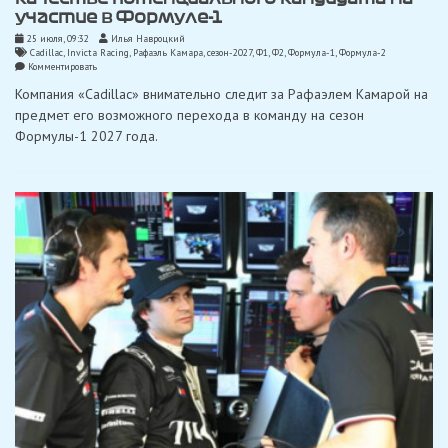
участие в Формуле-1
25 июля, 09:32
Илья Навроцкий
Cadillac
,
Invicta Racing
,
Рафаэль Камара
,
сезон-2027
,
Ф1
,
Ф2
,
Формула-1
,
Формула-2
on
Комментировать
«Cadillac»
Компания «Cadillac» внимательно следит за Рафаэлем Камарой на
рассматривает
Камару
предмет его возможного перехода в команду на сезон
в
Формулы-1 2027 года.
качестве
потенциального
кандидата
на
участие
в
Формуле-1