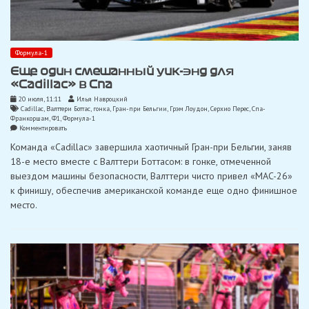
Формула-1
Еще один смешанный уик-энд для
«Cadillac» в Спа
20 июля, 11:11
Илья Навроцкий
Cadillac
,
Валттери Боттас
,
гонка
,
Гран-при Бельгии
,
Грэм Лоудон
,
Серхио Перес
,
Спа-
Франкоршам
,
Ф1
,
Формула-1
on
Комментировать
Еще
Команда «Cadillac» завершила хаотичный Гран-при Бельгии, заняв
один
смешанный
18-е место вместе с Валттери Боттасом: в гонке, отмеченной
уик-
выездом машины безопасности, Валттери чисто привел «MAC-26»
энд
для
к финишу, обеспечив американской команде еще одно финишное
«Cadillac»
место.
в
Спа