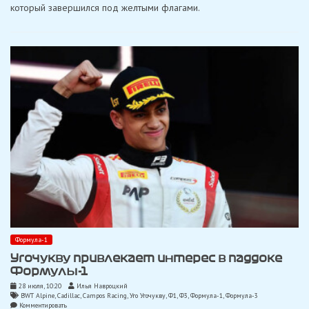
который завершился под желтыми флагами.
на
трассе
Road
America
Формула-1
Угочукву привлекает интерес в паддоке
Формулы-1
28 июля, 10:20
Илья Навроцкий
BWT Alpine
,
Cadillac
,
Campos Racing
,
Уго Угочукву
,
Ф1
,
Ф3
,
Формула-1
,
Формула-3
on
Комментировать