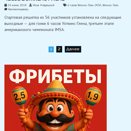
14 июня, 10:18
Илья Навроцкий
6 часов Уоткинс-Глен
,
IMSA
,
Уоткинс-Глен
on
Комментировать
IMSA
Стартовая решетка из 56 участников установлена ​​на следующие
зарегистрировала
56
выходные — для гонки 6 часов Уоткинс-Глена, третьем этапе
заявок
американского чемпионата IMSA.
для
6
часов
Уоткинс-
Глена
Навигация
2
Далее
1
по
записям