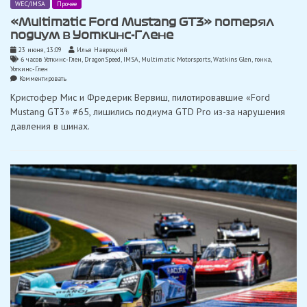
WEC/IMSA
Прочее
«Multimatic Ford Mustang GT3» потерял
подиум в Уоткинс-Глене
23 июня, 13:09
Илья Навроцкий
6 часов Уоткинс-Глен
,
DragonSpeed
,
IMSA
,
Multimatic Motorsports
,
Watkins Glen
,
гонка
,
Уоткинс-Глен
on
Комментировать
«Multimatic
Кристофер Мис и Фредерик Вервиш, пилотировавшие «Ford
Ford
Mustang
Mustang GT3» #65, лишились подиума GTD Pro из-за нарушения
GT3»
давления в шинах.
потерял
подиум
в
Уоткинс-
Глене