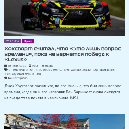
WEC/IMSA
Прочее
Хоксворт считал, что «это лишь вопрос
времени», пока не вернется победа к
«Lexus»
30 июня, 09:16
Илья Навроцкий
6 часов Уоткинс-Глен
,
IMSA
,
Lexus
,
Vasser Sullivan
,
Watkins Glen
,
Бен Барникоат
,
гонка
,
Джек Хоуксворт
,
Уоткинс-Глен
on
Комментировать
Хоксворт
Джек Хоуксворт сказал, что, по его мнению, это был лишь вопрос
считал,
что
времени, когда он и его напарник Бен Барникоат снова окажутся
«это
на пьедестале почета в чемпионате IMSA.
лишь
вопрос
времени»,
пока
не
вернется
победа
к