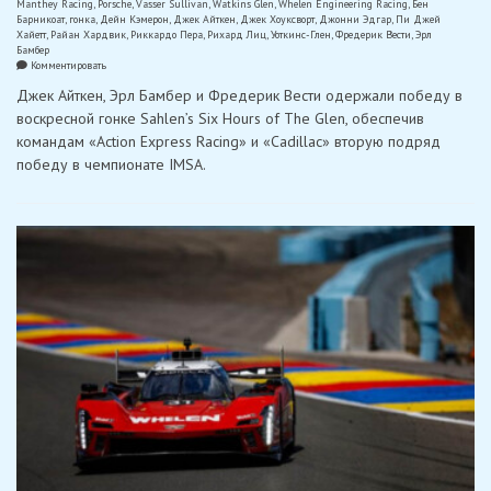
Manthey Racing
,
Porsche
,
Vasser Sullivan
,
Watkins Glen
,
Whelen Engineering Racing
,
Бен
Барникоат
,
гонка
,
Дейн Кэмерон
,
Джек Айткен
,
Джек Хоуксворт
,
Джонни Эдгар
,
Пи Джей
Хайетт
,
Райан Хардвик
,
Риккардо Пера
,
Рихард Лиц
,
Уоткинс-Глен
,
Фредерик Вести
,
Эрл
Бамбер
on
Комментировать
«Action
Джек Айткен, Эрл Бамбер и Фредерик Вести одержали победу в
Express
Racing»
воскресной гонке Sahlen’s Six Hours of The Glen, обеспечив
одержала
командам «Action Express Racing» и «Cadillac» вторую подряд
убедительную
победу
победу в чемпионате IMSA.
в
6
часах
Уоткинс-
Глена