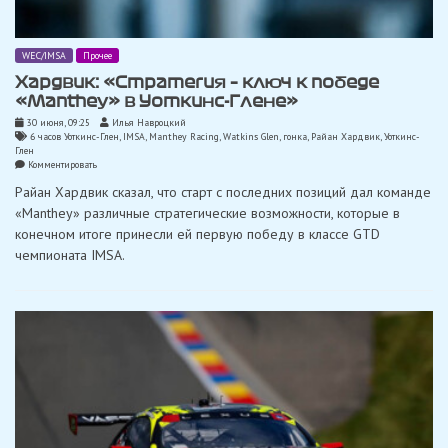
WEC/IMSA
Прочее
Хардвик: «Стратегия – ключ к победе
«Manthey» в Уоткинс-Глене»
30 июня, 09:25
Илья Навроцкий
6 часов Уоткинс-Глен
,
IMSA
,
Manthey Racing
,
Watkins Glen
,
гонка
,
Райан Хардвик
,
Уоткинс-
Глен
on
Комментировать
Хардвик:
Райан Хардвик сказал, что старт с последних позиций дал команде
«Стратегия
–
«Manthey» различные стратегические возможности, которые в
ключ
конечном итоге принесли ей первую победу в классе GTD
к
победе
чемпионата IMSA.
«Manthey»
в
Уоткинс-
Глене»