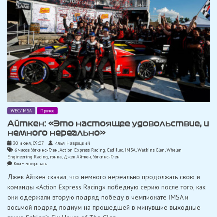
«Lexus»
WEC/IMSA
Прочее
Айткен: «Это настоящее удовольствие, и
немного нереально»
30 июня, 09:07
Илья Навроцкий
6 часов Уоткинс-Глен
,
Action Express Racing
,
Cadillac
,
IMSA
,
Watkins Glen
,
Whelen
Engineering Racing
,
гонка
,
Джек Айткен
,
Уоткинс-Глен
on
Комментировать
Айткен:
Джек Айткен сказал, что немного нереально продолжать свою и
«Это
настоящее
команды «Action Express Racing» победную серию после того, как
удовольствие,
они одержали вторую подряд победу в чемпионате IMSA и
и
немного
восьмой подряд подиум на прошедшей в минувшие выходные
нереально»