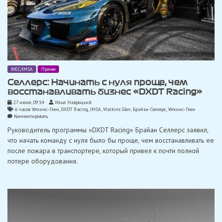
WEC/IMSA
Прочее
Селлерс: Начинать с нуля проще, чем
восстанавливать бизнес «DXDT Racing»
27 июня, 09:54
Илья Навроцкий
6 часов Уоткинс-Глен
,
DXDT Racing
,
IMSA
,
Watkins Glen
,
Брайан Селлерс
,
Уоткинс-Глен
on
Комментировать
Селлерс:
Руководитель программы «DXDT Racing» Брайан Селлерс заявил,
Начинать
с
что начать команду с нуля было бы проще, чем восстанавливать ее
нуля
после пожара в транспортере, который привел к почти полной
проще,
чем
потере оборудования.
восстанавливать
бизнес
«DXDT
Racing»