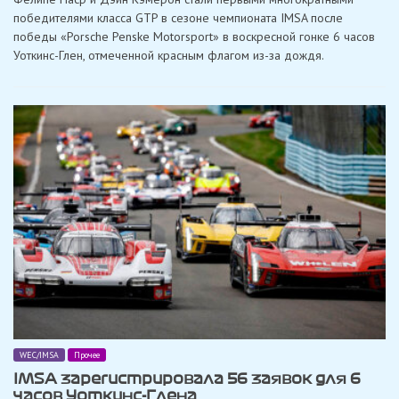
Кэмерон
победителями класса GTP в сезоне чемпионата IMSA после
принесли
победы «Porsche Penske Motorsport» в воскресной гонке 6 часов
победу
«Porsche»
Уоткинс-Глен, отмеченной красным флагом из-за дождя.
под
красным
флагом
в
Уоткинс-
Глене
WEC/IMSA
Прочее
IMSA зарегистрировала 56 заявок для 6
часов Уоткинс-Глена