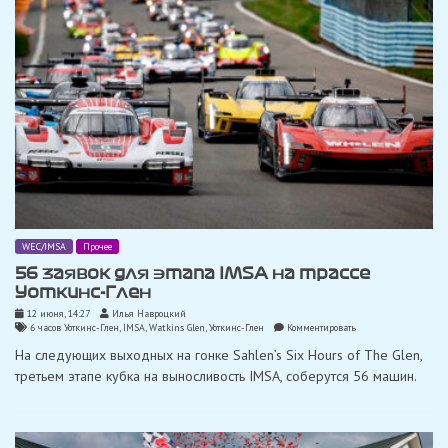
WEC/IMSA
Прочее
56 заявок для этапа IMSA на трассе
Уоткинс-Глен
12 июня, 14:27
Илья Навроцкий
on
6 часов Уоткинс-Глен
,
IMSA
,
Watkins Glen
,
Уоткинс-Глен
Комментировать
56
На следующих выходных на гонке Sahlen’s Six Hours of The Glen,
заявок
для
третьем этапе кубка на выносливость IMSA, соберутся 56 машин.
этапа
IMSA
на
трассе
Уоткинс-