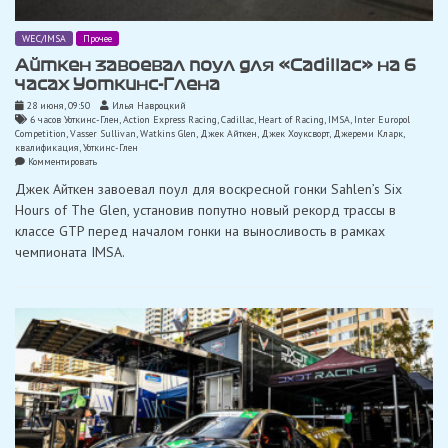
WEC/IMSA
Прочее
Айткен завоевал поул для «Cadillac» на 6
часах Уоткинс-Глена
28 июня, 09:50
Илья Навроцкий
6 часов Уоткинс-Глен
,
Action Express Racing
,
Cadillac
,
Heart of Racing
,
IMSA
,
Inter Europol
Competition
,
Vasser Sullivan
,
Watkins Glen
,
Джек Айткен
,
Джек Хоуксворт
,
Джереми Кларк
,
квалификация
,
Уоткинс-Глен
on
Комментировать
Айткен
Джек Айткен завоевал поул для воскресной гонки Sahlen’s Six
завоевал
поул
Hours of The Glen, установив попутно новый рекорд трассы в
для
классе GTP перед началом гонки на выносливость в рамках
«Cadillac»
на
чемпионата IMSA.
6
часах
Уоткинс-
Глена