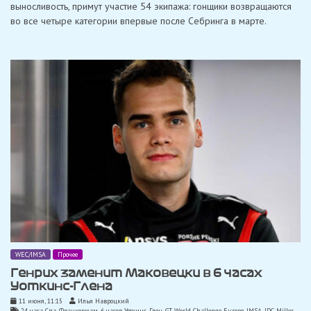
выносливость, примут участие 54 экипажа: гонщики возвращаются
в
гонке
во все четыре категории впервые после Себринга в марте.
IMSA
—
6
часов
Уоткинс-
Глена
WEC/IMSA
Прочее
Генрих заменит Маковецки в 6 часах
Уоткинс-Глена
11 июня, 11:15
Илья Навроцкий
24 часа Спа-Франкоршам
,
6 часов Уоткинс-Глен
,
GT World Challenge Europe
,
IMSA
,
JDC-Miller