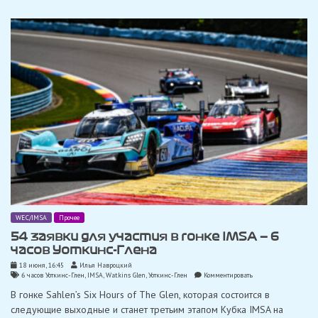
в
IMSA
для
участия
в
6
часах
Уоткинс-
Глена
WEC/IMSA
Прочее
54 заявки для участия в гонке IMSA — 6
часов Уоткинс-Глена
18 июня, 16:45
Илья Навроцкий
on
6 часов Уоткинс-Глен
,
IMSA
,
Watkins Glen
,
Уоткинс-Глен
Комментировать
54
В гонке Sahlen’s Six Hours of The Glen, которая состоится в
заявки
для
следующие выходные и станет третьим этапом Кубка IMSA на
участия