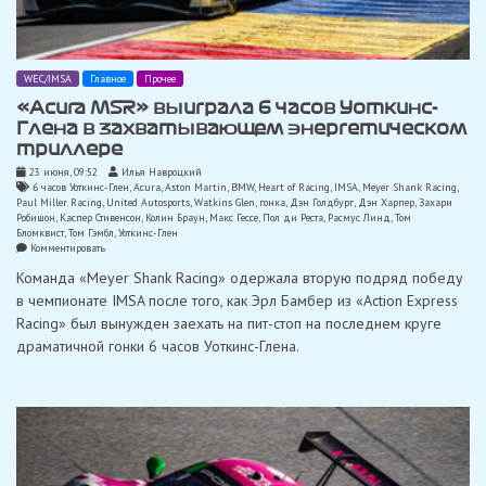
WEC/IMSA
Главное
Прочее
«Acura MSR» выиграла 6 часов Уоткинс-
Глена в захватывающем энергетическом
триллере
23 июня, 09:52
Илья Навроцкий
6 часов Уоткинс-Глен
,
Acura
,
Aston Martin
,
BMW
,
Heart of Racing
,
IMSA
,
Meyer Shank Racing
,
Paul Miller Racing
,
United Autosports
,
Watkins Glen
,
гонка
,
Дэн Голдбург
,
Дэн Харпер
,
Захари
Робишон
,
Каспер Стивенсон
,
Колин Браун
,
Макс Гессе
,
Пол ди Реста
,
Расмус Линд
,
Том
Бломквист
,
Том Гэмбл
,
Уоткинс-Глен
on
Комментировать
«Acura
Команда «Meyer Shank Racing» одержала вторую подряд победу
MSR»
выиграла
в чемпионате IMSA после того, как Эрл Бамбер из «Action Express
6
Racing» был вынужден заехать на пит-стоп на последнем круге
часов
Уоткинс-
драматичной гонки 6 часов Уоткинс-Глена.
Глена
в
захватывающем
энергетическом
триллере