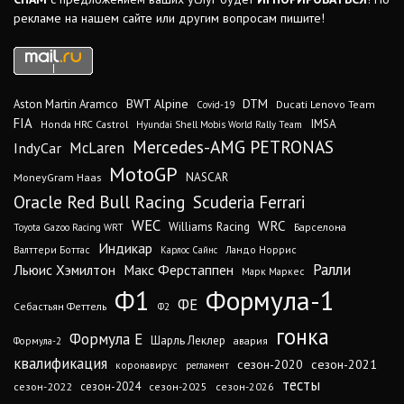
рекламе на нашем сайте или другим вопросам пишите!
DTM
BWT Alpine
Aston Martin Aramco
Ducati Lenovo Team
Covid-19
FIA
IMSA
Honda HRC Castrol
Hyundai Shell Mobis World Rally Team
Mercedes-AMG PETRONAS
IndyCar
McLaren
MotoGP
MoneyGram Haas
NASCAR
Oracle Red Bull Racing
Scuderia Ferrari
WEC
WRC
Williams Racing
Барселона
Toyota Gazoo Racing WRT
Индикар
Валттери Боттас
Ландо Норрис
Карлос Сайнс
Ралли
Льюис Хэмилтон
Макс Ферстаппен
Марк Маркес
Ф1
Формула-1
ФЕ
Себастьян Феттель
Ф2
гонка
Формула Е
Шарль Леклер
авария
Формула-2
квалификация
сезон-2020
сезон-2021
коронавирус
регламент
тесты
сезон-2024
сезон-2022
сезон-2025
сезон-2026