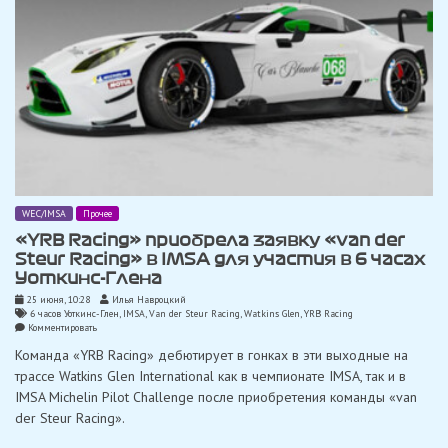
WEC/IMSA
Прочее
«YRB Racing» приобрела заявку «van der
Steur Racing» в IMSA для участия в 6 часах
Уоткинс-Глена
25 июня, 10:28
Илья Навроцкий
6 часов Уоткинс-Глен
,
IMSA
,
Van der Steur Racing
,
Watkins Glen
,
YRB Racing
on
Комментировать
«YRB
Команда «YRB Racing» дебютирует в гонках в эти выходные на
Racing»
приобрела
трассе Watkins Glen International как в чемпионате IMSA, так и в
заявку
IMSA Michelin Pilot Challenge после приобретения команды «van
«van
der
der Steur Racing».
Steur
Racing»