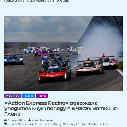
гонке Sahlen’s Six Hours of The Glen.
WEC/IMSA
Главное
Прочее
«Action Express Racing» одержала
убедительную победу в 6 часах Уоткинс-
Глена
29 июня, 09:04
Илья Навроцкий
6 часов Уоткинс-Глен
,
Action Express Racing
,
AO Racing
,
Cadillac
,
IMSA
,
Lexus
,
LMP2
,