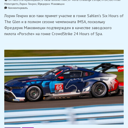
Motorsports
,
Лорин Генрих
,
Фредерик Маковецки
on
Комментировать
Генрих
Лорин Генрих все-таки примет участие в гонке Sahlen’s Six Hours of
заменит
Маковецки
The Glen и в полном сезоне чемпионата IMSA, поскольку
в
Фредерик Маковиецки подтвержден в качестве заводского
6
часах
пилота «Porsche» на гонке CrowdStrike 24 Hours of Spa.
Уоткинс-
Глена