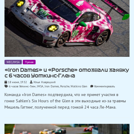
WEC/IMSA
Прочее
«Iron Dames» и «Porsche» отозвали заявку
с 6 часов Уоткинс-Глена
18 июня, 19:32
Илья Навроцкий
on
6 часов Уоткинс-Глен
,
IMSA
,
Iron Dames
,
Porsche
,
Watkins Glen
Комментировать
«Iron
Команда «Iron Dames» подтвердила, что не примет участия в
Dames»
и
гонке Sahlen’s Six Hours of the Glen в эти выходные из-за травмы
«Porsche»
Мишель Гаттинг, полученной перед гонкой 24 часа Ле-Мана.
отозвали
заявку
с
6
часов
Уоткинс-
Глена