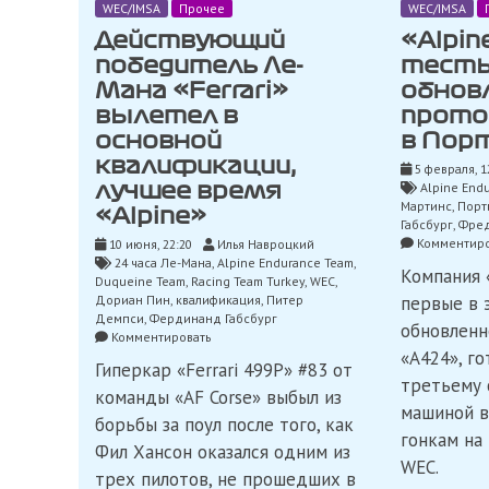
WEC/IMSA
Прочее
WEC/IMSA
Действующий
«Alpin
победитель Ле-
тест
Мана «Ferrari»
обнов
вылетел в
прото
основной
в Пор
квалификации,
5 февраля, 1
Alpine End
лучшее время
Мартинс
,
Порт
«Alpine»
Габсбург
,
Фред
Комментиро
10 июня, 22:20
Илья Навроцкий
24 часа Ле-Мана
,
Alpine Endurance Team
,
Компания 
Duqueine Team
,
Racing Team Turkey
,
WEC
,
Дориан Пин
,
квалификация
,
Питер
первые в 
Демпси
,
Фердинанд Габсбург
обновленн
on
Комментировать
Действующий
«A424», го
Гиперкар «Ferrari 499P» #83 от
победитель
третьему 
Ле-
команды «AF Corse» выбыл из
машиной в
Мана
борьбы за поул после того, как
«Ferrari»
гонкам на
вылетел
Фил Хансон оказался одним из
WEC.
в
трех пилотов, не прошедших в
основной