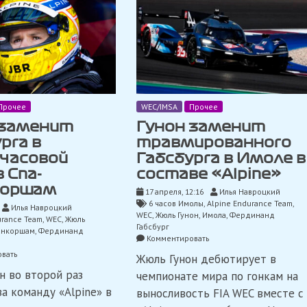
Прочее
WEC/IMSA
Прочее
 заменит
Гунон заменит
рга в
травмированного
часовой
Габсбурга в Имоле в
в Спа-
составе «Alpine»
коршам
17 апреля, 12:16
Илья Навроцкий
6 часов Имолы
,
Alpine Endurance Team
,
Илья Навроцкий
WEC
,
Жюль Гунон
,
Имола
,
Фердинанд
urance Team
,
WEC
,
Жюль
Габсбург
анкоршам
,
Фердинанд
on
Комментировать
Гунон
on
вать
Жюль Гунон дебютирует в
заменит
Гунон
н во второй раз
травмированного
чемпионате мира по гонкам на
заменит
Габсбурга
Габсбурга
за команду «Alpine» в
выносливость FIA WEC вместе с
в
в