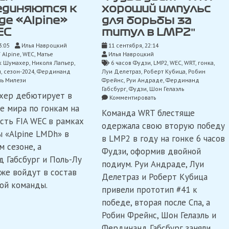
единяются к
хороший импульс
е «Alpine»
для борьбы за
EC
титул в LMP2″
3:05
Илья Навроцкий
11 сентября, 22:14
 Alpine
,
WEC
,
Матье
Илья Навроцкий
к Шумахер
,
Николя Лапьер
,
6 часов Фудзи
,
LMP2
,
WEC
,
WRT
,
гонка
,
н
,
сезон-2024
,
Фердинанд
Луи Делетраз
,
Роберт Кубица
,
Робин
ь Милези
Фрейнс
,
Руи Андраде
,
Фердинанд
Габсбург
,
Фудзи
,
Шон Гелаэль
хер дебютирует в
on
Комментировать
Кубица:
е мира по гонкам на
Команда WRT блестяще
«Победа
сть FIA WEC в рамках
в
одержала свою вторую победу
Фудзи
 «Alpine LMDh» в
в LMP2 в году на гонке 6 часов
дает
 сезоне, а
«WRT»
Фудзи, оформив двойной
 Габсбург и Поль-Лу
хороший
подиум. Руи Андраде, Луи
импульс
же войдут в состав
Делетраз и Роберт Кубица
для
ой команды.
борьбы
привели прототип #41 к
за
победе, вторая после Спа, а
титул
в
Робин Фрейнс, Шон Гелаэль и
LMP2″
Фердинанд Габсбург заняли