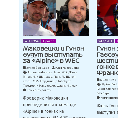
WEC/IMSA
Прочее
WEC/IMSA
Маковецки и Гунон
Гунон
будут выступать
Габсбу
за «Alpine» в WEC
шести
гонке 
29 ноября, 11:36
Илья Навроцкий
Alpine Endurance Team
,
WEC
,
Жюль
Фран
Гунон
,
Мик Шумахер
,
Поль-Лу Шатен
,
6 мая, 12:53
сезон-2025
,
Фердинанд Габсбург
,
Alpine End
Фредерик Маковецки
,
Шарль Милези
Гунон
,
Спа-Фр
on
Комментировать
Габсбург
Маковецки
Фредерик Маковецки
Комментиро
и
Гунон
присоединится к команде
Жюль Гуно
будут
«Alpine» в гонках на
выступит 
выступать
за
выносливость FIA WEC в классе