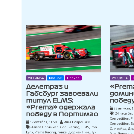
WEC/IMSA
Главное
Прочее
WEC/IMSA
Делетраз и
«Prem
Габсбург завоевали
домин
титул ELMS:
победу
«Prema» одержала
28 августа, 1
24 часа Ба
победу в Портимао
Competition
,
P
17 октября, 11:50
Илья Навроцкий
Competition
,
Б
4 часа Портимао
,
Cool Racing
,
ELMS
,
Iron
Оливейра
,
Джа
Lynx
,
Prema Racing
,
гонка
,
Дориан Пин
,
Луи
Рид
,
Лоренцо 