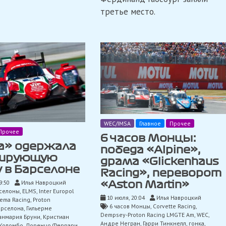
третье место.
WEC/IMSA
Главное
Прочее
Прочее
6 часов Монцы:
a» одержала
победа «Alpine»,
ирующую
драма «Glickenhaus
 в Барселоне
Racing», переворот
9:50
Илья Навроцкий
«Aston Martin»
рселоны
,
ELMS
,
Inter Europol
10 июля, 20:04
Илья Навроцкий
rema Racing
,
Proton
6 часов Монцы
,
Corvette Racing
,
арселона
,
Гильерме
Dempsey-Proton Racing LMGTE Am
,
WEC
,
нмария Бруни
,
Кристиан
Андре Негран
,
Гарри Тинкнелл
,
гонка
,
Коломбо
,
Лоренцо Феррари
,