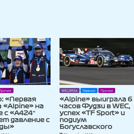
Прочее
WEC/IMSA
Главное
Прочее
: «Первая
«Alpine» выиграла 6
 «Alpine» на
часов Фудзи в WEC,
 с «A424″
успех «TF Sport» и
ет давление с
подиум
ды»
Богуславского