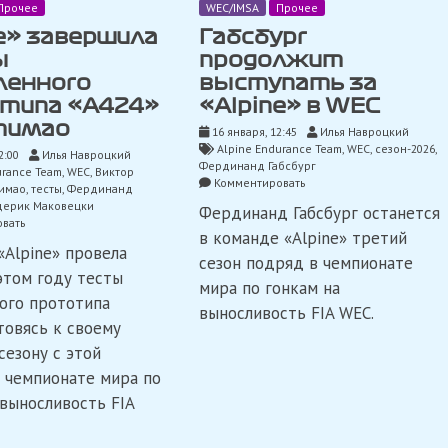
Прочее
WEC/IMSA
Прочее
e» завершила
Габсбург
ы
продолжит
ленного
выступать за
типа «A424»
«Alpine» в WEC
тимао
16 января, 12:45
Илья Навроцкий
Alpine Endurance Team
,
WEC
,
сезон-2026
,
2:00
Илья Навроцкий
Фердинанд Габсбург
urance Team
,
WEC
,
Виктор
on
Комментировать
имао
,
тесты
,
Фердинанд
Габсбург
ерик Маковецки
Фердинанд Габсбург останется
продолжит
on
вать
выступать
в команде «Alpine» третий
«Alpine»
«Alpine» провела
за
завершила
сезон подряд в чемпионате
«Alpine»
тесты
этом году тесты
в
мира по гонкам на
обновленного
ого прототипа
WEC
прототипа
выносливость FIA WEC.
«A424»
товясь к своему
в
сезону с этой
Портимао
 чемпионате мира по
 выносливость FIA