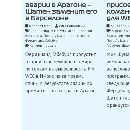
аварии в Арагоне —
присо
Шатен заменит его
команд
в Барселоне
для W
6 апреля, 07:52
Илья Навроцкий
22 ноября, 1
Cool Racing
,
ELMS
,
WEC
,
авария
,
Арагон
,
Alpine
,
BWT
Барселона
,
Поль-Лу Шатен
,
тесты
,
травма
,
Ваксивьер
,
Ми
Фердинанд Габсбург
Поль-Лу Шате
on
Комментировать
Габсбург
,
Шарл
Габсбург
Фердинанд Габсбург пропустит
Мик Шума
повредил
позвоночник
второй этап чемпионата мира
чемпионат
после
по гонкам на выносливость FIA
выносливо
аварии
в
WEC в Имоле из-за травмы
программы
Арагоне
спины в результате аварии во
следующем
—
время тестов на трассе Арагон.
Шатен
Фердинанд
заменит
Шатен так
его
французск
в
Барселоне