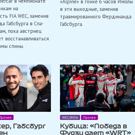
percar в чемпионате
Имоле
«Alpine» в гонке 6 часов Имолы
шестичасовой
в
гонке
онкам на
в эти выходные, заменив
составе
в
сть FIA WEC, заменив
травмированного Фердинанда
«Alpine»
Спа-
а Габсбурга в Спа-
Франкоршам
Габсбурга.
м, пока австриец
т восстанавливаться
вмы спины.
Прочее
WEC/IMSA
Прочее
ер, Габсбург
Кубица: «Победа в
ен
Фудзи дает «WRT»