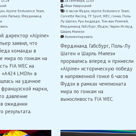
 13:24
28 сентября, 12:05
цкий
Илья Навроцкий
дзи
,
Alpine Endurance Team
,
6 часов Фудзи
,
Alpine Endurance Team
,
коля Лапьер
,
Фердинанд
Corvette Racing
,
TF Sport
,
WEC
,
гонка
,
Поль-
и
Лу Шатен
,
Руи Андраде
,
Том ван Ромпей
,
on
вать
Фердинанд Габсбург
,
Фудзи
,
Чарли Иствуд
,
Лапьер:
Шарль Милези
й директор «Alpine»
«Первая
on
Комментировать
победа
«Alpine»
пьер заявил, что
Фердинанд Габсбург, Поль-Лу
«Alpine»
выиграла
беда команды в
на
6
Шатен и Шарль Милези
трассе
часов
е мира по гонкам на
прорвались вперед и принесли
с
Фудзи
сть FIA WEC на
«A424″
в
«Alpine» историческую победу
 «A424 LMDh» в
снимает
WEC,
в напряженной гонке 6 часов
давление
успех
шлась на удачное
с
Фудзи в рамках чемпионата
«TF
 французской марки,
команды»
Sport»
мира по гонкам на
и
что давление
выносливость FIA WEC.
подиум
 в ожидании
Богуславского
о результата.