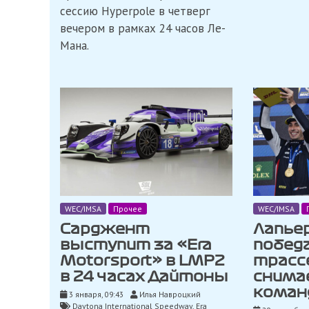
сессию Hyperpole в четверг
квалификации,
лучшее
вечером в рамках 24 часов Ле-
время
Мана.
«Alpine»
WEC/IMSA
Прочее
WEC/IMSA
Сарджент
Лапьер
выступит за «Era
победа
Motorsport» в LMP2
трассе
в 24 часах Дайтоны
снима
коман
3 января, 09:43
Илья Навроцкий
Daytona International Speedway
,
Era