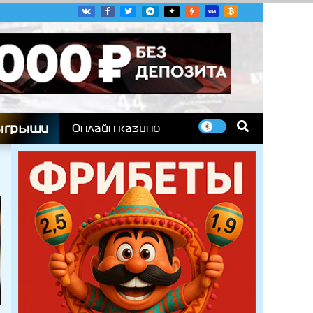
угих гоночных серий
ыгрыши
Онлайн казино