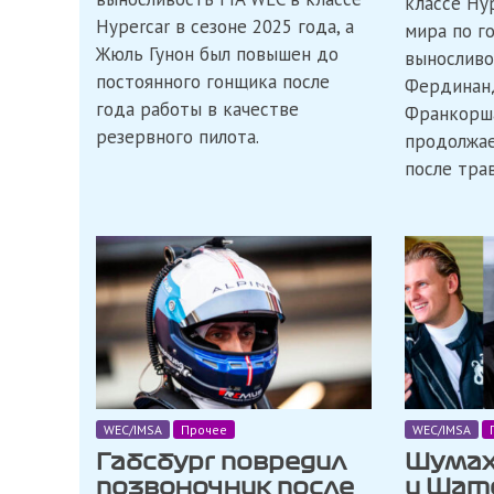
классе Hy
«Alpine»
Hypercar в сезоне 2025 года, а
мира по г
в
Жюль Гунон был повышен до
WEC
выносливо
постоянного гонщика после
Фердинанд
года работы в качестве
Франкорша
резервного пилота.
продолжае
после тра
WEC/IMSA
Прочее
WEC/IMSA
Габсбург повредил
Шумах
позвоночник после
и Шат