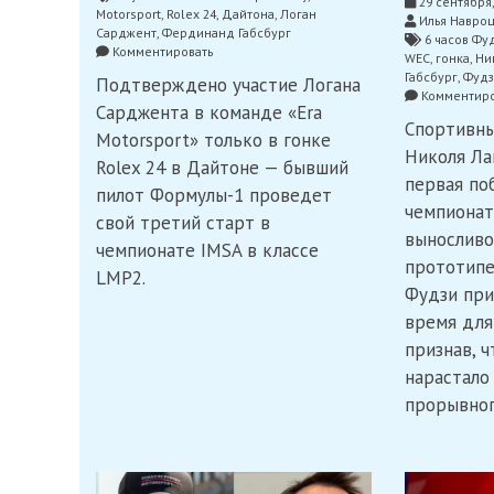
29 сентября,
Motorsport
,
Rolex 24
,
Дайтона
,
Логан
Илья Навро
Сарджент
,
Фердинанд Габсбург
6 часов Фу
on
Комментировать
WEC
,
гонка
,
Ни
Сарджент
Габсбург
,
Фудз
Подтверждено участие Логана
выступит
Комментиро
за
Сарджента в команде «Era
«Era
Спортивны
Motorsport» только в гонке
Motorsport»
Николя Ла
в
Rolex 24 в Дайтоне — бывший
первая по
LMP2
пилот Формулы-1 проведет
в
чемпионат
свой третий старт в
24
выносливо
часах
чемпионате IMSA в классе
Дайтоны
прототипе
LMP2.
Фудзи при
время для
признав, 
нарастало
прорывног