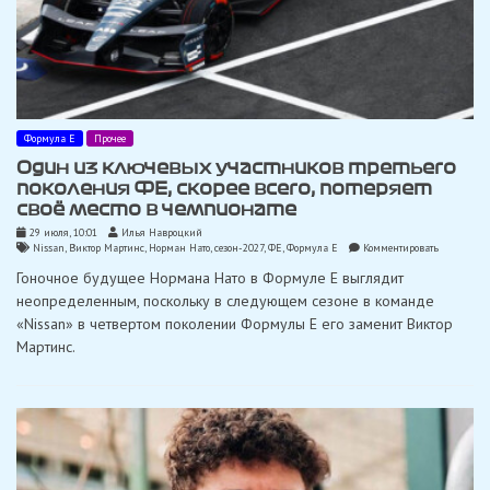
Формула Е
Прочее
Один из ключевых участников третьего
поколения ФE, скорее всего, потеряет
своё место в чемпионате
29 июля, 10:01
Илья Навроцкий
on
Nissan
,
Виктор Мартинс
,
Норман Нато
,
сезон-2027
,
ФЕ
,
Формула Е
Комментировать
Один
Гоночное будущее Нормана Нато в Формуле E выглядит
из
ключевых
неопределенным, поскольку в следующем сезоне в команде
участников
«Nissan» в четвертом поколении Формулы E его заменит Виктор
третьего
поколения
Мартинс.
ФE,
скорее
всего,
потеряет
своё
место
в
чемпионат