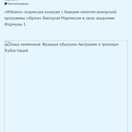
on
Комментировать
«Williams»
«Williams» подписала контракт с бывшим пилотом юниорской
подписал
контракт
программы «Alpine» Виктором Мартинсом в свою академию
с
Формулы-1.
бывшим
юниором
«Alpine»
Мартинсом