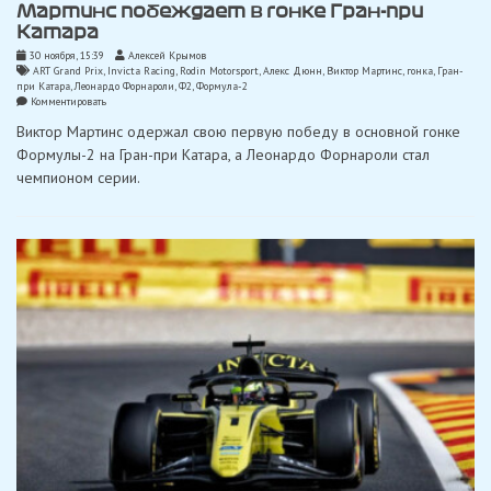
Мартинс побеждает в гонке Гран-при
Катара
30 ноября, 15:39
Алексей Крымов
ART Grand Prix
,
Invicta Racing
,
Rodin Motorsport
,
Алекс Дюнн
,
Виктор Мартинс
,
гонка
,
Гран-
при Катара
,
Леонардо Форнароли
,
Ф2
,
Формула-2
on
Комментировать
Форнароли
Виктор Мартинс одержал свою первую победу в основной гонке
выигрывает
титул
Формулы-2 на Гран-при Катара, а Леонардо Форнароли стал
Ф2,
чемпионом серии.
Мартинс
побеждает
в
гонке
Гран-
при
Катара