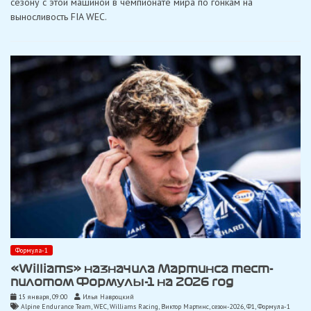
сезону с этой машиной в чемпионате мира по гонкам на
прототипа
«A424»
выносливость FIA WEC.
в
Портимао
Формула-1
«Williams» назначила Мартинса тест-
пилотом Формулы-1 на 2026 год
15 января, 09:00
Илья Навроцкий
Alpine Endurance Team
,
WEC
,
Williams Racing
,
Виктор Мартинс
,
сезон-2026
,
Ф1
,
Формула-1