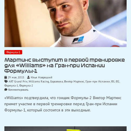
Формула-1
Мартинс выступит в первой тренировке
для «Williams» на Гран-при Испании
Формулы-1
29 мая, 10:15
Илья Навроцкий
ART Grand Prix
,
Williams Racing
,
Барселона
,
Виктор Мартинс
,
Гран-при Испании
,
Ф1
,
Ф2
,
Формула-1
,
Формула-2
on
Комментировать
Мартинс
«Williams» подтвердила, что гонщик Формулы-2 Виктор Мартинс
выступит
в
примет участие в первой тренировке перед Гран-при Испании
первой
Формулы-1, который состоится в эти выходные.
тренировке
для
«Williams»
на
Гран-
при