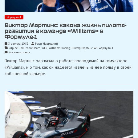
Формула-1
Виктор Мартинс: какова жизнь пилота-
развития в команде «Williams» в
Формуле-1
3 августа, 10:52
Илья Навроцкий
Alpine Endurance Team
,
WEC
,
Williams Racing
,
Виктор Мартинс
,
Ф1
,
Формула-1
on
Комментировать
Виктор
Виктор Мартинс рассказал о работе, проводимой на симуляторе
Мартинс:
какова
«Williams», и о том, как он надеется извлечь из нее пользу в своей
жизнь
собственной карьере.
пилота-
развития
в
команде
«Williams»
в
Формуле-1