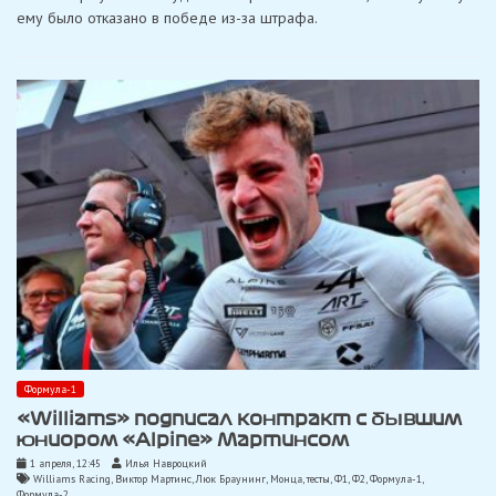
второй
ему было отказано в победе из-за штрафа.
гонке
Ф2
в
Джедде
Формула-1
«Williams» подписал контракт с бывшим
юниором «Alpine» Мартинсом
1 апреля, 12:45
Илья Навроцкий
Williams Racing
,
Виктор Мартинс
,
Люк Браунинг
,
Монца
,
тесты
,
Ф1
,
Ф2
,
Формула-1
,
Формула-2