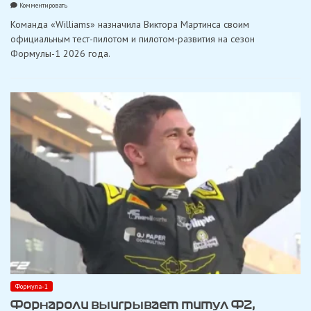
on
Комментировать
«Williams»
Команда «Williams» назначила Виктора Мартинса своим
назначила
Мартинса
официальным тест-пилотом и пилотом-развития на сезон
тест-
Формулы-1 2026 года.
пилотом
Формулы-1
на
2026
год
Формула-1
Форнароли выигрывает титул Ф2,