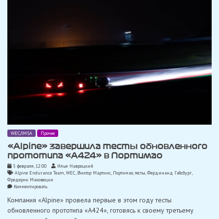
WEC/IMSA
Прочее
«Alpine» завершила тесты обновленного
прототипа «A424» в Портимао
5 февраля, 12:00
Илья Навроцкий
Alpine Endurance Team
,
WEC
,
Виктор Мартинс
,
Портимао
,
тесты
,
Фердинанд Габсбург
,
Фредерик Маковецки
on
Комментировать
«Alpine»
Компания «Alpine» провела первые в этом году тесты
завершила
тесты
обновленного прототипа «A424», готовясь к своему третьему
обновленного