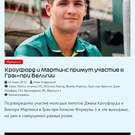
Формула-1
Кроуфорд и Мартинс примут участие в
Гран-при Бельгии
14 июля, 09:52
Илья Навроцкий
Aston Martin Aramco
,
FP1
,
Williams Racing
,
Виктор Мартинс
,
Гран-при Бельгии
,
Джек
Кроуфорд
,
Спа-Франкоршам
,
Ф1
,
Формула-1
on
Комментировать
Кроуфорд
Подтверждено участие молодых пилотов Джека Кроуфорда и
и
Мартинс
Виктора Мартинса в Гран-при Бельгии Формулы-1 в эти выходные,
примут
но уже в совершенно разных ролях.
участие
в
Гран-
при
Бельгии