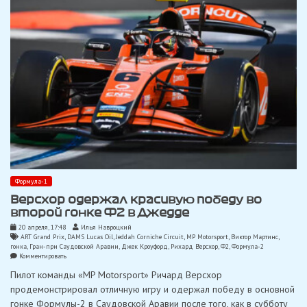
Испании
Формулы-1
Формула-1
Версхор одержал красивую победу во
второй гонке Ф2 в Джедде
20 апреля, 17:48
Илья Навроцкий
ART Grand Prix
,
DAMS Lucas Oil
,
Jeddah Corniche Circuit
,
MP Motorsport
,
Виктор Мартинс
,
гонка
,
Гран-при Саудовской Аравии
,
Джек Кроуфорд
,
Рихард Версхор
,
Ф2
,
Формула-2
on
Комментировать
Версхор
Пилот команды «MP Motorsport» Ричард Версхор
одержал
красивую
продемонстрировал отличную игру и одержал победу в основной
победу
гонке Формулы-2 в Саудовской Аравии после того, как в субботу
во