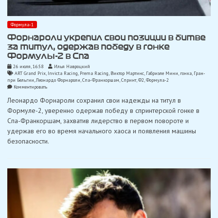
Формула-1
Форнароли укрепил свои позиции в битве
за титул, одержав победу в гонке
Формулы-2 в Спа
26 июля, 16:58
Илья Навроцкий
ART Grand Prix
,
Invicta Racing
,
Prema Racing
,
Виктор Мартинс
,
Габриэле Мини
,
гонка
,
Гран-
при Бельгии
,
Леонардо Форнароли
,
Спа-Франкоршам
,
Спринт
,
Ф2
,
Формула-2
on
Комментировать
Форнароли
Леонардо Форнароли сохранил свои надежды на титул в
укрепил
свои
Формуле-2, уверенно одержав победу в спринтерской гонке в
позиции
Спа-Франкоршам, захватив лидерство в первом повороте и
в
битве
удержав его во время начального хаоса и появления машины
за
безопасности.
титул,
одержав
победу
в
гонке
Формулы-2
в
Спа