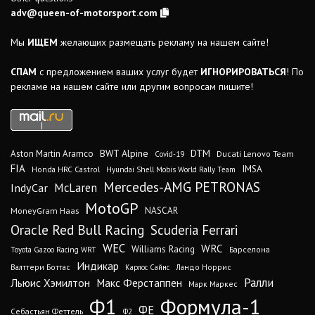
adv@queen-of-motorsport.com
Мы
ИЩЕМ
желающих размещать рекламу на нашем сайте!
СПАМ
с предложением ваших услуг будет
ИГНОРИРОВАТЬСЯ
! По
рекламе на нашем сайте или другим вопросам пишите!
DTM
BWT Alpine
Aston Martin Aramco
Ducati Lenovo Team
Covid-19
FIA
IMSA
Honda HRC Castrol
Hyundai Shell Mobis World Rally Team
Mercedes-AMG PETRONAS
IndyCar
McLaren
MotoGP
MoneyGram Haas
NASCAR
Oracle Red Bull Racing
Scuderia Ferrari
WEC
WRC
Williams Racing
Барселона
Toyota Gazoo Racing WRT
Индикар
Валттери Боттас
Ландо Норрис
Карлос Сайнс
Ралли
Льюис Хэмилтон
Макс Ферстаппен
Марк Маркес
Ф1
Формула-1
ФЕ
Себастьян Феттель
Ф2