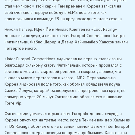
стал чемпионом этой серии. Тем временем Корреа записал на
свой счет свою первую победу в ELMS после того, как
присоединился к команде #9 на предпоследнем этапе сезона.
Николя Лапьер, Ифей Йе и Никлас Крюттен из «Cool Racing»
дополнили подиум, а пилоты «Inter Europol Competition» Пьетро
Фиттипальди, Фабио Шерер и Дэвид Хайнемайер Ханссон заняли
четвертое место.
«Inter Europol Competition» лидировал на первых этапах гонки
благодаря сильному старту Фиттипальди, который прорвался с
седьмого места на стартовой решетке в мокрых условиях, что
вызвало много перетасовок в классе LMP2. Первоначально
Корреа лидировал после того, как обогнал обладателя поула
Салиха Йолуча, который развернулся на прогревочном круге, но
примерно через 20 минут Фиттипальди обогнал его в шпильке
Torre Vip.
Фиттипальди увеличил отрыв «Inter Europol» до пяти секунд, а
Корреа опустился на третье место, когда Теймен ван дер Хельм из
«TDS Racing» обогнал его на главной прямой. Затем «Inter Europol
Competition» потерял позиции во время пребывания Ханссона за