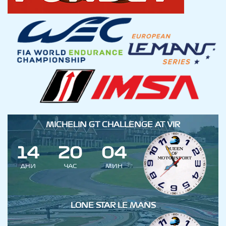
MICHELIN GT CHALLENGE AT VIR
1
4
2
0
0
4
ДНИ
ЧАС
МИН
LONE STAR LE MANS