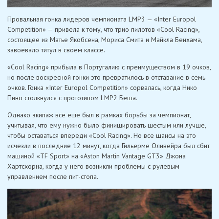
Провальная гонка лидеров чемпионата LMP3 — «Inter Europol
Competition» — привела к тому, что трио пилотов «Cool Racing»,
состоящее из Матье Якобсена, Мориса Смита и Майкла Бенхама,
завоевало титул в своем классе.
«Cool Racing» прибыла в Португалию с преимуществом в 19 очков,
но после воскресной гонки это превратилось в отставание в семь
очков. Гонка «Inter Europol Competition» сорвалась, когда Нико
Пино столкнулся с прототипом LMP2 Беша.
Однако экипаж все еще был в рамках борьбы за чемпионат,
учитывая, что ему нужно было финишировать шестым или лучше,
чтобы оставаться впереди «Cool Racing». Но все шансы на это
исчезли в последние 12 минут, когда Гильерме Оливейра был сбит
машиной «TF Sport» на «Aston Martin Vantage GT3» Джона
Хартсхорна, когда у него возникли проблемы с рулевым
управлением после пит-стопа.