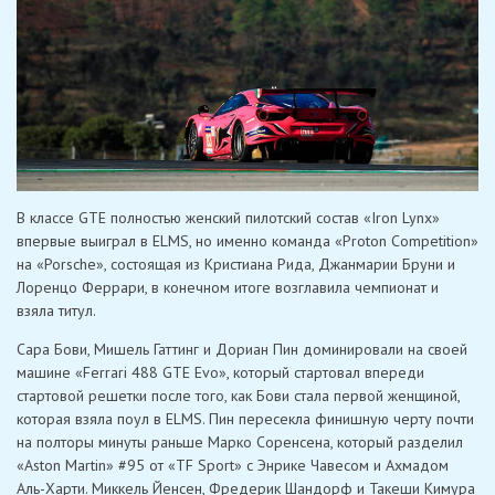
В классе GTE полностью женский пилотский состав «Iron Lynx»
впервые выиграл в ELMS, но именно команда «Proton Competition»
на «Porsche», состоящая из Кристиана Рида, Джанмарии Бруни и
Лоренцо Феррари, в конечном итоге возглавила чемпионат и
взяла титул.
Сара Бови, Мишель Гаттинг и Дориан Пин доминировали на своей
машине «Ferrari 488 GTE Evo», который стартовал впереди
стартовой решетки после того, как Бови стала первой женщиной,
которая взяла поул в ELMS. Пин пересекла финишную черту почти
на полторы минуты раньше Марко Соренсена, который разделил
«Aston Martin» #95 от «TF Sport» с Энрике Чавесом и Ахмадом
Аль-Харти. Миккель Йенсен, Фредерик Шандорф и Такеши Кимура