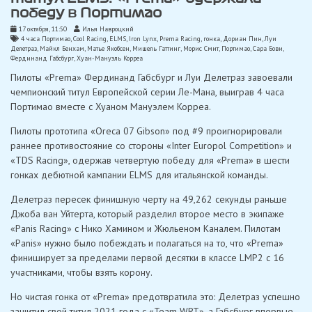
победу в Портимао
17 октября, 11:50
Илья Навроцкий
4 часа Портимао
,
Cool Racing
,
ELMS
,
Iron Lynx
,
Prema Racing
,
гонка
,
Дориан Пин
,
Луи
Делетраз
,
Майкл Бенхам
,
Матье Якобсен
,
Мишель Гаттинг
,
Морис Смит
,
Портимао
,
Сара Бови
,
Фердинанд Габсбург
,
Хуан-Мануэль Корреа
Пилоты «Prema» Фердинанд Габсбург и Луи Делетраз завоевали
чемпионский титул Европейской серии Ле-Мана, выиграв 4 часа
Портимао вместе с Хуаном Мануэлем Корреа.
Пилоты прототипа «Oreca 07 Gibson» под #9 проигнорировали
раннее противостояние со стороны «Inter Europol Competition» и
«TDS Racing», одержав четвертую победу для «Prema» в шести
гонках дебютной кампании ELMS для итальянской команды.
Делетраз пересек финишную черту на 49,262 секунды раньше
Джоба ван Уйтерта, который разделил второе место в экипаже
«Panis Racing» с Нико Хамином и Жюльеном Каналем. Пилотам
«Panis» нужно было побеждать и полагаться на то, что «Prema»
финиширует за пределами первой десятки в классе LMP2 с 16
участниками, чтобы взять корону.
Но чистая гонка от «Prema» предотвратила это: Делетраз успешно
защитил свой титул 2021 года с «Team WRT», а Габсбург впервые