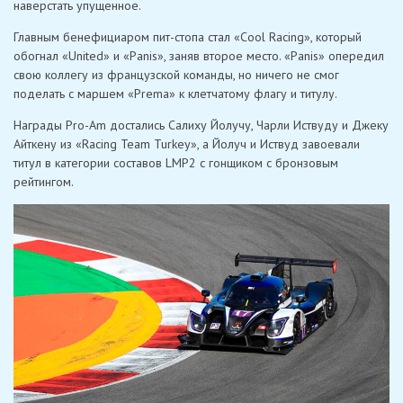
наверстать упущенное.
Главным бенефициаром пит-стопа стал «Cool Racing», который
обогнал «United» и «Panis», заняв второе место. «Panis» опередил
свою коллегу из французской команды, но ничего не смог
поделать с маршем «Prema» к клетчатому флагу и титулу.
Награды Pro-Am достались Салиху Йолучу, Чарли Иствуду и Джеку
Айткену из «Racing Team Turkey», а Йолуч и Иствуд завоевали
титул в категории составов LMP2 с гонщиком с бронзовым
рейтингом.