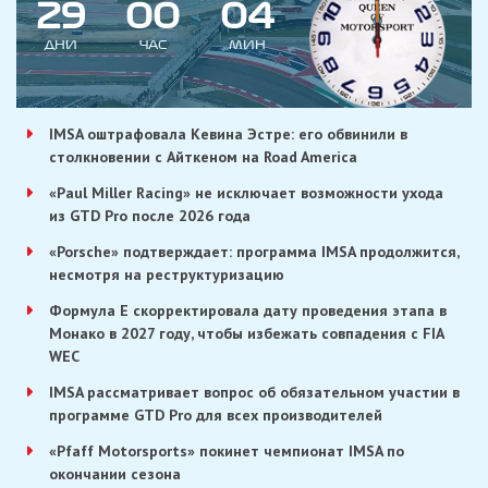
2
9
0
0
0
4
ДНИ
ЧАС
МИН
IMSA оштрафовала Кевина Эстре: его обвинили в
столкновении с Айткеном на Road America
«Paul Miller Racing» не исключает возможности ухода
из GTD Pro после 2026 года
«Porsche» подтверждает: программа IMSA продолжится,
несмотря на реструктуризацию
Формула E скорректировала дату проведения этапа в
Монако в 2027 году, чтобы избежать совпадения с FIA
WEC
IMSA рассматривает вопрос об обязательном участии в
программе GTD Pro для всех производителей
«Pfaff Motorsports» покинет чемпионат IMSA по
окончании сезона