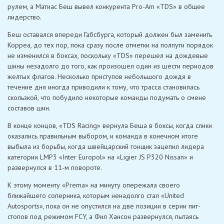
рулем, а Матиас Беш вывел конкурента Pro-Am «TDS» в общее
лидерство.
Беш оставался впереди Габсбурга, который должен был заменить
Корреа, до тех пор, пока сразу после отметки на полпути порядок
не изменился в боксах, поскольку «TDS» перешел на дождевые
шины незадолго до того, как произошел один из шести периодов
желтых флагов. Несколько приступов небольшого дождя в
течение дня иногда приводили к тому, что трасса становилась
скользкой, что побудило некоторые команды подумать о смене
составов шин.
В конце концов, «TDS Racing» вернула Беша в боксы, когда слики
оказались правильным выбором, и команда в конечном итоге
выбыла из борьбы, когда швейцарский гонщик зацепил лидера
категории LMP3 «Inter Europol» на «Ligier JS P320 Nissan» и
развернулся в 11-м повороте.
К этому моменту «Prema» на минуту опережала своего
ближайшего соперника, которым ненадолго стал «United
Autosports», пока он не опустился на две позиции в серии пит-
стопов под режимом FCY, а Фил Хансон развернулся, пытаясь