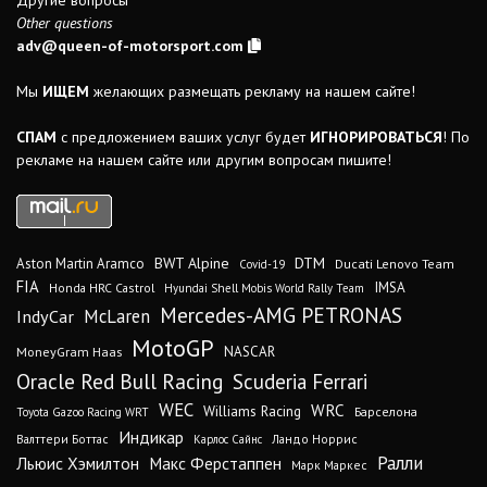
Other questions
adv@queen-of-motorsport.com
Мы
ИЩЕМ
желающих размещать рекламу на нашем сайте!
СПАМ
с предложением ваших услуг будет
ИГНОРИРОВАТЬСЯ
! По
рекламе на нашем сайте или другим вопросам пишите!
DTM
BWT Alpine
Aston Martin Aramco
Ducati Lenovo Team
Covid-19
FIA
IMSA
Honda HRC Castrol
Hyundai Shell Mobis World Rally Team
Mercedes-AMG PETRONAS
IndyCar
McLaren
MotoGP
MoneyGram Haas
NASCAR
Oracle Red Bull Racing
Scuderia Ferrari
WEC
WRC
Williams Racing
Барселона
Toyota Gazoo Racing WRT
Индикар
Валттери Боттас
Ландо Норрис
Карлос Сайнс
Ралли
Льюис Хэмилтон
Макс Ферстаппен
Марк Маркес