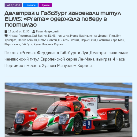
WEC/IMSA
Главное
Прочее
Делетраз и Габсбург завоевали титул
ELMS: «Prema» одержала победу в
Портимао
17 октября, 11:50
Илья Навроцкий
4 часа Портимао
,
Cool Racing
,
ELMS
,
Iron Lynx
,
Prema Racing
,
гонка
,
Дориан Пин
,
Луи
Делетраз
,
Майкл Бенхам
,
Матье Якобсен
,
Мишель Гаттинг
,
Морис Смит
,
Портимао
,
Сара Бови
,
Фердинанд Габсбург
,
Хуан-Мануэль Корреа
Пилоты «Prema» Фердинанд Габсбург и Луи Делетраз завоевали
чемпионский титул Европейской серии Ле-Мана, выиграв 4 часа
Портимао вместе с Хуаном Мануэлем Корреа.