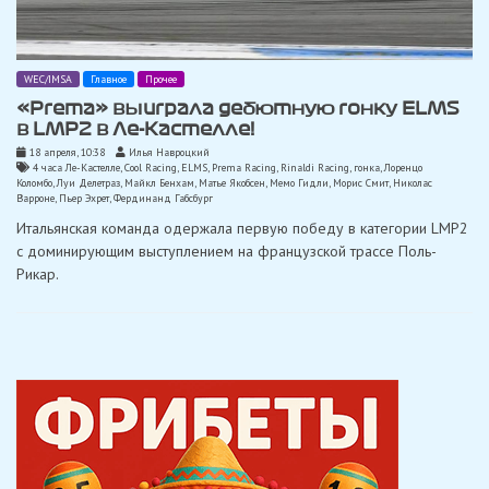
WEC/IMSA
Главное
Прочее
«Prema» выиграла дебютную гонку ELMS
в LMP2 в Ле-Кастелле!
18 апреля, 10:38
Илья Навроцкий
4 часа Ле-Кастелле
,
Cool Racing
,
ELMS
,
Prema Racing
,
Rinaldi Racing
,
гонка
,
Лоренцо
Коломбо
,
Луи Делетраз
,
Майкл Бенхам
,
Матье Якобсен
,
Мемо Гидли
,
Морис Смит
,
Николас
Варроне
,
Пьер Эхрет
,
Фердинанд Габсбург
Итальянская команда одержала первую победу в категории LMP2
с доминирующим выступлением на французской трассе Поль-
Рикар.