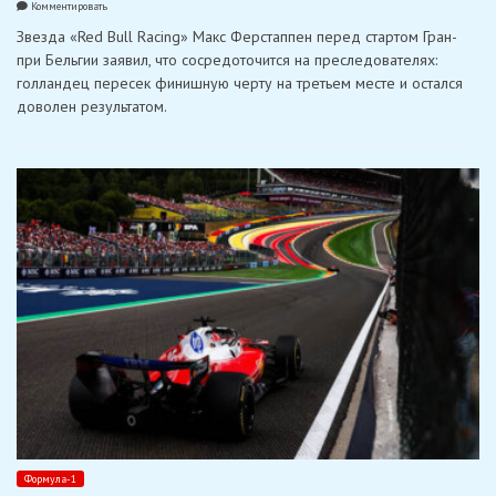
on
Комментировать
Ферстаппен
Звезда «Red Bull Racing» Макс Ферстаппен перед стартом Гран-
после
третьего
при Бельгии заявил, что сосредоточится на преследователях:
места
голландец пересек финишную черту на третьем месте и остался
в
Бельгии:
доволен результатом.
«Нам
с
Кими
не
повезло»
Формула-1