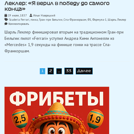
Леклер: «Я верил в победу до самого
конца»
19 июля, 18:37
Илья Навроцкий
Scuderia Ferrari
,
гонка
,
Гран-при Бельгии
,
Спа-Франкоршам
,
Ф1
,
Формула-1
,
Шарль Леклер
on
Комментировать
Леклер:
Шарль Леклер финишировал вторым на традиционном Гран-при
«Я
верил
Бельгии: пилот «Ferrari» уступил Андреа Кими Антонелли из
в
«Mercedes» 1,9 секунды на финише гонки на трассе Спа-
победу
до
Франкоршам.
самого
конца»
Навигация
2
33
Далее
1
…
по
записям