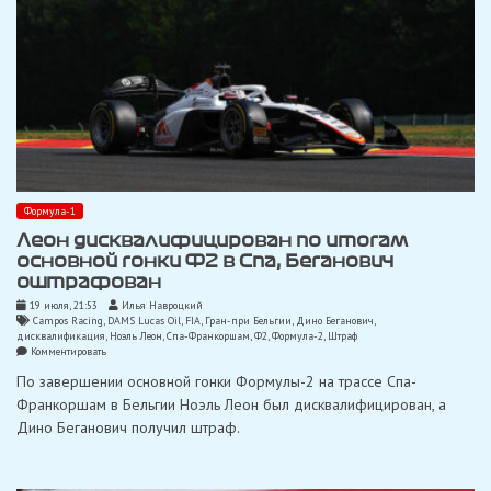
последствия»
Формула-1
Леон дисквалифицирован по итогам
основной гонки Ф2 в Спа, Беганович
оштрафован
19 июля, 21:53
Илья Навроцкий
Campos Racing
,
DAMS Lucas Oil
,
FIA
,
Гран-при Бельгии
,
Дино Беганович
,
дисквалификация
,
Ноэль Леон
,
Спа-Франкоршам
,
Ф2
,
Формула-2
,
Штраф
on
Комментировать
Леон
По завершении основной гонки Формулы-2 на трассе Спа-
дисквалифицирован
по
Франкоршам в Бельгии Ноэль Леон был дисквалифицирован, а
итогам
Дино Беганович получил штраф.
основной
гонки
Ф2
в
Спа,