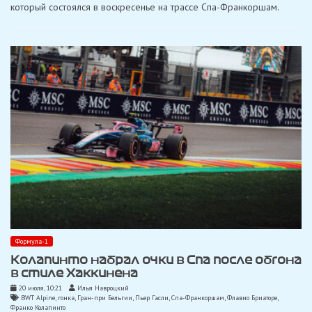
который состоялся в воскресенье на трассе Спа-Франкоршам.
между
собой:
«Haas»
снова
без
очков
в
Спа
Формула-1
Колапинто набрал очки в Спа после обгона
в стиле Хаккинена
20 июля, 10:21
Илья Навроцкий
BWT Alpine
,
гонка
,
Гран-при Бельгии
,
Пьер Гасли
,
Спа-Франкоршам
,
Флавио Бриаторе
,
Франко Колапинто