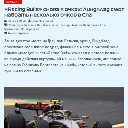
Формула-1
«Racing Bulls» снова в очках: Линдблад смог
набрать несколько очков в Спа
20 июля, 09:58
Илья Навроцкий
Алан Пермейн
,
Арвид Линдблад
,
гонка
,
Гран-при Бельгии
,
Лиам Лоусон
,
Спа-
Франкоршам
,
Ф1
,
Формула-1
on
Комментировать
«Racing
Заняв девятое место на Гран-при Бельгии, Арвид Линдблад
Bulls»
снова
обеспечил себе пятое подряд финишное место в очковой зоне:
в
однако молодой пилот «Racing Bulls» сожалел о потере позиции
очках:
Линдблад
во время действия виртуальной машины безопасности, что пошло
смог
на пользу Габриэлю Бортолето из «Audi», который в итоге оказался
набрать
несколько
лучшим из остальных.
очков
в
Спа