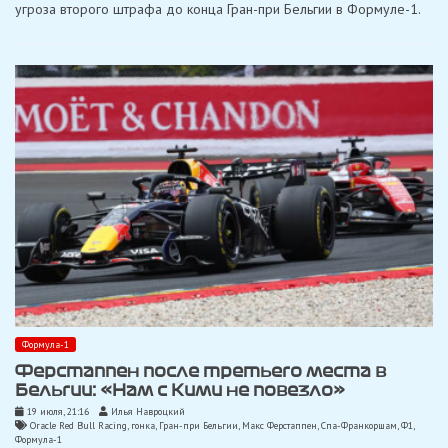
угроза второго штрафа до конца Гран-при Бельгии в Формуле-1.
в
Спа:
штраф
и
наезд
на
механика
Формула-1
Ферстаппен после третьего места в
Бельгии: «Нам с Кими не повезло»
19 июля, 21:16
Илья Навроцкий
Oracle Red Bull Racing
,
гонка
,
Гран-при Бельгии
,
Макс Ферстаппен
,
Спа-Франкоршам
,
Ф1
,
Формула-1