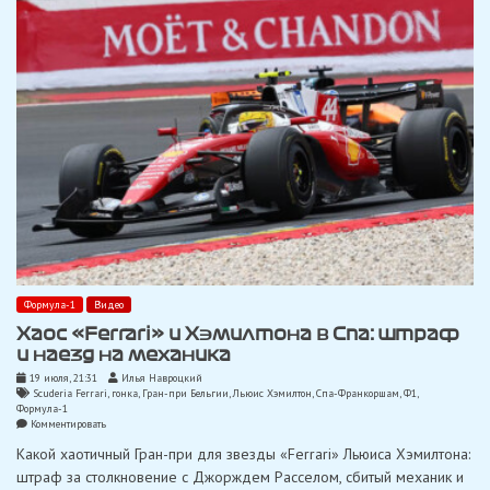
Беганович
оштрафован
Формула-1
Видео
Хаос «Ferrari» и Хэмилтона в Спа: штраф
и наезд на механика
19 июля, 21:31
Илья Навроцкий
Scuderia Ferrari
,
гонка
,
Гран-при Бельгии
,
Льюис Хэмилтон
,
Спа-Франкоршам
,
Ф1
,
Формула-1
on
Комментировать
Хаос
Какой хаотичный Гран-при для звезды «Ferrari» Льюиса Хэмилтона:
«Ferrari»
и
штраф за столкновение с Джорждем Расселом, сбитый механик и
Хэмилтона