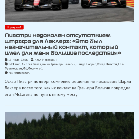
Формула-1
Пиастри недоволен отсутствием
штрафа для Леклера: «Это был
незначительный контакт, который
имел для меня большие последствия»
19 июля, 22:16
Илья Навроцкий
McLaren
,
Андреа Стелла
,
гонка
,
Гран-при Бельгии
,
Ландо Норрис
,
Оскар Пиастри
,
Спа-
Франкоршам
,
Ф1
,
Формула-1
on
Комментировать
Пиастри
Оскар Пиастри подверг сомнению решение не наказывать Шарля
недоволен
отсутствием
Леклера после того, как их контакт на Гран-при Бельгии повредил
штрафа
его «McLaren» по пути к пятому месту.
для
Леклера:
«Это
был
незначительный
контакт,
который
имел
для
меня
большие