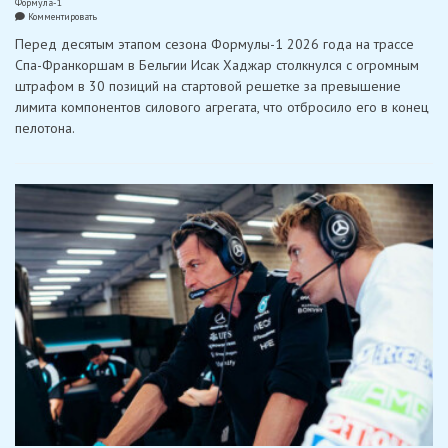
Формула-1
on
Комментировать
Хаджар
Перед десятым этапом сезона Формулы-1 2026 года на трассе
выдал
солидный
Спа-Франкоршам в Бельгии Исак Хаджар столкнулся с огромным
камбек
штрафом в 30 позиций на стартовой решетке за превышение
на
Гран-
лимита компонентов силового агрегата, что отбросило его в конец
при
пелотона.
Бельгии
с
последнего
ряда
на
стартовой
решетке