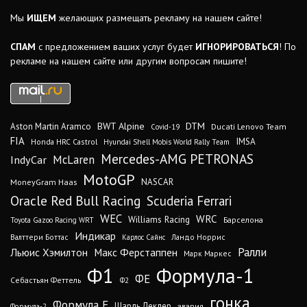
Мы
ИЩЕМ
желающих размещать рекламу на нашем сайте!
СПАМ
с предложением ваших услуг будет
ИГНОРИРОВАТЬСЯ
! По
рекламе на нашем сайте или другим вопросам пишите!
DTM
BWT Alpine
Aston Martin Aramco
Ducati Lenovo Team
Covid-19
FIA
IMSA
Honda HRC Castrol
Hyundai Shell Mobis World Rally Team
Mercedes-AMG PETRONAS
IndyCar
McLaren
MotoGP
MoneyGram Haas
NASCAR
Oracle Red Bull Racing
Scuderia Ferrari
WEC
WRC
Williams Racing
Барселона
Toyota Gazoo Racing WRT
Индикар
Валттери Боттас
Ландо Норрис
Карлос Сайнс
Ралли
Льюис Хэмилтон
Макс Ферстаппен
Марк Маркес
Ф1
Формула-1
ФЕ
Себастьян Феттель
Ф2
гонка
Формула Е
Шарль Леклер
авария
Формула-2