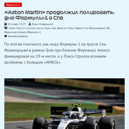
Формула-1
«Aston Martin» продолжил полировать
дно Формулы-1 в Спа
20 июля, 11:29
Илья Навроцкий
Aston Martin Aramco
,
гонка
,
Гран-при Бельгии
,
Лэнс Стролл
,
Спа-Франкоршам
,
Ф1
,
Фернандо Алонсо
,
Формула-1
on
Комментировать
«Aston
По итогам гоночного уик-энда Формулы-1 на трассе Спа-
Martin»
продолжил
Франкоршам в рамках Гран-при Бельгии Фернандо Алонсо
полировать
финишировал на 19-м месте, а у Лэнса Стролла возникли
дно
Формулы-1
проблемы с болидом «AMR26».
в
Спа