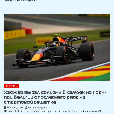
при
Бельгии
Формула-1
Хаджар выдал солидный камбек на Гран-
при Бельгии с последнего ряда на
стартовой решетке
19 июля, 22:40
Илья Навроцкий
Oracle Red Bull Racing
,
гонка
,
Гран-при Бельгии
,
Исак Хаджар
,
Спа-Франкоршам
,
Ф1
,