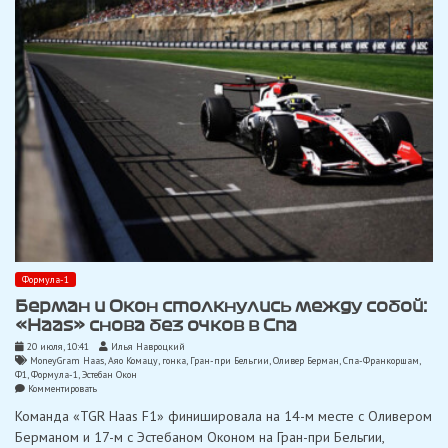
Формула-1
Берман и Окон столкнулись между собой:
«Haas» снова без очков в Спа
20 июля, 10:41
Илья Навроцкий
MoneyGram Haas
,
Аяо Комацу
,
гонка
,
Гран-при Бельгии
,
Оливер Берман
,
Спа-Франкоршам
,
Ф1
,
Формула-1
,
Эстебан Окон
on
Комментировать
Берман
Команда «TGR Haas F1» финишировала на 14-м месте с Оливером
и
Окон
Берманом и 17-м с Эстебаном Оконом на Гран-при Бельгии,
столкнулись