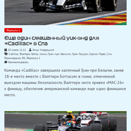
Формула-1
Еще один смешанный уик-энд для
«Cadillac» в Спа
20 июля, 11:11
Илья Навроцкий
Cadillac
,
Валттери Боттас
,
гонка
,
Гран-при Бельгии
,
Грэм Лоудон
,
Серхио Перес
,
Спа-
Франкоршам
,
Ф1
,
Формула-1
on
Комментировать
Еще
Команда «Cadillac» завершила хаотичный Гран-при Бельгии, заняв
один
смешанный
18-е место вместе с Валттери Боттасом: в гонке, отмеченной
уик-
выездом машины безопасности, Валттери чисто привел «MAC-26»
энд
для
к финишу, обеспечив американской команде еще одно финишное
«Cadillac»
место.
в
Спа