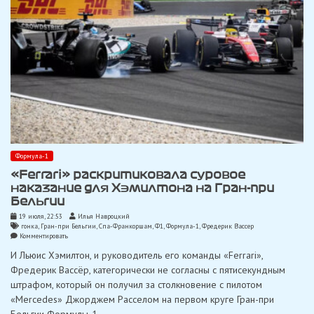
Формула-1
«Ferrari» раскритиковала суровое
наказание для Хэмилтона на Гран-при
Бельгии
19 июля, 22:53
Илья Навроцкий
гонка
,
Гран-при Бельгии
,
Спа-Франкоршам
,
Ф1
,
Формула-1
,
Фредерик Вассер
on
Комментировать
«Ferrari»
И Льюис Хэмилтон, и руководитель его команды «Ferrari»,
раскритиковала
суровое
Фредерик Вассёр, категорически не согласны с пятисекундным
наказание
штрафом, который он получил за столкновение с пилотом
для
Хэмилтона
«Mercedes» Джорджем Расселом на первом круге Гран-при
на
Бельгии Формулы-1.
Гран-