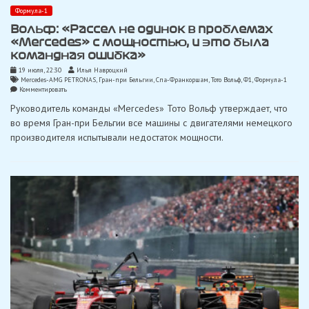
Формула-1
Вольф: «Рассел не одинок в проблемах
«Mercedes» с мощностью, и это была
командная ошибка»
19 июля, 22:30
Илья Навроцкий
Mercedes-AMG PETRONAS
,
Гран-при Бельгии
,
Спа-Франкоршам
,
Тото Вольф
,
Ф1
,
Формула-1
on
Комментировать
Вольф:
Руководитель команды «Mercedes» Тото Вольф утверждает, что
«Рассел
не
во время Гран-при Бельгии все машины с двигателями немецкого
одинок
производителя испытывали недостаток мощности.
в
проблемах
«Mercedes»
с
мощностью,
и
это
была
командная
ошибка»