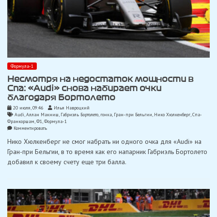
Формула-1
Несмотря на недостаток мощности в
Спа: «Audi» снова набирает очки
благодаря Бортолето
20 июля, 09:46
Илья Навроцкий
Audi
,
Аллан Макниш
,
Габриэль Бортолето
,
гонка
,
Гран-при Бельгии
,
Нико Хюлкенберг
,
Спа-
Франкоршам
,
Ф1
,
Формула-1
on
Комментировать
Несмотря
Нико Хюлкенберг не смог набрать ни одного очка для «Audi» на
на
недостаток
Гран-при Бельгии, в то время как его напарник Габриэль Бортолето
мощности
добавил к своему счету еще три балла.
в
Спа:
«Audi»
снова
набирает
очки
благодаря
Бортолето