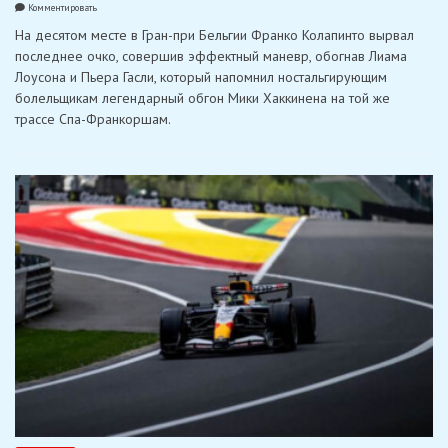
on
Комментировать
Колапинто
На десятом месте в Гран-при Бельгии Франко Колапинто вырвал
набрал
очки
последнее очко, совершив эффектный маневр, обогнав Лиама
в
Лоусона и Пьера Гасли, который напомнил ностальгирующим
Спа
после
болельщикам легендарный обгон Мики Хаккинена на той же
обгона
трассе Спа-Франкоршам.
в
стиле
Хаккинена