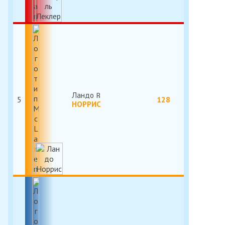
Ландо
5
128
НОРРИС