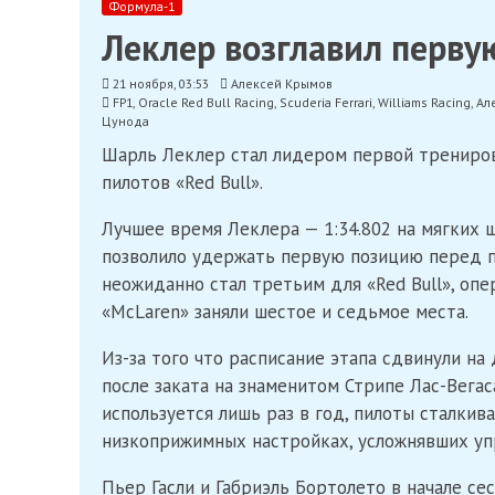
Формула-1
Леклер возглавил первую
21 ноября, 03:53
Алексей Крымов
FP1
,
Oracle Red Bull Racing
,
Scuderia Ferrari
,
Williams Racing
,
Ал
Цунода
Шарль Леклер стал лидером первой тренировк
пилотов «Red Bull».
Лучшее время Леклера — 1:34.802 на мягких ш
позволило удержать первую позицию перед п
неожиданно стал третьим для «Red Bull», оп
«McLaren» заняли шестое и седьмое места.
Из-за того что расписание этапа сдвинули на
после заката на знаменитом Стрипе Лас-Вегас
используется лишь раз в год, пилоты сталкив
низкоприжимных настройках, усложнявших уп
Пьер Гасли и Габриэль Бортолето в начале с