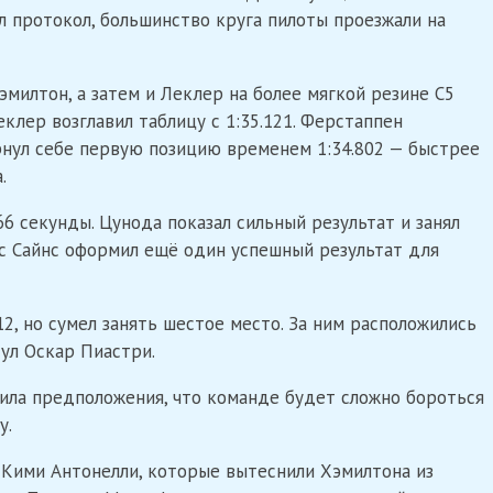
 протокол, большинство круга пилоты проезжали на
милтон, а затем и Леклер на более мягкой резине C5
еклер возглавил таблицу с 1:35.121. Ферстаппен
ернул себе первую позицию временем 1:34.802 — быстрее
.
6 секунды. Цунода показал сильный результат и занял
 Сайнс оформил ещё один успешный результат для
, но сумел занять шестое место. За ним расположились
тул Оскар Пиастри.
ила предположения, что команде будет сложно бороться
у.
Кими Антонелли, которые вытеснили Хэмилтона из