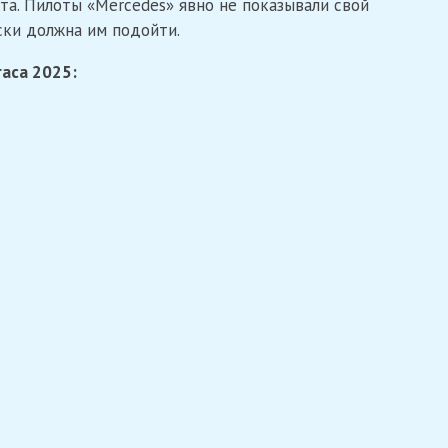
та. Пилоты «Mercedes» явно не показывали свой
ски должна им подойти.
гаса 2025: