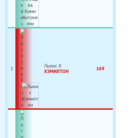
Льюис
2
169
ХЭМИЛТОН