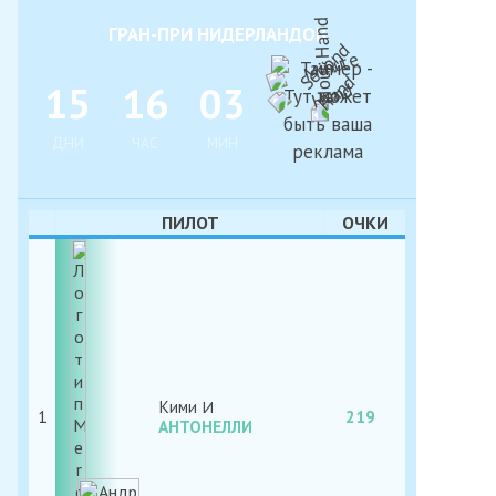
ГРАН-ПРИ НИДЕРЛАНДОВ
1
5
1
6
0
3
ДНИ
ЧАС
МИН
ПИЛОТ
ОЧКИ
Кими
1
219
АНТОНЕЛЛИ