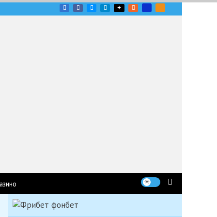
угих гоночных серий
азино