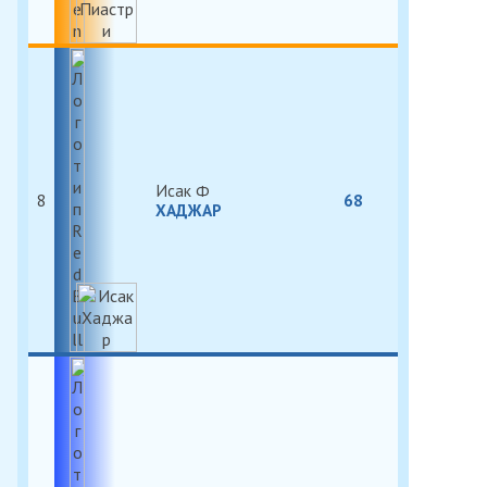
Исак
8
68
ХАДЖАР