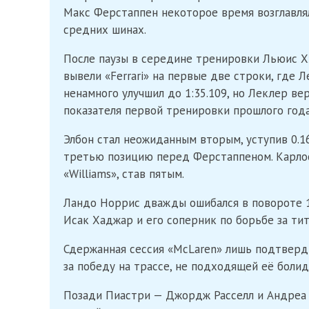
Макс Ферстаппен некоторое время возглавлял
средних шинах.
После паузы в середине тренировки Льюис Хэ
вывели «Ferrari» на первые две строки, где Л
ненамного улучшил до 1:35.109, но Леклер в
показателя первой тренировки прошлого года
Элбон стал неожиданным вторым, уступив 0.16
третью позицию перед Ферстаппеном. Карлос
«Williams», став пятым.
Ландо Норрис дважды ошибался в повороте 12
Иcак Хаджар и его соперник по борьбе за ти
Сдержанная сессия «McLaren» лишь подтверд
за победу на трассе, не подходящей её болид
Позади Пиастри — Джордж Расселл и Андреа 