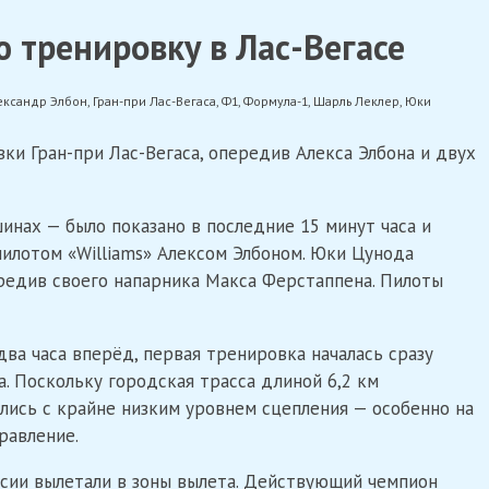
 тренировку в Лас-Вегасе
ександр Элбон
,
Гран-при Лас-Вегаса
,
Ф1
,
Формула-1
,
Шарль Леклер
,
Юки
и Гран-при Лас-Вегаса, опередив Алекса Элбона и двух
инах — было показано в последние 15 минут часа и
илотом «Williams» Алексом Элбоном. Юки Цунода
ередив своего напарника Макса Ферстаппена. Пилоты
 два часа вперёд, первая тренировка началась сразу
а. Поскольку городская трасса длиной 6,2 км
ались с крайне низким уровнем сцепления — особенно на
равление.
ессии вылетали в зоны вылета. Действующий чемпион