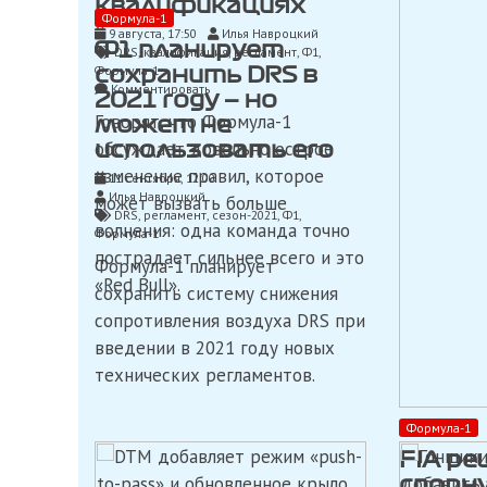
квалификациях
Формула-1
9 августа, 17:50
Илья Навроцкий
Ф1 планирует
DRS
,
квалификация
,
регламент
,
Ф1
,
Формула-1
сохранить DRS в
on
Комментировать
2021 году — но
Формула-1
Говорят, что Формула-1
может не
может
запретить
обсуждает довольно острое
использовать его
использовать
изменение правил, которое
11 сентября, 12:00
DRS
Илья Навроцкий
в
может вызвать больше
DRS
,
регламент
,
сезон-2021
,
Ф1
,
квалификациях
волнения: одна команда точно
Формула-1
пострадает сильнее всего и это
Формула-1 планирует
«Red Bull».
сохранить систему снижения
сопротивления воздуха DRS при
введении в 2021 году новых
технических регламентов.
Формула-1
FIA р
спорну