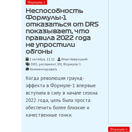
Формула-1
Неспособность
Формулы-1
отказаться от DRS
показывает, что
правила 2022 года
не упростили
обгоны
1 октября, 11:12
Илья Навроцкий
DRS
,
регламент
,
Ф1
,
Формула-1
on
Комментировать
Неспособность
Когда революция граунд-
Формулы-1
отказаться
эффекта в Формуле-1 впервые
от
вступила в силу в начале сезона
DRS
показывает,
2022 года, цель была проста:
что
обеспечить более близкие и
правила
качественные гонки.
2022
года
не
упростили
Формула-1