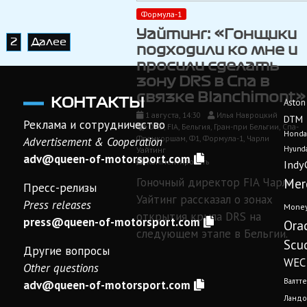
«Сузуке»
Формула-1
Уайтинг: «Гонщики
2
Далее
подходили ко мне и
просили сделать
зону DRS в Спа в
связке Blanchimont»
КОНТАКТЫ
Aston
1 августа, 14:30
Илья Навроцкий
DTM
Реклама и сотрудничество
DRS
,
FIA
,
Бельгия
,
Гран-при Бельгии
,
Спа-
Honda
Франкоршам
,
Ф1
,
Формула-1
,
Чарли
Advertisement & Cooperation
Hyunda
Уайтинг
adv@queen-of-motorsport.com
on
Комментировать
Indy
Уайтинг:
Гоночный директор FIA Чарли
Mer
«Гонщики
Пресс-релизы
подходили
Уайтинг рассказал о зонах
Press releases
Mone
ко
открытия крыла DRS на
мне
press@queen-of-motorsport.com
Ora
и
следующем этапе в Бельгии.
Scud
просили
Другие вопросы
сделать
WEC
Other questions
зону
DRS
Валтте
adv@queen-of-motorsport.com
в
Ландо
Спа