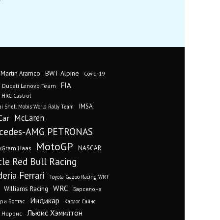
BWT Alpine
 Martin Aramco
Covid-19
FIA
Ducati Lenovo Team
 HRC Castrol
IMSA
i Shell Mobis World Rally Team
Car
McLaren
cedes-AMG PETRONAS
MotoGP
yGram Haas
NASCAR
cle Red Bull Racing
eria Ferrari
Toyota Gazoo Racing WRT
WRC
Williams Racing
Барселона
Индикар
ри Боттас
Карлос Сайнс
Льюис Хэмилтон
 Норрис