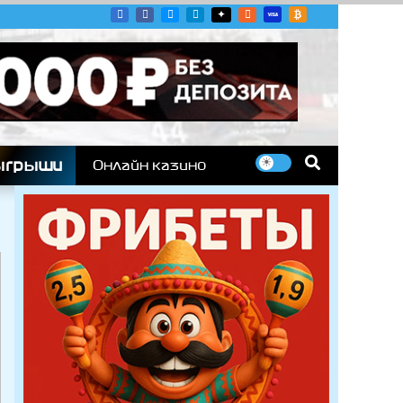
угих гоночных серий
ыгрыши
Онлайн казино