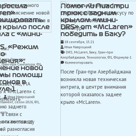
просила
Помог ли Пиастри
ren»
трюк с задним
ицировать
крылом «мини-
е крыло после
DRS» от «McLaren»
ла с «мини-
победить в Баку?
18 сентября, 15:21
RS, «Режим
Илья Навроцкий
 15:32
DRS
,
McLaren
,
Баку
,
Гран-при
го
цкий
Азербайджана
,
Технологии
,
Ф1
,
Формула-1
Laren
,
Гран-при
ения»:
on
Комментировать
,
Гран-при Сингапура
,
Ф1
,
нение новой
Помог
После Гран-при Азербайджана
ли
мы помощи
on
вать
Пиастри
возникла новая техническая
FIA
гонов в
известно, FIA
трюк
попросила
интрига, в центре внимания
с
ле-1
«McLaren»
ь к «McLaren» с
задним
которой оказалось заднее
модифицировать
2
Илья Навроцкий
изменить
крылом
заднее
крыло «McLaren».
гламент
,
сезон-2026
,
Ф1
,
«мини-
крыло
ию заднего
DRS»
после
on
вать
 в связи с
от
скандала
Без
«McLaren»
 откажется от
иями по поводу
с
DRS,
победить
«мини-
«Режим
й разногласия
».
в
DRS»
ручного
Баку?