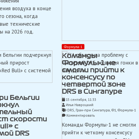
нижения
управления»:
объяснение
ения воздуха в конце
новой
о сезона, когда
системы
вые технические
помощи
для
ы на 2026 год.
обгонов
в
Формуле-1
Формула-1
Команды
Формулы-1 не
смогли прийти к
консенсусу по
четвертой зоне
DRS в Сингапуре
ри Бельгии
15 сентября, 11:33
ркнул
Илья Навроцкий
DRS
,
Гран-при Сингапура
,
Ф1
,
Формула-1
тельный
on
Комментировать
ст скорости
Команды
Команды Формулы-1 не смогли
ull» с
Формулы-1
не
прийти к четкому консенсусу
мой DRS
смогли