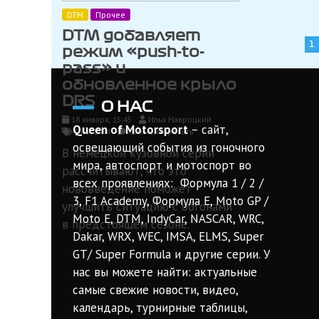
DTM
Прочее
DTM добавляет
Навигация
1
режим «push-to-
по
pass» и
обновленное крыло
записям
DRS
О НАС
18 января, 15:45
Илья Навроцкий
Queen of Motorsport
– сайт,
on
DRS
,
DTM
Комментировать
DTM
освещающий события из гоночного
В немецкой кузовной серии
добавляет
мира, автоспорт и мотоспорт во
режим
рассчитывают, что это
«push-
всех проявлениях: Формула 1 / 2 /
нововведение поможет
to-
3, F1 Academy, Формула Е, Moto GP /
pass»
улучшить ситуацию с обгонами
и
Moto E, DTM, IndyCar, NASCAR, WRC,
в предстоящем сезоне.
обновленное
Dakar, WRX, WEC, IMSA, ELMS, Super
крыло
GT/ Super Formula и другие серии. У
DRS
нас вы можете найти: актуальные
самые свежие новости, видео,
календарь, турнирные таблицы,