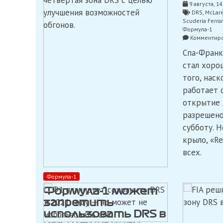
четвертая зона DRS с целью
9 августа, 14
Гран-
улучшения возможностей
DRS
,
McLar
при
Scuderia Ferrar
обгонов.
Сингапура
Формула-1
Комментиро
Спа-Франк
стал хоро
того, нас
работает 
открытие 
разрешено
субботу. 
крыло, «Re
всех.
Формула-1
Формула-1 может
запретить
использовать DRS в