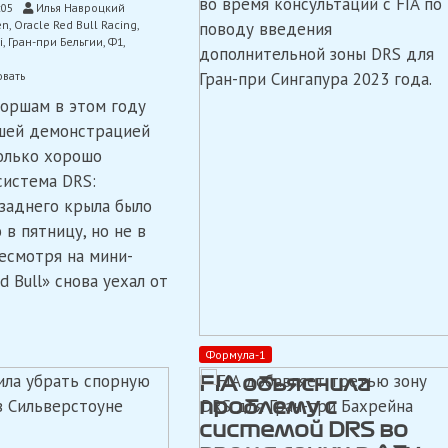
во время консультаций с FIA по
:05
Илья Навроцкий
прийти
en
,
Oracle Red Bull Racing
,
к
поводу введения
i
,
Гран-при Бельгии
,
Ф1
,
консенсусу
дополнительной зоны DRS для
по
on
вать
Гран-при Сингапура 2023 года.
четвертой
Гран-
зоне
оршам в этом году
при
DRS
Бельгии
в
шей демонстрацией
подчеркнул
Сингапуре
колько хорошо
значительный
прирост
система DRS:
скорости
заднего крыла было
«Red
 в пятницу, но не в
Bull»
с
Несмотря на мини-
системой
d Bull» снова уехал от
DRS
Формула-1
FIA объяснила
проблему с
системой DRS во