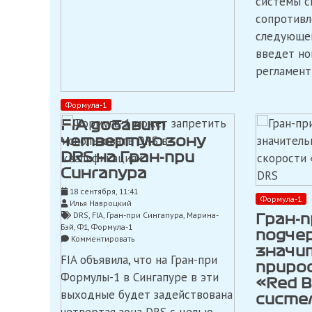
системы с
сопротивл
следующег
введет но
регламент
Формула-1
FIA добавит
четвертую зону
DRS на Гран-при
Сингапура
18 сентября, 11:41
Формула-1
Илья Навроцкий
DRS
,
FIA
,
Гран-при Сингапура
,
Марина-
Гран-п
Бэй
,
Ф1
,
Формула-1
подче
on
Комментировать
FIA
значи
FIA объявила, что на Гран-при
добавит
приро
четвертую
Формулы-1 в Сингапуре в эти
«Red B
зону
выходные будет задействована
DRS
систе
на