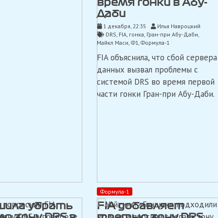
время гонки в Абу-
Даби
1 декабря, 22:35
Илья Навроцкий
DRS
,
FIA
,
гонка
,
Гран-при Абу-Даби
,
Майкл Маси
,
Ф1
,
Формула-1
FIA объяснила, что сбой сервера
данных вызвал проблемы с
системой DRS во время первой
части гонки Гран-при Абу-Даби.
Формула-1
ешила убрать
FIA добавляет
ю зону DRS в
третью зону DRS