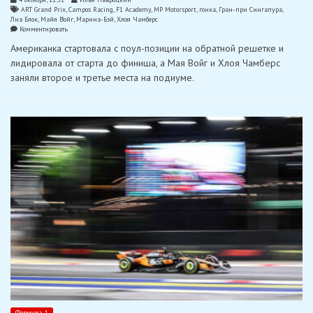
ART Grand Prix
,
Campos Racing
,
F1 Academy
,
MP Motorsport
,
гонка
,
Гран-при Сингапура
,
Лиа Блок
,
Майя Войг
,
Марина-Бэй
,
Хлоя Чамберс
on
Комментировать
Блок
Американка стартовала с поул-позиции на обратной решетке и
выиграла
первую
лидировала от старта до финиша, а Мая Войг и Хлоя Чамберс
гонку
заняли второе и третье места на подиуме.
F1
Academy
в
Сингапуре
Формула-1