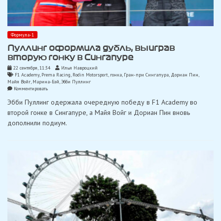
Формула-1
Пуллинг оформила дубль, выиграв
вторую гонку в Сингапуре
22 сентября, 11:34
Илья Навроцкий
F1 Academy
,
Prema Racing
,
Rodin Motorsport
,
гонка
,
Гран-при Сингапура
,
Дориан Пин
,
Майя Войг
,
Марина-Бэй
,
Эбби Пуллинг
on
Комментировать
Пуллинг
Эбби Пуллинг одержала очередную победу в F1 Academy во
оформила
дубль,
второй гонке в Сингапуре, а Майя Войг и Дориан Пин вновь
выиграв
дополнили подиум.
вторую
гонку
в
Сингапуре