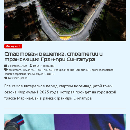
Формула-1
Стартовая решетка, стратегии и
трансляция Гран-при Сингапура
5 октября, 14:00
Илья Навроцкий
acestream
,
iptv
,
Pirelli
,
Гран-при Сингапура
,
Марина-Бэй
,
онлайн
,
прогноз
,
стартовая
решетка
,
стратегия
,
Ф1
,
Формула-1
,
шины
on
Комментировать
Стартовая
Все самое интересное перед стартом восемнадцатой гонки
решетка,
стратегии
сезона Формулы-1 2025 года, которая пройдет на городской
и
трассе Марина-Бэй в рамках Гран-при Сингапура.
трансляция
Гран-
при
Сингапура