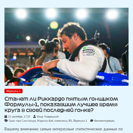
гонок
года
Формула-1
Станет ли Риккардо пятым гонщиком
Формулы-1, показавшим лучшее время
круга в своей последней гонке?
25 сентября, 17:29
Илья Навроцкий
on
Гран-при Сингапура
,
Марина-Бэй
,
статистика
,
Ф1
,
Формула-1
Комментировать
Станет
Вашему вниманию самые интересные статистические данные по
ли
Риккардо