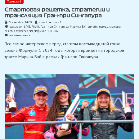
Формула-1
Стартовая решетка, стратегии и
трансляция Гран-при Сингапура
22 сентября, 14:00
Илья Навроцкий
acestream
,
LIVE
,
Pirelli
,
Гран-при Сингапура
,
Марина-Бэй
,
онлайн
,
погода
,
стартовая
решетка
,
стратегия
,
Ф1
,
Формула-1
,
шины
on
Комментировать
Стартовая
Все самое интересное перед стартом восемнадцатой гонки
решетка,
стратегии
сезона Формулы-1 2024 года, которая пройдет на городской
и
трассе Марина-Бэй в рамках Гран-при Сингапура.
трансляция
Гран-
при
Сингапура