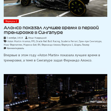
Формула-1
Алонсо показал лучшее время в первой
тренировке в Сингапуре
3 октября, 14:14
Илья Навроцкий
Aston Martin Aramco
,
FP1
,
Oracle Red Bull Racing
,
Scuderia Ferrari
,
Гран-при Сингапура
,
Макс Ферстаппен
,
Марина-Бэй
,
Ф1
,
Фернандо Алонсо
,
Формула-1
,
Шарль Леклер
on
Комментировать
Алонсо
Впервые в этом году «Aston Martin» показала лучшее время в
показал
лучшее
тренировке, а темп в Сингапуре задал Фернандо Алонсо.
время
в
первой
тренировке
в
Сингапуре