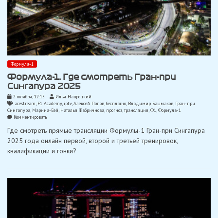
Формула-1
Формула-1. Где смотреть Гран-при
Сингапура 2025
2 октября, 12:15
Илья Навроцкий
acestream
,
F1 Academy
,
iptv
,
Алексей Попов
,
бесплатно
,
Владимир Башмаков
,
Гран-при
Сингапура
,
Марина-Бэй
,
Наталья Фабричнова
,
прогноз
,
трансляция
,
Ф1
,
Формула-1
on
Комментировать
Формула-1.
Где смотреть прямые трансляции Формулы-1 Гран-при Сингапура
Где
смотреть
2025 года онлайн первой, второй и третьей тренировок,
Гран-
квалификации и гонки?
при
Сингапура
2025