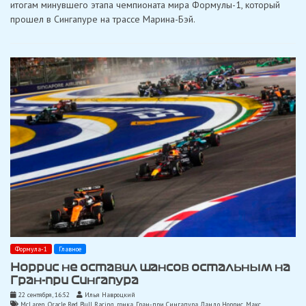
итогам минувшего этапа чемпионата мира Формулы-1, который
пятым
прошел в Сингапуре на трассе Марина-Бэй.
гонщиком
Формулы-1,
показавшим
лучшее
время
круга
в
своей
последней
гонке?
Формула-1
Главное
Норрис не оставил шансов остальным на
Гран-при Сингапура
22 сентября, 16:52
Илья Навроцкий
McLaren
,
Oracle Red Bull Racing
,
гонка
,
Гран-при Сингапура
,
Ландо Норрис
,
Макс