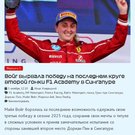
Формула-1
Войг вырвала победу на последнем круге
второй гонки F1 Academy в Сингапуре
5 октября, 12:10
Илья Навроцкий
F1 Academy
,
MP Motorsport
,
Prema Racing
,
Rodin Motorsport
,
гонка
,
Гран-при Сингапура
,
Дориан Пин
,
Майя Войг
,
Марина-Бэй
,
Элла Ллойд
on
Комментировать
Войг
Майя Войг боролась за последнюю возможность одержать свою
вырвала
победу
третью победу в сезоне 2025 года, сохранив свои мечты о титуле
на
в сложных условиях и приняв замечательное испытание со
последнем
круге
стороны занявшей второе место Дориан Пин в Сингапуре.
второй
гонки