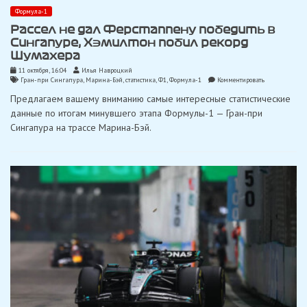
Формула-1
Рассел не дал Ферстаппену победить в
Сингапуре, Хэмилтон побил рекорд
Шумахера
11 октября, 16:04
Илья Навроцкий
on
Гран-при Сингапура
,
Марина-Бэй
,
статистика
,
Ф1
,
Формула-1
Комментировать
Рассел
Предлагаем вашему вниманию самые интересные статистические
не
дал
данные по итогам минувшего этапа Формулы-1 — Гран-при
Ферстаппену
Сингапура на трассе Марина-Бэй.
победить
в
Сингапуре,
Хэмилтон
побил
рекорд
Шумахера