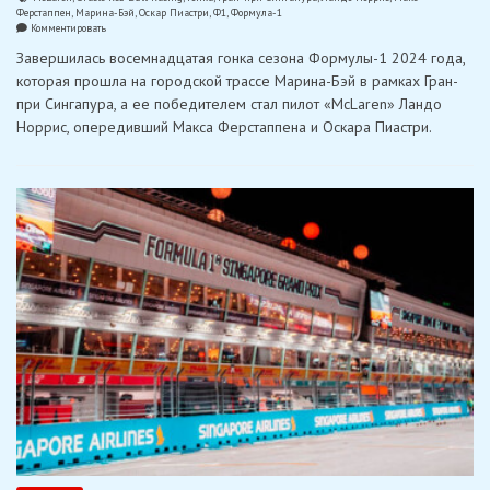
Ферстаппен
,
Марина-Бэй
,
Оскар Пиастри
,
Ф1
,
Формула-1
on
Комментировать
Норрис
Завершилась восемнадцатая гонка сезона Формулы-1 2024 года,
не
оставил
которая прошла на городской трассе Марина-Бэй в рамках Гран-
шансов
при Сингапура, а ее победителем стал пилот «McLaren» Ландо
остальным
на
Норрис, опередивший Макса Ферстаппена и Оскара Пиастри.
Гран-
при
Сингапура