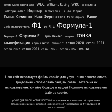
WEC
WRC
Williams Racing
Барселона
Toyota Gazoo Racing WRT
Индикар
Валттери Боттас
Ландо Норрис
Карлос Сайнс
Ралли
Льюис Хэмилтон
Макс Ферстаппен
Марк Маркес
Ф1
Формула-1
ФЕ
Себастьян Феттель
Ф2
гонка
Формула Е
Шарль Леклер
авария
Формула-2
квалификация
сезон-2020
сезон-2021
коронавирус
регламент
тесты
сезон-2024
сезон-2022
сезон-2025
сезон-2026
Наш сайт использует файлы cookie для улучшения вашего опыта.
Продолжая использовать сайт, вы соглашаетесь на их
использование. Узнайте больше в нашей
Политике использования
файлов cookie
.
© 2017 QUEEN-OF-MOTORSPORT.COM. Использование материалов сайта разрешено
только с размещением активной индексируемой гиперссылки на https://queen-of-
motorsport.com/