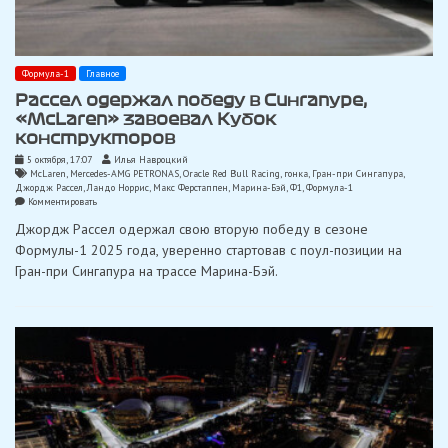
Формула-1
Главное
Рассел одержал победу в Сингапуре,
«McLaren» завоевал Кубок
конструкторов
5 октября, 17:07
Илья Навроцкий
McLaren
,
Mercedes-AMG PETRONAS
,
Oracle Red Bull Racing
,
гонка
,
Гран-при Сингапура
,
Джордж Рассел
,
Ландо Норрис
,
Макс Ферстаппен
,
Марина-Бэй
,
Ф1
,
Формула-1
on
Комментировать
Рассел
Джордж Рассел одержал свою вторую победу в сезоне
одержал
победу
Формулы-1 2025 года, уверенно стартовав с поул-позиции на
в
Гран-при Сингапура на трассе Марина-Бэй.
Сингапуре,
«McLaren»
завоевал
Кубок
конструкторов