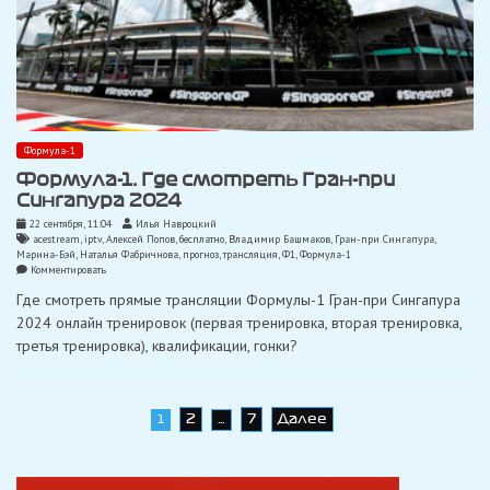
Формула-1
Формула-1. Где смотреть Гран-при
Сингапура 2024
22 сентября, 11:04
Илья Навроцкий
acestream
,
iptv
,
Алексей Попов
,
бесплатно
,
Владимир Башмаков
,
Гран-при Сингапура
,
Марина-Бэй
,
Наталья Фабричнова
,
прогноз
,
трансляция
,
Ф1
,
Формула-1
on
Комментировать
Формула-1.
Где смотреть прямые трансляции Формулы-1 Гран-при Сингапура
Где
смотреть
2024 онлайн тренировок (первая тренировка, вторая тренировка,
Гран-
третья тренировка), квалификации, гонки?
при
Сингапура
2024
Навигация
2
7
Далее
1
…
по
записям