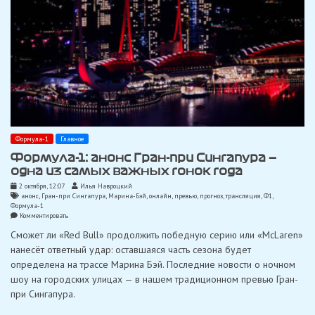
Формула-1
Главное
Формула-1: анонс Гран-при Сингапура —
одна из самых важных гонок года
2 октября, 12:07
Илья Навроцкий
анонс
,
Гран-при Сингапура
,
Марина-Бэй
,
онлайн
,
превью
,
прогноз
,
трансляция
,
Ф1
,
Формула-1
on
Комментировать
Формула-1:
Сможет ли «Red Bull» продолжить победную серию или «McLaren»
анонс
Гран-
нанесёт ответный удар: оставшаяся часть сезона будет
при
определена на трассе Марина Бэй. Последние новости о ночном
Сингапура
—
шоу на городских улицах — в нашем традиционном превью Гран-
одна
при Сингапура.
из
самых
важных