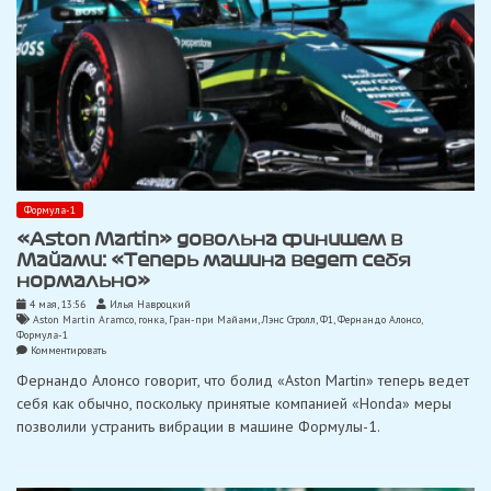
Формула-1
«Aston Martin» довольна финишем в
Майами: «Теперь машина ведет себя
нормально»
4 мая, 13:56
Илья Навроцкий
Aston Martin Aramco
,
гонка
,
Гран-при Майами
,
Лэнс Стролл
,
Ф1
,
Фернандо Алонсо
,
Формула-1
on
Комментировать
«Aston
Фернандо Алонсо говорит, что болид «Aston Martin» теперь ведет
Martin»
довольна
себя как обычно, поскольку принятые компанией «Honda» меры
финишем
позволили устранить вибрации в машине Формулы-1.
в
Майами:
«Теперь
машина
ведет