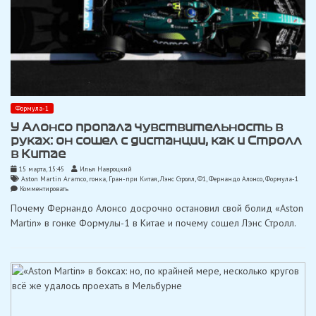
Формула-1
У Алонсо пропала чувствительность в
руках: он сошел с дистанции, как и Стролл
в Китае
15 марта, 15:45
Илья Навроцкий
Aston Martin Aramco
,
гонка
,
Гран-при Китая
,
Лэнс Стролл
,
Ф1
,
Фернандо Алонсо
,
Формула-1
on
Комментировать
У
Почему Фернандо Алонсо досрочно остановил свой болид «Aston
Алонсо
пропала
Martin» в гонке Формулы-1 в Китае и почему сошел Лэнс Стролл.
чувствительность
в
руках:
он
сошел
с
дистанции,
как
и