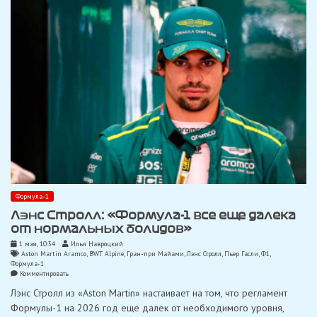
себя
нормально»
Формула-1
Лэнс Стролл: «Формула-1 все еще далека
от нормальных болидов»
1 мая, 10:34
Илья Навроцкий
Aston Martin Aramco
,
BWT Alpine
,
Гран-при Майами
,
Лэнс Стролл
,
Пьер Гасли
,
Ф1
,
Формула-1
on
Комментировать
Лэнс
Лэнс Стролл из «Aston Martin» настаивает на том, что регламент
Стролл:
«Формула-1
Формулы-1 на 2026 год еще далек от необходимого уровня,
все