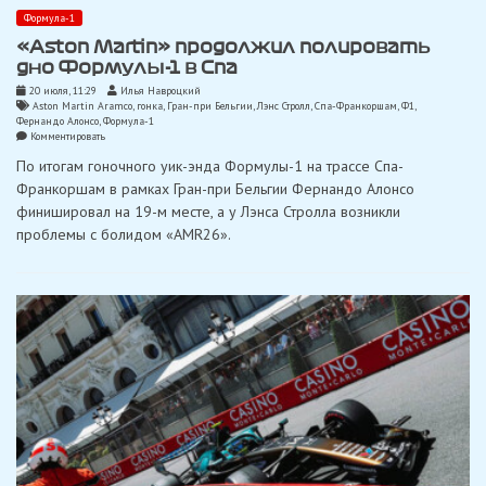
Формула-1
«Aston Martin» продолжил полировать
дно Формулы-1 в Спа
20 июля, 11:29
Илья Навроцкий
Aston Martin Aramco
,
гонка
,
Гран-при Бельгии
,
Лэнс Стролл
,
Спа-Франкоршам
,
Ф1
,
Фернандо Алонсо
,
Формула-1
on
Комментировать
«Aston
По итогам гоночного уик-энда Формулы-1 на трассе Спа-
Martin»
продолжил
Франкоршам в рамках Гран-при Бельгии Фернандо Алонсо
полировать
финишировал на 19-м месте, а у Лэнса Стролла возникли
дно
Формулы-1
проблемы с болидом «AMR26».
в
Спа