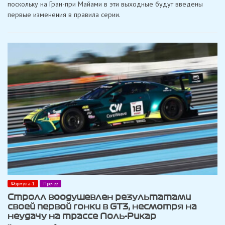
поскольку на Гран-при Майами в эти выходные будут введены
еще
далека
первые изменения в правила серии.
от
нормальных
болидов»
Формула-1
Прочее
Стролл воодушевлен результатами
своей первой гонки в GT3, несмотря на
неудачу на трассе Поль-Рикар