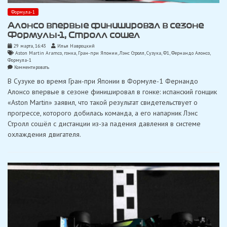
Формула-1
Алонсо впервые финишировал в сезоне
Формулы-1, Стролл сошел
29 марта, 16:43
Илья Навроцкий
Aston Martin Aramco
,
гонка
,
Гран-при Японии
,
Лэнс Стролл
,
Сузука
,
Ф1
,
Фернандо Алонсо
,
Формула-1
on
Комментировать
Алонсо
В Сузуке во время Гран-при Японии в Формуле-1 Фернандо
впервые
финишировал
Алонсо впервые в сезоне финишировал в гонке: испанский гонщик
в
«Aston Martin» заявил, что такой результат свидетельствует о
сезоне
Формулы-1,
прогрессе, которого добилась команда, а его напарник Лэнс
Стролл
Стролл сошёл с дистанции из-за падения давления в системе
сошел
охлаждения двигателя.