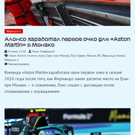
Формула-1
Алонсо заработал первое очко для «Aston
Martin» в Монако
8 июня, 11:58
Илья Навроцкий
Aston Martin Aramco
,
гонка
,
Гран-при Монако
,
Лэнс Стролл
,
Монако
,
Ф1
,
Фернандо Алонсо
,
Формула-1
on
Комментировать
Алонсо
Команда «Aston Martin»заработала свое первое очко в сезоне
заработал
первое
2026 года после того, как Фернандо занял десятое место на Гран-
очко
при Монако — к сожалению, Лэнс сошел с дистанции после
для
«Aston
столкновения с ограждением.
Martin»
в
Монако