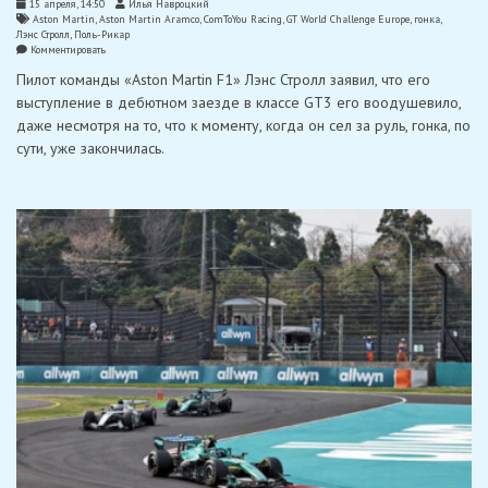
15 апреля, 14:50
Илья Навроцкий
Aston Martin
,
Aston Martin Aramco
,
ComToYou Racing
,
GT World Challenge Europe
,
гонка
,
Лэнс Стролл
,
Поль-Рикар
on
Комментировать
Стролл
Пилот команды «Aston Martin F1» Лэнс Стролл заявил, что его
воодушевлен
результатами
выступление в дебютном заезде в классе GT3 его воодушевило,
своей
даже несмотря на то, что к моменту, когда он сел за руль, гонка, по
первой
гонки
сути, уже закончилась.
в
GT3,
несмотря
на
неудачу
на
трассе
Поль-
Рикар