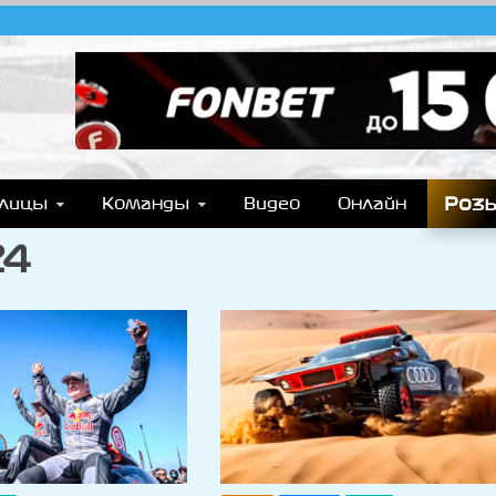
T.COM
y), Формулы Е, Moto GP, DTM, IndyCar, NASCAR, WRC (Dakar, WRX), WEC, IMSA и др
Роз
блицы
Команды
Видео
Онлайн
24