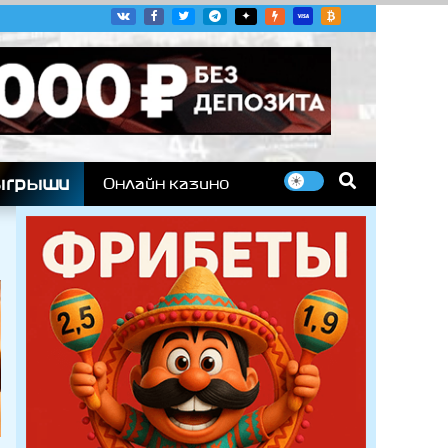
угих гоночных серий
ыгрыши
Онлайн казино