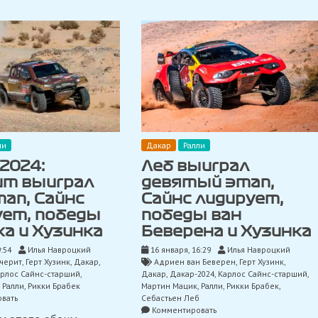
триумфы
Брабека
и
Мацика
ли
Дакар
Ралли
2024:
Леб выиграл
ит выиграл
девятый этап,
тап, Сайнс
Сайнс лидирует,
ует, победы
победы ван
а и Хузинка
Беверена и Хузинка
9:54
Илья Навроцкий
16 января, 16:29
Илья Навроцкий
черит
,
Герт Хузинк
,
Дакар
,
Адриен ван Беверен
,
Герт Хузинк
,
рлос Сайнс-старший
,
Дакар
,
Дакар-2024
,
Карлос Сайнс-старший
,
,
Ралли
,
Рикки Брабек
Мартин Мацик
,
Ралли
,
Рикки Брабек
,
on
вать
Себастьен Леб
Дакар-2024:
on
Комментировать