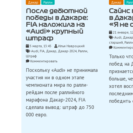
Дакар
Ралли
Дакар
Рал
После дебютной
Сайнс
победы в Дакаре:
в Дака
FIA наложила на
«Я не
«Audi» крупный
21 января, 1
Audi
,
Дака
штраф
старший
,
Ралл
5 марта, 13:45
Илья Навроцкий
Комментиро
Audi
,
FIA
,
Дакар
,
Дакар-2024
,
Ралли
,
Только чт
Штраф
on
Комментировать
побед на 
После
Поскольку «Audi» не принимала
признается
дебютной
победы
участия ни в одном этапе
больше, че
в
чемпионата мира по ралли-
хотел вос
Дакаре:
FIA
рейдам после раллийного
последним
наложила
марафона Дакар-2024, FIA
победить с
на
сделала вывод: штраф до 750
«Audi»
крупный
000 евро.
штраф