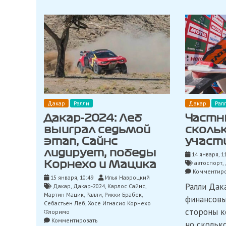
Дакар
Ралли
Дакар
Рал
Дакар-2024: Леб
Частн
выиграл седьмой
сколь
этап, Сайнс
участи
лидирует, победы
14 января, 1
автоспорт
,
Корнехо и Мацика
Комментиро
15 января, 10:49
Илья Навроцкий
Ралли Дак
Дакар
,
Дакар-2024
,
Карлос Сайнс
,
Мартин Мацик
,
Ралли
,
Рикки Брабек
,
финансовы
Себастьен Леб
,
Хосе Игнасио Корнехо
стороны к
Флоримо
on
Комментировать
но скольк