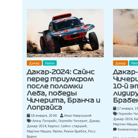
Дакар
Ралли
Дакар
Рал
Дакар-2024: Сайнс
Дакар-
перед триумфом
Чичер
после поломки
10-й э
Леба, победы
лидир
Чичерита, Бранча и
Брабек
Лопрайса
17 января, 1
Герлейн Чи
18 января, 20:00
Илья Навроцкий
Дакар-2024
,
Ка
Алеш Лопрайс
,
Герлейн Чичерит
,
Дакар
,
Мартин Мацик
Дакар-2024
,
Карлос Сайнс-старший
,
Комментиро
Мартин Мацик
,
Ралли
,
Рикки Брабек
,
Росс
Бранч