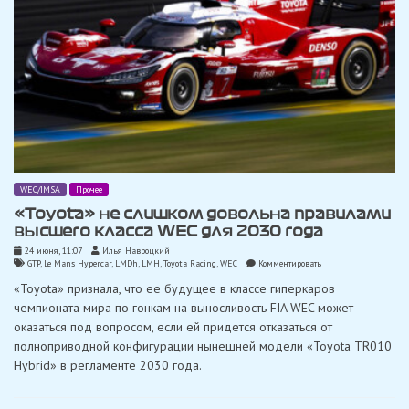
WEC/IMSA
Прочее
«Toyota» не слишком довольна правилами
высшего класса WEC для 2030 года
24 июня, 11:07
Илья Навроцкий
on
GTP
,
Le Mans Hypercar
,
LMDh
,
LMH
,
Toyota Racing
,
WEC
Комментировать
«Toyota»
«Toyota» признала, что ее будущее в классе гиперкаров
не
слишком
чемпионата мира по гонкам на выносливость FIA WEC может
довольна
оказаться под вопросом, если ей придется отказаться от
правилами
высшего
полноприводной конфигурации нынешней модели «Toyota TR010
класса
Hybrid» в регламенте 2030 года.
WEC
для
2030
года