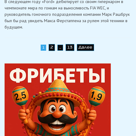
В следующем году «Ford» дебютирует со своим гиперкаром в
ведет
переговоры
чемпионате мира по гонкам на выносливость FIA WEC, и
с
руководитель гоночного подразделения компании Марк Рашбрук
Ферстаппеном
о
был бы рад увидеть Макса Ферстаппена за рулем этой техники в
возможностях
будущем.
участия
в
WEC
в
классе
Навигация
2
13
Далее
гиперкаров
1
…
по
записям