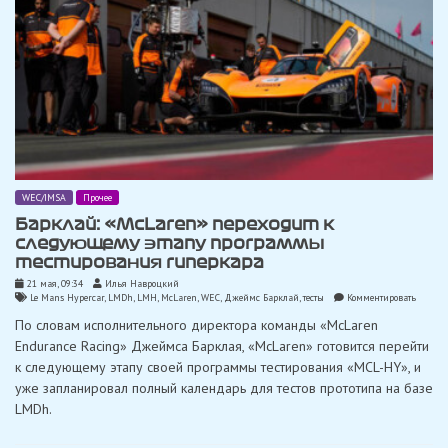
WEC/IMSA
Прочее
Барклай: «McLaren» переходит к
следующему этапу программы
тестирования гиперкара
21 мая, 09:34
Илья Навроцкий
on
Le Mans Hypercar
,
LMDh
,
LMH
,
McLaren
,
WEC
,
Джеймс Барклай
,
тесты
Комментировать
Баркла
По словам исполнительного директора команды «McLaren
«McLar
перехо
Endurance Racing» Джеймса Барклая, «McLaren» готовится перейти
к
к следующему этапу своей программы тестирования «MCL-HY», и
следу
этапу
уже запланировал полный календарь для тестов прототипа на базе
прогр
LMDh.
тестиро
гиперк