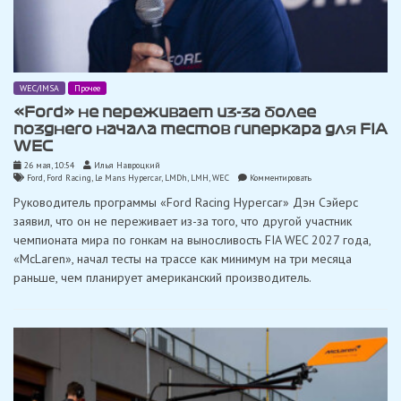
WEC/IMSA
Прочее
«Ford» не переживает из-за более
позднего начала тестов гиперкара для FIA
WEC
26 мая, 10:54
Илья Навроцкий
on
Ford
,
Ford Racing
,
Le Mans Hypercar
,
LMDh
,
LMH
,
WEC
Комментировать
«Ford»
Руководитель программы «Ford Racing Hypercar» Дэн Сэйерс
не
переживает
заявил, что он не переживает из-за того, что другой участник
из-
чемпионата мира по гонкам на выносливость FIA WEC 2027 года,
за
более
«McLaren», начал тесты на трассе как минимум на три месяца
позднего
раньше, чем планирует американский производитель.
начала
тестов
гиперкара
для
FIA
WEC