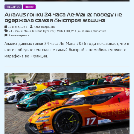
WEC/IMSA
Прочее
Анализ гонки 24 часа Ле-Мана: победу не
одержала самая быстрая машина
16 июня, 10:58
Илья Навроцкий
24 часа Ле-Мана
,
Le Mans Hypercar
,
LMDh
,
LMH
,
WEC
,
аналитика
,
статистика
on
Комментировать
Анализ
Анализ данных гонки 24 часа Ле-Мана 2026 года показывает, что в
гонки
24
итоге победителем стал не самый быстрый автомобиль суточного
часа
марафона во Франции.
Ле-
Мана:
победу
не
одержала
самая
быстрая
машина