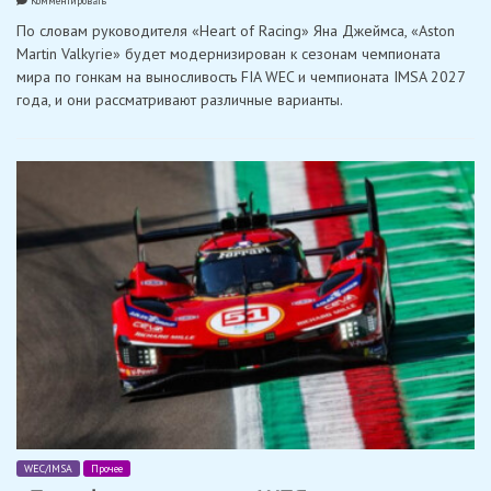
Комментировать
«Aston
По словам руководителя «Heart of Racing» Яна Джеймса, «Aston
Martin»
уже
Martin Valkyrie» будет модернизирован к сезонам чемпионата
запланирована
мира по гонкам на выносливость FIA WEC и чемпионата IMSA 2027
использование
джокеров
года, и они рассматривают различные варианты.
Evo
для
«Valkyrie»
WEC/IMSA
Прочее