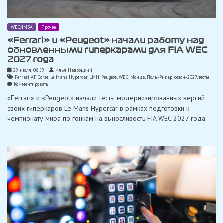
WEC/IMSA
Прочее
«Ferrari» и «Peugeot» начали работу над
обновленными гиперкарами для FIA WEC
2027 года
29 июля, 08:59
Илья Навроцкий
Ferrari AF Corse
,
Le Mans Hypercar
,
LMH
,
Peugeot
,
WEC
,
Монца
,
Поль-Рикар
,
сезон-2027
,
тесты
on
Комментировать
«Ferrari»
«Ferrari» и «Peugeot» начали тесты модернизированных версий
и
«Peugeot»
своих гиперкаров Le Mans Hypercar в рамках подготовки к
начали
чемпионату мира по гонкам на выносливость FIA WEC 2027 года.
работу
над
обновленными
гиперкарами
для
FIA
WEC
2027
года