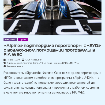
WEC/IMSA
Прочее
«Alpine» подтвердила переговоры с «BYD»
о возможном поглощении программы в
FIA WEC
7 июня, 10:30
Илья Навроцкий
Alpine
,
Alpine Endurance Team
,
BYD
,
Le Mans Hypercar
,
LMDh
,
LMH
,
WEC
on
Комментировать
«Alpine»
Руководитель «Signatech» Филипп Сино подтвердил переговоры с
подтвердила
переговоры
«BYD» о возможном приобретении программы «Alpine A424», что
с
было названо одной из нескольких хороших возможностей для
«BYD»
о
сохранения команды, персонала и прототипа в рабочем состоянии
возможном
в чемпионате мира по гонкам на выносливость FIA WEC.
поглощении
программы
в
FIA