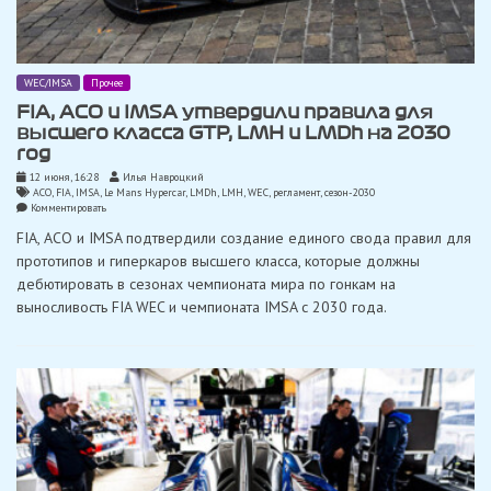
WEC/IMSA
Прочее
FIA, ACO и IMSA утвердили правила для
высшего класса GTP, LMH и LMDh на 2030
год
12 июня, 16:28
Илья Навроцкий
ACO
,
FIA
,
IMSA
,
Le Mans Hypercar
,
LMDh
,
LMH
,
WEC
,
регламент
,
сезон-2030
on
Комментировать
FIA,
FIA, ACO и IMSA подтвердили создание единого свода правил для
ACO
и
прототипов и гиперкаров высшего класса, которые должны
IMSA
дебютировать в сезонах чемпионата мира по гонкам на
утвердили
правила
выносливость FIA WEC и чемпионата IMSA с 2030 года.
для
высшего
класса
GTP,
LMH
и
LMDh
на
2030
год