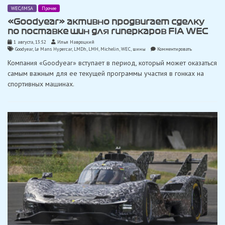
WEC/IMSA
Прочее
«Goodyear» активно продвигает сделку
по поставке шин для гиперкаров FIA WEC
1 августа, 13:52
Илья Навроцкий
on
Goodyear
,
Le Mans Hypercar
,
LMDh
,
LMH
,
Michelin
,
WEC
,
шины
Комментировать
«Goodyear»
Компания «Goodyear» вступает в период, который может оказаться
активно
продвигает
самым важным для ее текущей программы участия в гонках на
сделку
спортивных машинах.
по
поставке
шин
для
гиперкаров
FIA
WEC