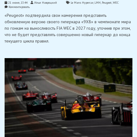
21 июня, 13:44
Илья Навроцкий
Le Mans Hypercar
,
LMH
,
Peugeot
,
WEC
on
Комментировать
«Peugeot»
«Peugeot» подтвердила свои намерения представить
подтвердила
планы
обновленную версию своего гиперкара «9X8» в чемпионате мира
по
по гонкам на выносливость FIA WEC в 2027 году, уточнив при этом,
обновлению
гиперкара
что не будет представлять совершенно новый гиперкар до конца
«9X8»
текущего цикла правил.
на
2027
год