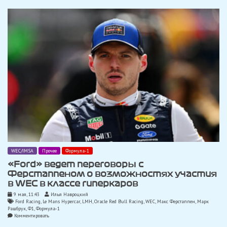
WEC/IMSA
Прочее
Формула-1
«Ford» ведет переговоры с
Ферстаппеном о возможностях участия
в WEC в классе гиперкаров
9 мая, 11:43
Илья Навроцкий
Ford Racing
,
Le Mans Hypercar
,
LMH
,
Oracle Red Bull Racing
,
WEC
,
Макс Ферстаппен
,
Марк
Рашбрук
,
Ф1
,
Формула-1
on
Комментировать
«Ford»