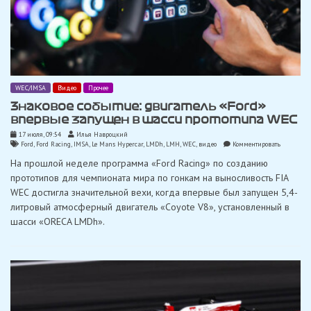
WEC/IMSA
Видео
Прочее
Знаковое событие: двигатель «Ford»
впервые запущен в шасси прототипа WEC
17 июля, 09:54
Илья Навроцкий
on
Ford
,
Ford Racing
,
IMSA
,
Le Mans Hypercar
,
LMDh
,
LMH
,
WEC
,
видео
Комментировать
Знаковое
На прошлой неделе программа «Ford Racing» по созданию
событие:
двигатель
прототипов для чемпионата мира по гонкам на выносливость FIA
«Ford»
WEC достигла значительной вехи, когда впервые был запущен 5,4-
впервые
запущен
литровый атмосферный двигатель «Coyote V8», установленный в
в
шасси «ORECA LMDh».
шасси
прототипа
WEC