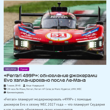
WEC
WEC/IMSA
Прочее
«Ferrari 499P»: обновление джокерами
Evo запланировано после Ле-Мана
7 июня, 09:45
Илья Навроцкий
24 часа Ле-Мана
,
Ferrari
,
Ferrari AF Corse
,
Le Mans Hypercar
,
LMH
,
WEC
on
Комментировать
«Ferrari
«Ferrari» планирует модернизировать «499P» с помощью
499P»:
обновление
джокеров Evo к сезону WEC 2027 года — что планирует Скудерия
джокерами
и как оценить обновления своих конкурентов.
Evo