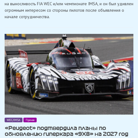
гипер
на выносливость FIA WEC и/или чемпионате IMSA, и он был удивлен
«Isott
огромным интересом со стороны пилотов после объявления о
Frasch
в
начале сотрудничества.
WEC
и
IMSA
WEC/IMSA
Прочее
«Peugeot» подтвердила планы по
обновлению гиперкара «9X8» на 2027 год