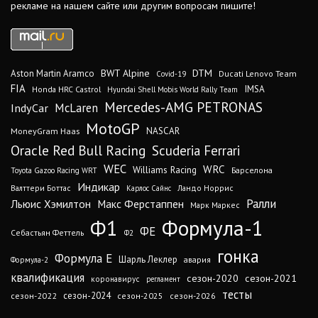
рекламе на нашем сайте или другим вопросам пишите!
DTM
BWT Alpine
Aston Martin Aramco
Ducati Lenovo Team
Covid-19
FIA
IMSA
Honda HRC Castrol
Hyundai Shell Mobis World Rally Team
Mercedes-AMG PETRONAS
IndyCar
McLaren
MotoGP
MoneyGram Haas
NASCAR
Oracle Red Bull Racing
Scuderia Ferrari
WEC
WRC
Williams Racing
Барселона
Toyota Gazoo Racing WRT
Индикар
Валттери Боттас
Ландо Норрис
Карлос Сайнс
Ралли
Льюис Хэмилтон
Макс Ферстаппен
Марк Маркес
Ф1
Формула-1
ФЕ
Себастьян Феттель
Ф2
гонка
Формула Е
Шарль Леклер
авария
Формула-2
квалификация
сезон-2020
сезон-2021
коронавирус
регламент
тесты
сезон-2024
сезон-2022
сезон-2025
сезон-2026