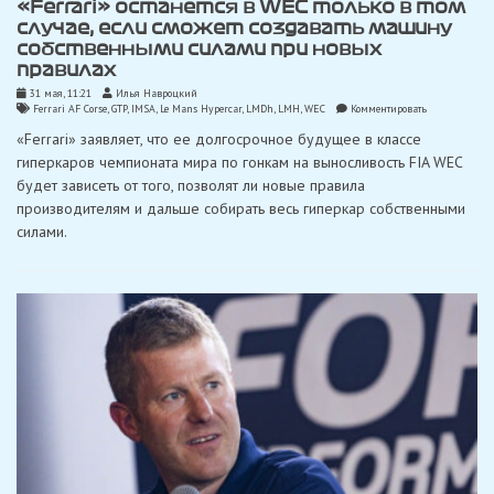
«Ferrari» останется в WEC только в том
случае, если сможет создавать машину
собственными силами при новых
правилах
31 мая, 11:21
Илья Навроцкий
on
Ferrari AF Corse
,
GTP
,
IMSA
,
Le Mans Hypercar
,
LMDh
,
LMH
,
WEC
Комментировать
«Ferrari»
«Ferrari» заявляет, что ее долгосрочное будущее в классе
останется
в
гиперкаров чемпионата мира по гонкам на выносливость FIA WEC
WEC
будет зависеть от того, позволят ли новые правила
только
в
производителям и дальше собирать весь гиперкар собственными
том
силами.
случае,
если
сможет
создавать
машину
собственными
силами
при
новых
правилах