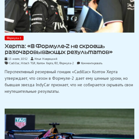
Формула-1
Херта: «В Формуле-2 не скроешь
разочаровывающих результатов»
13 июля, 10:52
Илья Навроцкий
on
Cadillac
,
Hitech TGR
,
Колтон Херта
,
Ф2
,
Формула-2
Комментировать
Херта:
Перспективный резервный гонщик «Cadillac» Колтон Херта
«В
Формуле-2
утверждает, что сезон в Формуле-2 дает ему ценные уроки, но
не
бывшая звезда IndyCar признает, что не собирается скрывать свои
скроешь
разочаровывающих
неутешительные результаты.
результатов»