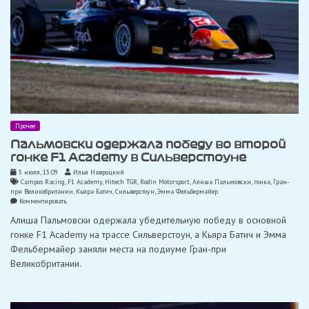
Прочее
Пальмовски одержала победу во второй
гонке F1 Academy в Сильверстоуне
5 июля, 13:09
Илья Навроцкий
Campos Racing
,
F1 Academy
,
Hitech TGR
,
Rodin Motorsport
,
Алиша Пальмовски
,
гонка
,
Гран-
при Великобритании
,
Кьяра Батич
,
Сильверстоун
,
Эмма Фельбермайер
on
Комментировать
Пальмовски
Алиша Пальмовски одержала убедительную победу в основной
одержала
победу
гонке F1 Academy на трассе Сильверстоун, а Кьяра Батич и Эмма
во
Фельбермайер заняли места на подиуме Гран-при
второй
гонке
Великобритании.
F1
Academy
в
Сильверстоуне