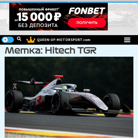
Перейти
к
содержимому
QUEEN-OF-MOTORSPORT.com
Метка:
Hitech TGR