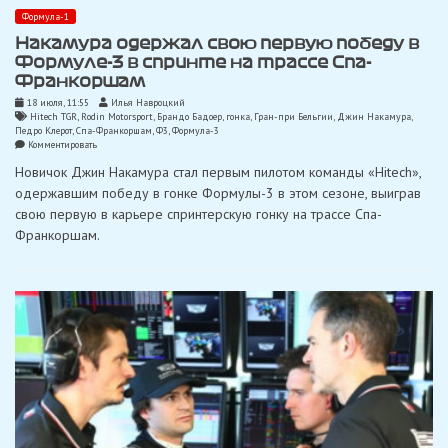
Формула-1
Накамура одержал свою первую победу в
Формуле-3 в спринте на трассе Спа-
Франкоршам
18 июля, 11:55
Илья Навроцкий
Hitech TGR
,
Rodin Motorsport
,
Брандо Бадоер
,
гонка
,
Гран-при Бельгии
,
Джин Накамура
,
Педро Клерот
,
Спа-Франкоршам
,
Ф3
,
Формула-3
on
Комментировать
Накамура
Новичок Джин Накамура стал первым пилотом команды «Hitech»,
одержал
свою
одержавшим победу в гонке Формулы-3 в этом сезоне, выиграв
первую
свою первую в карьере спринтерскую гонку на трассе Спа-
победу
в
Франкоршам.
Формуле-3
в
спринте
на
трассе
Спа-
Франкоршам