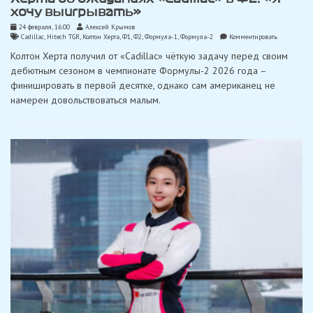
хочу выигрывать»
24 февраля, 16:00
Алексей Крымов
on
Cadillac
,
Hitech TGR
,
Колтон Херта
,
Ф1
,
Ф2
,
Формула-1
,
Формула-2
Комментировать
Херта
Колтон Херта получил от «Cadillac» чёткую задачу перед своим
об
ожиданиях
дебютным сезоном в чемпионате Формулы-2 2026 года –
«Cadillac»
финишировать в первой десятке, однако сам американец не
в
Ф2:
намерен довольствоваться малым.
«Я
хочу
выигрывать