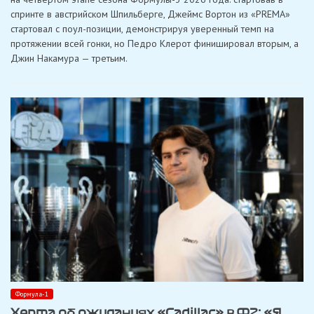
первую
спринте в австрийском Шпильберге, Джеймс Вортон из «PREMA»
победу
на
стартовал с поул-позиции, демонстрируя уверенный темп на
трассе
протяжении всей гонки, но Педро Клерот финишировал вторым, а
Red
Bull
Джин Накамура — третьим.
Ring
в
спринтерской
гонке
Ф3
Формула-1
Херта об ожиданиях «Cadillac» в Ф2: «Я