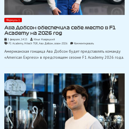
Формула-1
Ава Добсон обеспечила себе место в F1
Academy на 2026 год
5 февраля, 14:15
Илья Навроцкий
on
F1 Academy
,
Hitech TGR
,
Ава Добсон
,
сезон-2026
Комментировать
Ава
Американская гонщица Ава Добсон будет представлять команду
Добсон
обеспечила
«American Express» в предстоящем сезоне F1 Academy 2026 года.
себе
место
в
F1
Academy
на
2026
год