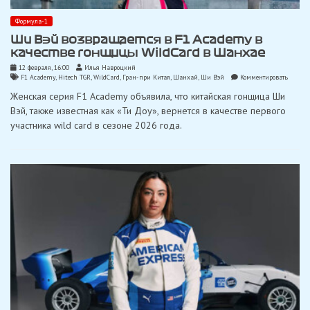
Формула-1
Ши Вэй возвращается в F1 Academy в
качестве гонщицы WildCard в Шанхае
12 февраля, 16:00
Илья Навроцкий
on
F1 Academy
,
Hitech TGR
,
WildCard
,
Гран-при Китая
,
Шанхай
,
Ши Вэй
Комментировать
Ши
Женская серия F1 Academy объявила, что китайская гонщица Ши
Вэй
возвра
Вэй, также известная как «Ти Доу», вернется в качестве первого
в
участника wild card в сезоне 2026 года.
F1
Academ
в
качеств
гонщи
WildCa
в
Шанха