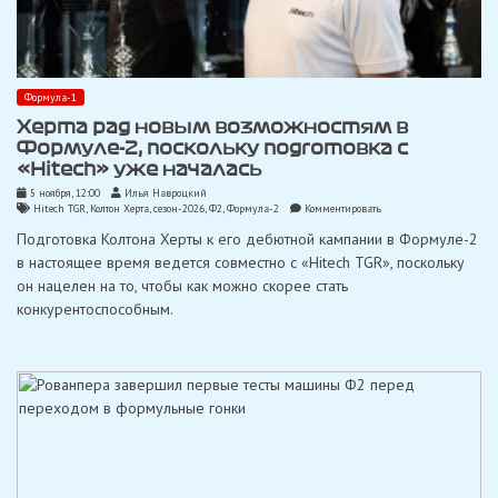
Формула-1
Херта рад новым возможностям в
Формуле-2, поскольку подготовка с
«Hitech» уже началась
5 ноября, 12:00
Илья Навроцкий
on
Hitech TGR
,
Колтон Херта
,
сезон-2026
,
Ф2
,
Формула-2
Комментировать
Херта
Подготовка Колтона Херты к его дебютной кампании в Формуле-2
рад
новым
в настоящее время ведется совместно с «Hitech TGR», поскольку
возможностям
он нацелен на то, чтобы как можно скорее стать
в
Формуле-2,
конкурентоспособным.
поскольку
подготовка
с
«Hitech»
уже
началась