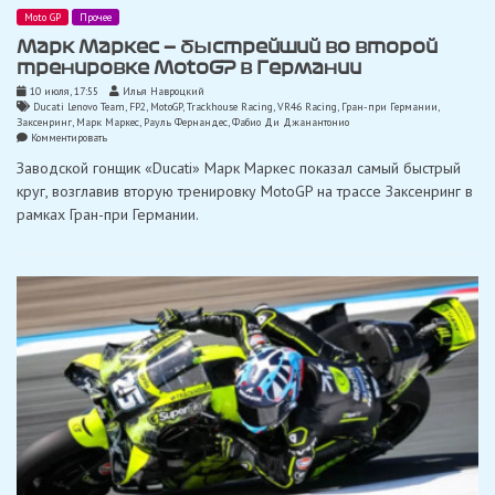
Moto GP
Прочее
Марк Маркес — быстрейший во второй
тренировке MotoGP в Германии
10 июля, 17:55
Илья Навроцкий
Ducati Lenovo Team
,
FP2
,
MotoGP
,
Trackhouse Racing
,
VR46 Racing
,
Гран-при Германии
,
Заксенринг
,
Марк Маркес
,
Рауль Фернандес
,
Фабио Ди Джанантонио
on
Комментировать
Марк
Заводской гонщик «Ducati» Марк Маркес показал самый быстрый
Маркес
—
круг, возглавив вторую тренировку MotoGP на трассе Заксенринг в
быстрейший
рамках Гран-при Германии.
во
второй
тренировке
MotoGP
в
Германии