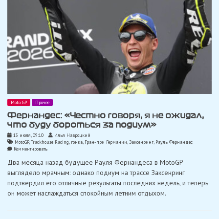
Moto GP
Прочее
Фернандес: «Честно говоря, я не ожидал,
что буду бороться за подиум»
13 июля, 09:10
Илья Навроцкий
MotoGP
,
Trackhouse Racing
,
гонка
,
Гран-при Германии
,
Заксенринг
,
Рауль Фернандес
on
Комментировать
Фернандес:
Два месяца назад будущее Рауля Фернандеса в MotoGP
«Честно
говоря,
выглядело мрачным: однако подиум на трассе Заксенринг
я
подтвердил его отличные результаты последних недель, и теперь
не
ожидал,
он может наслаждаться спокойным летним отдыхом.
что
буду
бороться
за