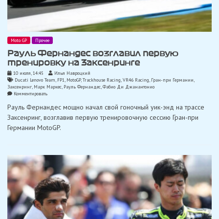
Moto GP
Прочее
Рауль Фернандес возглавил первую
тренировку на Заксенринге
10 июля, 14:45
Илья Навроцкий
Ducati Lenovo Team
,
FP1
,
MotoGP
,
Trackhouse Racing
,
VR46 Racing
,
Гран-при Германии
,
Заксенринг
,
Марк Маркес
,
Рауль Фернандес
,
Фабио Ди Джанантонио
on
Комментировать
Рауль
Рауль Фернандес мощно начал свой гоночный уик-энд на трассе
Фернандес
возглавил
Заксенринг, возглавив первую тренировочную сессию Гран-при
первую
Германии MotoGP.
тренировку
на
Заксенринге