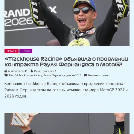
Moto GP
Прочее
«Trackhouse Racing» объявила о продлении
контракта Рауля Фернандеса в MotoGP
6 августа, 08:41
Илья Навроцкий
on
MotoGP
,
Trackhouse Racing
,
Рауль Фернандес
,
сезон-2028
Комментировать
«Trackhouse
Компания «Trackhouse Racing» объявила о продлении контракта с
Racing»
объявила
Раулем Фернандесом на сезоны чемпионата мира MotoGP 2027 и
о
2028 годов.
продлении
контракта
Рауля
Фернандеса
в
MotoGP