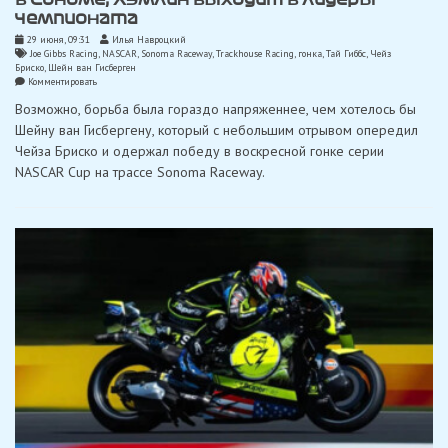
чемпионата
29 июня, 09:31
Илья Навроцкий
Joe Gibbs Racing
,
NASCAR
,
Sonoma Raceway
,
Trackhouse Racing
,
гонка
,
Тай Гиббс
,
Чейз
Бриско
,
Шейн ван Гисберген
on
Комментировать
Ван
Возможно, борьба была гораздо напряженнее, чем хотелось бы
Гисберген
выиграл
Шейну ван Гисбергену, который с небольшим отрывом опередил
гонку
Чейза Бриско и одержал победу в воскресной гонке серии
NASCAR
Cup
NASCAR Cup на трассе Sonoma Raceway.
в
Сономе,
Хэмлин
выходит
в
лидеры
чемпионата