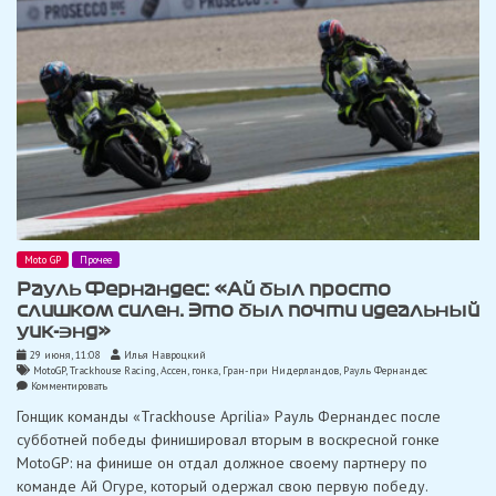
году
Moto GP
Прочее
Рауль Фернандес: «Ай был просто
слишком силен. Это был почти идеальный
уик-энд»
29 июня, 11:08
Илья Навроцкий
MotoGP
,
Trackhouse Racing
,
Ассен
,
гонка
,
Гран-при Нидерландов
,
Рауль Фернандес
on
Комментировать
Рауль
Гонщик команды «Trackhouse Aprilia» Рауль Фернандес после
Фернандес:
«Ай
субботней победы финишировал вторым в воскресной гонке
был
MotoGP: на финише он отдал должное своему партнеру по
просто
слишком
команде Ай Огуре, который одержал свою первую победу.
силен.