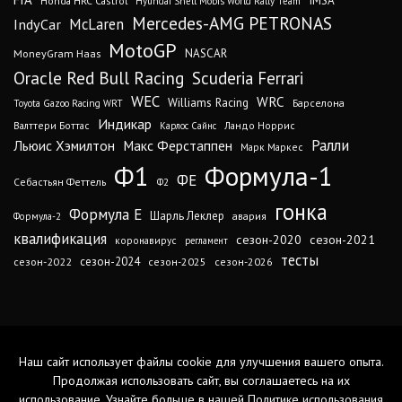
IMSA
Honda HRC Castrol
Hyundai Shell Mobis World Rally Team
Mercedes-AMG PETRONAS
IndyCar
McLaren
MotoGP
MoneyGram Haas
NASCAR
Oracle Red Bull Racing
Scuderia Ferrari
WEC
WRC
Williams Racing
Барселона
Toyota Gazoo Racing WRT
Индикар
Валттери Боттас
Ландо Норрис
Карлос Сайнс
Ралли
Льюис Хэмилтон
Макс Ферстаппен
Марк Маркес
Ф1
Формула-1
ФЕ
Себастьян Феттель
Ф2
гонка
Формула Е
Шарль Леклер
авария
Формула-2
квалификация
сезон-2020
сезон-2021
коронавирус
регламент
тесты
сезон-2024
сезон-2022
сезон-2025
сезон-2026
Наш сайт использует файлы cookie для улучшения вашего опыта.
Продолжая использовать сайт, вы соглашаетесь на их
использование. Узнайте больше в нашей
Политике использования