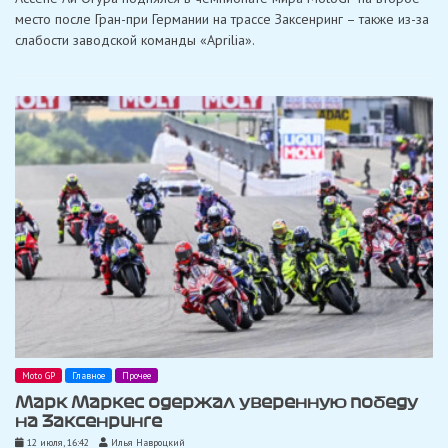
второе
место после Гран-при Германии на трассе Заксенринг – также из-за
место
в
слабости заводской команды «Aprilia».
чемпионате:
«Воскресенье
в
Германии
прошло
лучше,
чем
ожидалось»
Moto GP
Главное
Прочее
Марк Маркес одержал уверенную победу
на Заксенринге
12 июля, 16:42
Илья Навроцкий