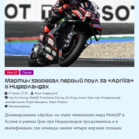
Moto GP
Прочее
Мартин завоевал первый поул за «Aprilia»
в Нидерландах
27 июня, 12:50
Илья Навроцкий
Aprilia Racing
,
MotoGP
,
Trackhouse Racing
,
Ай Огура
,
Ассен
,
Гран-при Нидерландов
,
квалификация
,
Марко Беццекки
,
Хорхе Мартин
on
Комментировать
Мартин
Доминирование «Aprilia» на этапе чемпионата мира MotoGP в
завоевал
первый
Ассене в рамках Гран-при Нидерландов продолжилось и в
поул
квалификации, где команда заняла четыре верхние позиции.
за
«Aprilia»
в