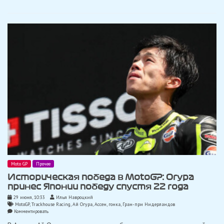
Это
был
почти
идеальный
уик-
энд»
Moto GP
Прочее
Историческая победа в MotoGP: Огура
принес Японии победу спустя 22 года
29 июня, 10:33
Илья Навроцкий
MotoGP
,
Trackhouse Racing
,
Ай Огура
,
Ассен
,
гонка
,
Гран-при Нидерландов
on
Комментировать
Историческая