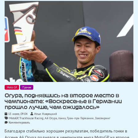
подиум»
Moto GP
Прочее
Огура, поднявшись на второе место в
чемпионате: «Воскресенье в Германии
прошло лучше, чем ожидалось»
13 июля, 09:04
Илья Навроцкий
MotoGP
,
Trackhouse Racing
,
Ай Огура
,
гонка
,
Гран-при Германии
,
Заксенринг
on
Комментировать
Огура,
Благодаря стабильно хорошим результатам, победитель гонки в
поднявшись
на
Ассене Ай Огура поднялся в чемпионате мира MotoGP на второе