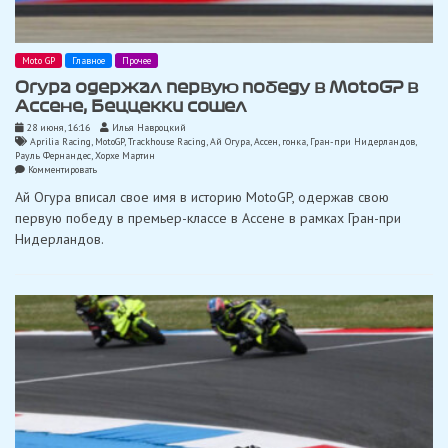
Moto GP
Главное
Прочее
Огура одержал первую победу в MotoGP в
Ассене, Беццекки сошел
28 июня, 16:16
Илья Навроцкий
Aprilia Racing
,
MotoGP
,
Trackhouse Racing
,
Ай Огура
,
Ассен
,
гонка
,
Гран-при Нидерландов
,
Рауль Фернандес
,
Хорхе Мартин
on
Комментировать
Огура
Ай Огура вписал свое имя в историю MotoGP, одержав свою
одержал
первую
первую победу в премьер-классе в Ассене в рамках Гран-при
победу
Нидерландов.
в
MotoGP
в
Ассене,
Беццекки
сошел