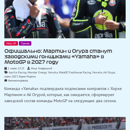
Moto GP
Прочее
Официально: Мартин и Огура станут
заводскими гонщиками «Yamaha» в
MotoGP в 2027 году
1 июля, 13:23
Илья Навроцкий
Aprilia Racing
,
Monster Energy Yamaha
,
MotoGP
,
Trackhouse Racing
,
Yamaha
,
Ай Огура
,
сезон-2027
,
Хорхе Мартин
on
Комментировать
Официально:
Команда «Yamaha» подтвердила подписание контрактов с Хорхе
Мартин
и
Мартином и Ай Огурой, которые, как ожидается, сформируют
Огура
заводской состав команды MotoGP на следующие два сезона.
станут
заводскими
гонщиками
«Yamaha»
в
MotoGP
в
2027