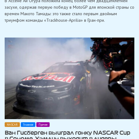
В Ассене Ай Огура положила конец более чем двадцатилетней
победа
в
засухе, одержав первую победу в MotoGP для японской страны со
MotoGP:
времен Макото Тамады: это также стало первым двойным
Огура
принес
триумфом команды «Trackhouse-Aprilia» в Гран-при.
Японии
победу
спустя
22
года
NASCAR
Главное
Прочее
Ван Гисберген выиграл гонку NASCAR Cup
в Сономе, Хэмлин выходит в лидеры