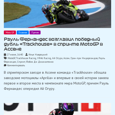
Moto GP
Главное
Прочее
Рауль Фернандес возглавил победный
дубль «Trackhouse» в спринте MotoGP в
Ассене
27 июня, 16:40
Илья Навроцкий
MotoGP
,
Trackhouse Racing
,
VR46 Racing
,
Ай Огура
,
Ассен
,
Гран-при Нидерландов
,
Рауль
Фернандес
,
Спринт
,
Фабио Ди Джанантонио
on
Комментировать
Рауль
В спринтерском заезде в Ассене команда «Trackhouse» обошла
Фернандес
возглавил
заводские мотоциклы «Aprilia» и впервые в своей истории заняла
победный
первое и второе места в чемпионате мира MotoGP, причем Рауль
дубль
«Trackhouse»
Фернандес опередил Ай Огуру.
в
спринте
MotoGP
в
Ассене