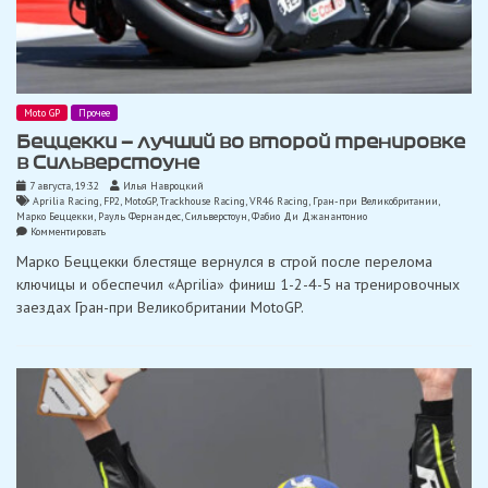
Moto GP
Прочее
Беццекки — лучший во второй тренировке
в Сильверстоуне
7 августа, 19:32
Илья Навроцкий
Aprilia Racing
,
FP2
,
MotoGP
,
Trackhouse Racing
,
VR46 Racing
,
Гран-при Великобритании
,
Марко Беццекки
,
Рауль Фернандес
,
Сильверстоун
,
Фабио Ди Джанантонио
on
Комментировать
Беццекки
Марко Беццекки блестяще вернулся в строй после перелома
—
лучший
ключицы и обеспечил «Aprilia» финиш 1-2-4-5 на тренировочных
во
заездах Гран-при Великобритании MotoGP.
второй
тренировке
в
Сильверстоуне