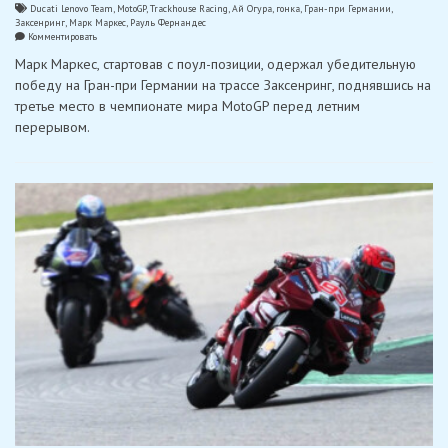
Ducati Lenovo Team
,
MotoGP
,
Trackhouse Racing
,
Ай Огура
,
гонка
,
Гран-при Германии
,
Заксенринг
,
Марк Маркес
,
Рауль Фернандес
on
Комментировать
Марк
Марк Маркес, стартовав с поул-позиции, одержал убедительную
Маркес
одержал
победу на Гран-при Германии на трассе Заксенринг, поднявшись на
уверенную
третье место в чемпионате мира MotoGP перед летним
победу
на
перерывом.
Заксенринге