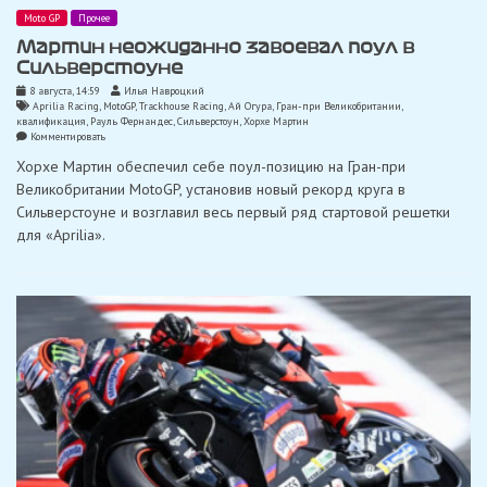
Moto GP
Прочее
Мартин неожиданно завоевал поул в
Сильверстоуне
8 августа, 14:59
Илья Навроцкий
Aprilia Racing
,
MotoGP
,
Trackhouse Racing
,
Ай Огура
,
Гран-при Великобритании
,
квалификация
,
Рауль Фернандес
,
Сильверстоун
,
Хорхе Мартин
on
Комментировать
Мартин
Хорхе Мартин обеспечил себе поул-позицию на Гран-при
неожиданно
завоевал
Великобритании MotoGP, установив новый рекорд круга в
поул
Сильверстоуне и возглавил весь первый ряд стартовой решетки
в
Сильверстоуне
для «Aprilia».