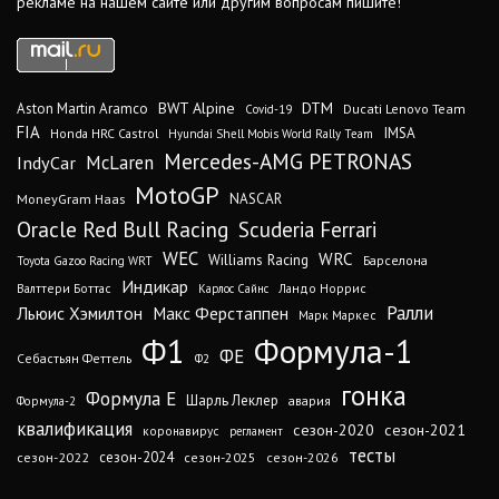
рекламе на нашем сайте или другим вопросам пишите!
DTM
BWT Alpine
Aston Martin Aramco
Ducati Lenovo Team
Covid-19
FIA
IMSA
Honda HRC Castrol
Hyundai Shell Mobis World Rally Team
Mercedes-AMG PETRONAS
IndyCar
McLaren
MotoGP
MoneyGram Haas
NASCAR
Oracle Red Bull Racing
Scuderia Ferrari
WEC
WRC
Williams Racing
Барселона
Toyota Gazoo Racing WRT
Индикар
Валттери Боттас
Ландо Норрис
Карлос Сайнс
Ралли
Льюис Хэмилтон
Макс Ферстаппен
Марк Маркес
Ф1
Формула-1
ФЕ
Себастьян Феттель
Ф2
гонка
Формула Е
Шарль Леклер
авария
Формула-2
квалификация
сезон-2020
сезон-2021
коронавирус
регламент
тесты
сезон-2024
сезон-2022
сезон-2025
сезон-2026