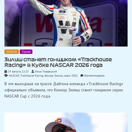
NASCAR
Прочее
Зилиш станет гонщиком «Trackhouse
Racing» в Кубке NASCAR 2026 года
24 августа, 12:13
Илья Навроцкий
on
NASCAR
,
Trackhouse Racing
,
Коннор Зилиш
,
сезон-2026
Комментировать
Зилиш
В эти выходные на трассе Дайтона команда «Trackhouse Racing»
станет
гонщиком
официально объявила, что Коннор Зилиш станет гонщиком серии
«Trackhouse
NASCAR Cup с 2026 года.
Racing»
в
Кубке
NASCAR
2026
года