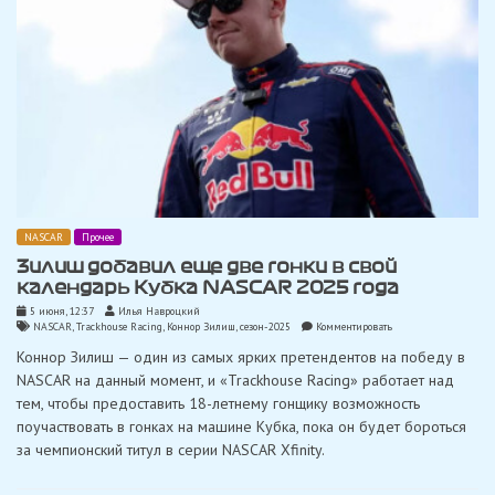
NASCAR
Прочее
Зилиш добавил еще две гонки в свой
календарь Кубка NASCAR 2025 года
5 июня, 12:37
Илья Навроцкий
on
NASCAR
,
Trackhouse Racing
,
Коннор Зилиш
,
сезон-2025
Комментировать
Зилиш
Коннор Зилиш — один из самых ярких претендентов на победу в
добавил
еще
NASCAR на данный момент, и «Trackhouse Racing» работает над
две
тем, чтобы предоставить 18-летнему гонщику возможность
гонки
в
поучаствовать в гонках на машине Кубка, пока он будет бороться
свой
за чемпионский титул в серии NASCAR Xfinity.
календарь
Кубка
NASCAR