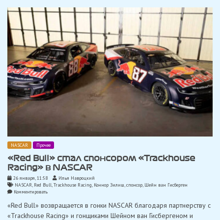
2025
года
NASCAR
Прочее
«Red Bull» стал спонсором «Trackhouse
Racing» в NASCAR
26 января, 11:58
Илья Навроцкий
NASCAR
,
Red Bull
,
Trackhouse Racing
,
Коннор Зилиш
,
спонсор
,
Шейн ван Гисберген
on
Комментировать
«Red
«Red Bull» возвращается в гонки NASCAR благодаря партнерству с
Bull»
стал
«Trackhouse Racing» и гонщиками Шейном ван Гисбергеном и
спонсором