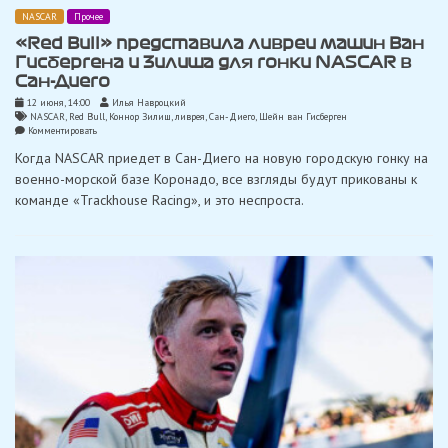
NASCAR
Прочее
«Red Bull» представила ливреи машин Ван
Гисбергена и Зилиша для гонки NASCAR в
Сан-Диего
12 июня, 14:00
Илья Навроцкий
NASCAR
,
Red Bull
,
Коннор Зилиш
,
ливрея
,
Сан-Диего
,
Шейн ван Гисберген
on
Комментировать
«Red
Когда NASCAR приедет в Сан-Диего на новую городскую гонку на
Bull»
представила
военно-морской базе Коронадо, все взгляды будут прикованы к
ливреи
команде «Trackhouse Racing», и это неспроста.
машин
Ван
Гисбергена
и
Зилиша
для
гонки
NASCAR
в
Сан-
Диего