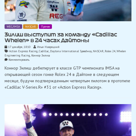
WEC/IMSA
NASCAR
Прочее
Зилиш выступит за команду «Cadillac
Whelen» в 24 часах Дайтоны
17 декабря, 18:10
Илья Навроцкий
Action Express Racing
,
Cadillac
,
Daytona International Speedway
,
NASCAR
,
Rolex 24
,
Whelen
Engineering Racing
,
Коннор Зилиш
on
Комментировать
Зилиш
Коннор Зилиш дебютирует в классе GTP чемпионата IMSA на
выступит
за
открывающей сезон гонке Rolex 24 в Дайтоне в следующем
команду
месяце, будучи подтвержденным четвертым пилотом в прототипе
«Cadillac
Whelen»
«Cadillac V-Series.R» #31 от «Action Express Racing».
в
24
часах
Дайтоны