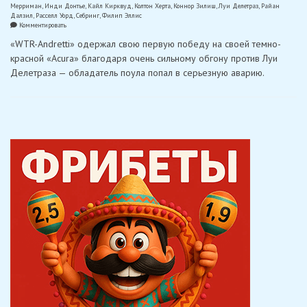
Мерриман
,
Инди Донтье
,
Кайл Кирквуд
,
Колтон Херта
,
Коннор Зилиш
,
Луи Делетраз
,
Райан
Далзил
,
Расселл Уорд
,
Себринг
,
Филип Эллис
on
Комментировать
«WTRAndretti»
«WTR-Andretti» одержал свою первую победу на своей темно-
вместе
с
красной «Acura» благодаря очень сильному обгону против Луи
«Acura»
Делетраза — обладатель поула попал в серьезную аварию.
выиграл
12-
часовую
гонку
в
Себринге