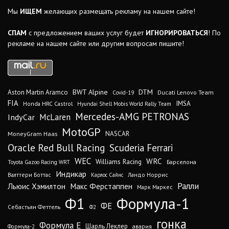
Мы
ИЩЕМ
желающих размещать рекламу на нашем сайте!
СПАМ
с предложением ваших услуг будет
ИГНОРИРОВАТЬСЯ
! По
рекламе на нашем сайте или другим вопросам пишите!
DTM
BWT Alpine
Aston Martin Aramco
Ducati Lenovo Team
Covid-19
FIA
IMSA
Honda HRC Castrol
Hyundai Shell Mobis World Rally Team
Mercedes-AMG PETRONAS
IndyCar
McLaren
MotoGP
MoneyGram Haas
NASCAR
Oracle Red Bull Racing
Scuderia Ferrari
WEC
WRC
Williams Racing
Барселона
Toyota Gazoo Racing WRT
Индикар
Валттери Боттас
Ландо Норрис
Карлос Сайнс
Ралли
Льюис Хэмилтон
Макс Ферстаппен
Марк Маркес
Ф1
Формула-1
ФЕ
Себастьян Феттель
Ф2
гонка
Формула Е
Шарль Леклер
авария
Формула-2