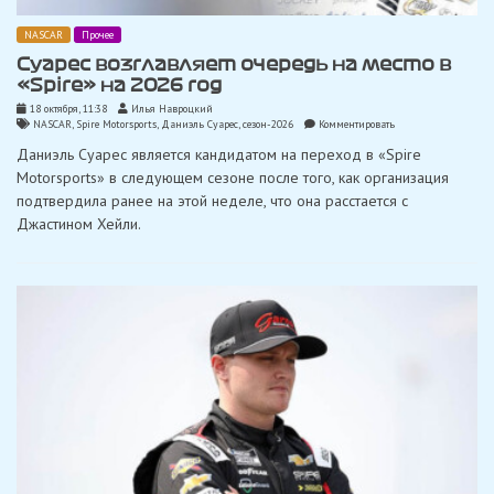
NASCAR
Прочее
Суарес возглавляет очередь на место в
«Spire» на 2026 год
18 октября, 11:38
Илья Навроцкий
on
NASCAR
,
Spire Motorsports
,
Даниэль Суарес
,
сезон-2026
Комментировать
Суарес
Даниэль Суарес является кандидатом на переход в «Spire
возглавляет
очередь
Motorsports» в следующем сезоне после того, как организация
на
подтвердила ранее на этой неделе, что она расстается с
место
в
Джастином Хейли.
«Spire»
на
2026
год