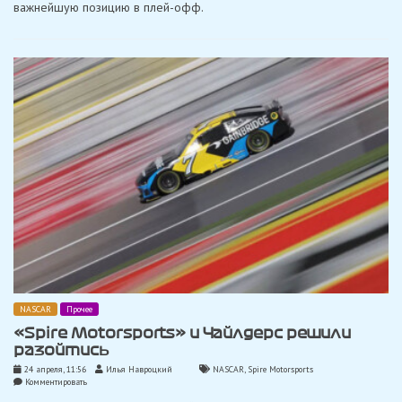
важнейшую позицию в плей-офф.
NASCAR
Прочее
«Spire Motorsports» и Чайлдерс решили
разойтись
24 апреля, 11:56
Илья Навроцкий
NASCAR
,
Spire Motorsports
on
Комментировать
«Spire