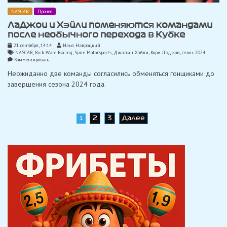
NASCAR
Прочее
ЛаДжои и Хэйли поменяются командами
после необычного перехода в Кубке
21 сентября, 14:14
Илья Навроцкий
NASCAR
,
Rick Ware Racing
,
Spire Motorsports
,
Джастин Хэйли
,
Кори Ладжои
,
сезон-2024
on
Комментировать
ЛаДжои
Неожиданно две команды согласились обменяться гонщиками до
и
Хэйли
завершения сезона 2024 года.
поменяются
командами
после
необычного
перехода
Навигация
2
3
Далее
1
в
Кубке
по
записям