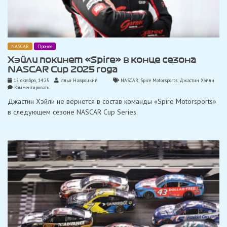
NASCAR
Прочее
Хэйли покинет «Spire» в конце сезона
NASCAR Cup 2025 года
15 октября, 14:25
Илья Навроцкий
NASCAR
,
Spire Motorsports
,
Джастин Хэйли
on
Комментировать
Хэйли
Джастин Хэйли не вернется в состав команды «Spire Motorsports»
покинет
«Spire»
в следующем сезоне NASCAR Cup Series.
в
конце
сезона
NASCAR
Cup
2025
года