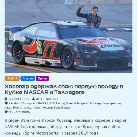
Уоткинс-
Глен
NASCAR
Главное
Прочее
Хосевар одержал свою первую победу в
Кубке NASCAR в Талладеге
27 апреля, 10:33
Илья Навроцкий
Hendrick Motorsports
,
NASCAR
,
RFK Racing
,
Spire Motorsports
,
Talladega Superspeedway
,
Алекс Боуман
,
гонка
,
Карсон Хосевар
,
Крис Бюшер
on
Комментировать
Хосевар
В своей 91-й гонке Карсон Хосевар впервые в карьере в серии
одержал
свою
NASCAR Cup одержал победу: это также была первая победа
первую
команды «Spire Motorsports» с сезона 2019 года.
победу