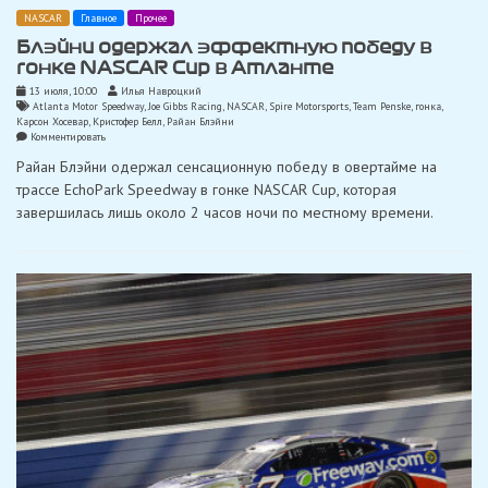
NASCAR
Главное
Прочее
Блэйни одержал эффектную победу в
гонке NASCAR Cup в Атланте
13 июля, 10:00
Илья Навроцкий
Atlanta Motor Speedway
,
Joe Gibbs Racing
,
NASCAR
,
Spire Motorsports
,
Team Penske
,
гонка
,
Карсон Хосевар
,
Кристофер Белл
,
Райан Блэйни
on
Комментировать
Блэйни
Райан Блэйни одержал сенсационную победу в овертайме на
одержал
эффектную
трассе EchoPark Speedway в гонке NASCAR Cup, которая
победу
завершилась лишь около 2 часов ночи по местному времени.
в
гонке
NASCAR
Cup
в
Атланте