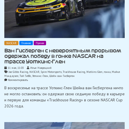
NASCAR
Главное
Прочее
Ван Гисберген с невероятным прорывом
одержал победу в гонке NASCAR на
трассе Уоткинс-Глен
11 мая, 11:03
Илья Навроцкий
Joe Gibbs Racing
,
NASCAR
,
Spire Motorsports
,
Trackhouse Racing
,
Watkins Glen
,
гонка
,
Майкл
Макдауэлл
,
Тай Гиббс
,
Уоткинс-Глен
,
Шейн ван Гисберген
on
Комментировать
Ван
В воскресенье на трассе Уоткинс-Глен Шейна ван Гисбергена ничто
Гисберген
с
не могло остановить: он одержал свою седьмую победу в карьере
невероятным
и первую для команды «Trackhouse Racing» в сезоне NASCAR Cup
прорывом
одержал
2026 года.
победу
в
гонке
NASCAR
на
трассе