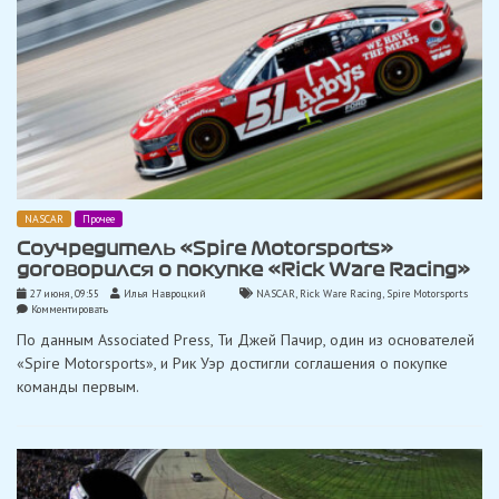
NASCAR
Прочее
Соучредитель «Spire Motorsports»
договорился о покупке «Rick Ware Racing»
27 июня, 09:55
Илья Навроцкий
NASCAR
,
Rick Ware Racing
,
Spire Motorsports
on
Комментировать
Соучредитель
По данным Associated Press, Ти Джей Пачир, один из основателей
«Spire
Motorsports»
«Spire Motorsports», и Рик Уэр достигли соглашения о покупке
договорился
команды первым.
о
покупке
«Rick
Ware
Racing»