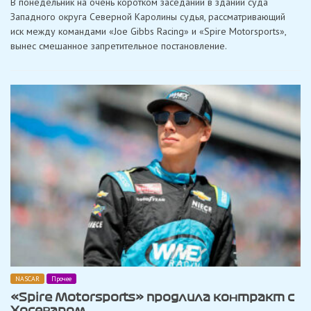
В понедельник на очень коротком заседании в здании суда
вынес
ограниченный
Западного округа Северной Каролины судья, рассматривающий
запрет
иск между командами «Joe Gibbs Racing» и «Spire Motorsports»,
в
отношении
вынес смешанное запретительное постановление.
Криса
Габехарта
по
иску
«Joe
Gibbs
Racing»
NASCAR
Прочее
«Spire Motorsports» продлила контракт с
Хосеваром