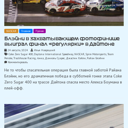
NASCAR
Главное
Прочее
Блэйни в захватывающем фотофинише
выиграл финал «регулярки» в Дайтоне
24 августа, 10:24
Илья Навроцкий
Coke Zero Sugar 400
,
Daytona International Speedway
,
NASCAR
,
Spire Motorsports
,
Team
Penske
,
Trackhouse Racing
,
гонка
,
Даниэль Суарес
,
Джастин Хэйли
,
Райан Блэйни
on
Комментировать
Блэйни
Не то чтобы спасательная операция была главной заботой Райана
в
захватывающем
Блэйни, но его драматичная победа в субботней гонке этапа Coke
фотофинише
Zero Sugar 400 на трассе Дайтона спасла место Алекса Боумана в
выиграл
финал
плей-офф.
«регулярки»
в
Дайтоне