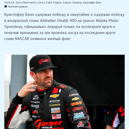
NASCAR
,
Spire Motorsports
,
гонка
,
Кайл Ларсон
,
Карсон Хосевар
,
Кристофер Белл
on
Комментировать
Белл
Кристофер Белл одержал победу в овертайме и одержал победу
опередил
Хосевара
в воскресной гонке Ambetter Health 400 на трассе Atlanta Motor
в
Speedway, официально лидируя только на последнем круге и
овертайме
и
получив признание за три промаха, когда на последнем круге
выиграл
гонки NASCAR появился желтый флаг.
в
Атланте