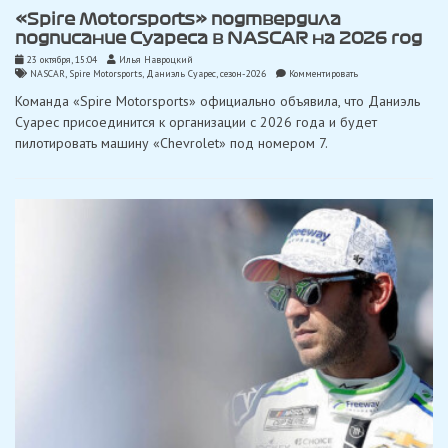
«Spire Motorsports» подтвердила
подписание Суареса в NASCAR на 2026 год
23 октября, 15:04
Илья Навроцкий
on
NASCAR
,
Spire Motorsports
,
Даниэль Суарес
,
сезон-2026
Комментировать
«Spire
Команда «Spire Motorsports» официально объявила, что Даниэль
Motorsports»
подтвердила
Суарес присоединится к организации с 2026 года и будет
подписание
пилотировать машину «Chevrolet» под номером 7.
Суареса
в
NASCAR
на
2026
год