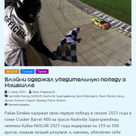
NASCAR
Главное
Прочее
Блэйни одержал убедительную победу в
Нэшвилле
2 июня, 10:31
Илья Навроцкий
Joe Gibbs Racing
,
NASCAR
,
Nashville Superspeedway
,
Spire Motorsports
,
Team Penske
,
гонка
,
Денни Хэмлин
,
Карсон Хосевар
,
Райан Блэйни
on
Комментировать
Блэйни
Райан Блэйни одержал свою первую победу в сезоне 2025 года в
одержал
убедительную
гонке Cracker Barrel 400 на трассе Nashville Superspeedway:
победу
чемпион Кубка NASCAR 2023 года лидировал на 139 из 300
в
Нэшвилле
кругов, показав лучший результат, и, наконец, обеспечил себе