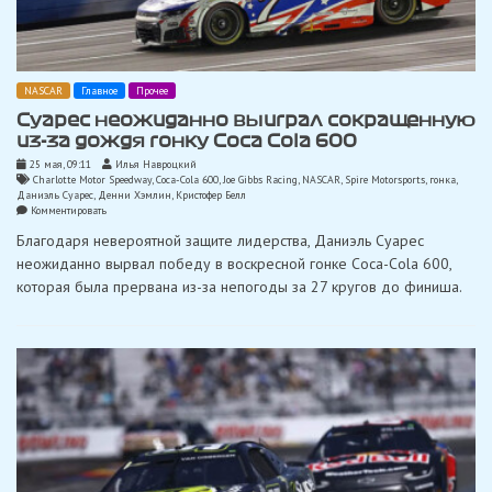
NASCAR
Главное
Прочее
Суарес неожиданно выиграл сокращенную
из-за дождя гонку Coca Cola 600
25 мая, 09:11
Илья Навроцкий
Charlotte Motor Speedway
,
Coca-Cola 600
,
Joe Gibbs Racing
,
NASCAR
,
Spire Motorsports
,
гонка
,
Даниэль Суарес
,
Денни Хэмлин
,
Кристофер Белл
on
Комментировать
Суарес
Благодаря невероятной защите лидерства, Даниэль Суарес
неожиданно
выиграл
неожиданно вырвал победу в воскресной гонке Coca-Cola 600,
сокращенную
которая была прервана из-за непогоды за 27 кругов до финиша.
из-
за
дождя
гонку
Coca
Cola
600