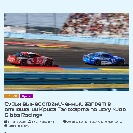
в
Кубке
NASCAR
в
Талладеге
NASCAR
Прочее
Судья вынес ограниченный запрет в
отношении Криса Габехарта по иску «Joe
Gibbs Racing»
3 марта, 10:46
Илья Навроцкий
Joe Gibbs Racing
,
NASCAR
,
Spire Motorsports
on
Комментировать
Судья