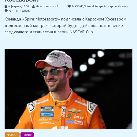
6 февраля, 15:05
Илья Навроцкий
NASCAR
,
Spire Motorsports
,
Карсон Хосевар
on
Комментировать
«Spire
Команда «Spire Motorsports» подписала с Карсоном Хосеваром
Motorsports»
продлила
долгосрочный контракт, который будет действовать в течение
контракт
следующего десятилетия в серии NASCAR Cup.
с
Хосеваром
NASCAR
Прочее