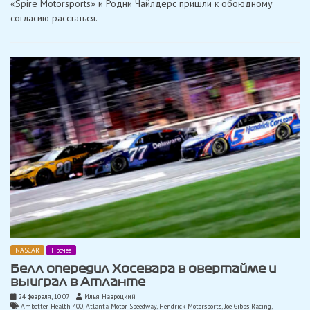
«Spire Motorsports» и Родни Чайлдерс пришли к обоюдному
Motorsports»
и
согласию расстаться.
Чайлдерс
решили
разойтись
NASCAR
Прочее
Белл опередил Хосевара в овертайме и
выиграл в Атланте
24 февраля, 10:07
Илья Навроцкий
Ambetter Health 400
,
Atlanta Motor Speedway
,
Hendrick Motorsports
,
Joe Gibbs Racing
,