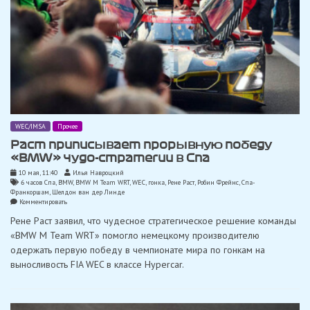
WEC/IMSA
Прочее
Раст приписывает прорывную победу
«BMW» чудо-стратегии в Спа
10 мая, 11:40
Илья Навроцкий
6 часов Спа
,
BMW
,
BMW M Team WRT
,
WEC
,
гонка
,
Рене Раст
,
Робин Фрейнс
,
Спа-
Франкоршам
,
Шелдон ван дер Линде
on
Комментировать
Раст
Рене Раст заявил, что чудесное стратегическое решение команды
приписывает
прорывную
«BMW M Team WRT» помогло немецкому производителю
победу
одержать первую победу в чемпионате мира по гонкам на
«BMW»
чудо-
выносливость FIA WEC в классе Hypercar.
стратегии
в
Спа