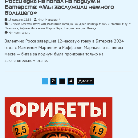
Росси едва не попал на подиум в
Батерсте: «Мы заслужили немного
большего»
19 февраля, 12:58
Илья Навроцкий
12 часов Батерста
,
BMW
,
WRT
,
Валентино Росси
,
гонка
,
Дрис Вантхур
,
Максим Мартин
,
Маунт
Панорама
,
Рафаэле Марчьелло
,
Шарль Вертс
,
Шелдон ван дер Линде
on
Комментировать
Росси
Валентино Росси завершил 12-часовую гонку в Батерсте 2024
едва
не
года с Максимом Мартином и Раффаэле Марчьелло на пятом
попал
месте — битва за подиум была проиграна только на
на
подиум
заключительном этапе.
в
Батерсте:
«Мы
заслужили
немного
Навигация
2
4
Далее
1
…
большего»
по
записям