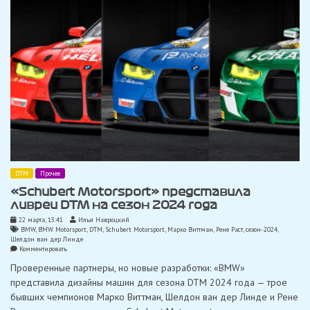
Хоккенхайме
DTM
Прочее
«Schubert Motorsport» представила
ливреи DTM на сезон 2024 года
22 марта, 13:41
Илья Навроцкий
BMW
,
BMW Motorsport
,
DTM
,
Schubert Motorsport
,
Марко Виттман
,
Рене Раст
,
сезон-2024
,
Шелдон ван дер Линде
on
Комментировать
«Schubert
Проверенные партнеры, но новые разработки: «BMW»
Motorsport»
представила
представила дизайны машин для сезона DTM 2024 года — трое
ливреи
бывших чемпионов Марко Виттман, Шелдон ван дер Линде и Рене
DTM
на