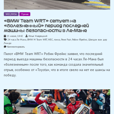
WEC/IMSA
Прочее
«BMW Team WRT» сетует на
«болезненный» период последней
машины безопасности в Ле-Мане
15 июня, 14:42
Илья Навроцкий
24 часа Ле-Мана
,
BMW M Team WRT
,
WEC
,
гонка
,
Рене Раст
,
Робин Фрейнс
,
Шелдон ван дер
Линде
on
Комментировать
«BMW
Пилот «BMW Team WRT» Робин Фрейнс заявил, что последний
Team
WRT»
период выезда машины безопасности в 24 часах Ле-Мана был
сетует
«болезненным» после того, как команда создала значительный
на
«болезненный»
отрыв, особенно от «Toyota», что в итоге свело на нет ее шансы на
период
победу.
последней
машины
безопасности
в
Ле-
Мане