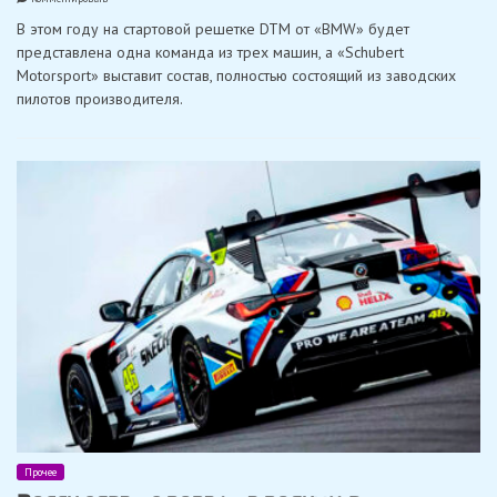
Виттман,
В этом году на стартовой решетке DTM от «BMW» будет
Шелдон
ван
представлена ​​одна команда из трех машин, а «Schubert
дер
Motorsport» выставит состав, полностью состоящий из заводских
Линде
и
пилотов производителя.
Раст
представят
«BMW»
в
DTM
Прочее