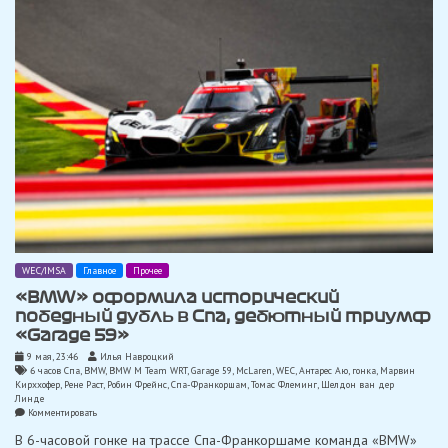
WEC/IMSA
Главное
Прочее
«BMW» оформила исторический
победный дубль в Спа, дебютный триумф
«Garage 59»
9 мая, 23:46
Илья Навроцкий
6 часов Спа
,
BMW
,
BMW M Team WRT
,
Garage 59
,
McLaren
,
WEC
,
Антарес Аю
,
гонка
,
Марвин
Кирххофер
,
Рене Раст
,
Робин Фрейнс
,
Спа-Франкоршам
,
Томас Флеминг
,
Шелдон ван дер
Линде
on
Комментировать
«BMW»
В 6-часовой гонке на трассе Спа-Франкоршаме команда «BMW»
оформила