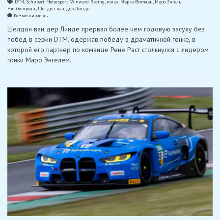
DTM
,
Schubert Motorsport
,
Winward Racing
,
гонка
,
Марко Виттман
,
Маро Энгель
,
Нюрбургринг
,
Шелдон ван дер Линде
on
Комментировать
Шелдон
Шелдон ван дер Линде прервал более чем годовую засуху без
ван
дер
побед в серии DTM, одержав победу в драматичной гонке, в
Линде
которой его партнер по команде Рене Раст столкнулся с лидером
выиграл
вторую
гонки Маро Энгелем.
гонку
DTM
на
Нюрбургринге