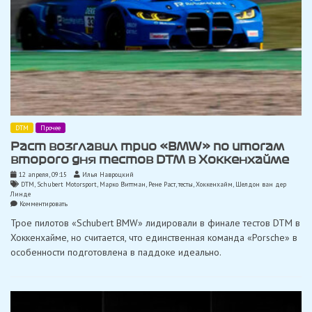
DTM
Прочее
Раст возглавил трио «BMW» по итогам
второго дня тестов DTM в Хоккенхайме
12 апреля, 09:15
Илья Навроцкий
DTM
,
Schubert Motorsport
,
Марко Виттман
,
Рене Раст
,
тесты
,
Хоккенхайм
,
Шелдон ван дер
Линде
on
Комментировать
Раст
Трое пилотов «Schubert BMW» лидировали в финале тестов DTM в
возглавил
трио
Хоккенхайме, но считается, что единственная команда «Porsche» в
«BMW»
особенности подготовлена ​​в паддоке идеально.
по
итогам
второго
дня
тестов
DTM
в