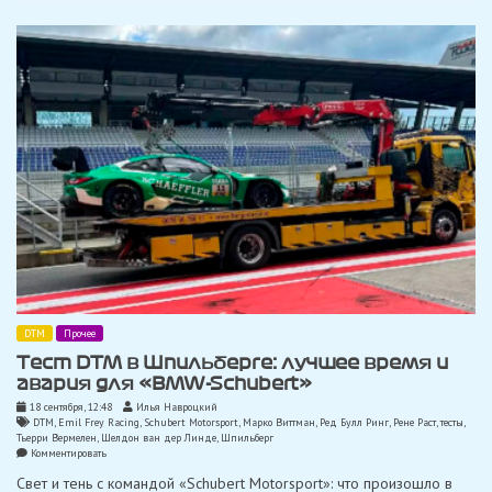
гонке
DTM
Прочее
Тест DTM в Шпильберге: лучшее время и
авария для «BMW-Schubert»
18 сентября, 12:48
Илья Навроцкий
DTM
,
Emil Frey Racing
,
Schubert Motorsport
,
Марко Виттман
,
Ред Булл Ринг
,
Рене Раст
,
тесты
,
Тьерри Вермелен
,
Шелдон ван дер Линде
,
Шпильберг
on
Комментировать
Тест
Свет и тень с командой «Schubert Motorsport»: что произошло в
DTM