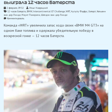
выиграла 12 часов Батерста
2 февраля, 09:32
Илья Навроцкий
12 часов Батерста
,
BMW
,
Intercontinental GT Challenge
,
WRT
,
Аугусту Фарфус
,
Батерст
,
Кельвин
ван дер Линде
,
Маунт Панорама
,
Шелдон ван дер Линде
on
Комментировать
«BMW
Команда «WRT» увеличила запас хода своих «BMW M4 GT3» на
Team
WRT»
одном баке топлива и одержала убедительную победу в
в
воскресной гонке — 12 часов Батерста.
доминирующем
стиле
выиграла
12
часов
Батерста