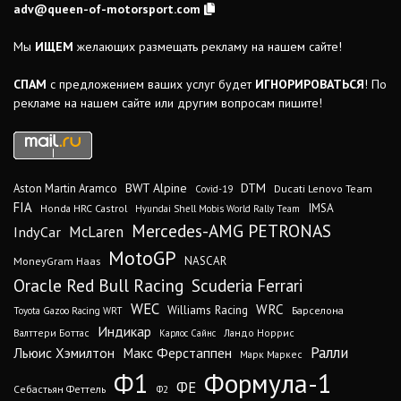
adv@queen-of-motorsport.com
Мы
ИЩЕМ
желающих размещать рекламу на нашем сайте!
СПАМ
с предложением ваших услуг будет
ИГНОРИРОВАТЬСЯ
! По
рекламе на нашем сайте или другим вопросам пишите!
DTM
BWT Alpine
Aston Martin Aramco
Ducati Lenovo Team
Covid-19
FIA
IMSA
Honda HRC Castrol
Hyundai Shell Mobis World Rally Team
Mercedes-AMG PETRONAS
IndyCar
McLaren
MotoGP
MoneyGram Haas
NASCAR
Oracle Red Bull Racing
Scuderia Ferrari
WEC
WRC
Williams Racing
Барселона
Toyota Gazoo Racing WRT
Индикар
Валттери Боттас
Ландо Норрис
Карлос Сайнс
Ралли
Льюис Хэмилтон
Макс Ферстаппен
Марк Маркес
Ф1
Формула-1
ФЕ
Себастьян Феттель
Ф2