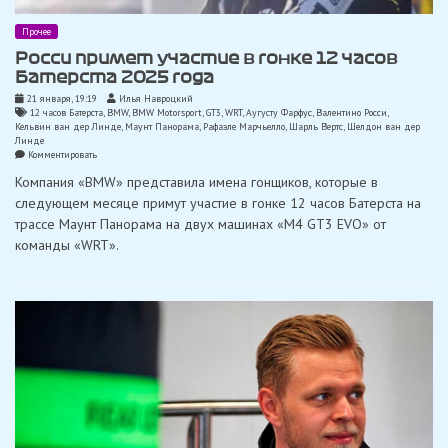
Прочее
Росси примет участие в гонке 12 часов
Батерста 2025 года
21 января, 19:19
Илья Навроцкий
12 часов Батерста
,
BMW
,
BMW Motorsport
,
GT3
,
WRT
,
Аугусту Фарфус
,
Валентино Росси
,
Кельвин ван дер Линде
,
Маунт Панорама
,
Рафаэле Марчьелло
,
Шарль Вертс
,
Шелдон ван дер
Линде
on
Комментировать
Росси
Компания «BMW» представила имена гонщиков, которые в
примет
участие
следующем месяце примут участие в гонке 12 часов Батерста на
в
трассе Маунт Панорама на двух машинах «M4 GT3 EVO» от
гонке
12
команды «WRT».
часов
Батерста
2025
года