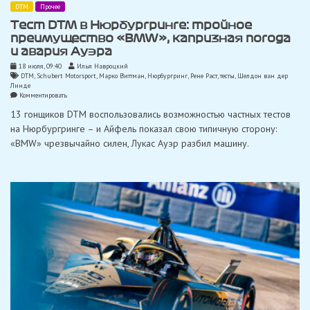
DTM
Прочее
Тест DTM в Нюрбургринге: тройное
преимущество «BMW», капризная погода
и авария Ауэра
18 июля, 09:40
Илья Навроцкий
DTM
,
Schubert Motorsport
,
Марко Виттман
,
Нюрбургринг
,
Рене Раст
,
тесты
,
Шелдон ван дер
Линде
on
Комментировать
Тест
13 гонщиков DTM воспользовались возможностью частных тестов
DTM
в
на Нюрбургринге – и Айфель показал свою типичную сторону:
Нюрбургринге:
«BMW» чрезвычайно силен, Лукас Ауэр разбил машину.
тройное
преимущество
«BMW»,
капризная
погода
и
авария
Ауэра