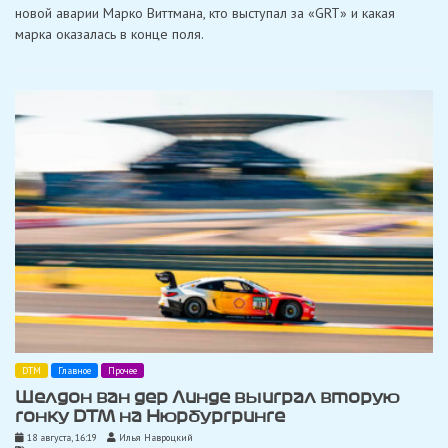
в
новой аварии Марко Виттмана, кто выступал за «GRT» и какая
Шпильберге:
марка оказалась в конце поля.
лучшее
время
и
авария
для
«BMW-
Schubert»
DTM
Главное
Прочее
Шелдон ван дер Линде выиграл вторую
гонку DTM на Нюрбургринге
18 августа, 16:19
Илья Навроцкий