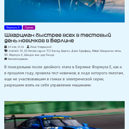
Формула Е
Прочее
Шварцман быстрее всех в тестовый
день новичков в Берлине
14 мая, 12:16
Илья Навроцкий
Andretti FE
,
DS Penske
,
Jaguar TCS Racing
,
Берлин
,
Джек Кроуфорд
,
Роберт Шварцман
,
тесты
,
ФЕ
,
Формула Е
,
Шелдон ван дер Линде
on
Комментировать
Шварцман
В понедельник после двойного этапа в Берлине Формула Е, как и
быстрее
всех
в прошлом году, провела тест новичков, в ходе которого пилотам,
в
еще не участвовавшим в гонках в электрической серии,
тестовый
день
разрешили взять на себя управление машинами.
новичков
в
Берлине