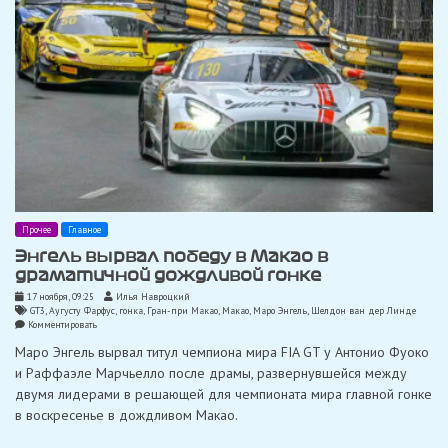
Прочее
Главное
Энгель вырвал победу в Макао в
драматичной дождливой гонке
17 ноября, 09:25
Илья Навроцкий
GT3
,
Аугусту Фарфус
,
гонка
,
Гран-при Макао
,
Макао
,
Маро Энгель
,
Шелдон ван дер Линде
on
Комментировать
Энгель
Маро Энгель вырвал титул чемпиона мира FIA GT у Антонио Фуоко
вырвал
победу
и Раффаэле Марчьелло после драмы, развернувшейся между
в
двумя лидерами в решающей для чемпионата мира главной гонке
Макао
в
в воскресенье в дождливом Макао.
драматичной
дождливой