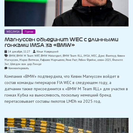
WEC/IMSA
Прочее
Магнуссен объединит WEC с длинными
гонками IMSA за «BMW»
14 декабря, 11:27
Илья Навроцкий
BMW
,
BMW M Team WRT
,
BMW Motorsport
,
BMW Team RLL
,
IMSA
,
WEC
,
Дрис Вантхур
,
Кевин
Магнуссен
,
Марко Виттман
,
Рафаэле Марчьелло
,
Рене Раст
,
Робин Фрейнс
,
сезон-2025
,
Филипп
Энг
,
Шелдон ван дер Линде
on
Комментировать
Магнуссен
Компания «BMW» подтвердила, что Кевин Магнуссен войдет в
объединит
WEC
состав команды гиперкаров FIA WEC в следующем году, а
с
датчанин также присоединится к «BMW M Team RLL» для участия в
длинными
гонками
гонках Кубка на выносливость, поскольку немецкий бренд
IMSA
перетасовывает составы пилотов LMDh на 2025 год.
за
«BMW»