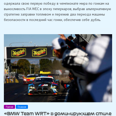
исторический
одержала свою первую победу в чемпионате мира по гонкам на
победный
выносливость FIA WEC в эпоху гиперкаров, выбрав альтернативную
дубль
в
стратегию заправки топливом и пережив два периода машины
Спа,
безопасности в последний час гонки, обеспечив себе дубль.
дебютный
триумф
«Garage
59»
Прочее
Главное
«BMW Team WRT» в доминирующем стиле