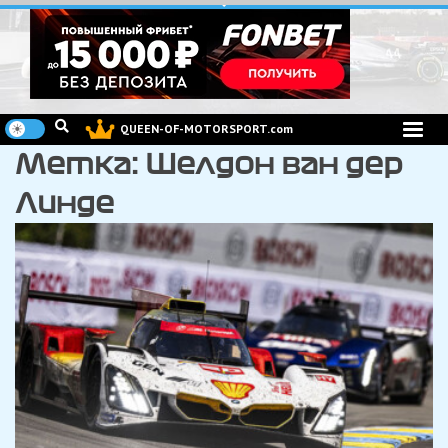
Перейти
к
содержимому
QUEEN-OF-MOTORSPORT.com
Метка:
Шелдон ван дер
Линде