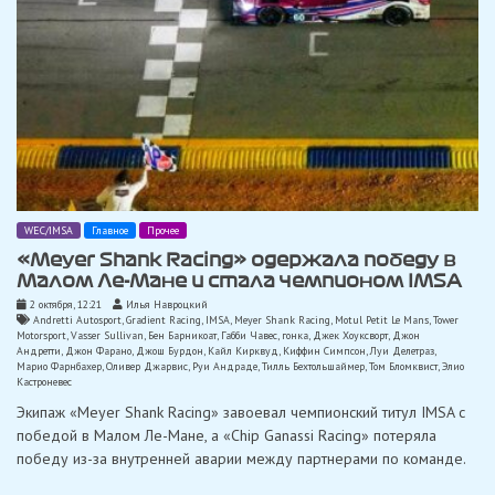
WEC/IMSA
Главное
Прочее
«Meyer Shank Racing» одержала победу в
Малом Ле-Мане и стала чемпионом IMSA
2 октября, 12:21
Илья Навроцкий
Andretti Autosport
,
Gradient Racing
,
IMSA
,
Meyer Shank Racing
,
Motul Petit Le Mans
,
Tower
Motorsport
,
Vasser Sullivan
,
Бен Барникоат
,
Габби Чавес
,
гонка
,
Джек Хоуксворт
,
Джон
Андретти
,
Джон Фарано
,
Джош Бурдон
,
Кайл Кирквуд
,
Киффин Симпсон
,
Луи Делетраз
,
Марио Фарнбахер
,
Оливер Джарвис
,
Руи Андраде
,
Тилль Бехтольшаймер
,
Том Бломквист
,
Элио
Кастроневес
Экипаж «Meyer Shank Racing» завоевал чемпионский титул IMSA с
победой в Малом Ле-Мане, а «Chip Ganassi Racing» потеряла
победу из-за внутренней аварии между партнерами по команде.