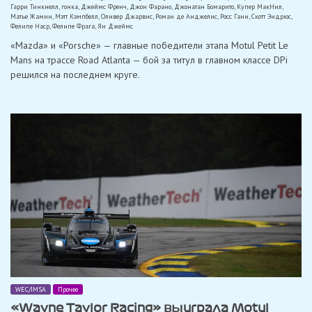
Гарри Тинкнелл
,
гонка
,
Джеймс Френч
,
Джон Фарано
,
Джонатан Бомарито
,
Купер МакНил
,
Матье Жамин
,
Мэтт Кэмпбелл
,
Оливер Джарвис
,
Роман де Анджелис
,
Росс Ганн
,
Скотт Эндрюс
,
Фелипе Наср
,
Фелипе Фрага
,
Ян Джеймс
«Mazda» и «Porsche» — главные победители этапа Motul Petit Le
Mans на трассе Road Atlanta — бой за титул в главном классе DPi
решился на последнем круге.
WEC/IMSA
Прочее
«Wayne Taylor Racing» выиграла Motul