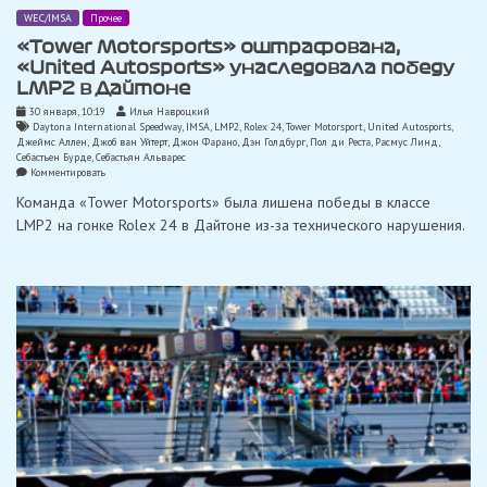
WEC/IMSA
Прочее
«Tower Motorsports» оштрафована,
«United Autosports» унаследовала победу
LMP2 в Дайтоне
30 января, 10:19
Илья Навроцкий
Daytona International Speedway
,
IMSA
,
LMP2
,
Rolex 24
,
Tower Motorsport
,
United Autosports
,
Джеймс Аллен
,
Джоб ван Уйтерт
,
Джон Фарано
,
Дэн Голдбург
,
Пол ди Реста
,
Расмус Линд
,
Себастьен Бурде
,
Себастьян Альварес
on
Комментировать
«Tower
Команда «Tower Motorsports» была лишена победы в классе
Motorsports»
оштрафована,
LMP2 на гонке Rolex 24 в Дайтоне из-за технического нарушения.
«United
Autosports»
унаследовала
победу
LMP2
в
Дайтоне