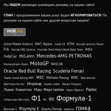
Мы
ИЩЕМ
желающих размещать рекламу на нашем сайте!
СПАМ
с предложением ваших услуг будет
ИГНОРИРОВАТЬСЯ
! По
рекламе на нашем сайте или другим вопросам пишите!
DTM
BWT Alpine
Aston Martin Aramco
Ducati Lenovo Team
Covid-19
FIA
IMSA
Honda HRC Castrol
Hyundai Shell Mobis World Rally Team
Mercedes-AMG PETRONAS
IndyCar
McLaren
MotoGP
MoneyGram Haas
NASCAR
Oracle Red Bull Racing
Scuderia Ferrari
WEC
WRC
Williams Racing
Барселона
Toyota Gazoo Racing WRT
Индикар
Валттери Боттас
Ландо Норрис
Карлос Сайнс
Ралли
Льюис Хэмилтон
Макс Ферстаппен
Марк Маркес
Ф1
Формула-1
ФЕ
Себастьян Феттель
Ф2
гонка
Формула Е
Шарль Леклер
авария
Формула-2