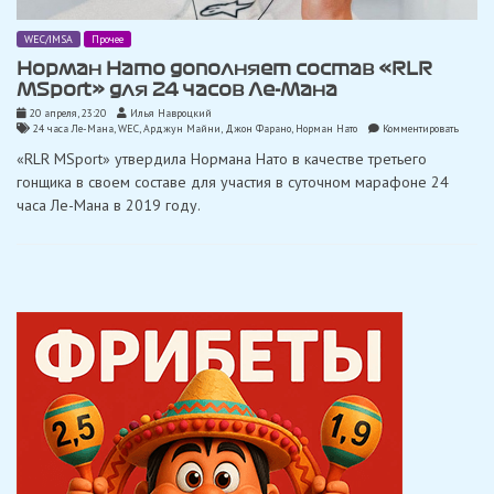
WEC/IMSA
Прочее
Норман Нато дополняет состав «RLR
MSport» для 24 часов Ле-Мана
20 апреля, 23:20
Илья Навроцкий
on
24 часа Ле-Мана
,
WEC
,
Арджун Майни
,
Джон Фарано
,
Норман Нато
Комментировать
Норма
«RLR MSport» утвердила Нормана Нато в качестве третьего
Нато
дополн
гонщика в своем составе для участия в суточном марафоне 24
состав
часа Ле-Мана в 2019 году.
«RLR
MSport
для
24
часов
Ле-
Мана