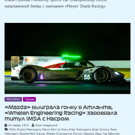
напряженной битвы с экипажем «Meyer Shank Racing».
WEC/IMSA
Прочее
«Mazda» выиграла гонку в Атланте,
«Whelen Engineering Racing» завоевала
титул IMSA с Насром
14 ноября, 18:14
Илья Навроцкий
IMSA
,
Mazda Motorsports
,
Motul Petit Le Mans
,
Riley Motorsports
,
Road Atlanta
,
Tower
Motorsport
,
WeatherTech Racing
,
Whelen Engineering Racing
,
Габриэль Обри
,
Гар Робинсон
,