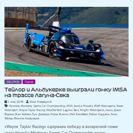
WEC/IMSA
Прочее
Тейлор и Альбукерке выиграли гонку IMSA
на трассе Лагуна-Сека
2 мая, 10:48
Илья Навроцкий
Hyundai Monterey Sports Car Championship
,
IMSA
,
Konica Minolta
,
Pfaff Motorsports
,
Tower
Motorsport
,
Wayne Taylor Racing
,
WeatherTech Laguna Seca
,
Wright Motorsports
,
гонка
,
Джон
Фарано
,
Жан Хейлен
,
Луи Делетраз
,
Матье Жамин
,
Мэтт Кэмпбелл
,
Райан Хардвик
,
Рики
Тейлор
,
Филипе Альбукерке
«Wayne Taylor Racing» одержала победу в воскресной гонке
этапа Hyundai Monterey Sports Car Championship после