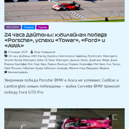
WEC/IMSA
Главное
Прочее
24 часа Дайтоны: юбилейная победа
«Porsche», успехи «Tower», «Ford» и
«AWA»
27 января, 10:29
Илья Навроцкий
24 часа Дайтоны
,
AWA Racing
,
Daytona International Speedway
,
Multimatic Motorsports
,
Porsche Penske Motorsport
,
Rolex 24
,
Tower Motorsport
,
Деннис Олсен
,
Джоб ван Уйтерт
,
Джон
Фарано
,
Кристофер Мис
,
Ларс Керн
,
Лоренц Вантхур
,
Марвин Кирххофер
,
Мэтт Белл
,
Ник Тэнди
,
Орей Фидани
,
Себастьен Бурде
,
Себастьян Альварес
,
Фелипе Наср
,
Фредерик Вервиш
on
Комментировать
24
Уверенная победа Porsche: BMW и Acura не успевают, Cadillac и
часа
Дайтоны:
Lamborghini сильно побеждены — война Corvette-BMW приносит
юбилейная
победу Ford GTD-Pro
победа
«Porsche»,
успехи
«Tower»,
«Ford»
и
«AWA»