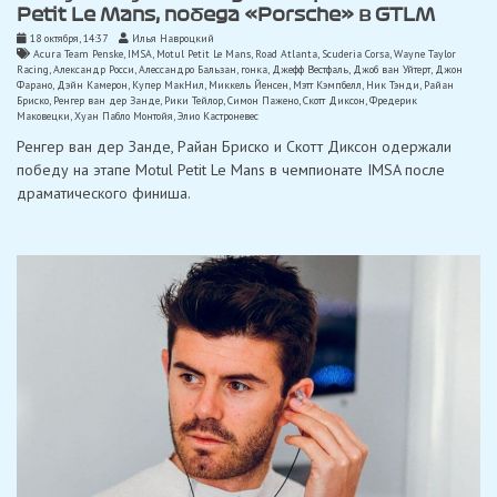
Petit Le Mans, победа «Porsche» в GTLM
18 октября, 14:37
Илья Навроцкий
Acura Team Penske
,
IMSA
,
Motul Petit Le Mans
,
Road Atlanta
,
Scuderia Corsa
,
Wayne Taylor
Racing
,
Александр Росси
,
Алессандро Бальзан
,
гонка
,
Джефф Вестфаль
,
Джоб ван Уйтерт
,
Джон
Фарано
,
Дэйн Камерон
,
Купер МакНил
,
Миккель Йенсен
,
Мэтт Кэмпбелл
,
Ник Тэнди
,
Райан
Бриско
,
Ренгер ван дер Занде
,
Рики Тейлор
,
Симон Пажено
,
Скотт Диксон
,
Фредерик
Маковецки
,
Хуан Пабло Монтойя
,
Элио Кастроневес
Ренгер ван дер Занде, Райан Бриско и Скотт Диксон одержали
победу на этапе Motul Petit Le Mans в чемпионате IMSA после
драматического финиша.