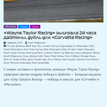
WEC/IMSA
Главное
Прочее
«Wayne Taylor Racing» выиграла 24 часа
Дайтоны, дубль для «Corvette Racing»
1 февраля, 20:32
Илья Навроцкий
24 часа Дайтоны
,
BMW Team RLL
,
Corvette Racing
,
DragonSpeed
,
Era Motorsport
,
IMSA
,
Mazda Motorsports
,
Paul Miller Racing
,
Riley Motorsports
,
Rolex 24
,
Sean Creech Motorsport
,
Wayne Taylor Racing
,
Александр Росси
,
Антонио Гарсия
,
Гар Робинсон
,
гонка
,
Джордан Тейлор
,
Дуайт Мерриман
,
Инди Донтье
,
Кайл Тилли
,
Маро Энгель
,
Ники Катсбург
,
Оливер Эскью
,
Поль-Лу Шатен
,
Райан Диэл
,
Расселл Уорд
,
Рики Тейлор
,
Скотт Эндрюс
,
Спенсер Пигот
,
Филип
Эллис
,
Филипе Альбукерке
,
Элио Кастроневес
С новым составом и прототипом, команда «Wayne Taylor Racing»
одержала третью подряд победу в Дайтоне — большая неудача
для «Chip Ganasssi Racing» — победы в классах для «Corvette» и
«Mercedes».