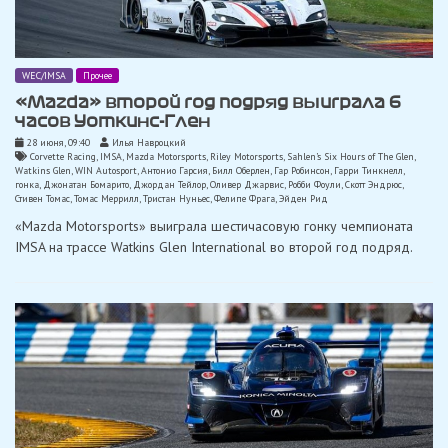
WEC/IMSA
Прочее
«Mazda» второй год подряд выиграла 6
часов Уоткинс-Глен
28 июня, 09:40
Илья Навроцкий
Corvette Racing
,
IMSA
,
Mazda Motorsports
,
Riley Motorsports
,
Sahlen’s Six Hours of The Glen
,
Watkins Glen
,
WIN Autosport
,
Антонио Гарсия
,
Билл Оберлен
,
Гар Робинсон
,
Гарри Тинкнелл
,
гонка
,
Джонатан Бомарито
,
Джордан Тейлор
,
Оливер Джарвис
,
Робби Фоули
,
Скотт Эндрюс
,
Стивен Томас
,
Томас Меррилл
,
Тристан Нуньес
,
Фелипе Фрага
,
Эйден Рид
«Mazda Motorsports» выиграла шестичасовую гонку чемпионата
IMSA на трассе Watkins Glen International во второй год подряд.