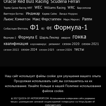
Oracle Red Bull Racing
Scuderia Ferrari
WEC
WRC
Williams Racing
Барселона
Toyota Gazoo Racing WRT
Индикар
Валттери Боттас
Ландо Норрис
Карлос Сайнс
Ралли
Льюис Хэмилтон
Макс Ферстаппен
Марк Маркес
Ф1
Формула-1
ФЕ
Себастьян Феттель
Ф2
гонка
Формула Е
Шарль Леклер
авария
Формула-2
квалификация
сезон-2020
сезон-2021
коронавирус
регламент
тесты
сезон-2024
сезон-2022
сезон-2025
сезон-2026
Наш сайт использует файлы cookie для улучшения вашего опыта.
Продолжая использовать сайт, вы соглашаетесь на их
использование. Узнайте больше в нашей
Политике использования
файлов cookie
.
© 2017 QUEEN-OF-MOTORSPORT.COM. Использование материалов сайта разрешено
только с размещением активной индексируемой гиперссылки на https://queen-of-
motorsport.com/