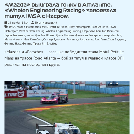
«Mazda» выиграла гонку в Атланте,
«Whelen Engineering Racing» завоевала
титул IMSA с Насром
14 ноября, 18:14
Илья Навроцкий
IMSA
,
Mazda Motorsports
,
Motul Petit Le Mans
,
Riley Motorsports
,
Road Atlanta
,
Tower
Motorsport
,
WeatherTech Racing
,
Whelen Engineering Racing
,
Габриэль Обри
,
Гар Робинсон
,
Гарри Тинкнелл
,
гонка
,
Джеймс Френч
,
Джон Фарано
,
Джонатан Бомарито
,
Купер МакНил
,
Матье Жамин
,
Мэтт Кэмпбелл
,
Оливер Джарвис
,
Роман де Анджелис
,
Росс Ганн
,
Скотт Эндрюс
,
Фелипе Наср
,
Фелипе Фрага
,
Ян Джеймс
«Mazda» и «Porsche» — главные победители этапа Motul Petit Le
Mans на трассе Road Atlanta — бой за титул в главном классе DPi
решился на последнем круге.