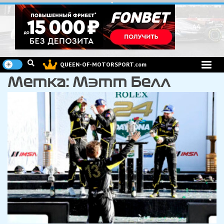
Перейти
к
содержимому
QUEEN-OF-MOTORSPORT.com
Метка:
Мэтт Белл