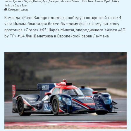
гонка
,
Джонни Эдгар
,
Имола
,
Луи Делетраз
,
Мишель Гаттинг
,
Мэтт Белл
,
Рахель Фрей
,
Роберт
Кубица
,
Сара Бови
on
Комментировать
ELMS:
Команда «Panis Racing» одержала победу в воскресной гонке 4
«Panis
racing»
часа Имолы, благодаря более быстрому финальному пит-стопу
выиграла
прототипа «Oreca» #65 Шарля Милези, опередившего экипаж «AO
4
часа
by TF» #14 Луи Делетраза в Европейской серии Ле-Мана.
Имолы,
но
потеряла
победу
из-
за
штрафа,
триумф
«Iron
Dames»