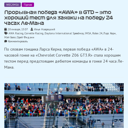
WEC/IMSA
Прочее
Прорывная победа «AWA» в GTD — это
хороший тест для заявки на победу 24
часах Ле-Мана
28 января, 13:07
Илья Навроцкий
AWA Racing
,
Corvette Racing
,
Daytona International Speedway
,
IMSA
,
Rolex 24
,
Ларс Керн
,
Мэтт Белл
,
Орей Фидани
on
Комментировать
Прорывная
По словам гонщика Ларса Керна, первая победа «AWA» в 24-
победа
«AWA»
часовой гонке на «Chevrolet Corvette Z06 GT3.R» стала хорошим
в
тестом перед предстоящим дебютом команды в гонке 24 часа Ле-
GTD
—
Мана.
это
хороший
тест
для
заявки
на
победу
24
часах
Ле-
Мана