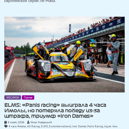
Европейской серии Ле-Мана.
часа
Спа
WEC/IMSA
Прочее
ELMS: «Panis racing» выиграла 4 часа
Имолы, но потеряла победу из-за
штрафа, триумф «Iron Dames»
8 июля, 10:06
Илья Навроцкий
4 часа Имолы
,
AO Racing
,
ELMS
,
Eurointernational
,
Iron Dames
,
Panis Racing
,
Адам Али
,