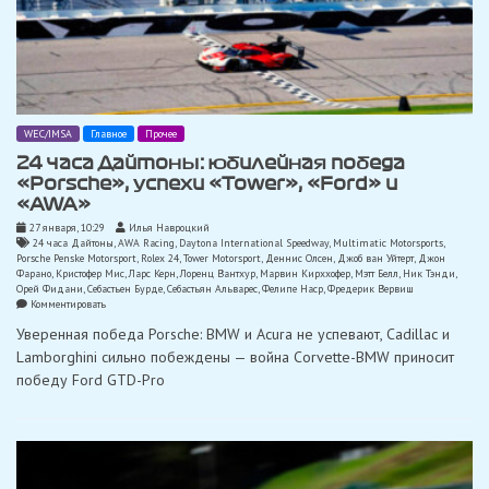
WEC/IMSA
Главное
Прочее
24 часа Дайтоны: юбилейная победа
«Porsche», успехи «Tower», «Ford» и
«AWA»
27 января, 10:29
Илья Навроцкий
24 часа Дайтоны
,
AWA Racing
,
Daytona International Speedway
,
Multimatic Motorsports
,
Porsche Penske Motorsport
,
Rolex 24
,
Tower Motorsport
,
Деннис Олсен
,
Джоб ван Уйтерт
,
Джон
Фарано
,
Кристофер Мис
,
Ларс Керн
,
Лоренц Вантхур
,
Марвин Кирххофер
,
Мэтт Белл
,
Ник Тэнди
,
Орей Фидани
,
Себастьен Бурде
,
Себастьян Альварес
,
Фелипе Наср
,
Фредерик Вервиш
on
Комментировать
24
Уверенная победа Porsche: BMW и Acura не успевают, Cadillac и
часа
Дайтоны:
Lamborghini сильно побеждены — война Corvette-BMW приносит
юбилейная
победу Ford GTD-Pro
победа
«Porsche»,
успехи
«Tower»,
«Ford»
и
«AWA»