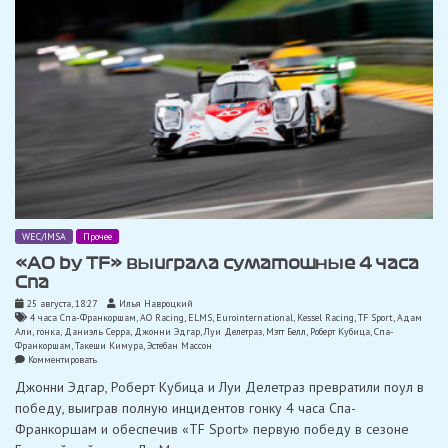
WEC/IMSA
Прочее
«AO by TF» выиграла суматошные 4 часа
Спа
25 августа, 18:27
Илья Навроцкий
4 часа Спа-Франкоршам
,
AO Racing
,
ELMS
,
Eurointernational
,
Kessel Racing
,
TF Sport
,
Адам
Али
,
гонка
,
Даниэль Серра
,
Джонни Эдгар
,
Луи Делетраз
,
Мэтт Белл
,
Роберт Кубица
,
Спа-
Франкоршам
,
Такеши Кимура
,
Эстебан Массон
on
Комментировать
«AO
Джонни Эдгар, Роберт Кубица и Луи Делетраз превратили поул в
by
TF»
победу, выиграв полную инцидентов гонку 4 часа Спа-
выиграла
Франкоршам и обеспечив «TF Sport» первую победу в сезоне
суматошные
4