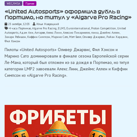
WEC/IMSA
Прочее
«United Autosports» оформила дубль в
Портимо, но титул у «Algarve Pro Racing»
23 октября, 12:03
Илья Навроцкий
4 часа Портимао
,
Algarve Pro Racing
,
ELMS
,
Eurointernational
,
Proton Competition
,
United
Autosports
,
Адам Али
,
Алгарве
,
Алекс Линн
,
Алессио Пикариелло
,
гонка
,
Джеймс Аллен
,
Захари Робишон
,
Киффин Симпсон
,
Марино Сато
,
Мэтт Белл
,
Оливер Джарвис
,
Райан Хардвик
,
Фил Хэнсон
Пилоты «United Autosports» Оливер Джарвис, Фил Хэнсон и
Марино Сато доминировали в финале сезона Европейской серии
Ле-Мана, который был отложен из-за дождя в Портимао, но титул
категории LMP2 завоевали Алекс Линн, Джеймс Аллен и Киффин
Симпсон из «Algarve Pro Racing».