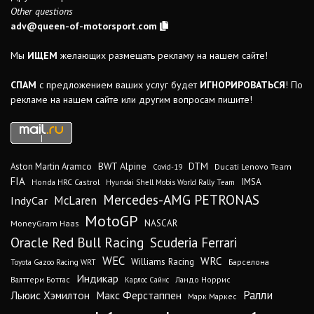
Other questions
adv@queen-of-motorsport.com
Мы
ИЩЕМ
желающих размещать рекламу на нашем сайте!
СПАМ
с предложением ваших услуг будет
ИГНОРИРОВАТЬСЯ
! По
рекламе на нашем сайте или другим вопросам пишите!
DTM
BWT Alpine
Aston Martin Aramco
Ducati Lenovo Team
Covid-19
FIA
IMSA
Honda HRC Castrol
Hyundai Shell Mobis World Rally Team
Mercedes-AMG PETRONAS
IndyCar
McLaren
MotoGP
MoneyGram Haas
NASCAR
Oracle Red Bull Racing
Scuderia Ferrari
WEC
WRC
Williams Racing
Барселона
Toyota Gazoo Racing WRT
Индикар
Валттери Боттас
Ландо Норрис
Карлос Сайнс
Ралли
Льюис Хэмилтон
Макс Ферстаппен
Марк Маркес