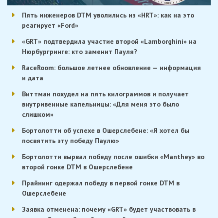
Пять инженеров DTM уволились из «HRT»: как на это
реагирует «Ford»
«GRT» подтвердила участие второй «Lamborghini» на
Нюрбургринге: кто заменит Пауля?
RaceRoom: большое летнее обновление — информация
и дата
Виттман похудел на пять килограммов и получает
внутривенные капельницы: «Для меня это было
слишком»
Бортолотти об успехе в Ошерслебене: «Я хотел бы
посвятить эту победу Паулю»
Бортолотти вырвал победу после ошибки «Manthey» во
второй гонке DTM в Ошерслебене
Прайнинг одержал победу в первой гонке DTM в
Ошерслебене
Заявка отменена: почему «GRT» будет участвовать в