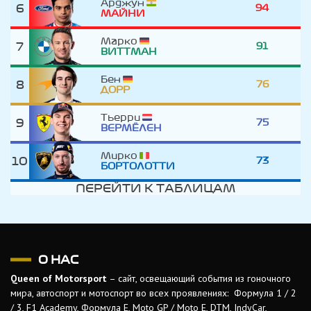
Арджун
6
94
МАЙНИ
Марко
7
91
ВИТТМАН
Бен
8
76
ДОРР
Тьерри
9
75
ВЕРМЁЛЕН
Мирко
10
73
БОРТОЛОТТИ
ПЕРЕЙТИ К ТАБЛИЦАМ
О НАС
Queen of Motorsport
– сайт, освещающий события из гоночного
мира, автоспорт и мотоспорт во всех проявлениях: Формула 1 / 2
/ 3, F1 Academy, Формула Е, Moto GP / Moto E, DTM, IndyCar,