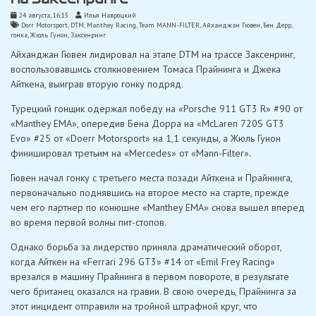
24 августа, 16:15
Илья Навроцкий
Dorr Motorsport
,
DTM
,
Manthey Racing
,
Team MANN-FILTER
,
Айханджан Гювен
,
Бен Дерр
,
гонка
,
Жюль Гунон
,
Заксенринг
Айханджан Гювен лидировал на этапе DTM на трассе Заксенринг,
воспользовавшись столкновением Томаса Прайнинга и Джека
Айткена, выиграв вторую гонку подряд.
Турецкий гонщик одержал победу на «Porsche 911 GT3 R» #90 от
«Manthey EMA», опередив Бена Дорра на «McLaren 720S GT3
Evo» #25 от «Doerr Motorsport» на 1,1 секунды, а Жюль Гунон
финишировал третьим на «Mercedes» от «Mann-Filter».
Гювен начал гонку с третьего места позади Айткена и Прайнинга,
первоначально поднявшись на второе место на старте, прежде
чем его партнер по конюшне «Manthey EMA» снова вышел вперед
во время первой волны пит-стопов.
Однако борьба за лидерство приняла драматический оборот,
когда Айткен на «Ferrari 296 GT3» #14 от «Emil Frey Racing»
врезался в машину Прайнинга в первом повороте, в результате
чего британец оказался на гравии. В свою очередь, Прайнинга за
этот инцидент отправили на тройной штрафной круг, что