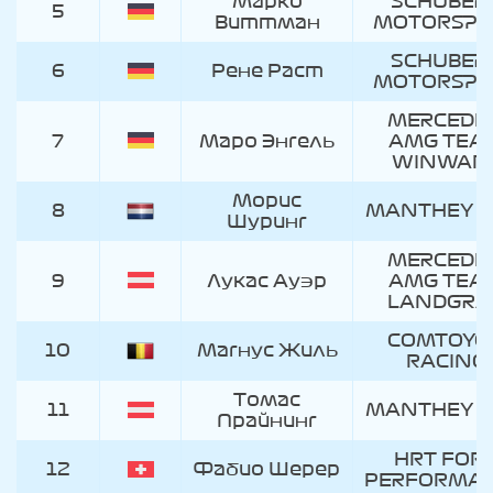
Марко
SCHUBER
5
Виттман
MOTORSPO
SCHUBER
6
Рене Раст
MOTORSPO
MERCEDES
7
Маро Энгель
AMG TEA
WINWAR
Морис
8
MANTHEY 
Шуринг
MERCEDES
9
Лукас Ауэр
AMG TEA
LANDGRA
COMTOYO
10
Магнус Жиль
RACING
Томас
11
MANTHEY 
Прайнинг
HRT FOR
12
Фабио Шерер
PERFORMA