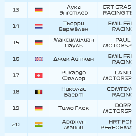
Лука
GRT GRASS
13
Энгстлер
RACING-TE
Тьерри
EMIL FRE
14
Вермёлен
RACING
Максимилиан
PAUL
15
Пауль
MOTORSPO
EMIL FRE
16
Джек Айткен
RACING
Рикардо
LAND
17
Феллер
MOTORSPO
Николас
COMTOYO
18
Баерт
RACING
DORR
19
Тимо Глок
MOTORSPO
Арджун
HRT FOR
20
Майни
PERFORMA