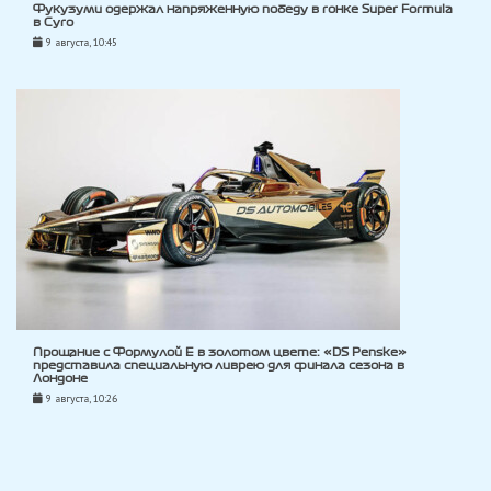
Фукузуми одержал напряженную победу в гонке Super Formula
в Суго
9 августа, 10:45
Прощание с Формулой E в золотом цвете: «DS Penske»
представила специальную ливрею для финала сезона в
Лондоне
9 августа, 10:26