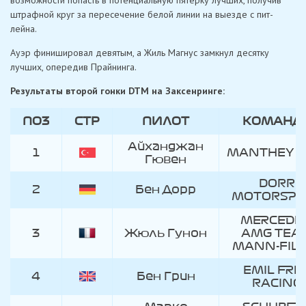
штрафной круг за пересечение белой линии на выезде с пит-
лейна.
Ауэр финишировал девятым, а Жиль Магнус замкнул десятку
лучших, опередив Прайнинга.
Результаты второй гонки DTM на Заксенринге:
ПОЗ
СТР
ПИЛОТ
КОМАНД
ПОЗ
СТР
ПИЛОТ
КОМАНД
Айханджан
1
MANTHEY 
Гювен
DORR
2
Бен Дорр
MOTORSPO
MERCEDES
3
Жюль Гунон
AMG TEA
MANN-FILT
EMIL FRE
4
Бен Грин
RACING