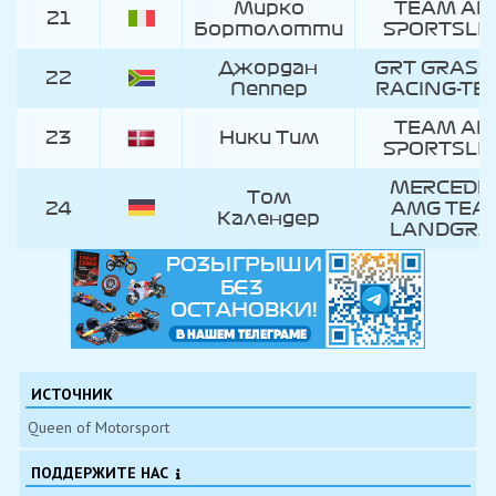
Мирко
TEAM AB
21
Бортолотти
SPORTSLI
Джордан
GRT GRASS
22
Пеппер
RACING-TE
TEAM AB
23
Ники Тим
SPORTSLI
MERCEDES
Том
24
AMG TEA
Календер
LANDGRA
ИСТОЧНИК
Queen of Motorsport
ПОДДЕРЖИТЕ НАС