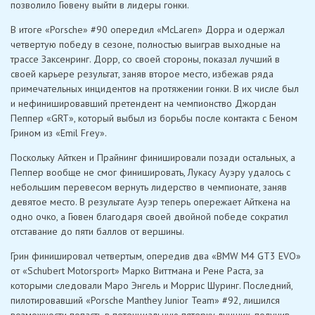
позволило Гювену выйти в лидеры гонки.
В итоге «Porsche» #90 опередил «McLaren» Дорра и одержал
четвертую победу в сезоне, полностью выиграв выходные на
трассе Заксенринг. Дорр, со своей стороны, показал лучший в
своей карьере результат, заняв второе место, избежав ряда
примечательных инцидентов на протяжении гонки. В их числе был
и нефинишировавший претендент на чемпионство Джордан
Пеппер «GRT», который выбыл из борьбы после контакта с Беном
Грином из «Emil Frey».
Поскольку Айткен и Прайнинг финишировали позади остальных, а
Пеппер вообще не смог финишировать, Лукасу Ауэру удалось с
небольшим перевесом вернуть лидерство в чемпионате, заняв
девятое место. В результате Ауэр теперь опережает Айткена на
одно очко, а Гювен благодаря своей двойной победе сократил
отставание до пяти баллов от вершины.
Грин финишировал четвертым, опередив два «BMW M4 GT3 EVO»
от «Schubert Motorsport» Марко Виттмана и Рене Раста, за
которыми следовали Маро Энгель и Моррис Шуринг. Последний,
пилотировавший «Porsche Manthey Junior Team» #92, лишился
возможности попасть в потенциальную пятерку лучших, получив