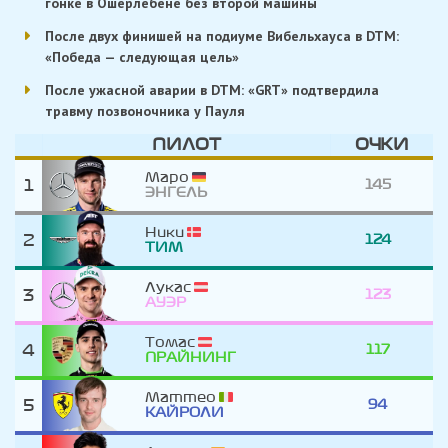
гонке в Ошерлебене без второй машины
После двух финишей на подиуме Вибельхауса в DTM:
«Победа — следующая цель»
После ужасной аварии в DTM: «GRT» подтвердила
травму позвоночника у Пауля
ПИЛОТ
ОЧКИ
Маро
1
145
ЭНГЕЛЬ
Ники
2
124
ТИМ
Лукас
3
123
АУЭР
Томас
4
117
ПРАЙНИНГ
Маттео
5
94
КАЙРОЛИ