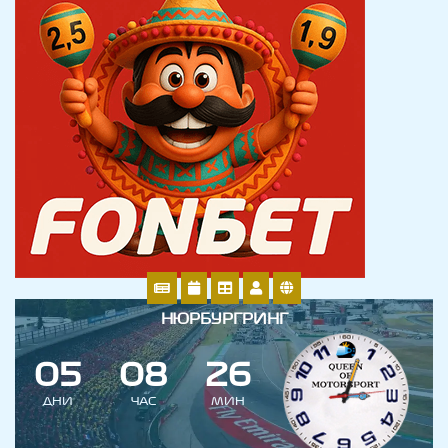
НЮРБУРГРИНГ
0
5
0
8
2
6
ДНИ
ЧАС
МИН