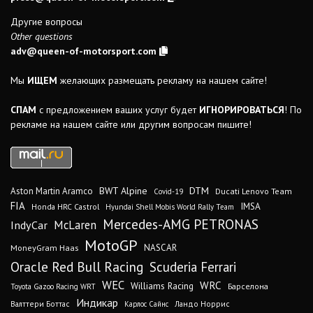
Другие вопросы
Other questions
adv@queen-of-motorsport.com
Мы
ИЩЕМ
желающих размещать рекламу на нашем сайте!
СПАМ
с предложением ваших услуг будет
ИГНОРИРОВАТЬСЯ
! По
рекламе на нашем сайте или другим вопросам пишите!
DTM
BWT Alpine
Aston Martin Aramco
Ducati Lenovo Team
Covid-19
FIA
IMSA
Honda HRC Castrol
Hyundai Shell Mobis World Rally Team
Mercedes-AMG PETRONAS
IndyCar
McLaren
MotoGP
MoneyGram Haas
NASCAR
Oracle Red Bull Racing
Scuderia Ferrari
WEC
WRC
Williams Racing
Барселона
Toyota Gazoo Racing WRT
Индикар
Валттери Боттас
Ландо Норрис
Карлос Сайнс