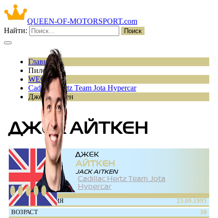
QUEEN-OF-MOTORSPORT.com
Найти:
Главная
Пилоты
WEC
Cadillac Hertz Team Jota Hypercar
Джек Айткен
ДЖЕК АЙТКЕН
ДЖЕК
АЙТКЕН
JACK AITKEN
Cadillac Hertz Team Jota
Hypercar
ДАТА РОЖДЕНИЯ
23.09.1995
ВОЗРАСТ
30