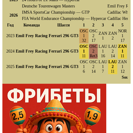
Deutsche Tourenwagen Masters
Emil Frey Rac
IMSA SportsCar Championship — GTP
Cadillac Whel
2026
FIA World Endurance Championship — Hypercar
Cadillac Hertz
Год
Команда
Шасси
1
2
3
4
5
OSC
OSC
NOR
N
ZAN
ZAN
2023
Emil Frey Racing
Ferrari 296 GT3
1
2
1
1
2
32
17
17
2
OSC
OSC
LAU
LAU
ZAN
Z
2024
Emil Frey Racing
Ferrari 296 GT3
1
2
1
2
1
11
Ret3
16
14
11
1
OSC
OSC
LAU
LAU
ZAN
Z
2025
Emil Frey Racing
Ferrari 296 GT3
1
2
1
2
1
6
14
7
11
12
4
Sourc