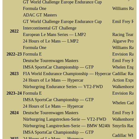
GT World Challenge Europe Endurance Cup
Formula One
Williams Raci
ADAC GT Masters
GT World Challenge Europe Endurance Cup
Emil Frey Rac
Intercontinental GT Challenge
2022
European Le Mans Series — LMP2
Racing Team T
24 Hours of Le Mans — LMP2
Algarve Pro R
Formula One
Williams Raci
2022–23
Formula E
Envision Raci
Deutsche Tourenwagen Masters
Emil Frey Rac
IMSA SportsCar Championship — GTP
Whelen Engine
2023
FIA World Endurance Championship — Hypercar
Cadillac Racin
24 Hours of Le Mans — Hypercar
Action Express
Nürburgring Endurance Series — VT2-FWD
Walkenhorst M
2023–24
Formula E
Envision Raci
IMSA SportsCar Championship — GTP
Whelen Cadill
24 Hours of Le Mans — Hypercar
2024
Deutsche Tourenwagen Masters
Emil Frey Rac
Nürburgring Langstrecken-Serie — VT2-FWD
Walkenhorst M
Nürburgring Langstrecken-Serie — BMW M240i
Smyrlis Racin
IMSA SportsCar Championship — GTP
Cadillac Whel
2025
24 Hours of Le Mans — Hypercar