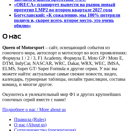
«ORECA» планирует вывести на рынок новый
прототип LMP2 во втором квартале 2027 года
Богуславский: «К сожалению, мы 100% потеряли
подиум и, скорее всего, второе место, это очень
обидно»
О нас
Queen of Motorsport
– сайт, освещающий события из
гоночного мира, автоспорт и мотоспорт во всех проявлениях:
Формула 1 / 2 / 3, F1 Academy, Формула Е, Moto GP / Moto E,
DTM, IndyCar, NASCAR, WRC, Dakar, WRX, WEC, IMSA,
ELMS, Super GT/ Super Formula и другие серии. У нас вы
можете найти: актуальные самые свежие новости, видео,
календарь, турнирные таблицы, онлайн трансляции, составы
команд, и многое другое.
Окунитесь в увлекательный мир Ф1 и других крупнейших
гоночных серий вместе с нами!
Подробнее о нас / More about us
Правила (Rules)
О нас (About us)
Сотрудничество (презентация)