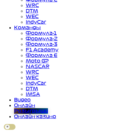
WRC
DTM
WEC
IndyCar
Команды
Формула-1
Формула-2
Формула-3
F1 Academy
Формула Е
Moto GP
NASCAR
WRC
WEC
IndyCar
DTM
IMSA
Видео
Онлайн
Розыгрыши
Онлайн казино