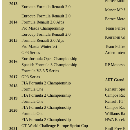
Fortec Motorsp
2013
Eurocup Formula Renault 2.0
Manor MP Mot
Eurocup Formula Renault 2.0
Fortec Motorsp
2014
Formula Renault 2.0 Alps
Pro Mazda Championship
Team Pelfrey
Eurocup Formula Renault 2.0
Koiranen GP
2015
Formula Renault 2.0 Alps
Pro Mazda Winterfest
Team Pelfrey
GP3 Series
Arden Internat
Euroformula Open Championship
2016
Spanish Formula 3 Championship
RP Motorsport
Formula V8 3.5 Series
2017
GP3 Series
ART Grand Pr
FIA Formula 2 Championship
2018
Formula One
Renault Sport
FIA Formula 2 Championship
Campos Racin
2019
Formula One
Renault F1 Te
FIA Formula 2 Championship
Campos Racin
2020
Formula One
Williams Raci
FIA Formula 2 Championship
HWA Racelab
GT World Challenge Europe Sprint Cup
2021
Emil Frey Rac