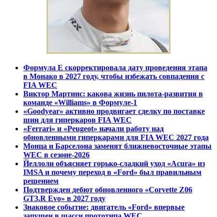
Формула E скорректировала дату проведения этапа
в Монако в 2027 году, чтобы избежать совпадения с
FIA WEC
Виктор Мартинс: какова жизнь пилота-развития в
команде «Williams» в Формуле-1
«Goodyear» активно продвигает сделку по поставке
шин для гиперкаров FIA WEC
«Ferrari» и «Peugeot» начали работу над
обновленными гиперкарами для FIA WEC 2027 года
Монца и Барселона заменят ближневосточные этапы
WEC в сезоне-2026
Йеллоли объясняет горько-сладкий уход «Acura» из
IMSA и почему переход в «Ford» был правильным
решением
Подтвержден дебют обновленного «Corvette Z06
GT3.R Evo» в 2027 году
Знаковое событие: двигатель «Ford» впервые
запущен в шасси прототипа WEC