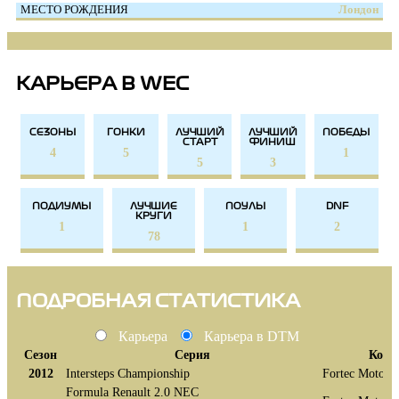
МЕСТО РОЖДЕНИЯ
Лондон
КАРЬЕРА В WEC
СЕЗОНЫ
ГОНКИ
ЛУЧШИЙ
ЛУЧШИЙ
ПОБЕДЫ
СТАРТ
ФИНИШ
4
5
1
5
3
ПОДИУМЫ
ЛУЧШИЕ
ПОУЛЫ
DNF
КРУГИ
1
1
2
78
ПОДРОБНАЯ СТАТИСТИКА
Карьера
Карьера в DTM
Сезон
Серия
Кома
2012
Intersteps Championship
Fortec Motorsp
Formula Renault 2.0 NEC