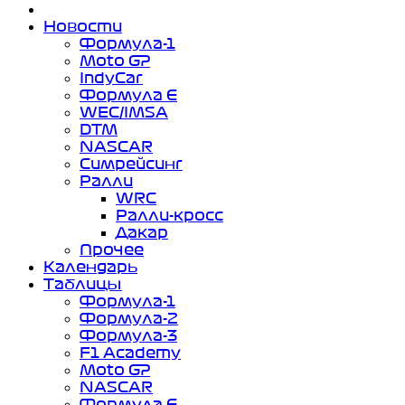
Новости
Формула-1
Moto GP
IndyCar
Формула Е
WEC/IMSA
DTM
NASCAR
Симрейсинг
Ралли
WRC
Ралли-кросс
Дакар
Прочее
Календарь
Таблицы
Формула-1
Формула-2
Формула-3
F1 Academy
Moto GP
NASCAR
Формула Е