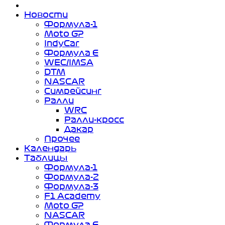
Новости
Формула-1
Moto GP
IndyCar
Формула Е
WEC/IMSA
DTM
NASCAR
Симрейсинг
Ралли
WRC
Ралли-кросс
Дакар
Прочее
Календарь
Таблицы
Формула-1
Формула-2
Формула-3
F1 Academy
Moto GP
NASCAR
Формула Е