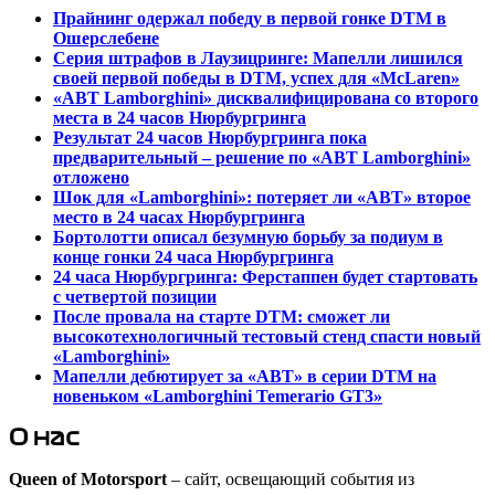
Прайнинг одержал победу в первой гонке DTM в
Ошерслебене
Серия штрафов в Лаузицринге: Мапелли лишился
своей первой победы в DTM, успех для «McLaren»
«ABT Lamborghini» дисквалифицирована со второго
места в 24 часов Нюрбургринга
Результат 24 часов Нюрбургринга пока
предварительный – решение по «ABT Lamborghini»
отложено
Шок для «Lamborghini»: потеряет ли «ABT» второе
место в 24 часах Нюрбургринга
Бортолотти описал безумную борьбу за подиум в
конце гонки 24 часа Нюрбургринга
24 часа Нюрбургринга: Ферстаппен будет стартовать
с четвертой позиции
После провала на старте DTM: сможет ли
высокотехнологичный тестовый стенд спасти новый
«Lamborghini»
Мапелли дебютирует за «ABT» в серии DTM на
новеньком «Lamborghini Temerario GT3»
О нас
Queen of Motorsport
– сайт, освещающий события из