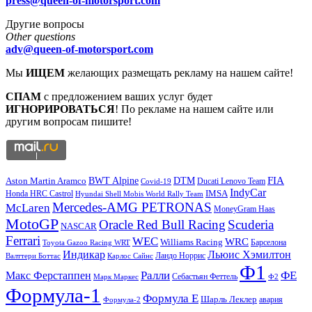
press@queen-of-motorsport.com
Другие вопросы
Other questions
adv@queen-of-motorsport.com
Мы
ИЩЕМ
желающих размещать рекламу на нашем сайте!
СПАМ
с предложением ваших услуг будет
ИГНОРИРОВАТЬСЯ
! По рекламе на нашем сайте или
другим вопросам пишите!
DTM
FIA
BWT Alpine
Aston Martin Aramco
Ducati Lenovo Team
Covid-19
IndyCar
IMSA
Honda HRC Castrol
Hyundai Shell Mobis World Rally Team
Mercedes-AMG PETRONAS
McLaren
MoneyGram Haas
MotoGP
Oracle Red Bull Racing
Scuderia
NASCAR
Ferrari
WEC
WRC
Williams Racing
Барселона
Toyota Gazoo Racing WRT
Индикар
Льюис Хэмилтон
Валттери Боттас
Ландо Норрис
Карлос Сайнс
Ф1
Ралли
ФЕ
Макс Ферстаппен
Марк Маркес
Себастьян Феттель
Ф2
Формула-1
Формула Е
Шарль Леклер
авария
Формула-2