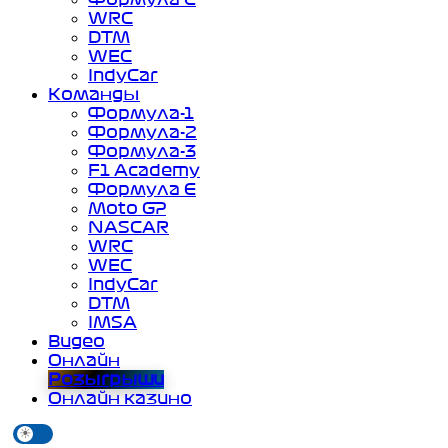
WRC
DTM
WEC
IndyCar
Команды
Формула-1
Формула-2
Формула-3
F1 Academy
Формула Е
Moto GP
NASCAR
WRC
WEC
IndyCar
DTM
IMSA
Видео
Онлайн
Розыгрыши
Онлайн казино