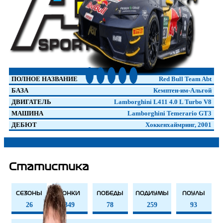
ПОЛНОЕ НАЗВАНИЕ
Red Bull Team Abt
БАЗА
Кемптен-им-Альгой
ДВИГАТЕЛЬ
Lamborghini L411 4.0 L Turbo V8
МАШИНА
Lamborghini Temerario GT3
ДЕБЮТ
Хоккенхаймринг, 2001
Статистика
СЕЗОНЫ
ГОНКИ
ПОБЕДЫ
ПОДИУМЫ
ПОУЛЫ
26
349
78
259
93