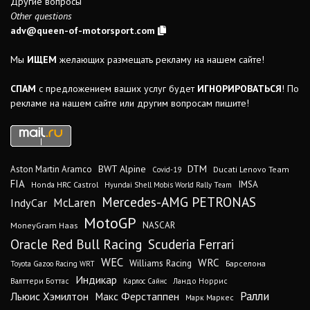
Другие вопросы
Other questions
adv@queen-of-motorsport.com
Мы
ИЩЕМ
желающих размещать рекламу на нашем сайте!
СПАМ
с предложением ваших услуг будет
ИГНОРИРОВАТЬСЯ
! По
рекламе на нашем сайте или другим вопросам пишите!
DTM
BWT Alpine
Aston Martin Aramco
Ducati Lenovo Team
Covid-19
FIA
IMSA
Honda HRC Castrol
Hyundai Shell Mobis World Rally Team
Mercedes-AMG PETRONAS
IndyCar
McLaren
MotoGP
MoneyGram Haas
NASCAR
Oracle Red Bull Racing
Scuderia Ferrari
WEC
WRC
Williams Racing
Барселона
Toyota Gazoo Racing WRT
Индикар
Валттери Боттас
Ландо Норрис
Карлос Сайнс
Ралли
Льюис Хэмилтон
Макс Ферстаппен
Марк Маркес