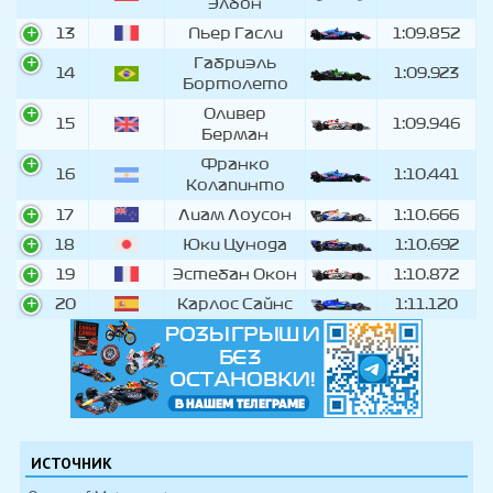
Элбон
13
Пьер Гасли
1:09.852
Габриэль
14
1:09.923
Бортолето
Оливер
15
1:09.946
Берман
Франко
16
1:10.441
Колапинто
17
Лиам Лоусон
1:10.666
18
Юки Цунода
1:10.692
19
Эстебан Окон
1:10.872
20
Карлос Сайнс
1:11.120
ИСТОЧНИК