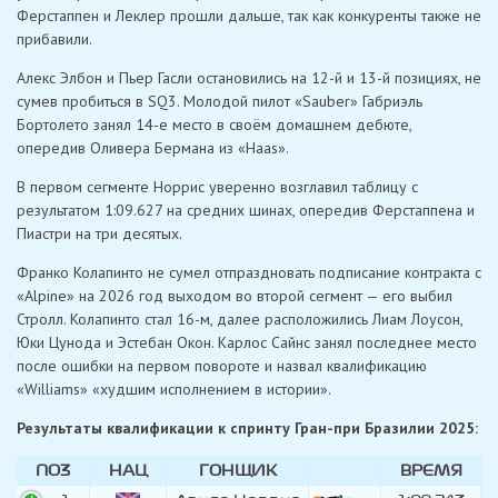
Ферстаппен и Леклер прошли дальше, так как конкуренты также не
прибавили.
Алекс Элбон и Пьер Гасли остановились на 12-й и 13-й позициях, не
сумев пробиться в SQ3. Молодой пилот «Sauber» Габриэль
Бортолето занял 14-е место в своём домашнем дебюте,
опередив Оливера Бермана из «Haas».
В первом сегменте Норрис уверенно возглавил таблицу с
результатом 1:09.627 на средних шинах, опередив Ферстаппена и
Пиастри на три десятых.
Франко Колапинто не сумел отпраздновать подписание контракта с
«Alpine» на 2026 год выходом во второй сегмент — его выбил
Стролл. Колапинто стал 16-м, далее расположились Лиам Лоусон,
Юки Цунода и Эстебан Окон. Карлос Сайнс занял последнее место
после ошибки на первом повороте и назвал квалификацию
«Williams» «худшим исполнением в истории».
Результаты квалификации к спринту Гран-при Бразилии 2025:
ПОЗ
НАЦ
ГОНЩИК
ВРЕМЯ