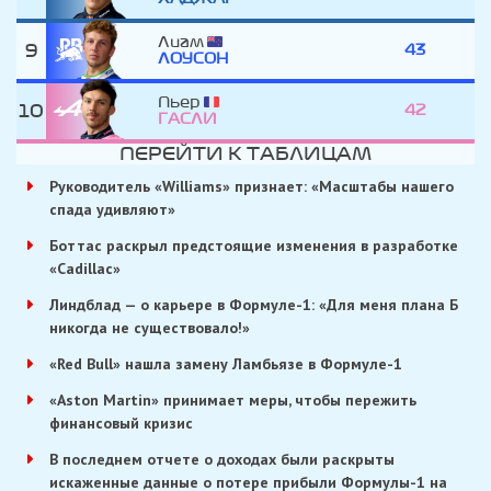
Лиам
9
43
ЛОУСОН
Пьер
10
42
ГАСЛИ
ПЕРЕЙТИ К ТАБЛИЦАМ
Руководитель «Williams» признает: «Масштабы нашего
спада удивляют»
Боттас раскрыл предстоящие изменения в разработке
«Cadillac»
Линдблад — о карьере в Формуле-1: «Для меня плана Б
никогда не существовало!»
«Red Bull» нашла замену Ламбьязе в Формуле-1
«Aston Martin» принимает меры, чтобы пережить
финансовый кризис
В последнем отчете о доходах были раскрыты
искаженные данные о потере прибыли Формулы-1 на