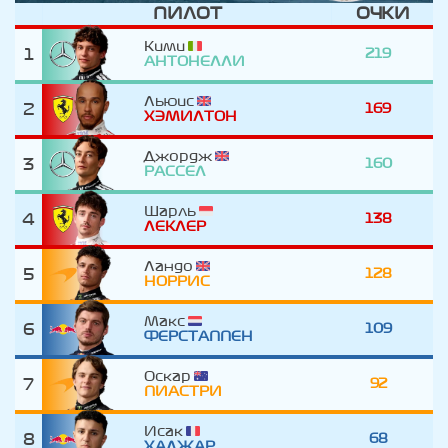
ПИЛОТ
ОЧКИ
Кими
1
219
АНТОНЕЛЛИ
Льюис
2
169
ХЭМИЛТОН
Джордж
3
160
РАССЕЛ
Шарль
4
138
ЛЕКЛЕР
Ландо
5
128
НОРРИС
Макс
6
109
ФЕРСТАППЕН
Оскар
7
92
ПИАСТРИ
Исак
8
68
ХАДЖАР