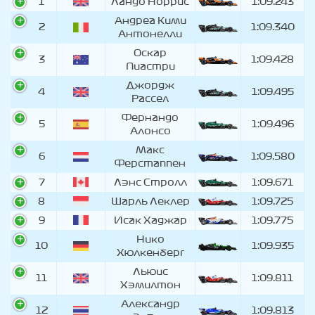
1
Ландо Норрис
1:09.243
Андреа Кими
2
1:09.340
Антонелли
Оскар
3
1:09.428
Пиастри
Джордж
4
1:09.495
Рассел
Фернандо
5
1:09.496
Алонсо
Макс
6
1:09.580
Ферстаппен
7
Лэнс Стролл
1:09.671
8
Шарль Леклер
1:09.725
9
Исак Хаджар
1:09.775
Нико
10
1:09.935
Хюлкенберг
Льюис
11
1:09.811
Хэмилтон
Александр
12
1:09.813