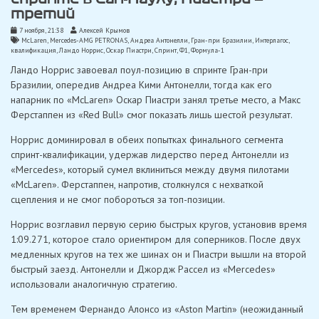
третий
7 ноября, 21:38
Алексей Крымов
McLaren
,
Mercedes-AMG PETRONAS
,
Андреа Антонелли
,
Гран-при Бразилии
,
Интерлагос
,
квалификация
,
Ландо Норрис
,
Оскар Пиастри
,
Спринт
,
Ф1
,
Формула-1
Ландо Норрис завоевал поул-позицию в спринте Гран-при
Бразилии, опередив Андреа Кими Антонелли, тогда как его
напарник по «McLaren» Оскар Пиастри занял третье место, а Макс
Ферстаппен из «Red Bull» смог показать лишь шестой результат.
Норрис доминировал в обеих попытках финального сегмента
спринт-квалификации, удержав лидерство перед Антонелли из
«Mercedes», который сумел вклиниться между двумя пилотами
«McLaren». Ферстаппен, напротив, столкнулся с нехваткой
сцепления и не смог побороться за топ-позиции.
Норрис возглавил первую серию быстрых кругов, установив время
1:09.271, которое стало ориентиром для соперников. После двух
медленных кругов на тех же шинах он и Пиастри вышли на второй
быстрый заезд. Антонелли и Джордж Рассел из «Mercedes»
использовали аналогичную стратегию.
Тем временем Фернандо Алонсо из «Aston Martin» (неожиданный