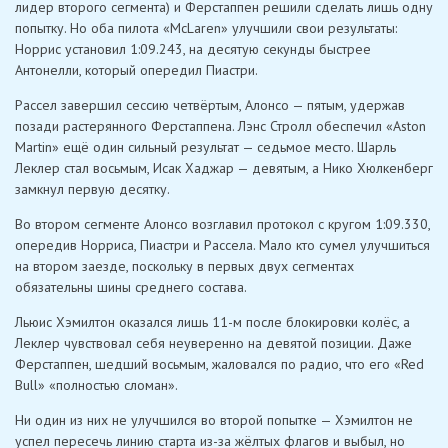
лидер второго сегмента) и Ферстаппен решили сделать лишь одну
попытку. Но оба пилота «McLaren» улучшили свои результаты:
Норрис установил 1:09.243, на десятую секунды быстрее
Антонелли, который опередил Пиастри.
Рассел завершил сессию четвёртым, Алонсо — пятым, удержав
позади растерянного Ферстаппена. Лэнс Стролл обеспечил «Aston
Martin» ещё один сильный результат — седьмое место. Шарль
Леклер стал восьмым, Исак Хаджар — девятым, а Нико Хюлкенберг
замкнул первую десятку.
Во втором сегменте Алонсо возглавил протокол с кругом 1:09.330,
опередив Норриса, Пиастри и Рассела. Мало кто сумел улучшиться
на втором заезде, поскольку в первых двух сегментах
обязательны шины среднего состава.
Льюис Хэмилтон оказался лишь 11-м после блокировки колёс, а
Леклер чувствовал себя неуверенно на девятой позиции. Даже
Ферстаппен, шедший восьмым, жаловался по радио, что его «Red
Bull» «полностью сломан».
Ни один из них не улучшился во второй попытке — Хэмилтон не
успел пересечь линию старта из-за жёлтых флагов и выбыл, но