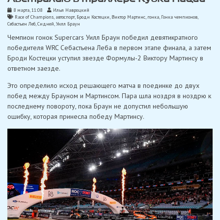
8 марта, 11:08
Илья Навроцкий
Race of Champions
,
автоспорт
,
Броди Костецки
,
Виктор Мартинс
,
гонка
,
Гонка чемпионов
,
Себастьен Леб
,
Сидней
,
Уилл Браун
Чемпион гонок Supercars Уилл Браун победил девятикратного
победителя WRC Себастьена Леба в первом этапе финала, а затем
Броди Костецки уступил звезде Формулы-2 Виктору Мартинсу в
ответном заезде.
Это определило исход решающего матча в поединке до двух
побед между Брауном и Мартинсом. Пара шла ноздря в ноздрю к
последнему повороту, пока Браун не допустил небольшую
ошибку, которая принесла победу Мартинсу.