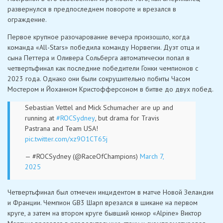
развернулся в предпоследнем повороте и врезался в
ограждение.
Первое крупное разочарование вечера произошло, когда
команда «All-Stars» победила команду Норвегии. Дуэт отца и
сына Петтера и Оливера Сольберга автоматически попал в
четвертьфинал как последние победители Гонки чемпионов с
2023 года. Однако они были сокрушительно побиты Часом
Мостером и Йоханном Кристофферсоном в битве до двух побед.
Sebastian Vettel and Mick Schumacher are up and
running at
#ROCSydney
, but drama for Travis
Pastrana and Team USA!
pic.twitter.com/xz9O1CT65j
— #ROCSydney (@RaceOfChampions)
March 7,
2025
Четвертьфинал был отмечен инцидентом в матче Новой Зеландии
и Франции. Чемпион GB3 Шарп врезался в шикане на первом
круге, а затем на втором круге бывший юниор «Alpine» Виктор