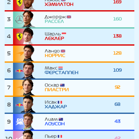
2
169
ХЭМИЛТОН
Джордж
3
160
РАССЕЛ
Шарль
4
138
ЛЕКЛЕР
Ландо
5
128
НОРРИС
Макс
6
109
ФЕРСТАППЕН
Оскар
7
92
ПИАСТРИ
Исак
8
68
ХАДЖАР
Лиам
9
43
ЛОУСОН
Пьер
10
42