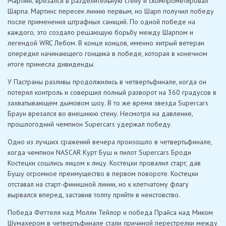
Мартинс врезался в разделительную стену и скомпрометировал
Шарпа. Мартинс пересек линию первым, но Шарп получил победу
после применения штрафных санкций. По одной победе на
каждого, это создало решающую борьбу между Шарпом и
легендой WRC Лебом. В конце концов, именно хитрый ветеран
опередил начинающего гонщика в победе, которая в конечном
итоге принесла дивиденды.
У Пастраны разливы продолжились в четвертьфинале, когда он
потерял контроль и совершил полный разворот на 360 градусов в
захватывающем дымовом шоу. В то же время звезда Supercars
Браун врезался во внешнюю стену. Несмотря на давление,
прошлогодний чемпион Supercars удержал победу.
Одно из лучших сражений вечера произошло в четвертьфинале,
когда чемпион NASCAR Курт Буш и пилот Supercars Броди
Костецки сошлись лицом к лицу. Костецки провалил старт, дав
Бушу огромное преимущество в первом повороте. Костецки
отставал на старт-финишной линии, но к клетчатому флагу
вырвался вперед, заставив толпу прийти в неистовство.
Победа Феттеля над Молли Тейлор и победа Прайса над Миком
Шумахером в четвертьфинале стали причиной перестрелки между