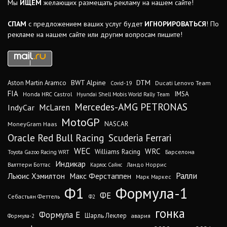
Мы
ИЩЕМ
желающих размещать рекламу на нашем сайте!
СПАМ
с предложением ваших услуг будет
ИГНОРИРОВАТЬСЯ
! По
рекламе на нашем сайте или другим вопросам пишите!
DTM
BWT Alpine
Aston Martin Aramco
Ducati Lenovo Team
Covid-19
FIA
IMSA
Honda HRC Castrol
Hyundai Shell Mobis World Rally Team
Mercedes-AMG PETRONAS
IndyCar
McLaren
MotoGP
MoneyGram Haas
NASCAR
Oracle Red Bull Racing
Scuderia Ferrari
WEC
WRC
Williams Racing
Барселона
Toyota Gazoo Racing WRT
Индикар
Валттери Боттас
Ландо Норрис
Карлос Сайнс
Ралли
Льюис Хэмилтон
Макс Ферстаппен
Марк Маркес
Ф1
Формула-1
ФЕ
Себастьян Феттель
Ф2
гонка
Формула Е
Шарль Леклер
авария
Формула-2