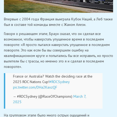
Впервые с 2004 года Франция выиграла Кубок Наций, а Леб также
был в составе той команды вместе с Жаном Алези.
Говоря о решающем этапе, Браун сказал, что он сделал все
возможное, чтобы наверстать упущенное время в последнем
повороте: «Я просто пытался наверстать упущенное в последнем
повороте. Это как если бы вы совершили ошибку на
квалификационном круге и попытались бы все исправить, но просто
вылетели бы с трассы, но именно это я и сделал в последнем
повороте».
France or Australia? Watch the deciding race at the
2025 ROC Nations Cup!
#ROCSydney
pic.twitter.com/DHa2KaxzQF
— #ROCSydney (@RaceOfChampions)
March 7,
2025
На групповом этапе было много острых ощущений и