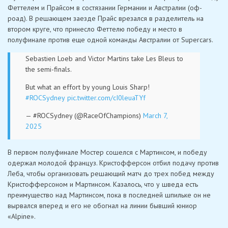
Феттелем и Прайсом в состязании Германии и Австралии (оф-
роад). В решающем заезде Прайс врезался в разделитель на
втором круге, что принесло Феттелю победу и место в
полуфинале против еще одной команды Австралии от Supercars.
Sebastien Loeb and Victor Martins take Les Bleus to
the semi-finals.
But what an effort by young Louis Sharp!
#ROCSydney
pic.twitter.com/cI0leuaTYf
— #ROCSydney (@RaceOfChampions)
March 7,
2025
В первом полуфинале Мостер сошелся с Мартинсом, и победу
одержал молодой француз. Кристофферсон отбил подачу против
Леба, чтобы организовать решающий матч до трех побед между
Кристофферсоном и Мартинсом. Казалось, что у шведа есть
преимущество над Мартинсом, пока в последней шпильке он не
вырвался вперед и его не обогнал на линии бывший юниор
«Alpine».