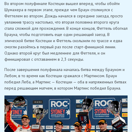
Во втором полуфинале Костецки вышел вперед, чтобы обойти
Шумахера в первом этапе, прежде чем Браун столкнулся с
Феттелем во втором. Дождь начался в середине заезда, просто
увлажнив трассу настолько, что вторая половина второго круга
стала сложной для прохождения. В конце концов, Феттель обогнал
Брауна, чтобы подготовить еще один решающий заезд. В
эпической битве Костецки и Феттель скользили по трассе и едва
смогли разойтись в первый раз после старт-финишной линии.
Однако второй круг был медленнее для Феттеля, и он
финишировал с отставанием в 2,3 секунды.
После завершения полуфинала началась битва между Брауном и
Лебом, в то время как Костецки сражался с Мартинсом. Браун
победил Леба, а Мартинс — Костецки — оба в напряженных битвах
перед решающим матчем, в котором Мартинс победил Брауна.