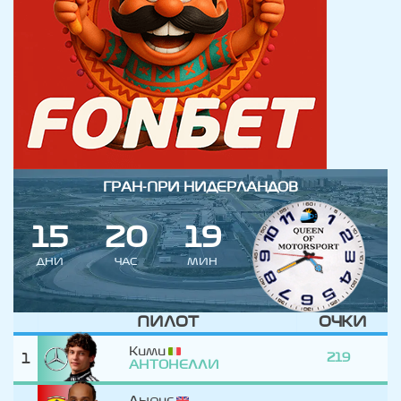
ГРАН-ПРИ НИДЕРЛАНДОВ
1
5
2
0
1
9
ДНИ
ЧАС
МИН
ПИЛОТ
ОЧКИ
Кими
1
219
АНТОНЕЛЛИ
Льюис