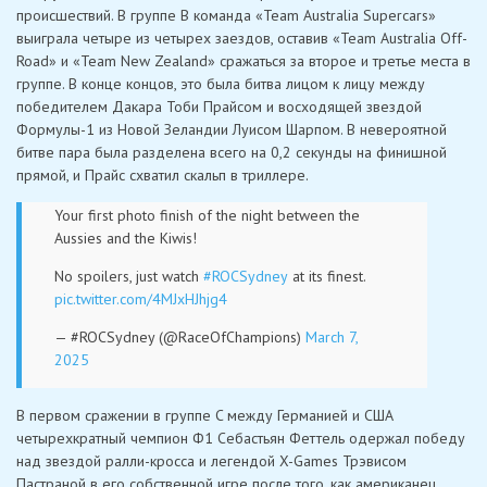
происшествий. В группе B команда «Team Australia Supercars»
выиграла четыре из четырех заездов, оставив «Team Australia Off-
Road» и «Team New Zealand» сражаться за второе и третье места в
группе. В конце концов, это была битва лицом к лицу между
победителем Дакара Тоби Прайсом и восходящей звездой
Формулы-1 из Новой Зеландии Луисом Шарпом. В невероятной
битве пара была разделена всего на 0,2 секунды на финишной
прямой, и Прайс схватил скальп в триллере.
Your first photo finish of the night between the
Aussies and the Kiwis!
No spoilers, just watch
#ROCSydney
at its finest.
pic.twitter.com/4MJxHJhjg4
— #ROCSydney (@RaceOfChampions)
March 7,
2025
В первом сражении в группе C между Германией и США
четырехкратный чемпион Ф1 Себастьян Феттель одержал победу
над звездой ралли-кросса и легендой X-Games Трэвисом
Пастраной в его собственной игре после того, как американец