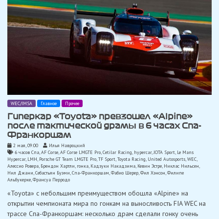
WEC/IMSA
Главное
Прочее
Гиперкар «Toyota» превзошел «Alpine»
после тактической драмы в 6 часах Спа-
Франкоршам
2 мая, 09:00
Илья Навроцкий
6 часов Спа
,
AF Corse
,
AF Corse LMGTE Pro
,
Cetilar Racing
,
hypercar
,
JOTA Sport
,
Le Mans
Hypercar
,
LMH
,
Porsche GT Team LMGTE Pro
,
TF Sport
,
Toyota Racing
,
United Autosports
,
WEC
,
Алессио Ровера
,
Брендон Хартли
,
гонка
,
Кадзуки Накадзима
,
Кевин Эстре
,
Никлас Нильсен
,
Нил Джани
,
Себастьян Буэми
,
Спа-Франкоршам
,
Фабио Шерер
,
Фил Хэнсон
,
Филипе
Альбукерке
,
Франсуа Перродо
«Toyota» с небольшим преимуществом обошла «Alpine» на
открытии чемпионата мира по гонкам на выносливость FIA WEC на
трассе Спа-Франкоршам: несколько драм сделали гонку очень