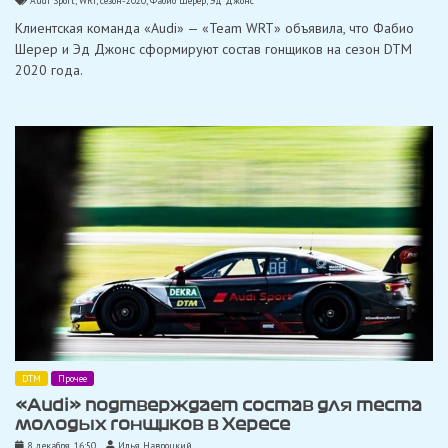
Audi Sport
,
WRT
,
сезон-2020
,
Фабио Шерер
,
Эд Джонс
Клиентская команда «Audi» — «Team WRT» объявила, что Фабио
Шерер и Эд Джонс сформируют состав гонщиков на сезон DTM
2020 года.
DTM
Прочее
«Audi» подтверждает состав для теста
молодых гонщиков в Хересе
8 декабря, 16:50
Илья Навроцкий