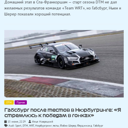
Домашний этап в Спа-Франкоршам — старт сезона DTM не дал
желаемых результатов команде «Team WRT», но Габсбург, Ньюи и
Шерер показали хороший потенциал.
DTM
Прочее
Габсбург после тестов в Нюрбугринге: «Я
стремлюсь к победам в гонках»
13 июня, 22:29
Илья Навроцкий
Audi Sport
,
DTM
,
WRT
,
Нюрбургринг
,
тесты
,
Фабио Шерер
,
Фердинанд Габсбург