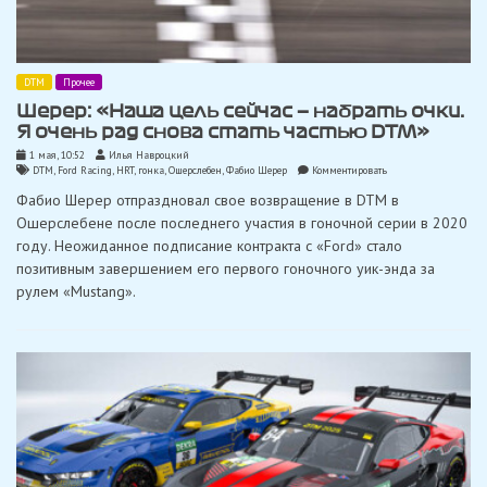
DTM
Прочее
Шерер: «Наша цель сейчас — набрать очки.
Я очень рад снова стать частью DTM»
1 мая, 10:52
Илья Навроцкий
on
DTM
,
Ford Racing
,
HRT
,
гонка
,
Ошерслебен
,
Фабио Шерер
Комментировать
Шерер:
Фабио Шерер отпраздновал свое возвращение в DTM в
«Наша
цель
Ошерслебене после последнего участия в гоночной серии в 2020
сейчас
году. Неожиданное подписание контракта с «Ford» стало
—
набрать
позитивным завершением его первого гоночного уик-энда за
очки.
рулем «Mustang».
Я
очень
рад
снова
стать
частью
DTM»