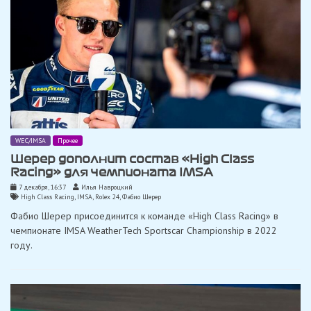
WEC/IMSA
Прочее
Шерер дополнит состав «High Class
Racing» для чемпионата IMSA
7 декабря, 16:37
Илья Навроцкий
High Class Racing
,
IMSA
,
Rolex 24
,
Фабио Шерер
Фабио Шерер присоединится к команде «High Class Racing» в
чемпионате IMSA WeatherTech Sportscar Championship в 2022
году.