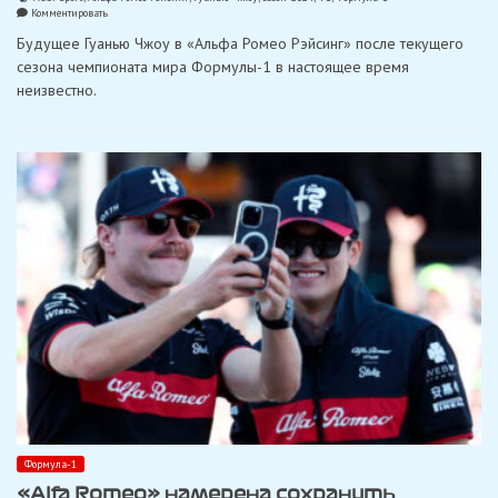
on
Комментировать
Чжоу
Будущее Гуанью Чжоу в «Альфа Ромео Рэйсинг» после текущего
раскрывает
негативное
сезона чемпионата мира Формулы-1 в настоящее время
влияние
неизвестно.
«Audi»
на
переговоры
по
контракту
Формула-1
«Alfa Romeo» намерена сохранить