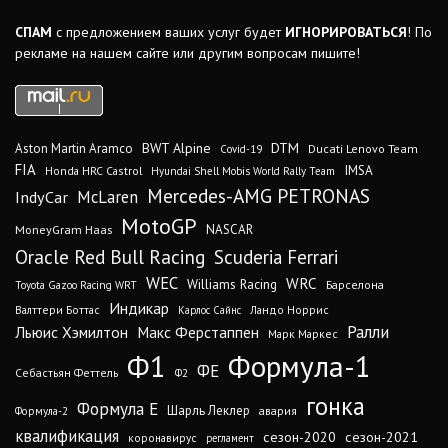
СПАМ
с предложением ваших услуг будет
ИГНОРИРОВАТЬСЯ
! По
рекламе на нашем сайте или другим вопросам пишите!
DTM
BWT Alpine
Aston Martin Aramco
Ducati Lenovo Team
Covid-19
FIA
IMSA
Honda HRC Castrol
Hyundai Shell Mobis World Rally Team
Mercedes-AMG PETRONAS
IndyCar
McLaren
MotoGP
MoneyGram Haas
NASCAR
Oracle Red Bull Racing
Scuderia Ferrari
WEC
WRC
Williams Racing
Барселона
Toyota Gazoo Racing WRT
Индикар
Валттери Боттас
Ландо Норрис
Карлос Сайнс
Ралли
Льюис Хэмилтон
Макс Ферстаппен
Марк Маркес
Ф1
Формула-1
ФЕ
Себастьян Феттель
Ф2
гонка
Формула Е
Шарль Леклер
авария
Формула-2
квалификация
сезон-2020
сезон-2021
коронавирус
регламент