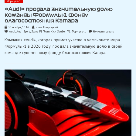
Формула-1
«Audi» продала значительную долю
команды Формулы-1 фонду
благосостояния Катара
30 ноября, 10:16
Илья Навроцкий
on
Audi
,
Audi Sport
,
Stake F1 Team Kick Sauber
,
Ф1
,
Формула-1
Комментировать
«Audi»
Компания «Audi», которая примет участие в чемпионате мира
продала
значительную
Формулы-1 в 2026 году, продала значительную долю в своей
долю
команде суверенному фонду благосостояния Катара.
команды
Формулы-1
фонду
благосостояния
Катара