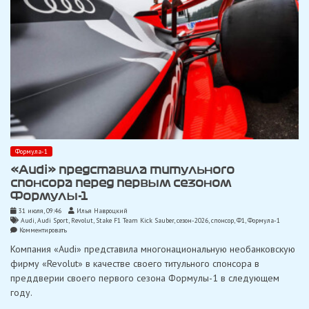
Формула-1
«Audi» представила титульного
спонсора перед первым сезоном
Формулы-1
31 июля, 09:46
Илья Навроцкий
Audi
,
Audi Sport
,
Revolut
,
Stake F1 Team Kick Sauber
,
сезон-2026
,
спонсор
,
Ф1
,
Формула-1
on
Комментировать
«Audi»
Компания «Audi» представила многонациональную необанковскую
представила
титульного
фирму «Revolut» в качестве своего титульного спонсора в
спонсора
преддверии своего первого сезона Формулы-1 в следующем
перед
первым
году.
сезоном
Формулы-1