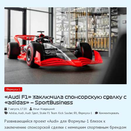
ралли-
кросса
Экстремо
после
двух
десятиле
Формула-1
«Audi F1» заключила спонсорскую сделку с
«adidas» — SportBusiness
7 августа, 17:20
Илья Навроцкий
on
Adidas
,
Audi
,
Audi Sport
,
Stake F1 Team Kick Sauber
,
Ф1
,
Формула-1
Комментировать
«Audi
Развивающийся проект «Audi» для Формулы-1 близок к
F1»
заключил
заключению спонсорской сделки с немецким спортивным брендом
спонсорс