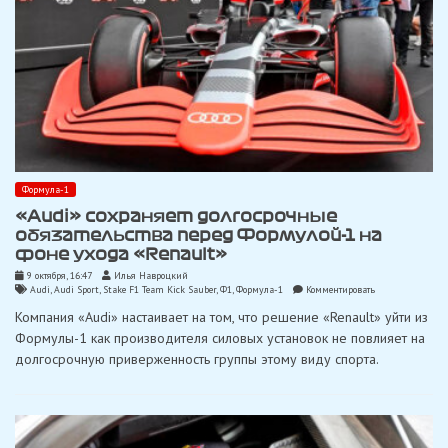
Формула-1
«Audi» сохраняет долгосрочные
обязательства перед Формулой-1 на
фоне ухода «Renault»
9 октября, 16:47
Илья Навроцкий
on
Audi
,
Audi Sport
,
Stake F1 Team Kick Sauber
,
Ф1
,
Формула-1
Комментировать
«Audi»
Компания «Audi» настаивает на том, что решение «Renault» уйти из
сохраняет
долгосрочные
Формулы-1 как производителя силовых установок не повлияет на
обязательства
долгосрочную приверженность группы этому виду спорта.
перед
Формулой-1
на
фоне
ухода
«Renault»