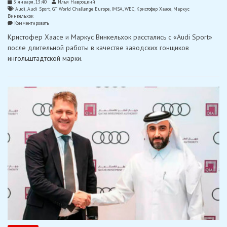
3 января, 13:40
Илья Навроцкий
Audi
,
Audi Sport
,
GT World Challenge Europe
,
IMSA
,
WEC
,
Кристофер Хаасе
,
Маркус
Винкельхок
on
Комментировать
Хаасе
Кристофер Хаасе и Маркус Винкельхок расстались с «Audi Sport»
и
Винкельхок
после длительной работы в качестве заводских гонщиков
расстались
ингольштадтской марки.
с
«Audi
Sport»