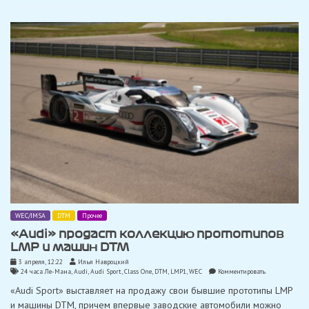
WEC/IMSA
DTM
Прочее
«Audi» продаст коллекцию прототипов
LMP и машин DTM
3 апреля, 12:22
Илья Навроцкий
on
24 часа Ле-Мана
,
Audi
,
Audi Sport
,
Class One
,
DTM
,
LMP1
,
WEC
Комментировать
«Audi»
«Audi Sport» выставляет на продажу свои бывшие прототипы LMP
продаст
коллекцию
и машины DTM, причем впервые заводские автомобили можно