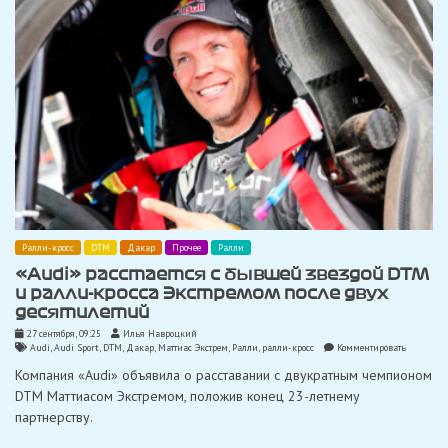
Ралли-кросс
DTM
Дакар
Прочее
Ралли
«Audi» расстается с бывшей звездой DTM
и ралли-кросса Экстремом после двух
десятилетий
27 сентября, 09:25
Илья Навроцкий
on
Audi
,
Audi Sport
,
DTM
,
Дакар
,
Маттиас Экстрем
,
Ралли
,
ралли-кросс
Комментировать
«Audi»
Компания «Audi» объявила о расставании с двукратным чемпионом
расстается
с
DTM Маттиасом Экстремом, положив конец 23-летнему
бывшей
партнерству.
звездой
DTM
и