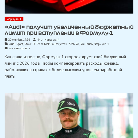
Формула-1
«Audi» получит увеличенный бюджетный
лимит при вступлении в Формулу-1
20 октября, 17:26
Илья Навроцкий
Audi Sport
,
Stake F1 Team Kick Sauber
,
сезон-2026
,
Ф1
,
Финансы
,
Формула-1
on
Комментировать
«Audi»
Как стало известно, Формула-1 скорректирует свой бюджетный
получит
увеличенный
лимит с 2026 года, чтобы компенсировать расходы команд,
бюджетный
работающих в странах с более высоким уровнем заработной
лимит
при
платы.
вступлении
в
Формулу-1