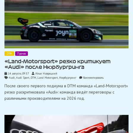
DTM
Прочее
«Land-Motorsport» резко критикует
«Audi» после Нюрбургринга
14 августа, 09:57
Илья Навроцкий
on
Audi
,
Audi Sport
,
DTM
,
Land Motorsport
,
Нюрбургринг
Комментировать
«Land-
После своего первого подиума в DTM команда «Land-Motorsport»
Motorsport»
резко
резко раскритиковала «Audi»: команда ведёт переговоры с
критикует
различными производителями на 2026 год.
«Audi»
после
Нюрбургринга