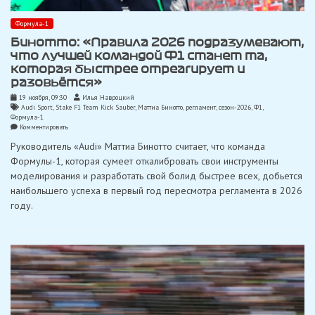
Формула-1
Бинотто: «Правила 2026 подразумевают,
что лучшей командой Ф1 станет та,
которая быстрее отреагирует и
разовьётся»
19 ноября, 09:30
Илья Навроцкий
Audi Sport
,
Stake F1 Team Kick Sauber
,
Маттиа Бинотто
,
регламент
,
сезон-2026
,
Ф1
,
Формула-1
on
Комментировать
Бинотто:
Руководитель «Audi» Маттиа Бинотто считает, что команда
«Правила
2026
Формулы-1, которая сумеет откалибровать свои инструменты
подразумевают,
моделирования и разработать свой болид быстрее всех, добьется
что
лучшей
наибольшего успеха в первый год пересмотра регламента в 2026
командой
году.
Ф1
станет
та,
которая
быстрее
отреагирует
и
разовьётся»