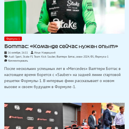
Формула-1
Боттас: «Команде сейчас нужен опыт»
16 октября, 16:11
Илья Навроцкий
Audi Sport
,
Stake F1 Team Kick Sauber
,
Валттери Боттас
,
сезон-2024
,
Ф1
,
Формула-1
on
Комментировать
Боттас:
После нескольких успешных лет в «Mercedes» Валттери Боттас в
«Команде
сейчас
настоящее время борется с «Sauber» на задней линии стартовой
нужен
решетки Формулы-1. В интервью финн рассказывает о новом
опыт»
вызове и своем будущем в Формуле-1.