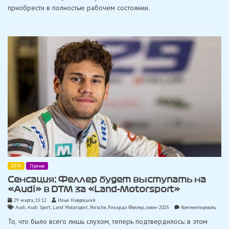
прототипов
приобрести в полностью рабочем состоянии.
LMP
и
машин
DTM
DTM
Прочее
Сенсация: Феллер будет выступать на
«Audi» в DTM за «Land-Motorsport»
29 марта, 13:12
Илья Навроцкий
on
Audi
,
Audi Sport
,
Land Motorsport
,
Porsche
,
Рикардо Феллер
,
сезон-2025
Комментировать
Сенса
То, что было всего лишь слухом, теперь подтвердилось: в этом
Фелле
будет