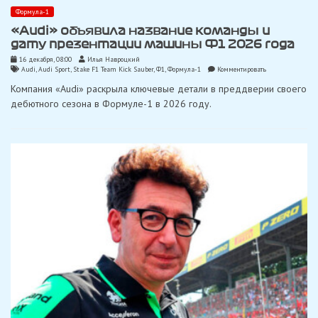
Формула-1
«Audi» объявила название команды и
дату презентации машины Ф1 2026 года
16 декабря, 08:00
Илья Навроцкий
on
Audi
,
Audi Sport
,
Stake F1 Team Kick Sauber
,
Ф1
,
Формула-1
Комментировать
«Audi»
Компания «Audi» раскрыла ключевые детали в преддверии своего
объявила
название
дебютного сезона в Формуле-1 в 2026 году.
команды
и
дату
презентации
машины
Ф1
2026
года