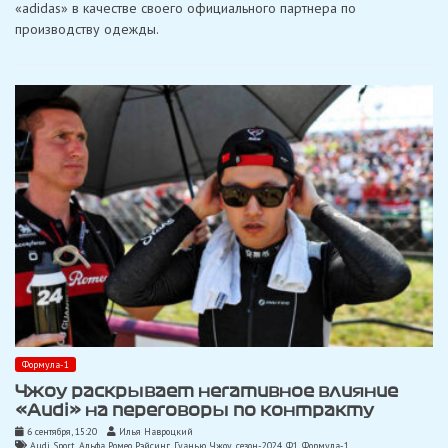
«adidas» в качестве своего официального партнера по
сделку
с
производству одежды.
«adidas»
—
SportBusi
Формула-1
Чжоу раскрывает негативное влияние
«Audi» на переговоры по контракту
6 сентября, 15:20
Илья Навроцкий
Audi Sport
,
Альфа Ромео Рэйсинг
,
Гуанью Чжоу
,
сезон-2024
,
Ф1
,
Формула-1