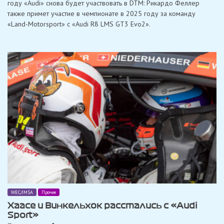
году «Audi» снова будет участвовать в DTM: Рикардо Феллер
высту
также примет участие в чемпионате в 2025 году за команду
на
«Audi
«Land-Motorsport» с «Audi R8 LMS GT3 Evo2».
в
DTM
за
«Land
Motor
WEC/IMSA
Прочее
Хаасе и Винкельхок расстались с «Audi
Sport»