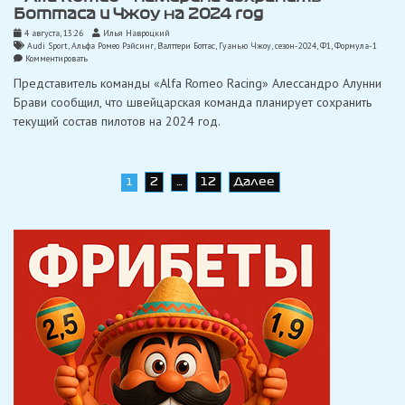
Боттаса и Чжоу на 2024 год
4 августа, 13:26
Илья Навроцкий
Audi Sport
,
Альфа Ромео Рэйсинг
,
Валттери Боттас
,
Гуанью Чжоу
,
сезон-2024
,
Ф1
,
Формула-1
on
Комментировать
«Alfa
Представитель команды «Alfa Romeo Racing» Алессандро Алунни
Romeo»
намерена
Брави сообщил, что швейцарская команда планирует сохранить
сохранить
текущий состав пилотов на 2024 год.
Боттаса
и
Чжоу
на
2024
Навигация
2
12
Далее
год
1
…
по
записям