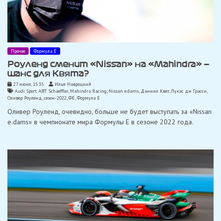
Прочее
Формула Е
Роуленд сменит «Nissan» на «Mahindra» —
шанс для Квята?
27 июня, 15:35
Илья Навроцкий
Audi Sport ABT Schaeffler
,
Mahindra Racing
,
Nissan e.dams
,
Даниил Квят
,
Лукас ди Грасси
,
Оливер Роуленд
,
сезон-2022
,
ФЕ
,
Формула Е
Оливер Роуленд, очевидно, больше не будет выступать за «Nissan
e.dams» в чемпионате мира Формулы E в сезоне 2022 года.