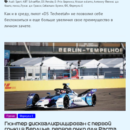
Audi Sport ABT Schaeffler
,
DS Penske
,
E-Prix Берлина
,
Nissan e.dams
,
Антониу Феликс да
Кошта
,
гонка
,
Лукас ди Грасси
,
Себастьян Буэми
,
ФЕ
,
Формула Е
Как и в среду, пилот «DS Techeetah» не позволил себе
беспокоиться и еще больше увеличил свое преимущество в
личном зачете.
Прочее
Формула Е
Гюнтер дисквалифицирован с первой
гонки в Берлине, первое очко для Раста