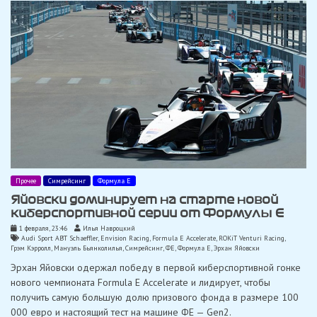
Прочее
Симрейсинг
Формула Е
Яйовски доминирует на старте новой
киберспортивной серии от Формулы Е
1 февраля, 23:46
Илья Навроцкий
Audi Sport ABT Schaeffler
,
Envision Racing
,
Formula E Accelerate
,
ROKiT Venturi Racing
,
Грэм Кэрролл
,
Мануэль Бьянколилья
,
Симрейсинг
,
ФЕ
,
Формула Е
,
Эрхан Яйовски
Эрхан Яйовски одержал победу в первой киберспортивной гонке
нового чемпионата Formula E Accelerate и лидирует, чтобы
получить самую большую долю призового фонда в размере 100
000 евро и настоящий тест на машине ФЕ — Gen2.