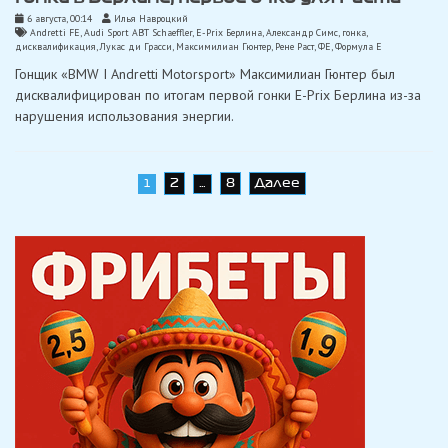
6 августа, 00:14
Илья Навроцкий
Andretti FE
,
Audi Sport ABT Schaeffler
,
E-Prix Берлина
,
Александр Симс
,
гонка
,
дисквалификация
,
Лукас ди Грасси
,
Максимилиан Гюнтер
,
Рене Раст
,
ФЕ
,
Формула Е
Гонщик «BMW I Andretti Motorsport» Максимилиан Гюнтер был
дисквалифицирован по итогам первой гонки E-Prix Берлина из-за
нарушения использования энергии.
Навигация
2
8
Далее
1
…
по
записям