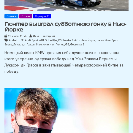
Главное
Прочее
Формула Е
Гюнтер выиграл субботнюю гонку в Нью-
Йорке
11 июля, 11:54
Илья Навроцкий
Andretti FE
,
Audi Sport ABT Schaeffler
,
DS Penske
,
E-Prix Нью-Йорка
,
гонка
,
Жан-Эрик
Вернь
,
Лукас ди Грасси
,
Максимилиан Гюнтер
,
ФЕ
,
Формула Е
Немецкий пилот BMW проявил себя лучше всех и в конечном
итоге уверенно одержал победу над Жан-Эриком Вернем и
Лукасом ди Грасси в захватывающей четырехсторонней битве за
победу.