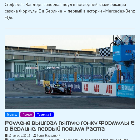
Стоффель Вандорн завоевал поул в последней квалификации
сезона Формулы E в Берлине — первый в истории «Mercedes-Benz
EQ».
Главное
Прочее
Формула Е
Роуленд выиграл пятую гонку Формулы Е
в Берлине, первый подиум Раста
12 августа, 22:12
Илья Навроцкий
Audi Sport ABT Schaeffler
,
E-Prix Берлина
,
Envision Racing
,
Nissan e.dams
,
гонка
,
Оливер