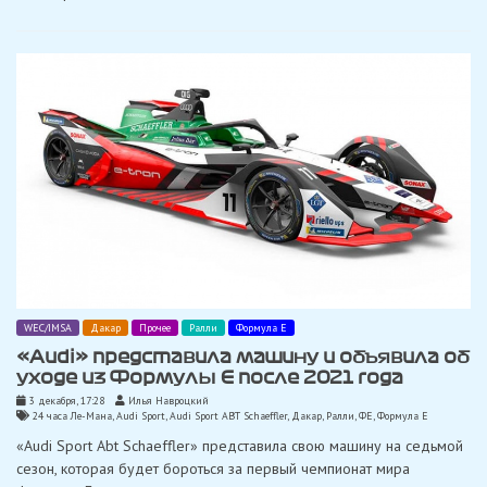
WEC/IMSA
Дакар
Прочее
Ралли
Формула Е
«Audi» представила машину и объявила об
уходе из Формулы Е после 2021 года
3 декабря, 17:28
Илья Навроцкий
24 часа Ле-Мана
,
Audi Sport
,
Audi Sport ABT Schaeffler
,
Дакар
,
Ралли
,
ФЕ
,
Формула Е
«Audi Sport Abt Schaeffler» представила свою машину на седьмой
сезон, которая будет бороться за первый чемпионат мира