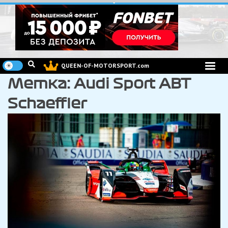
Перейти
к
содержимому
QUEEN-OF-MOTORSPORT.com
Метка:
Audi Sport ABT
Schaeffler