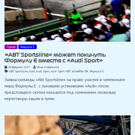
Прочее
Формула Е
«ABT Sportsline» может покинуть
Формулу Е вместе с «Audi Sport»
28 февраля, 14:57
Илья Навроцкий
ABT Sportsline
,
Audi
,
Audi Sport
,
Audi Sport ABT Schaeffler
,
ФЕ
,
Формула Е
Заявка команды «Abt Sportsline» на право участия в чемпионате
мира Формулы Е с силовыми установками «Audi» после
предстоящего сезона находится под сомнением, поскольку
переговоры зашли в тупик.