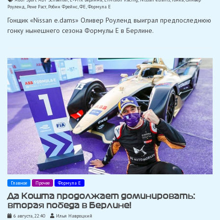
Роуленд
,
Рене Раст
,
Робин Фрейнс
,
ФЕ
,
Формула Е
Гонщик «Nissan e.dams» Оливер Роуленд выиграл предпоследнюю
гонку нынешнего сезона Формулы Е в Берлине.
Главное
Прочее
Формула Е
Да Кошта продолжает доминировать:
вторая победа в Берлине!
6 августа, 22:40
Илья Навроцкий