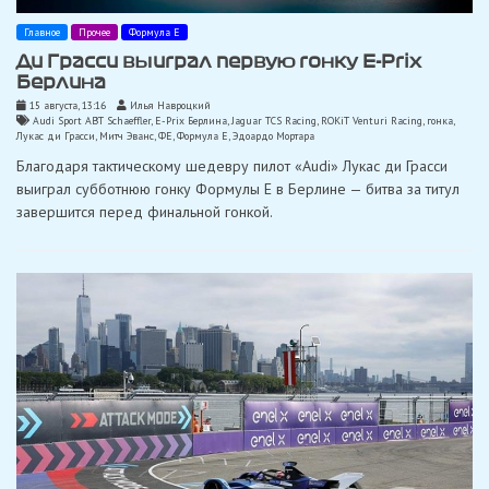
Главное
Прочее
Формула Е
Ди Грасси выиграл первую гонку E-Prix
Берлина
15 августа, 13:16
Илья Навроцкий
Audi Sport ABT Schaeffler
,
E-Prix Берлина
,
Jaguar TCS Racing
,
ROKiT Venturi Racing
,
гонка
,
Лукас ди Грасси
,
Митч Эванс
,
ФЕ
,
Формула Е
,
Эдоардо Мортара
Благодаря тактическому шедевру пилот «Audi» Лукас ди Грасси
выиграл субботнюю гонку Формулы E в Берлине — битва за титул
завершится перед финальной гонкой.