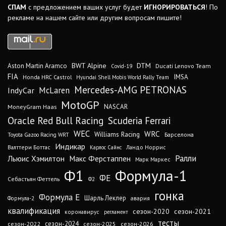
СПАМ
с предложением ваших услуг будет
ИГНОРИРОВАТЬСЯ
! По
рекламе на нашем сайте или другим вопросам пишите!
DTM
BWT Alpine
Aston Martin Aramco
Ducati Lenovo Team
Covid-19
FIA
IMSA
Honda HRC Castrol
Hyundai Shell Mobis World Rally Team
Mercedes-AMG PETRONAS
IndyCar
McLaren
MotoGP
MoneyGram Haas
NASCAR
Oracle Red Bull Racing
Scuderia Ferrari
WEC
WRC
Williams Racing
Барселона
Toyota Gazoo Racing WRT
Индикар
Валттери Боттас
Ландо Норрис
Карлос Сайнс
Ралли
Льюис Хэмилтон
Макс Ферстаппен
Марк Маркес
Ф1
Формула-1
ФЕ
Себастьян Феттель
Ф2
гонка
Формула Е
Шарль Леклер
авария
Формула-2
квалификация
сезон-2020
сезон-2021
коронавирус
регламент
тесты
сезон-2024
сезон-2022
сезон-2025
сезон-2026