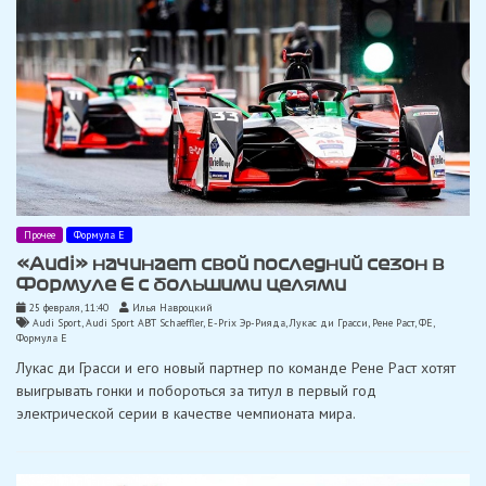
Прочее
Формула Е
«Audi» начинает свой последний сезон в
Формуле Е с большими целями
25 февраля, 11:40
Илья Навроцкий
Audi Sport
,
Audi Sport ABT Schaeffler
,
E-Prix Эр-Рияда
,
Лукас ди Грасси
,
Рене Раст
,
ФЕ
,
Формула Е
Лукас ди Грасси и его новый партнер по команде Рене Раст хотят
выигрывать гонки и побороться за титул в первый год
электрической серии в качестве чемпионата мира.