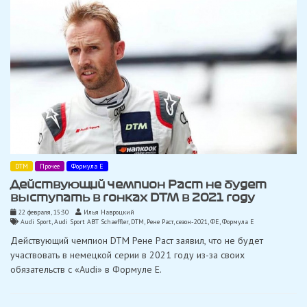
DTM
Прочее
Формула Е
Действующий чемпион Раст не будет
выступать в гонках DTM в 2021 году
22 февраля, 15:30
Илья Навроцкий
Audi Sport
,
Audi Sport ABT Schaeffler
,
DTM
,
Рене Раст
,
сезон-2021
,
ФЕ
,
Формула Е
Действующий чемпион DTM Рене Раст заявил, что не будет
участвовать в немецкой серии в 2021 году из-за своих
обязательств с «Audi» в Формуле E.