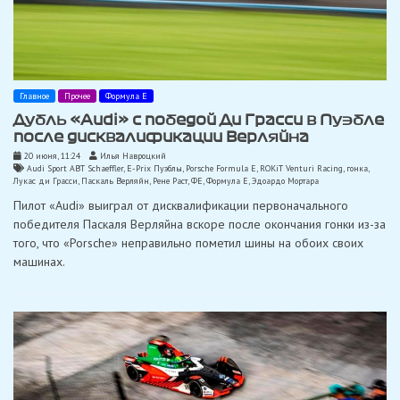
Главное
Прочее
Формула Е
Дубль «Audi» с победой Ди Грасси в Пуэбле
после дисквалификации Верляйна
20 июня, 11:24
Илья Навроцкий
Audi Sport ABT Schaeffler
,
E-Prix Пуэблы
,
Porsche Formula E
,
ROKiT Venturi Racing
,
гонка
,
Лукас ди Грасси
,
Паскаль Верляйн
,
Рене Раст
,
ФЕ
,
Формула Е
,
Эдоардо Мортара
Пилот «Audi» выиграл от дисквалификации первоначального
победителя Паскаля Верляйна вскоре после окончания гонки из-за
того, что «Porsche» неправильно пометил шины на обоих своих
машинах.