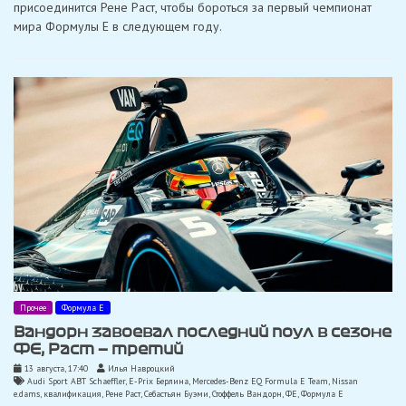
присоединится Рене Раст, чтобы бороться за первый чемпионат
мира Формулы Е в следующем году.
Прочее
Формула Е
Вандорн завоевал последний поул в сезоне
ФЕ, Раст — третий
13 августа, 17:40
Илья Навроцкий
Audi Sport ABT Schaeffler
,
E-Prix Берлина
,
Mercedes-Benz EQ Formula E Team
,
Nissan
e.dams
,
квалификация
,
Рене Раст
,
Себастьян Буэми
,
Стоффель Вандорн
,
ФЕ
,
Формула Е