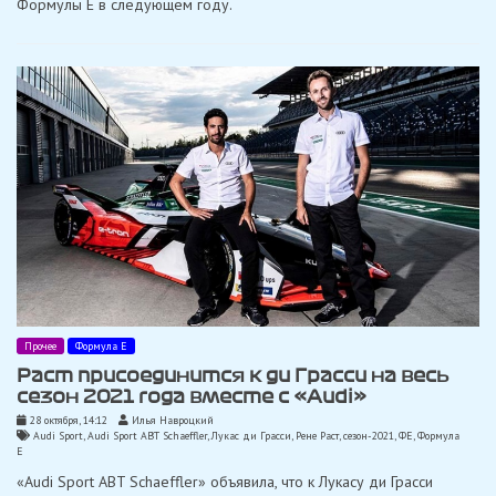
Формулы Е в следующем году.
Прочее
Формула Е
Раст присоединится к ди Грасси на весь
сезон 2021 года вместе с «Audi»
28 октября, 14:12
Илья Навроцкий
Audi Sport
,
Audi Sport ABT Schaeffler
,
Лукас ди Грасси
,
Рене Раст
,
сезон-2021
,
ФЕ
,
Формула
Е
«Audi Sport ABT Schaeffler» объявила, что к Лукасу ди Грасси