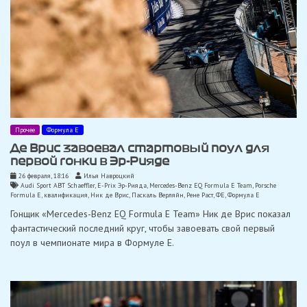
Прочее
Формула Е
Де Врис завоевал стартовый поул для
первой гонки в Эр-Рияде
26 февраля, 18:16
Илья Навроцкий
Audi Sport ABT Schaeffler
,
E-Prix Эр-Рияда
,
Mercedes-Benz EQ Formula E Team
,
Porsche
Formula E
,
квалификация
,
Ник де Врис
,
Паскаль Верляйн
,
Рене Раст
,
ФЕ
,
Формула Е
Гонщик «Mercedes-Benz EQ Formula E Team» Ник де Врис показал
фантастический последний круг, чтобы завоевать свой первый
поул в чемпионате мира в Формуле Е.