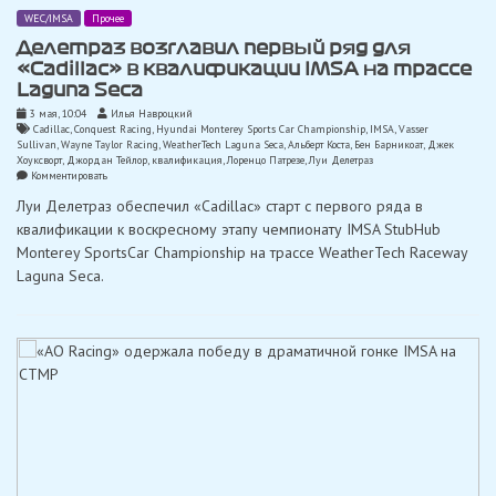
WEC/IMSA
Прочее
Делетраз возглавил первый ряд для
«Cadillac» в квалификации IMSA на трассе
Laguna Seca
3 мая, 10:04
Илья Навроцкий
Cadillac
,
Conquest Racing
,
Hyundai Monterey Sports Car Championship
,
IMSA
,
Vasser
Sullivan
,
Wayne Taylor Racing
,
WeatherTech Laguna Seca
,
Альберт Коста
,
Бен Барникоат
,
Джек
Хоуксворт
,
Джордан Тейлор
,
квалификация
,
Лоренцо Патрезе
,
Луи Делетраз
on
Комментировать
Делетраз
Луи Делетраз обеспечил «Cadillac» старт с первого ряда в
возглавил
первый
квалификации к воскресному этапу чемпионату IMSA StubHub
ряд
Monterey SportsCar Championship на трассе WeatherTech Raceway
для
«Cadillac»
Laguna Seca.
в
квалификации
IMSA
на
трассе
Laguna
Seca