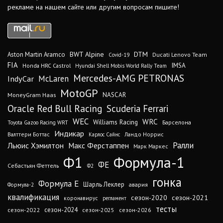
рекламе на нашем сайте или другим вопросам пишите!
DTM
BWT Alpine
Aston Martin Aramco
Ducati Lenovo Team
Covid-19
FIA
IMSA
Honda HRC Castrol
Hyundai Shell Mobis World Rally Team
Mercedes-AMG PETRONAS
IndyCar
McLaren
MotoGP
MoneyGram Haas
NASCAR
Oracle Red Bull Racing
Scuderia Ferrari
WEC
WRC
Williams Racing
Барселона
Toyota Gazoo Racing WRT
Индикар
Валттери Боттас
Ландо Норрис
Карлос Сайнс
Ралли
Льюис Хэмилтон
Макс Ферстаппен
Марк Маркес
Ф1
Формула-1
ФЕ
Себастьян Феттель
Ф2
гонка
Формула Е
Шарль Леклер
авария
Формула-2
квалификация
сезон-2020
сезон-2021
коронавирус
регламент
тесты
сезон-2024
сезон-2022
сезон-2025
сезон-2026