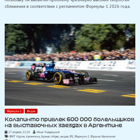
аварию
сближения в соответствии с регламентом Формулы-1 2026 года.
в
Японии
Формула-1
Видео
Колапинто привлек 600 000 болельщиков
на выставочных заездах в Аргентине
27 апреля, 11:24
Илья Навроцкий
BWT Alpine
,
Аргентина
,
Буэнос-Айрес
,
видео
,
Ф1
,
Формула-1
,
Франко Колапинто