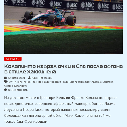
Формула-1
Колапинто набрал очки в Спа после обгона
в стиле Хаккинена
20 июля, 10:21
Илья Навроцкий
BWT Alpine
,
гонка
,
Гран-при Бельгии
,
Пьер Гасли
,
Спа-Франкоршам
,
Флавио Бриаторе
,
Франко Колапинто
on
Комментировать
Колапинто
На десятом месте в Гран-при Бельгии Франко Колапинто вырвал
набрал
очки
последнее очко, совершив эффектный маневр, обогнав Лиама
в
Лоусона и Пьера Гасли, который напомнил ностальгирующим
Спа
после
болельщикам легендарный обгон Мики Хаккинена на той же
обгона
трассе Спа-Франкоршам.
в
стиле