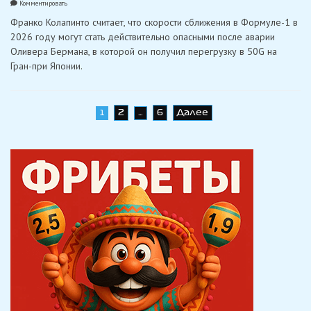
on
Комментировать
Колапинто
Франко Колапинто считает, что скорости сближения в Формуле-1 в
обеспокоен
аварией
2026 году могут стать действительно опасными после аварии
с
Оливера Бермана, в которой он получил перегрузку в 50G на
Берманом
в
Гран-при Японии.
Формуле-1
—
пилот
«Haas»
получил
Навигация
2
6
Далее
1
…
перегрузку
в
по
50G
записям