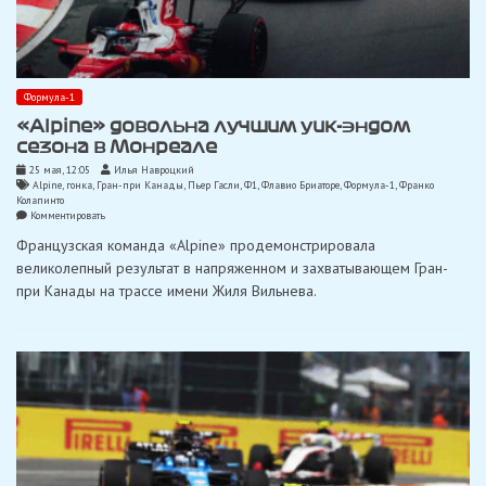
Формула-1
«Alpine» довольна лучшим уик-эндом
сезона в Монреале
25 мая, 12:05
Илья Навроцкий
Alpine
,
гонка
,
Гран-при Канады
,
Пьер Гасли
,
Ф1
,
Флавио Бриаторе
,
Формула-1
,
Франко
Колапинто
on
Комментировать
«Alpine»
Французская команда «Alpine» продемонстрировала
довольна
лучшим
великолепный результат в напряженном и захватывающем Гран-
уик-
при Канады на трассе имени Жиля Вильнева.
эндом
сезона
в
Монреале