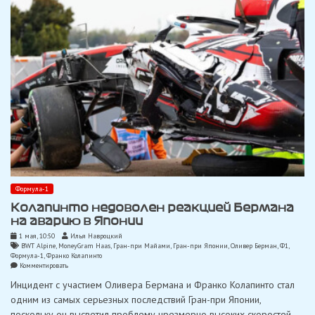
нам
нужно
продолжать
двигаться
дальше»
Формула-1
Колапинто недоволен реакцией Бермана
на аварию в Японии
1 мая, 10:50
Илья Навроцкий
BWT Alpine
,
MoneyGram Haas
,
Гран-при Майами
,
Гран-при Японии
,
Оливер Берман
,
Ф1
,
Формула-1
,
Франко Колапинто
on
Комментировать
Колапинто
Инцидент с участием Оливера Бермана и Франко Колапинто стал
недоволен
реакцией
одним из самых серьезных последствий Гран-при Японии,
Бермана
поскольку он высветил проблему чрезмерно высоких скоростей
на