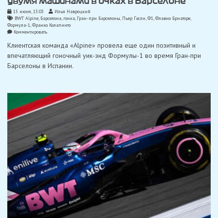
двумя машинами в очках в Барселоне
15 июня, 13:03
Илья Навроцкий
BWT Alpine
,
Барселона
,
гонка
,
Гран-при Барселоны
,
Пьер Гасли
,
Ф1
,
Флавио Бриаторе
,
Формула-1
,
Франко Колапинто
on
Комментировать
Могло
Клиентская команда «Alpine» провела еще один позитивный и
быть
и
впечатляющий гоночный уик-энд Формулы-1 во время Гран-при
больше:
Барселоны в Испании.
«Alpine»
снова
двумя
машинами
в
очках
в
Барселоне