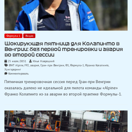
Формула-1
Видео
Шокирующая пятница для Колапинто в
Венгрии: без первой тренировки и авария
во второй сессии
25 июля, 08:51
Илья Навроцкий
BWT Alpine
,
FP2
,
авария
,
Гран-при Венгрии
,
Ф1
,
Формула-1
,
Франко Колапинто
,
Хунгароринг
on
Комментировать
Шокирующая
Пятничная тренировочная сессия перед Гран-при Венгрии
пятница
для
оказалась далеко не идеальной для пилота команды «Alpine»
Колапинто
Франко Колапинто из-за аварии во второй практике Формулы-1.
в
Венгрии:
без
первой
тренировки
и
авария
во
второй
сессии