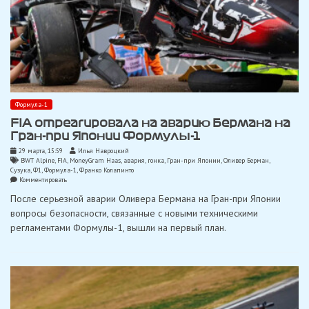
Формула-1
FIA отреагировала на аварию Бермана на
Гран-при Японии Формулы-1
29 марта, 15:59
Илья Навроцкий
BWT Alpine
,
FIA
,
MoneyGram Haas
,
авария
,
гонка
,
Гран-при Японии
,
Оливер Берман
,
Сузука
,
Ф1
,
Формула-1
,
Франко Колапинто
on
Комментировать
FIA
После серьезной аварии Оливера Бермана на Гран-при Японии
отреагировала
на
вопросы безопасности, связанные с новыми техническими
аварию
регламентами Формулы-1, вышли на первый план.
Бермана
на
Гран-
при
Японии
Формулы-1