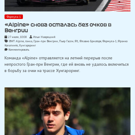
Формула-1
«Alpine» снова осталась без очков в
Венгрии
27 июля, 10:08
Илья Навроцкий
BWT Alpine
,
гонка
,
Гран-при Венгрии
,
Пьер Гасли
,
Ф1
,
Флавио Бриаторе
,
Формула-1
,
Франко
Колапинто
,
Хунгароринг
on
Комментировать
«Alpine»
Команда «Alpine» отправляется на летний перерыв после
снова
осталась
непростого Гран-при Венгрии, где ей вновь не удалось включиться
без
в борьбу за очки на трассе Хунгароринг.
очков
в
Венгрии