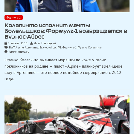
Формула-1
Колапинто исполнит мечты
болельщиков: Формула-1 возвращается в
Буэнос-Айрес
2 апреля, 11:10
Илья Навроцкий
BWT Alpine
,
Аргентина
,
Буэнос-Айрес
,
Ф1
,
Формула-1
,
Франко Колапинто
on
Комментировать
Колапинто
Франко Колапинто вызывает мурашки по коже у своих
исполнит
мечты
поклонников на родине — пилот «Alpine» планирует зрелищное
болельщиков:
шоу в Аргентине — это первое подобное мероприятие с 2012
Формула-1
возвращается
года.
в
Буэнос-
Айрес