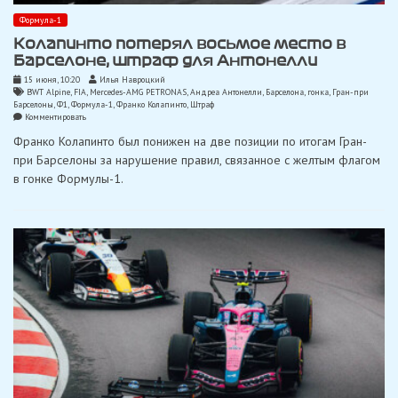
Формула-1
Колапинто потерял восьмое место в
Барселоне, штраф для Антонелли
15 июня, 10:20
Илья Навроцкий
BWT Alpine
,
FIA
,
Mercedes-AMG PETRONAS
,
Андреа Антонелли
,
Барселона
,
гонка
,
Гран-при
Барселоны
,
Ф1
,
Формула-1
,
Франко Колапинто
,
Штраф
on
Комментировать
Колапинто
Франко Колапинто был понижен на две позиции по итогам Гран-
потерял
восьмое
при Барселоны за нарушение правил, связанное с желтым флагом
место
в гонке Формулы-1.
в
Барселоне,
штраф
для
Антонелли