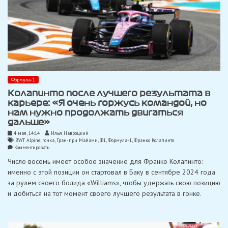
Формула-1
Колапинто после лучшего результата в
карьере: «Я очень горжусь командой, но
нам нужно продолжать двигаться
дальше»
4 мая, 14:14
Илья Навроцкий
BWT Alpine
,
гонка
,
Гран-при Майами
,
Ф1
,
Формула-1
,
Франко Колапинто
on
Комментировать
Колапинто
Число восемь имеет особое значение для Франко Колапинто:
после
лучшего
именно с этой позиции он стартовал в Баку в сентябре 2024 года
результата
за рулем своего болида «Williams», чтобы удержать свою позицию
в
карьере:
и добиться на тот момент своего лучшего результата в гонке.
«Я
очень
горжусь
командой,
но