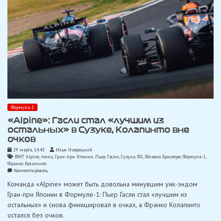
Формула-1
«Alpine»: Гасли стал «лучшим из
остальных» в Сузуке, Колапинто вне
очков
29 марта, 14:43
Илья Навроцкий
BWT Alpine
,
гонка
,
Гран-при Японии
,
Пьер Гасли
,
Сузука
,
Ф1
,
Флавио Бриаторе
,
Формула-1
,
Франко Колапинто
on
Комментировать
«Alpine»:
Команда «Alpine» может быть довольна минувшим уик-эндом
Гасли
стал
Гран-при Японии в Формуле-1: Пьер Гасли стал «лучшим из
«лучшим
остальных» и снова финишировал в очках, а Франко Колапинто
из
остальных»
остался без очков.
в