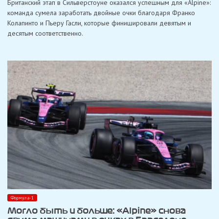
Британский этап в Сильверстоуне оказался успешным для «Alpine»:
наконец-
то
команда сумела заработать двойные очки благодаря Франко
вернулась
Колапинто и Пьеру Гасли, которые финишировали девятым и
в
очки
десятым соответственно.
в
Сильверстоуне
Формула-1
Могло быть и больше: «Alpine» снова