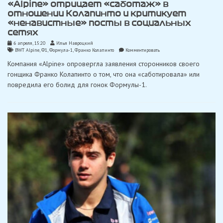
«Alpine» отрицает «саботаж» в
отношении Колапинто и критикует
«ненавистные» посты в социальных
сетях
6 апреля, 15:20
Илья Навроцкий
on
BWT Alpine
,
Ф1
,
Формула-1
,
Франко Колапинто
Комментировать
«Alpine»
Компания «Alpine» опровергла заявления сторонников своего
отрицает
«саботаж»
гонщика Франко Колапинто о том, что она «саботировала» или
в
повредила его болид для гонок Формулы-1.
отношении
Колапинто
и
критикует
«ненавистные»
посты
в
социальных
сетях