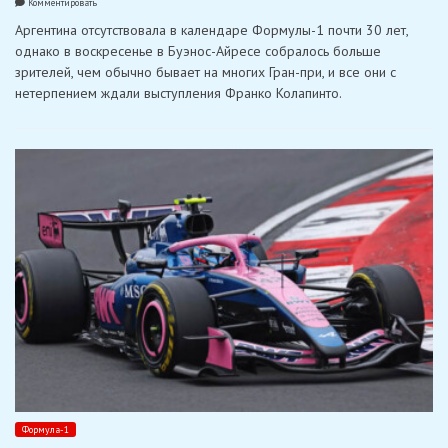
on
Комментировать
Колапинто
Аргентина отсутствовала в календаре Формулы-1 почти 30 лет,
привлек
600
однако в воскресенье в Буэнос-Айресе собралось больше
000
зрителей, чем обычно бывает на многих Гран-при, и все они с
болельщиков
на
нетерпением ждали выступления Франко Колапинто.
выставочных
заездах
в
Аргентине
Формула-1