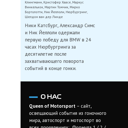
Клингманн
,
Кристофер Хаасе
,
Маркус
Винкельхок
,
Мартин Томчик
,
Мирко
Бортолотти
,
Ник Йеллоли
,
Нюрбургринг
,
Шелдон ван дер Линде
Ники Катсбург, Александр Симс
и Ник Йеллоли одержали
первую победу для BMW в 24
часах Нюрбургринга за
десятилетие после
захватывающего поворота
событий в конце гонки.
О НАС
Queen of Motorsport
– сайт,
освещающий события из гоночного
мира, автоспорт и мотоспорт во
всех проявлениях: Формула 1 / 2 /