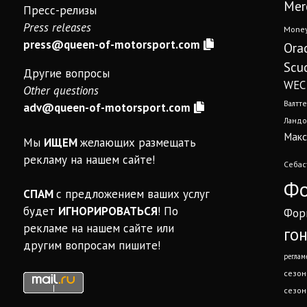
Mer
Пресс-релизы
Press releases
Mone
press@queen-of-motorsport.com
Ora
Scud
Другие вопросы
WEC
Other questions
Валтте
adv@queen-of-motorsport.com
Ландо
Макс
Мы
ИЩЕМ
желающих размещать
рекламу на нашем сайте!
Себас
Фо
СПАМ
с предложением ваших услуг
будет
ИГНОРИРОВАТЬСЯ
! По
Фор
рекламе на нашем сайте или
го
другим вопросам пишите!
реглам
сезон
сезон