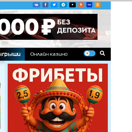
угих гоночных серий
ыгрыши
Онлайн казино