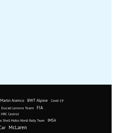
BWT Alpine
 Martin Aramco
Covid-19
FIA
Ducati Lenovo Team
 HRC Castrol
IMSA
i Shell Mobis World Rally Team
Car
McLaren