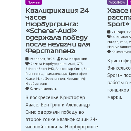
Прочее
WEC/IMSA
Квалификация 24
Хаасе 
часов
расста
Нюрбургринга:
Sport»
«Scherer-Audi»
3 января, 13
Audi
,
Audi S
одержала победу
Europe
,
IMSA
,
после неудачи для
Маркус Винке
Ферстаппена
Комментиро
19 апреля, 20:08
Илья Навроцкий
Кристофер
24 часа Нюрбургринга
,
Audi
,
GT3
,
Винкельхо
Scherer Sport PHX
,
Александр Симс
,
Бен
Грин
,
гонка
,
квалификация
,
Кристофер
Sport» по
Хаасе
,
Макс Ферстаппен
,
Нордшляйф
,
работы в 
Нюрбургринг
on
Комментировать
гонщиков 
Квалификация
марки.
В воскресенье Кристофер
24
часов
Хаасе, Бен Грин и Александр
Нюрбургринга:
Симс одержали победу во
«Scherer-
Audi»
второй гонке квалификации 24-
одержала
часовой гонки на Нюрбургринге
победу