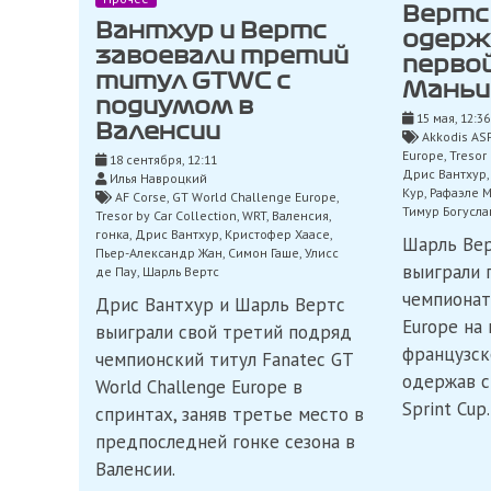
Вертс
Вантхур и Вертс
одерж
завоевали третий
первой
титул GTWC с
Маньи
подиумом в
15 мая, 12:36
Валенсии
Akkodis AS
Europe
,
Tresor 
18 сентября, 12:11
Дрис Вантхур
Илья Навроцкий
Кур
,
Рафаэле 
AF Corse
,
GT World Challenge Europe
,
Тимур Богусла
Tresor by Car Collection
,
WRT
,
Валенсия
,
гонка
,
Дрис Вантхур
,
Кристофер Хаасе
,
Шарль Вер
Пьер-Александр Жан
,
Симон Гаше
,
Улисс
выиграли 
де Пау
,
Шарль Вертс
чемпионат
Дрис Вантхур и Шарль Вертс
Europe на
выиграли свой третий подряд
французск
чемпионский титул Fanatec GT
одержав с
World Challenge Europe в
Sprint Cup.
спринтах, заняв третье место в
предпоследней гонке сезона в
Валенсии.