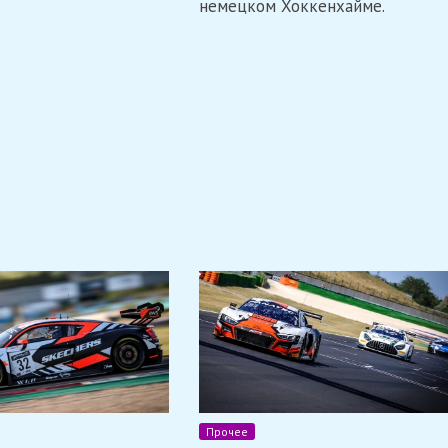
немецком Хоккенхайме.
Прочее