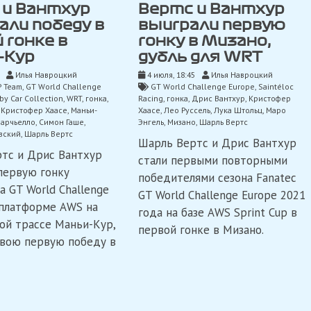
Вертс и Вантхур
 и Вантхур
выиграли первую
али победу в
гонку в Мизано,
 гонке в
дубль для WRT
-Кур
4 июля, 18:45
Илья Навроцкий
Илья Навроцкий
GT World Challenge Europe
,
Saintéloc
P Team
,
GT World Challenge
Racing
,
гонка
,
Дрис Вантхур
,
Кристофер
by Car Collection
,
WRT
,
гонка
,
Хаасе
,
Лео Руссель
,
Лука Штольц
,
Маро
,
Кристофер Хаасе
,
Маньи-
Энгель
,
Мизано
,
Шарль Вертс
Марчьелло
,
Симон Гаше
,
вский
,
Шарль Вертс
Шарль Вертс и Дрис Вантхур
тс и Дрис Вантхур
стали первыми повторными
первую гонку
победителями сезона Fanatec
а GT World Challenge
GT World Challenge Europe 2021
 платформе AWS на
года на базе AWS Sprint Cup в
ой трассе Маньи-Кур,
первой гонке в Мизано.
вою первую победу в