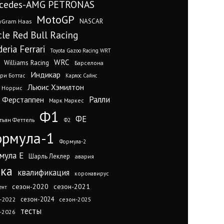
cedes-AMG PETRONAS
MotoGP
yGram Haas
NASCAR
cle Red Bull Racing
eria Ferrari
Toyota Gazoo Racing WRT
WRC
Williams Racing
Барселона
Индикар
ри Боттас
Карлос Сайнс
Льюис Хэмилтон
 Норрис
Ралли
 Ферстаппен
Марк Маркес
Ф1
ФЕ
тьян Феттель
Ф2
рмула-1
Формула-2
мула Е
Шарль Леклер
авария
нка
квалификация
коронавирус
сезон-2020
сезон-2021
ент
сезон-2024
-2022
сезон-2025
тесты
-2026