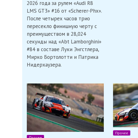
2026 года за рулем «Audi R8
после
неудачи
LMS GT3» #16 от «Scherer-Phx».
для
После четырех часов трио
Ферстаппена
пересекло финишную черту с
преимуществом в 28,024
секунды над «Abt Lamborghini»
#84 в составе Луки Энгстлера,
Мирко Бортолотти и Патрика
Нидерхаузера.
Прочее
Прочее