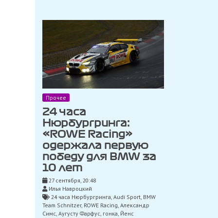
Прочее
24 часа
Нюрбургринга:
«ROWE Racing»
одержала первую
победу для BMW за
10 лет
27 сентября, 20:48
Илья Навроцкий
24 часа Нюрбургринга
,
Audi Sport
,
BMW
Team Schnitzer
,
ROWE Racing
,
Александр
Симс
,
Аугусту Фарфус
,
гонка
,
Йенс