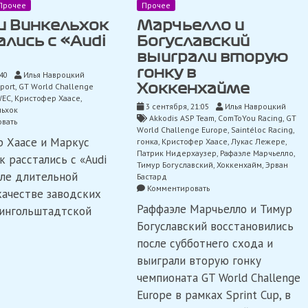
Прочее
Прочее
и Винкельхок
Марчьелло и
лись с «Audi
Богуславский
выиграли вторую
гонку в
:40
Илья Навроцкий
port
,
GT World Challenge
Хоккенхайме
WEC
,
Кристофер Хаасе
,
3 сентября, 21:05
Илья Навроцкий
льхок
Akkodis ASP Team
,
ComToYou Racing
,
GT
on
вать
World Challenge Europe
,
Saintéloc Racing
,
Хаасе
 Хаасе и Маркус
гонка
,
Кристофер Хаасе
,
Лукас Лежере
,
и
Патрик Нидерхаузер
,
Рафаэле Марчьелло
,
Винкельхок
к расстались с «Audi
Тимур Богуславский
,
Хоккенхайм
,
Эрван
расстались
сле длительной
Бастард
с
on
Комментировать
«Audi
качестве заводских
Марчьелло
Sport»
Раффаэле Марчьелло и Тимур
ингольштадтской
и
Богуславский
Богуславский восстановились
выиграли
после субботнего схода и
вторую
гонку
выиграли вторую гонку
в
чемпионата GT World Challenge
Хоккенхайме
Europe в рамках Sprint Cup, в